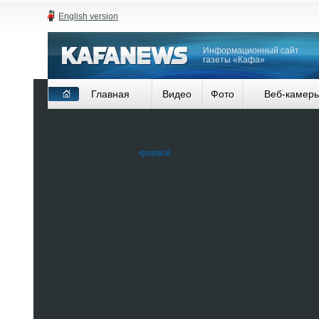
English version
Информационный сайт
газеты «Кафа»
Главная
Видео
Фото
Веб-камер