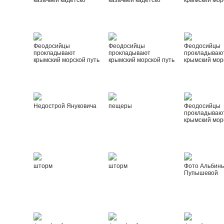
казачьей кадетско
казачьей кадетско
крымский мор
Феодосийцы
Феодосийцы
Феодосийцы
прокладывают
прокладывают
прокладываю
крымский морской путь
крымский морской путь
крымский мор
Недострой Януковича
пещеры
Феодосийцы
прокладываю
крымский мор
шторм
шторм
Фото Альбин
Пупышевой