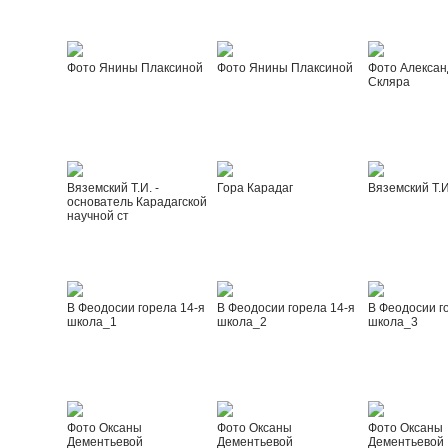
Фото Янины Плаксиной
Фото Янины Плаксиной
Фото Алексан
Скляра
Вяземский Т.И. -
Гора Карадаг
Вяземский Т.И
основатель Карадагской
научной ст
В Феодосии горела 14-я
В Феодосии горела 14-я
В Феодосии г
школа_1
школа_2
школа_3
Фото Оксаны
Фото Оксаны
Фото Оксаны
Дементьевой
Дементьевой
Дементьевой