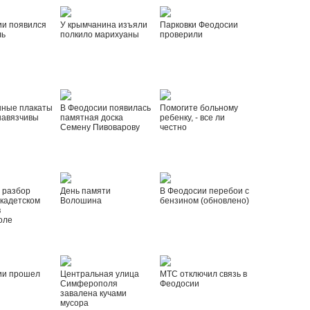
ии появился
У крымчанина изъяли
Парковки Феодосии
ль
полкило марихуаны
проверили
нные плакаты
В Феодосии появилась
Помогите больному
навязчивы
памятная доска
ребенку, - все ли
Семену Пивоварову
честно
 разбор
День памяти
В Феодосии перебои с
 кадетском
Волошина
бензином (обновлено)
в
оле
ии прошел
Центральная улица
МТС отключил связь в
Симферополя
Феодосии
завалена кучами
мусора