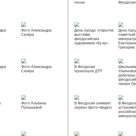
песни
Феодосии
дра
Фото Александра
День города: открытие
День горо
Скляра
выставки
памятной
феодосийских
императр
художников «Ку-ку».
Екатерине
Григорию
дра
Фото Александра
В Феодосии
Школьник
Скляра
произошло ДТП
Ульяновск
довольны
феодосий
лагере О
ы
Фото Альбины
В Феодосии снимают
В Феодос
Пупышевой
сериал (фото+видео)
установил
российск
императр