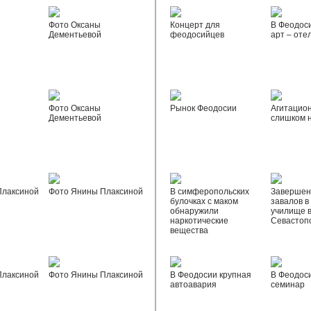
Фото Оксаны
Концерт для
В Феодос
Дементьевой
феодосийцев
арт – оте
Фото Оксаны
Рынок Феодосии
Агитацио
Дементьевой
слишком 
Плаксиной
Фото Янины Плаксиной
В симферопольских
Завершен
булочках с маком
завалов в
обнаружили
училище 
наркотические
Севастоп
вещества
Плаксиной
Фото Янины Плаксиной
В Феодосии крупная
В Феодос
автоавария
семинар