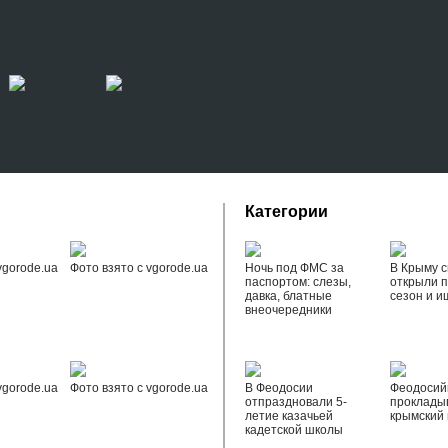
Категории
vgorode.ua
Фото взято с vgorode.ua
Ночь под ФМС за
В Крыму с
паспортом: слезы,
открыли 
давка, блатные
сезон и и
внеочередники
vgorode.ua
Фото взято с vgorode.ua
В Феодосии
Феодоси
отпраздновали 5-
проклады
летие казачьей
крымский 
кадетской школы