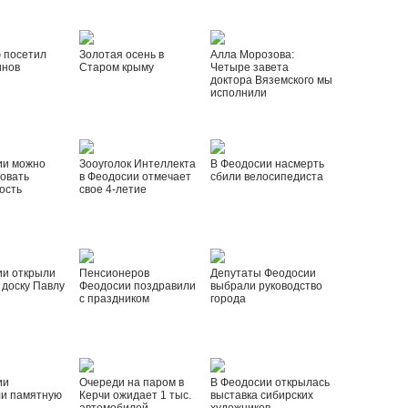
 посетил
Золотая осень в
Алла Морозова:
инов
Старом крыму
Четыре завета
доктора Вяземского мы
исполнили
ии можно
Зооуголок Интеллекта
В Феодосии насмерть
овать
в Феодосии отмечает
сбили велосипедиста
ость
свое 4-летие
ии открыли
Пенсионеров
Депутаты Феодосии
доску Павлу
Феодосии поздравили
выбрали руководство
с праздником
города
ии
Очереди на паром в
В Феодосии открылась
ли памятную
Керчи ожидает 1 тыс.
выставка сибирских