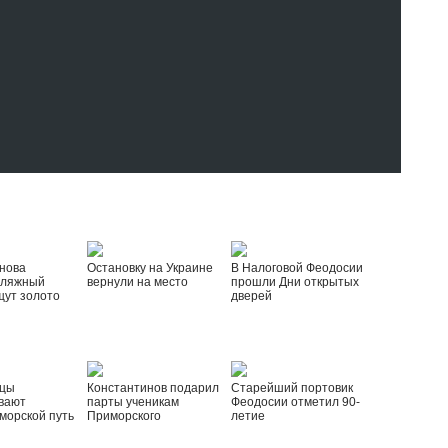
нова
Остановку на Украине
В Налоговой Феодосии
пляжный
вернули на место
прошли Дни открытых
щут золото
дверей
йцы
Константинов подарил
Старейший портовик
вают
парты ученикам
Феодосии отметил 90-
морской путь
Приморского
летие