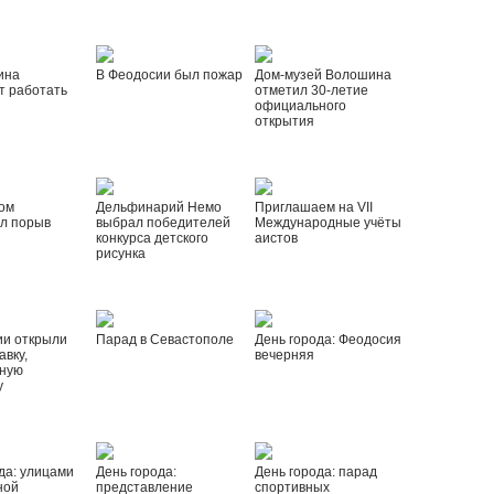
ина
В Феодосии был пожар
Дом-музей Волошина
т работать
отметил 30-летие
официального
открытия
ом
Дельфинарий Немо
Приглашаем на VII
л порыв
выбрал победителей
Международные учёты
конкурса детского
аистов
рисунка
ии открыли
Парад в Севастополе
День города: Феодосия
вку,
вечерняя
ную
у
да: улицами
День города:
День города: парад
ной
представление
спортивных