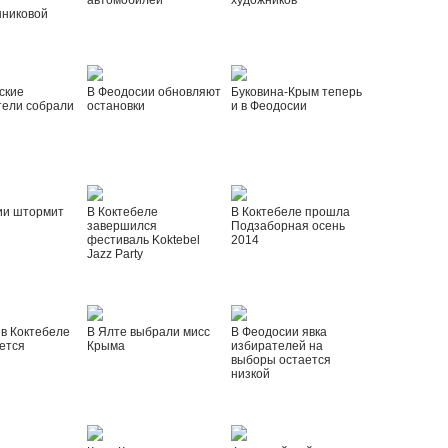
автомобилей
художников
шниковой
ские
В Феодосии обновляют
Буковина-Крым теперь
тели собрали
остановки
и в Феодосии
ии штормит
В Коктебеле
В Коктебеле прошла
завершился
Подзаборная осень
фестиваль Koktebel
2014
Jazz Party
 в Коктебеле
В Ялте выбрали мисс
В Феодосии явка
ется
Крыма
избирателей на
выборы остается
низкой