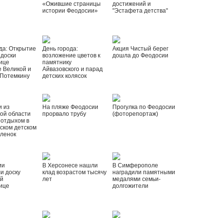
«Ожившие страницы
достижений и
истории Феодосии»
"Эстафета детства"
да: Открытие
День города:
Акция Чистый берег
 доски
возложение цветов к
дошла до Феодосии
ице
памятнику
 Великой и
Айвазовского и парад
 Потемкину
детских колясок
и из
На пляже Феодосии
Прогулка по Феодосии
ой области
прорвало трубу
(фоторепортаж)
 отдыхом в
ском детском
рленок
ии
В Херсонесе нашли
В Симферополе
и доску
клад возрастом тысячу
наградили памятными
ой
лет
медалями семьи-
ице
долгожители