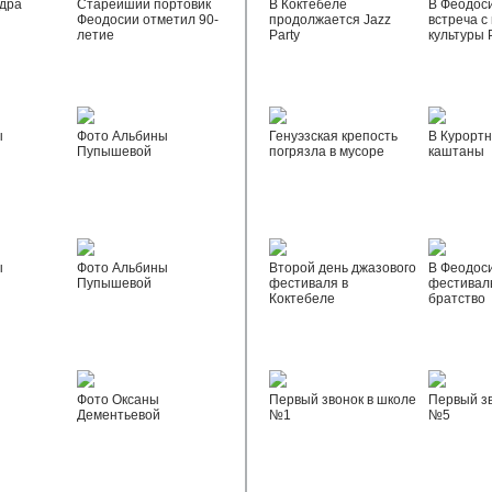
дра
Старейший портовик
В Коктебеле
В Феодос
Феодосии отметил 90-
продолжается Jazz
встреча с
летие
Party
культуры 
ы
Фото Альбины
Генуэзская крепость
В Курортн
Пупышевой
погрязла в мусоре
каштаны
ы
Фото Альбины
Второй день джазового
В Феодос
Пупышевой
фестиваля в
фестивал
Коктебеле
братство
Фото Оксаны
Первый звонок в школе
Первый зв
Дементьевой
№1
№5