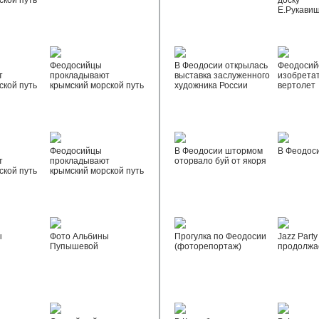
ской путь
доску
Е.Рукави
Феодосийцы
В Феодосии открылась
Феодосий
т
прокладывают
выставка заслуженного
изобрета
ской путь
крымский морской путь
художника России
вертолет
Феодосийцы
В Феодосии штормом
В Феодос
т
прокладывают
оторвало буй от якоря
ской путь
крымский морской путь
ы
Фото Альбины
Прогулка по Феодосии
Jazz Party
Пупышевой
(фоторепортаж)
продолжа