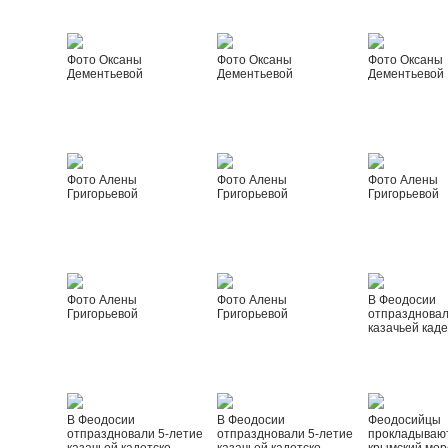
Фото Оксаны
Фото Оксаны
Фото Оксаны
Дементьевой
Дементьевой
Дементьевой
Фото Алены
Фото Алены
Фото Алены
Григорьевой
Григорьевой
Григорьевой
Фото Алены
Фото Алены
В Феодосии
Григорьевой
Григорьевой
отпраздновал
казачьей каде
В Феодосии
В Феодосии
Феодосийцы
отпраздновали 5-летие
отпраздновали 5-летие
прокладываю