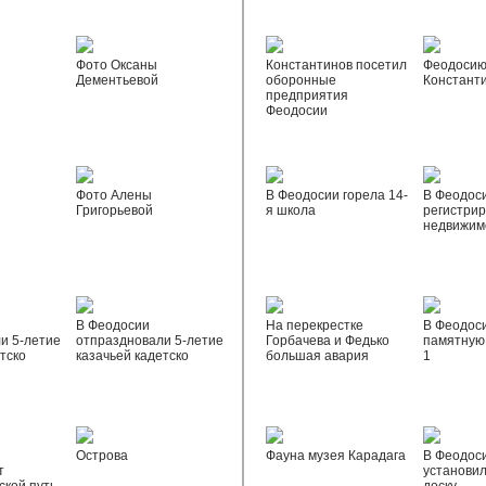
Фото Оксаны
Константинов посетил
Феодосию
Дементьевой
оборонные
Констант
предприятия
Феодосии
Фото Алены
В Феодосии горела 14-
В Феодос
Григорьевой
я школа
регистрир
недвижим
В Феодосии
На перекрестке
В Феодос
и 5-летие
отпраздновали 5-летие
Горбачева и Федько
памятную 
тско
казачьей кадетско
большая авария
1
Острова
Фауна музея Карадага
В Феодос
т
установи