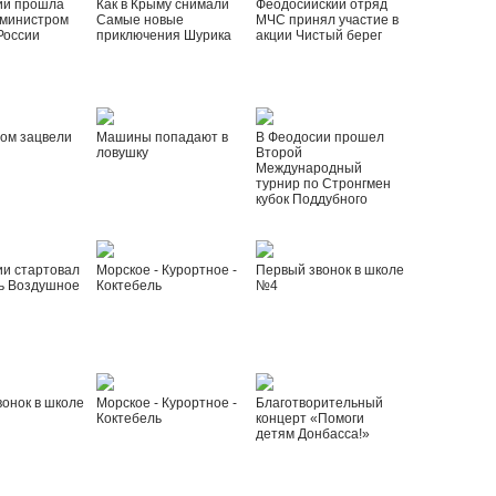
ии прошла
Как в Крыму снимали
Феодосийский отряд
 министром
Самые новые
МЧС принял участие в
России
приключения Шурика
акции Чистый берег
ом зацвели
Машины попадают в
В Феодосии прошел
ловушку
Второй
Международный
турнир по Стронгмен
кубок Поддубного
ии стартовал
Морское - Курортное -
Первый звонок в школе
ь Воздушное
Коктебель
№4
онок в школе
Морское - Курортное -
Благотворительный
Коктебель
концерт «Помоги
детям Донбасса!»