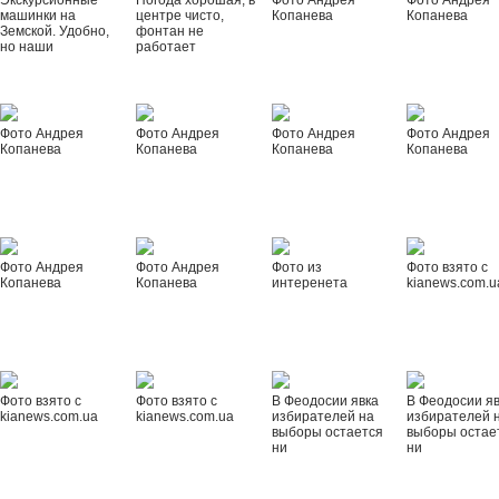
Экскурсионные
Погода хорошая, в
Фото Андрея
Фото Андрея
машинки на
центре чисто,
Копанева
Копанева
Земской. Удобно,
фонтан не
но наши
работает
Фото Андрея
Фото Андрея
Фото Андрея
Фото Андрея
Копанева
Копанева
Копанева
Копанева
Фото Андрея
Фото Андрея
Фото из
Фото взято с
Копанева
Копанева
интеренета
kianews.com.u
Фото взято с
Фото взято с
В Феодосии явка
В Феодосии я
kianews.com.ua
kianews.com.ua
избирателей на
избирателей 
выборы остается
выборы остае
ни
ни