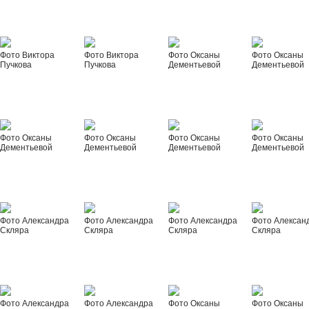
Фото Виктора
Фото Виктора
Фото Оксаны
Фото Оксаны
Пучкова
Пучкова
Дементьевой
Дементьевой
Фото Оксаны
Фото Оксаны
Фото Оксаны
Фото Оксаны
Дементьевой
Дементьевой
Дементьевой
Дементьевой
Фото Александра
Фото Александра
Фото Александра
Фото Алексан
Скляра
Скляра
Скляра
Скляра
Фото Александра
Фото Александра
Фото Оксаны
Фото Оксаны