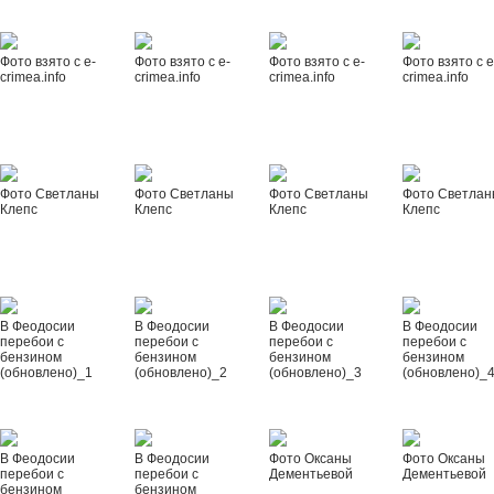
Фото взято с e-
Фото взято с e-
Фото взято с e-
Фото взято с e
crimea.info
crimea.info
crimea.info
crimea.info
Фото Светланы
Фото Светланы
Фото Светланы
Фото Светла
Клепс
Клепс
Клепс
Клепс
В Феодосии
В Феодосии
В Феодосии
В Феодосии
перебои с
перебои с
перебои с
перебои с
бензином
бензином
бензином
бензином
(обновлено)_1
(обновлено)_2
(обновлено)_3
(обновлено)_
В Феодосии
В Феодосии
Фото Оксаны
Фото Оксаны
перебои с
перебои с
Дементьевой
Дементьевой
бензином
бензином