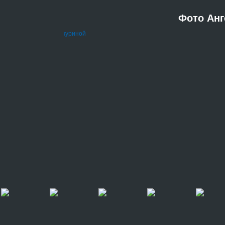
Фото Ан