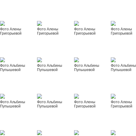
Фото Алены
Фото Алены
Фото Алены
Фото Алены
Григорьевой
Григорьевой
Григорьевой
Григорьевой
Фото Альбины
Фото Альбины
Фото Альбины
Фото Альбин
Пупышевой
Пупышевой
Пупышевой
Пупышевой
Фото Альбины
Фото Альбины
Фото Алены
Фото Алены
Пупышевой
Пупышевой
Григорьевой
Григорьевой