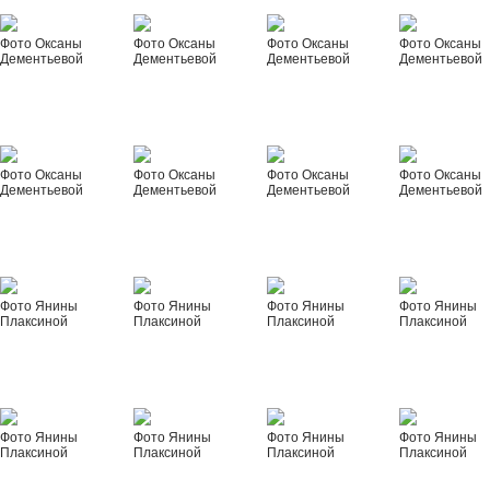
Фото Оксаны
Фото Оксаны
Фото Оксаны
Фото Оксаны
Дементьевой
Дементьевой
Дементьевой
Дементьевой
Фото Оксаны
Фото Оксаны
Фото Оксаны
Фото Оксаны
Дементьевой
Дементьевой
Дементьевой
Дементьевой
Фото Янины
Фото Янины
Фото Янины
Фото Янины
Плаксиной
Плаксиной
Плаксиной
Плаксиной
Фото Янины
Фото Янины
Фото Янины
Фото Янины
Плаксиной
Плаксиной
Плаксиной
Плаксиной