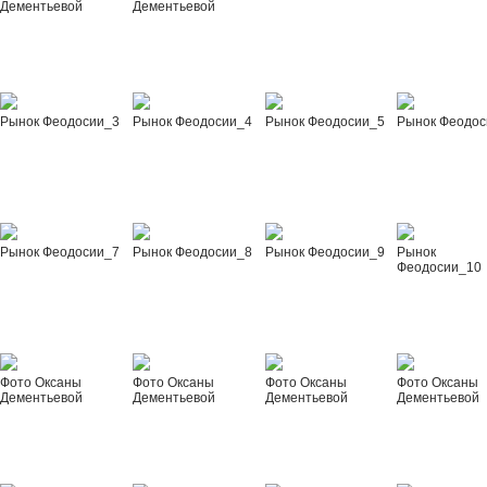
Дементьевой
Дементьевой
Рынок Феодосии_3
Рынок Феодосии_4
Рынок Феодосии_5
Рынок Феодос
Рынок Феодосии_7
Рынок Феодосии_8
Рынок Феодосии_9
Рынок
Феодосии_10
Фото Оксаны
Фото Оксаны
Фото Оксаны
Фото Оксаны
Дементьевой
Дементьевой
Дементьевой
Дементьевой