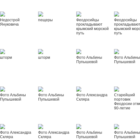
Недострой
пещеры
Феодосийцы
Феодосийцы
Януковича
прокладывают
прокладываю
крымский морской
крымский мор
путь
путь
шторм
шторм
Фото Альбины
Фото Альбин
Пупышевой
Пупышевой
Фото Альбины
Фото Альбины
Фото Александра
Старейший
Пупышевой
Пупышевой
Скляра
портовик
Феодосии отм
90-летие
Фото Александра
Фото Александра
Фото Альбины
Фото Альбин
Скляра
Скляра
Пупышевой
Пупышевой