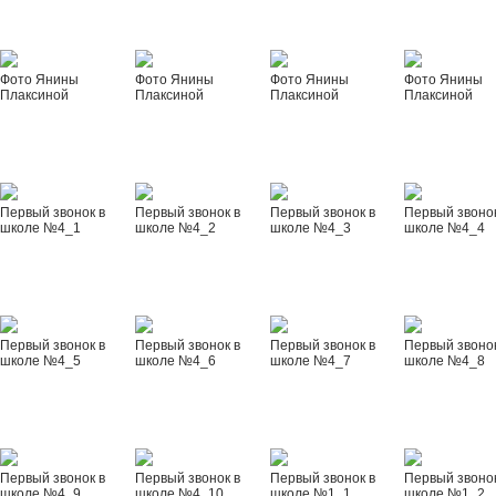
Фото Янины
Фото Янины
Фото Янины
Фото Янины
Плаксиной
Плаксиной
Плаксиной
Плаксиной
Первый звонок в
Первый звонок в
Первый звонок в
Первый звонок
школе №4_1
школе №4_2
школе №4_3
школе №4_4
Первый звонок в
Первый звонок в
Первый звонок в
Первый звонок
школе №4_5
школе №4_6
школе №4_7
школе №4_8
Первый звонок в
Первый звонок в
Первый звонок в
Первый звонок
школе №4_9
школе №4_10
школе №1_1
школе №1_2