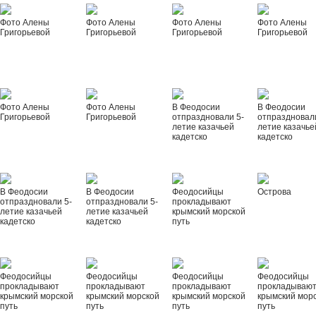
Фото Алены
Фото Алены
Фото Алены
Фото Алены
Григорьевой
Григорьевой
Григорьевой
Григорьевой
Фото Алены
Фото Алены
В Феодосии
В Феодосии
Григорьевой
Григорьевой
отпраздновали 5-
отпраздновал
летие казачьей
летие казачье
кадетско
кадетско
В Феодосии
В Феодосии
Феодосийцы
Острова
отпраздновали 5-
отпраздновали 5-
прокладывают
летие казачьей
летие казачьей
крымский морской
кадетско
кадетско
путь
Феодосийцы
Феодосийцы
Феодосийцы
Феодосийцы
прокладывают
прокладывают
прокладывают
прокладываю
крымский морской
крымский морской
крымский морской
крымский мор
путь
путь
путь
путь