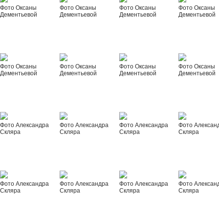
Фото Оксаны
Фото Оксаны
Фото Оксаны
Фото Оксаны
Дементьевой
Дементьевой
Дементьевой
Дементьевой
Фото Оксаны
Фото Оксаны
Фото Оксаны
Фото Оксаны
Дементьевой
Дементьевой
Дементьевой
Дементьевой
Фото Александра
Фото Александра
Фото Александра
Фото Алексан
Скляра
Скляра
Скляра
Скляра
Фото Александра
Фото Александра
Фото Александра
Фото Алексан
Скляра
Скляра
Скляра
Скляра