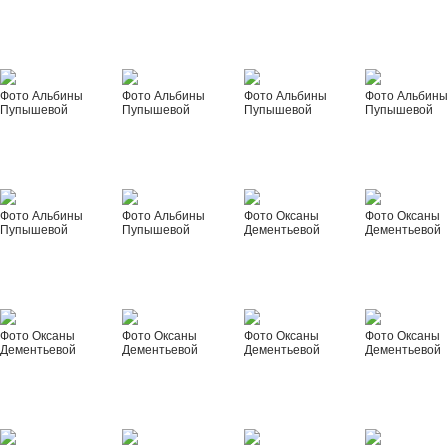
Фото Альбины
Фото Альбины
Фото Альбины
Фото Альбин
Пупышевой
Пупышевой
Пупышевой
Пупышевой
Фото Альбины
Фото Альбины
Фото Оксаны
Фото Оксаны
Пупышевой
Пупышевой
Дементьевой
Дементьевой
Фото Оксаны
Фото Оксаны
Фото Оксаны
Фото Оксаны
Дементьевой
Дементьевой
Дементьевой
Дементьевой