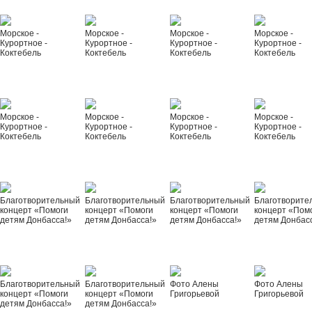
Морское -
Морское -
Морское -
Морское -
Курортное -
Курортное -
Курортное -
Курортное -
Коктебель
Коктебель
Коктебель
Коктебель
Морское -
Морское -
Морское -
Морское -
Курортное -
Курортное -
Курортное -
Курортное -
Коктебель
Коктебель
Коктебель
Коктебель
Благотворительный
Благотворительный
Благотворительный
Благотворите
концерт «Помоги
концерт «Помоги
концерт «Помоги
концерт «Пом
детям Донбасса!»
детям Донбасса!»
детям Донбасса!»
детям Донбас
Благотворительный
Благотворительный
Фото Алены
Фото Алены
концерт «Помоги
концерт «Помоги
Григорьевой
Григорьевой
детям Донбасса!»
детям Донбасса!»