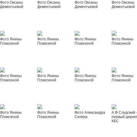
Фото Оксаны
Фото Оксаны
Фото Оксаны
Фото Оксаны
Дементьевой
Дементьевой
Дементьевой
Дементьевой
Фото Янины
Фото Янины
Фото Янины
Фото Янины
Плаксиной
Плаксиной
Плаксиной
Плаксиной
Фото Янины
Фото Янины
Фото Янины
Фото Янины
Плаксиной
Плаксиной
Плаксиной
Плаксиной
Фото Янины
Фото Янины
Фото Александра
А.Ф Слудский 
Плаксиной
Плаксиной
Скляра
первый дирек
КБС