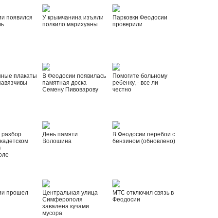
ии появился
У крымчанина изъяли
Парковки Феодосии
ль
полкило марихуаны
проверили
нные плакаты
В Феодосии появилась
Помогите больному
навязчивы
памятная доска
ребенку, - все ли
Семену Пивоварову
честно
 разбор
День памяти
В Феодосии перебои с
 кадетском
Волошина
бензином (обновлено)
в
оле
ии прошел
Центральная улица
МТС отключил связь в
Симферополя
Феодосии
завалена кучами
мусора