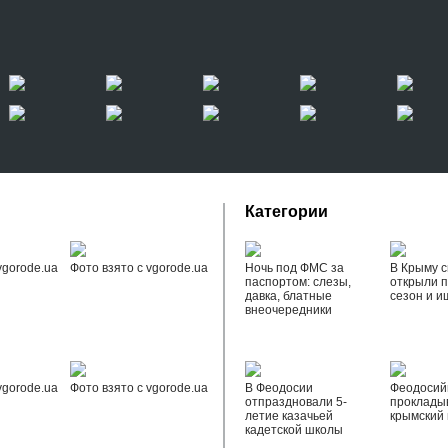
Категории
vgorode.ua
Фото взято с vgorode.ua
Ночь под ФМС за
В Крыму с
паспортом: слезы,
открыли 
давка, блатные
сезон и и
внеочередники
vgorode.ua
Фото взято с vgorode.ua
В Феодосии
Феодоси
отпраздновали 5-
проклады
летие казачьей
крымский 
кадетской школы