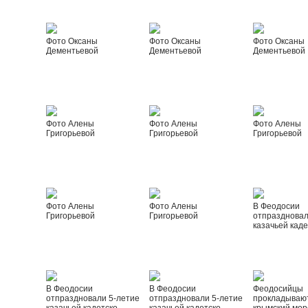
Фото Оксаны
Фото Оксаны
Фото Оксаны
Дементьевой
Дементьевой
Дементьевой
Фото Алены
Фото Алены
Фото Алены
Григорьевой
Григорьевой
Григорьевой
Фото Алены
Фото Алены
В Феодосии
Григорьевой
Григорьевой
отпраздновал
казачьей каде
В Феодосии
В Феодосии
Феодосийцы
отпраздновали 5-летие
отпраздновали 5-летие
прокладываю