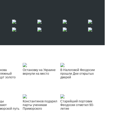
нова
Остановку на Украине
В Налоговой Феодосии
пляжный
вернули на место
прошли Дни открытых
щут золото
дверей
йцы
Константинов подарил
Старейший портовик
вают
парты ученикам
Феодосии отметил 90-
морской путь
Приморского
летие