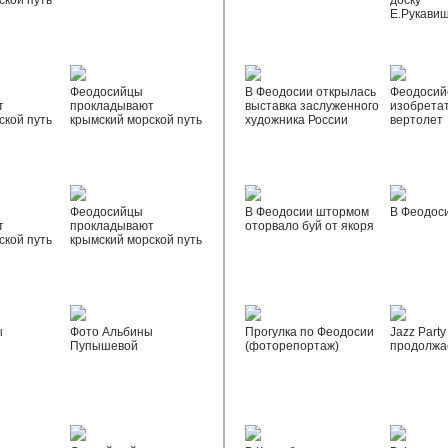
ской путь
доску
Е.Рукави
Феодосийцы
В Феодосии открылась
Феодосий
т
прокладывают
выставка заслуженного
изобрета
ской путь
крымский морской путь
художника России
вертолет
Феодосийцы
В Феодосии штормом
В Феодос
т
прокладывают
оторвало буй от якоря
ской путь
крымский морской путь
ы
Фото Альбины
Прогулка по Феодосии
Jazz Party
Пупышевой
(фоторепортаж)
продолжа