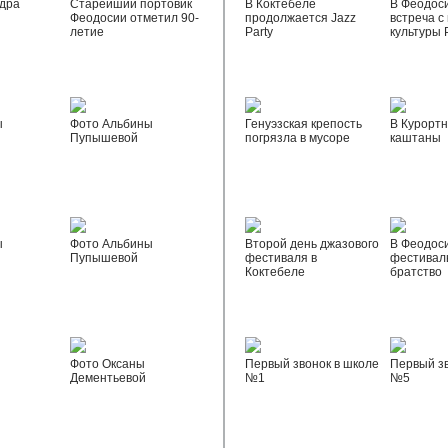
дра
Старейший портовик
В Коктебеле
В Феодос
Феодосии отметил 90-
продолжается Jazz
встреча с
летие
Party
культуры 
ы
Фото Альбины
Генуэзская крепость
В Курортн
Пупышевой
погрязла в мусоре
каштаны
ы
Фото Альбины
Второй день джазового
В Феодос
Пупышевой
фестиваля в
фестивал
Коктебеле
братство
Фото Оксаны
Первый звонок в школе
Первый зв
Дементьевой
№1
№5