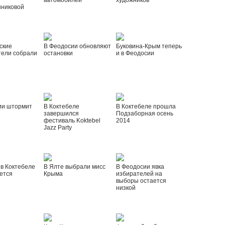
автомобилей
художников
шниковой
ские
В Феодосии обновляют
Буковина-Крым теперь
тели собрали
остановки
и в Феодосии
ии штормит
В Коктебеле
В Коктебеле прошла
завершился
Подзаборная осень
фестиваль Koktebel
2014
Jazz Party
 в Коктебеле
В Ялте выбрали мисс
В Феодосии явка
ется
Крыма
избирателей на
выборы остается
низкой