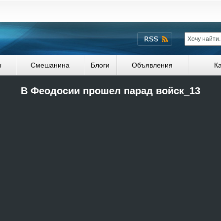
ы
Смешанина
Блоги
Объявления
К
В Феодосии прошел парад войск_13