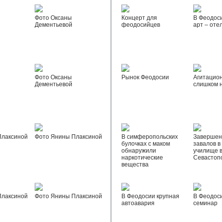
Фото Оксаны
Концерт для
В Феодос
Дементьевой
феодосийцев
арт – оте
Фото Оксаны
Рынок Феодосии
Агитацио
Дементьевой
слишком 
Плаксиной
Фото Янины Плаксиной
В симферопольских
Завершен
булочках с маком
завалов в
обнаружили
училище 
наркотические
Севастоп
вещества
Плаксиной
Фото Янины Плаксиной
В Феодосии крупная
В Феодос
автоавария
семинар