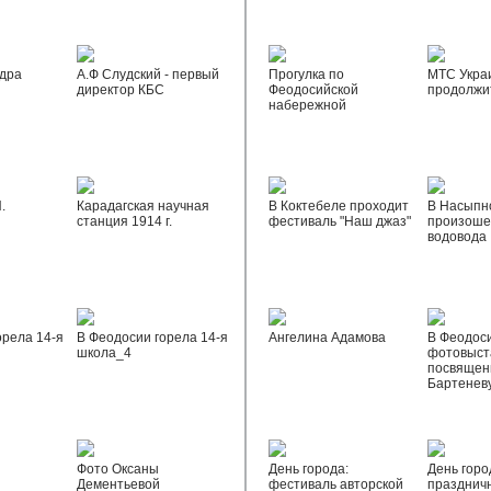
дра
А.Ф Слудский - первый
Прогулка по
МТС Укра
директор КБС
Феодосийской
продолжи
набережной
.
Карадагская научная
В Коктебеле проходит
В Насыпн
станция 1914 г.
фестиваль "Наш джаз"
произоше
водовода
орела 14-я
В Феодосии горела 14-я
Ангелина Адамова
В Феодос
школа_4
фотовыста
посвящен
Бартенев
Фото Оксаны
День города:
День горо
Дементьевой
фестиваль авторской
празднич