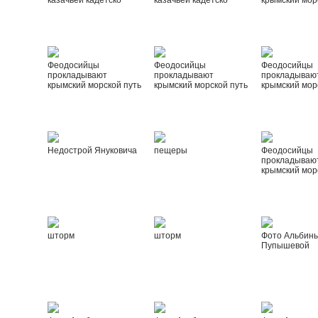
казачьей кадетско
казачьей кадетско
крымский мор
Феодосийцы
Феодосийцы
Феодосийцы
прокладывают
прокладывают
прокладываю
крымский морской путь
крымский морской путь
крымский мор
Недострой Януковича
пещеры
Феодосийцы
прокладываю
крымский мор
шторм
шторм
Фото Альбин
Пупышевой