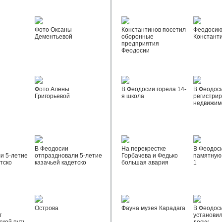
Фото Оксаны
Константинов посетил
Феодосию
Дементьевой
оборонные
Констант
предприятия
Феодосии
Фото Алены
В Феодосии горела 14-
В Феодос
Григорьевой
я школа
регистрир
недвижим
В Феодосии
На перекрестке
В Феодос
и 5-летие
отпраздновали 5-летие
Горбачева и Федько
памятную 
тско
казачьей кадетско
большая авария
1
Острова
Фауна музея Карадага
В Феодос
т
установи