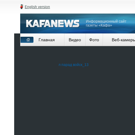
English version
Информационный сайт
газеты «Кафа»
Главная
Видео
Фото
Веб-камер