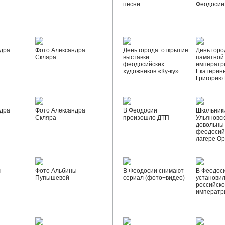
песни
Феодосии
дра
Фото Александра
День города: открытие
День горо
Скляра
выставки
памятной
феодосийских
императр
художников «Ку-ку».
Екатерине
Григорию
дра
Фото Александра
В Феодосии
Школьник
Скляра
произошло ДТП
Ульяновск
довольны
феодосий
лагере О
ы
Фото Альбины
В Феодосии снимают
В Феодос
Пупышевой
сериал (фото+видео)
установил
российск
императр