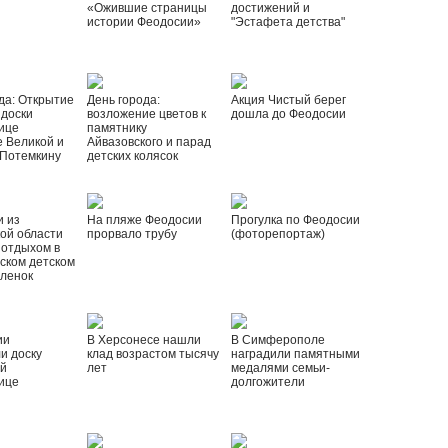
«Ожившие страницы
достижений и
истории Феодосии»
"Эстафета детства"
да: Открытие
День города:
Акция Чистый берег
 доски
возложение цветов к
дошла до Феодосии
ице
памятнику
 Великой и
Айвазовского и парад
 Потемкину
детских колясок
и из
На пляже Феодосии
Прогулка по Феодосии
ой области
прорвало трубу
(фоторепортаж)
 отдыхом в
ском детском
рленок
ии
В Херсонесе нашли
В Симферополе
и доску
клад возрастом тысячу
наградили памятными
ой
лет
медалями семьи-
ице
долгожители