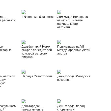
ина
В Феодосии был пожар
Дом-музей Волошина
т работать
отметил 30-летие
официального
открытия
ом
Дельфинарий Немо
Приглашаем на VII
л порыв
выбрал победителей
Международные учёты
конкурса детского
аистов
рисунка
ии открыли
Парад в Севастополе
День города: Феодосия
вку,
вечерняя
ную
у
да: улицами
День города:
День города: парад
ной
представление
спортивных