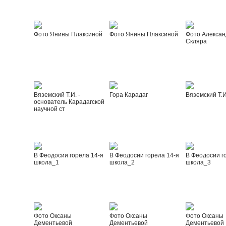
Фото Янины Плаксиной
Фото Янины Плаксиной
Фото Алексан
Скляра
Вяземский Т.И. -
Гора Карадаг
Вяземский Т.И
основатель Карадагской
научной ст
В Феодосии горела 14-я
В Феодосии горела 14-я
В Феодосии г
школа_1
школа_2
школа_3
Фото Оксаны
Фото Оксаны
Фото Оксаны
Дементьевой
Дементьевой
Дементьевой