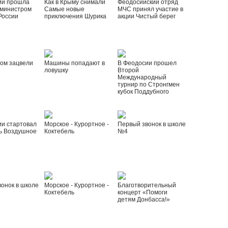
ии прошла
Как в Крыму снимали
Феодосийский отряд
 министром
Самые новые
МЧС принял участие в
России
приключения Шурика
акции Чистый берег
ом зацвели
Машины попадают в
В Феодосии прошел
ловушку
Второй
Международный
турнир по Стронгмен
кубок Поддубного
ии стартовал
Морское - Курортное -
Первый звонок в школе
ь Воздушное
Коктебель
№4
онок в школе
Морское - Курортное -
Благотворительный
Коктебель
концерт «Помоги
детям Донбасса!»