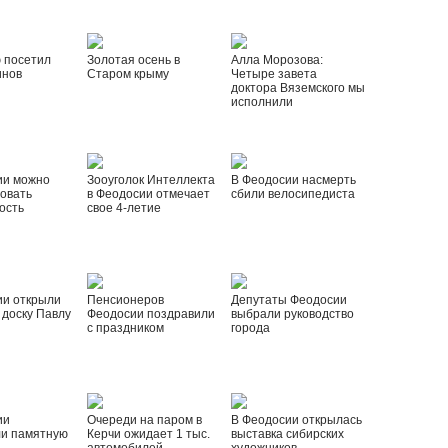
 посетил
Золотая осень в
Алла Морозова:
инов
Старом крыму
Четыре завета
доктора Вяземского мы
исполнили
ии можно
Зооуголок Интеллекта
В Феодосии насмерть
овать
в Феодосии отмечает
сбили велосипедиста
ость
свое 4-летие
ии открыли
Пенсионеров
Депутаты Феодосии
доску Павлу
Феодосии поздравили
выбрали руководство
с праздником
города
ии
Очереди на паром в
В Феодосии открылась
ли памятную
Керчи ожидает 1 тыс.
выставка сибирских