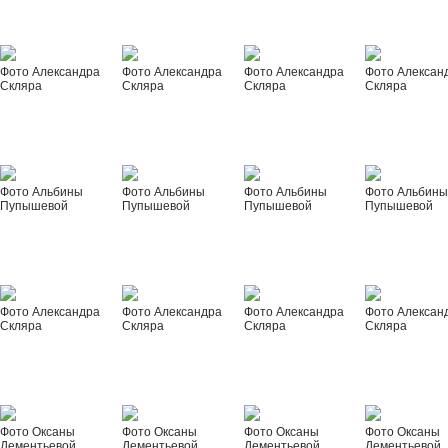
Фото Александра
Фото Александра
Фото Александра
Фото Алексан
Скляра
Скляра
Скляра
Скляра
Фото Альбины
Фото Альбины
Фото Альбины
Фото Альбин
Пупышевой
Пупышевой
Пупышевой
Пупышевой
Фото Александра
Фото Александра
Фото Александра
Фото Алексан
Скляра
Скляра
Скляра
Скляра
Фото Оксаны
Фото Оксаны
Фото Оксаны
Фото Оксаны
Дементьевой
Дементьевой
Дементьевой
Дементьевой