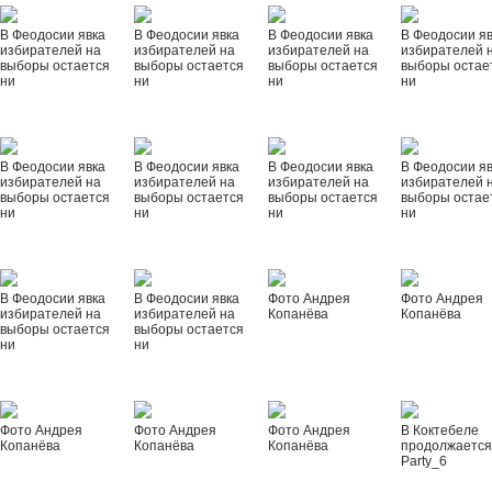
В Феодосии явка
В Феодосии явка
В Феодосии явка
В Феодосии я
избирателей на
избирателей на
избирателей на
избирателей 
выборы остается
выборы остается
выборы остается
выборы остае
ни
ни
ни
ни
В Феодосии явка
В Феодосии явка
В Феодосии явка
В Феодосии я
избирателей на
избирателей на
избирателей на
избирателей 
выборы остается
выборы остается
выборы остается
выборы остае
ни
ни
ни
ни
В Феодосии явка
В Феодосии явка
Фото Андрея
Фото Андрея
избирателей на
избирателей на
Копанёва
Копанёва
выборы остается
выборы остается
ни
ни
Фото Андрея
Фото Андрея
Фото Андрея
В Коктебеле
Копанёва
Копанёва
Копанёва
продолжается
Party_6