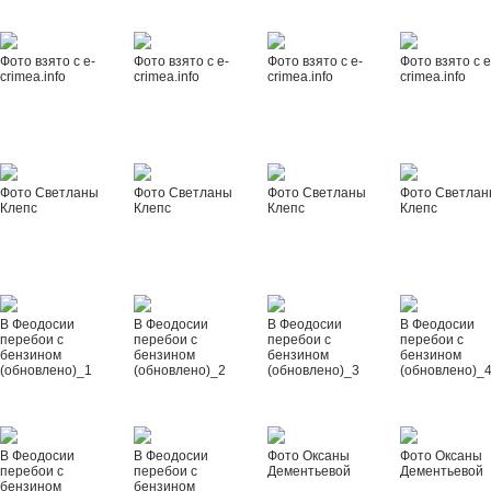
Фото взято с e-
Фото взято с e-
Фото взято с e-
Фото взято с e
crimea.info
crimea.info
crimea.info
crimea.info
Фото Светланы
Фото Светланы
Фото Светланы
Фото Светла
Клепс
Клепс
Клепс
Клепс
В Феодосии
В Феодосии
В Феодосии
В Феодосии
перебои с
перебои с
перебои с
перебои с
бензином
бензином
бензином
бензином
(обновлено)_1
(обновлено)_2
(обновлено)_3
(обновлено)_
В Феодосии
В Феодосии
Фото Оксаны
Фото Оксаны
перебои с
перебои с
Дементьевой
Дементьевой
бензином
бензином