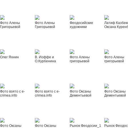
Фото Алены
Фото Алены
Феодосийские
Латиф Казбек
Григорьевой
Григорьевой
художники
Оксана Курен
Олег Яхнин
В. Иоффе и
Фото Алены
Фото Алены
О.Курбенина
григорьевой
григорьевой
Фото взято с e-
Фото взято с e-
Фото Оксаны
Фото Оксаны
crimea.info
crimea.info
Дементьевой
Дементьевой
Фото Оксаны
Фото Оксаны
Рынок Феодосии_1
Рынок Феодос