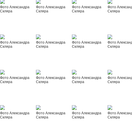
Фото Александра
Фото Александра
Фото Александра
Фото Алексан
Скляра
Скляра
Скляра
Скляра
Фото Александра
Фото Александра
Фото Александра
Фото Алексан
Скляра
Скляра
Скляра
Скляра
Фото Александра
Фото Александра
Фото Александра
Фото Алексан
Скляра
Скляра
Скляра
Скляра
Фото Александра
Фото Александра
Фото Александра
Фото Алексан
Скляра
Скляра
Скляра
Скляра