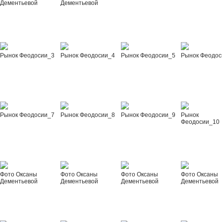
Дементьевой
Дементьевой
Рынок Феодосии_3
Рынок Феодосии_4
Рынок Феодосии_5
Рынок Феодос
Рынок Феодосии_7
Рынок Феодосии_8
Рынок Феодосии_9
Рынок
Феодосии_10
Фото Оксаны
Фото Оксаны
Фото Оксаны
Фото Оксаны
Дементьевой
Дементьевой
Дементьевой
Дементьевой