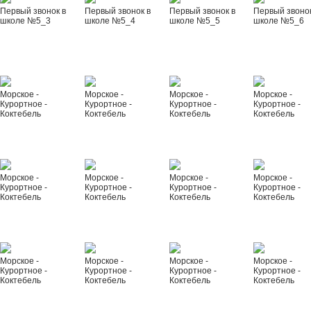
Первый звонок в
Первый звонок в
Первый звонок в
Первый звонок
школе №5_3
школе №5_4
школе №5_5
школе №5_6
Морское -
Морское -
Морское -
Морское -
Курортное -
Курортное -
Курортное -
Курортное -
Коктебель
Коктебель
Коктебель
Коктебель
Морское -
Морское -
Морское -
Морское -
Курортное -
Курортное -
Курортное -
Курортное -
Коктебель
Коктебель
Коктебель
Коктебель
Морское -
Морское -
Морское -
Морское -
Курортное -
Курортное -
Курортное -
Курортное -
Коктебель
Коктебель
Коктебель
Коктебель