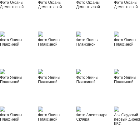
Фото Оксаны
Фото Оксаны
Фото Оксаны
Фото Оксаны
Дементьевой
Дементьевой
Дементьевой
Дементьевой
Фото Янины
Фото Янины
Фото Янины
Фото Янины
Плаксиной
Плаксиной
Плаксиной
Плаксиной
Фото Янины
Фото Янины
Фото Янины
Фото Янины
Плаксиной
Плаксиной
Плаксиной
Плаксиной
Фото Янины
Фото Янины
Фото Александра
А.Ф Слудский 
Плаксиной
Плаксиной
Скляра
первый дирек
КБС