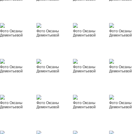
Фото Оксаны
Фото Оксаны
Фото Оксаны
Фото Оксаны
Дементьевой
Дементьевой
Дементьевой
Дементьевой
Фото Оксаны
Фото Оксаны
Фото Оксаны
Фото Оксаны
Дементьевой
Дементьевой
Дементьевой
Дементьевой
Фото Оксаны
Фото Оксаны
Фото Оксаны
Фото Оксаны
Дементьевой
Дементьевой
Дементьевой
Дементьевой