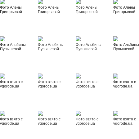
Фото Алены
Фото Алены
Фото Алены
Фото Алены
Григорьевой
Григорьевой
Григорьевой
Григорьевой
Фото Альбины
Фото Альбины
Фото Альбины
Фото Альбин
Пупышевой
Пупышевой
Пупышевой
Пупышевой
Фото взято с
Фото взято с
Фото взято с
Фото взято с
vgorode.ua
vgorode.ua
vgorode.ua
vgorode.ua
Фото взято с
Фото взято с
Фото взято с
Фото взято с
vgorode.ua
vgorode.ua
vgorode.ua
vgorode.ua