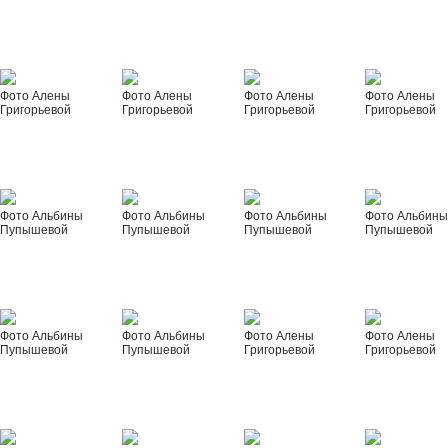
Фото Алены
Фото Алены
Фото Алены
Фото Алены
Григорьевой
Григорьевой
Григорьевой
Григорьевой
Фото Альбины
Фото Альбины
Фото Альбины
Фото Альбин
Пупышевой
Пупышевой
Пупышевой
Пупышевой
Фото Альбины
Фото Альбины
Фото Алены
Фото Алены
Пупышевой
Пупышевой
Григорьевой
Григорьевой