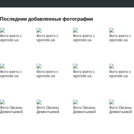
Последнии добавленные фотографии
Фото взято с
Фото взято с
Фото взято с
Фото взято с
vgorode.ua
vgorode.ua
vgorode.ua
vgorode.ua
Фото взято с
Фото взято с
Фото взято с
Фото взято с
vgorode.ua
vgorode.ua
vgorode.ua
vgorode.ua
Фото Оксаны
Фото Оксаны
Фото Оксаны
Фото Оксаны
Дементьевой
Дементьевой
Дементьевой
Дементьевой