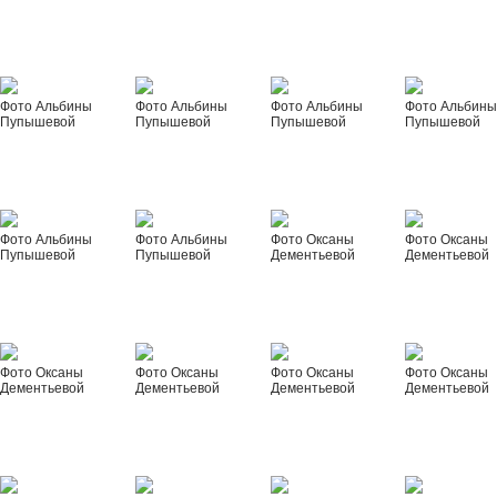
Фото Альбины
Фото Альбины
Фото Альбины
Фото Альбин
Пупышевой
Пупышевой
Пупышевой
Пупышевой
Фото Альбины
Фото Альбины
Фото Оксаны
Фото Оксаны
Пупышевой
Пупышевой
Дементьевой
Дементьевой
Фото Оксаны
Фото Оксаны
Фото Оксаны
Фото Оксаны
Дементьевой
Дементьевой
Дементьевой
Дементьевой