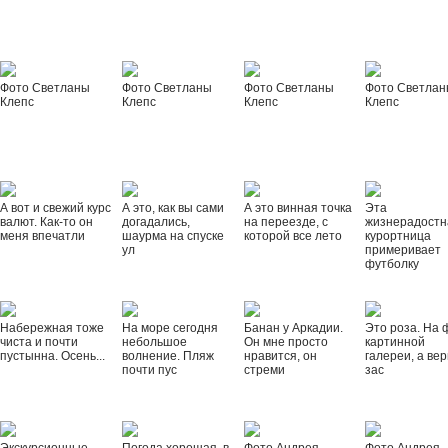
Фото Светланы
Фото Светланы
Фото Светланы
Фото Светла
Клепс
Клепс
Клепс
Клепс
А вот и свежий курс
А это, как вы сами
А это винная точка
Эта
валют. Как-то он
догадались,
на переезде, с
жизнерадостн
меня впечатли
шаурма на спуске
которой все лето
курортница
ул
примеривает
футболку
Набережная тоже
На море сегодня
Банан у Аркадии.
Это роза. На 
чиста и почти
небольшое
Он мне просто
картинной
пустынна. Осень...
волнение. Пляж
нравится, он
галереи, а вер
почти пус
стреми
зас