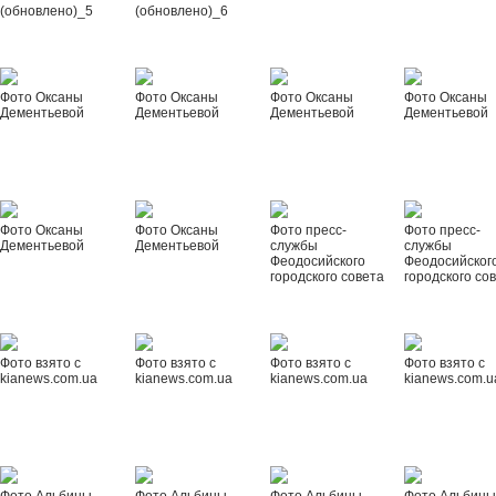
(обновлено)_5
(обновлено)_6
Фото Оксаны
Фото Оксаны
Фото Оксаны
Фото Оксаны
Дементьевой
Дементьевой
Дементьевой
Дементьевой
Фото Оксаны
Фото Оксаны
Фото пресс-
Фото пресс-
Дементьевой
Дементьевой
службы
службы
Феодосийского
Феодосийског
городского совета
городского со
Фото взято с
Фото взято с
Фото взято с
Фото взято с
kianews.com.ua
kianews.com.ua
kianews.com.ua
kianews.com.u