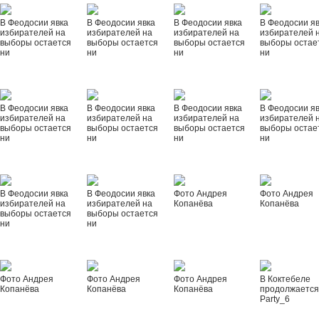
В Феодосии явка
В Феодосии явка
В Феодосии явка
В Феодосии я
избирателей на
избирателей на
избирателей на
избирателей 
выборы остается
выборы остается
выборы остается
выборы остае
ни
ни
ни
ни
В Феодосии явка
В Феодосии явка
В Феодосии явка
В Феодосии я
избирателей на
избирателей на
избирателей на
избирателей 
выборы остается
выборы остается
выборы остается
выборы остае
ни
ни
ни
ни
В Феодосии явка
В Феодосии явка
Фото Андрея
Фото Андрея
избирателей на
избирателей на
Копанёва
Копанёва
выборы остается
выборы остается
ни
ни
Фото Андрея
Фото Андрея
Фото Андрея
В Коктебеле
Копанёва
Копанёва
Копанёва
продолжается
Party_6