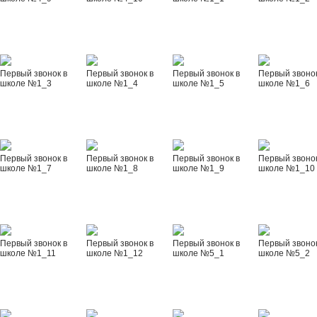
Первый звонок в
Первый звонок в
Первый звонок в
Первый звонок
школе №1_3
школе №1_4
школе №1_5
школе №1_6
Первый звонок в
Первый звонок в
Первый звонок в
Первый звонок
школе №1_7
школе №1_8
школе №1_9
школе №1_10
Первый звонок в
Первый звонок в
Первый звонок в
Первый звонок
школе №1_11
школе №1_12
школе №5_1
школе №5_2