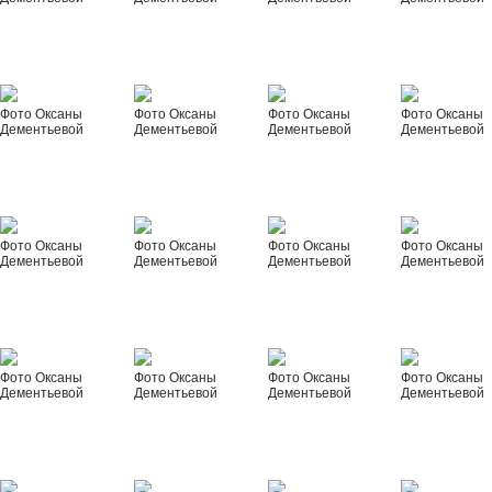
Фото Оксаны
Фото Оксаны
Фото Оксаны
Фото Оксаны
Дементьевой
Дементьевой
Дементьевой
Дементьевой
Фото Оксаны
Фото Оксаны
Фото Оксаны
Фото Оксаны
Дементьевой
Дементьевой
Дементьевой
Дементьевой
Фото Оксаны
Фото Оксаны
Фото Оксаны
Фото Оксаны
Дементьевой
Дементьевой
Дементьевой
Дементьевой