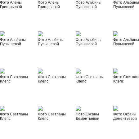
Фото Алены
Фото Алены
Фото Альбины
Фото Альбин
Григорьевой
Григорьевой
Пупышевой
Пупышевой
Фото Альбины
Фото Альбины
Фото Альбины
Фото Альбин
Пупышевой
Пупышевой
Пупышевой
Пупышевой
Фото Светланы
Фото Светланы
Фото Светланы
Фото Светла
Клепс
Клепс
Клепс
Клепс
Фото Светланы
Фото Светланы
Фото Оксаны
Фото Оксаны
Клепс
Клепс
Дементьевой
Дементьевой