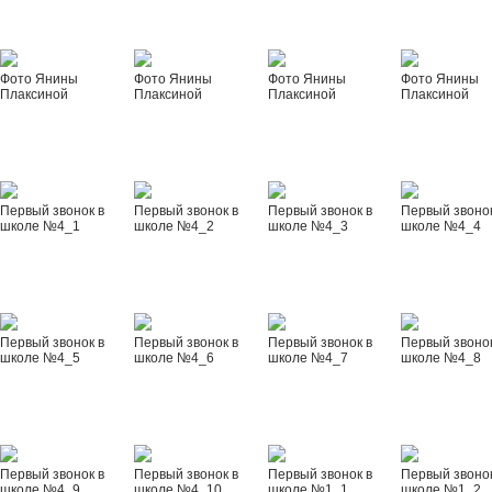
Фото Янины
Фото Янины
Фото Янины
Фото Янины
Плаксиной
Плаксиной
Плаксиной
Плаксиной
Первый звонок в
Первый звонок в
Первый звонок в
Первый звонок
школе №4_1
школе №4_2
школе №4_3
школе №4_4
Первый звонок в
Первый звонок в
Первый звонок в
Первый звонок
школе №4_5
школе №4_6
школе №4_7
школе №4_8
Первый звонок в
Первый звонок в
Первый звонок в
Первый звонок
школе №4_9
школе №4_10
школе №1_1
школе №1_2