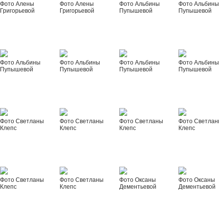
Фото Алены
Фото Алены
Фото Альбины
Фото Альбин
Григорьевой
Григорьевой
Пупышевой
Пупышевой
Фото Альбины
Фото Альбины
Фото Альбины
Фото Альбин
Пупышевой
Пупышевой
Пупышевой
Пупышевой
Фото Светланы
Фото Светланы
Фото Светланы
Фото Светла
Клепс
Клепс
Клепс
Клепс
Фото Светланы
Фото Светланы
Фото Оксаны
Фото Оксаны
Клепс
Клепс
Дементьевой
Дементьевой