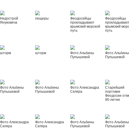
Недострой
пещеры
Феодосийцы
Феодосийцы
Януковича
прокладывают
прокладываю
крымский морской
крымский мор
путь
путь
шторм
шторм
Фото Альбины
Фото Альбин
Пупышевой
Пупышевой
Фото Альбины
Фото Альбины
Фото Александра
Старейший
Пупышевой
Пупышевой
Скляра
портовик
Феодосии отм
90-летие
Фото Александра
Фото Александра
Фото Альбины
Фото Альбин
Скляра
Скляра
Пупышевой
Пупышевой