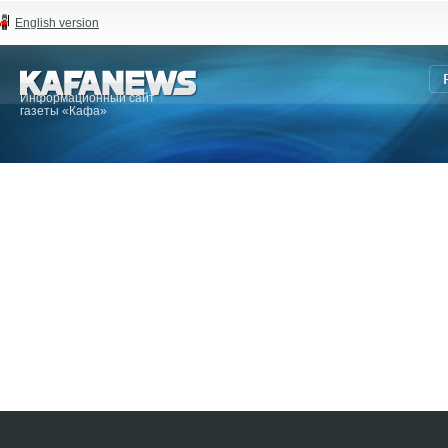
English version
Информационный сайт
газеты «Кафа»