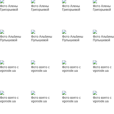
Фото Алены
Фото Алены
Фото Алены
Фото Алены
Григорьевой
Григорьевой
Григорьевой
Григорьевой
Фото Альбины
Фото Альбины
Фото Альбины
Фото Альбин
Пупышевой
Пупышевой
Пупышевой
Пупышевой
Фото взято с
Фото взято с
Фото взято с
Фото взято с
vgorode.ua
vgorode.ua
vgorode.ua
vgorode.ua
Фото взято с
Фото взято с
Фото взято с
Фото взято с
vgorode.ua
vgorode.ua
vgorode.ua
vgorode.ua