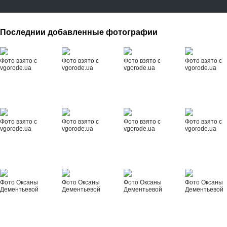
Последнии добавленные фотографии
Фото взято с
Фото взято с
Фото взято с
Фото взято с
vgorode.ua
vgorode.ua
vgorode.ua
vgorode.ua
Фото взято с
Фото взято с
Фото взято с
Фото взято с
vgorode.ua
vgorode.ua
vgorode.ua
vgorode.ua
Фото Оксаны
Фото Оксаны
Фото Оксаны
Фото Оксаны
Дементьевой
Дементьевой
Дементьевой
Дементьевой