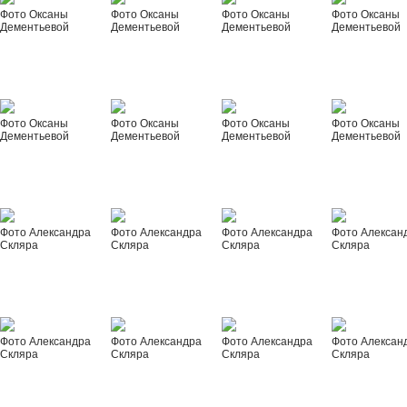
Фото Оксаны
Фото Оксаны
Фото Оксаны
Фото Оксаны
Дементьевой
Дементьевой
Дементьевой
Дементьевой
Фото Оксаны
Фото Оксаны
Фото Оксаны
Фото Оксаны
Дементьевой
Дементьевой
Дементьевой
Дементьевой
Фото Александра
Фото Александра
Фото Александра
Фото Алексан
Скляра
Скляра
Скляра
Скляра
Фото Александра
Фото Александра
Фото Александра
Фото Алексан
Скляра
Скляра
Скляра
Скляра