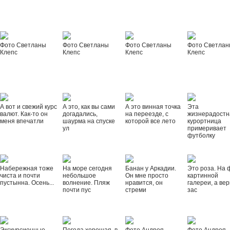
Фото Светланы
Фото Светланы
Фото Светланы
Фото Светла
Клепс
Клепс
Клепс
Клепс
А вот и свежий курс
А это, как вы сами
А это винная точка
Эта
валют. Как-то он
догадались,
на переезде, с
жизнерадостн
меня впечатли
шаурма на спуске
которой все лето
курортница
ул
примеривает
футболку
Набережная тоже
На море сегодня
Банан у Аркадии.
Это роза. На 
чиста и почти
небольшое
Он мне просто
картинной
пустынна. Осень...
волнение. Пляж
нравится, он
галереи, а вер
почти пус
стреми
зас