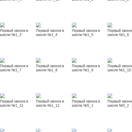
Первый звонок в
Первый звонок в
Первый звонок в
Первый звонок
школе №1_3
школе №1_4
школе №1_5
школе №1_6
Первый звонок в
Первый звонок в
Первый звонок в
Первый звонок
школе №1_7
школе №1_8
школе №1_9
школе №1_10
Первый звонок в
Первый звонок в
Первый звонок в
Первый звонок
школе №1_11
школе №1_12
школе №5_1
школе №5_2