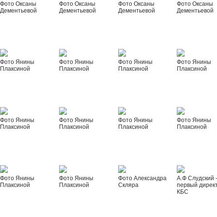
Фото Оксаны
Фото Оксаны
Фото Оксаны
Фото Оксаны
Дементьевой
Дементьевой
Дементьевой
Дементьевой
Фото Янины
Фото Янины
Фото Янины
Фото Янины
Плаксиной
Плаксиной
Плаксиной
Плаксиной
Фото Янины
Фото Янины
Фото Янины
Фото Янины
Плаксиной
Плаксиной
Плаксиной
Плаксиной
Фото Янины
Фото Янины
Фото Александра
А.Ф Слудский 
Плаксиной
Плаксиной
Скляра
первый дирек
КБС