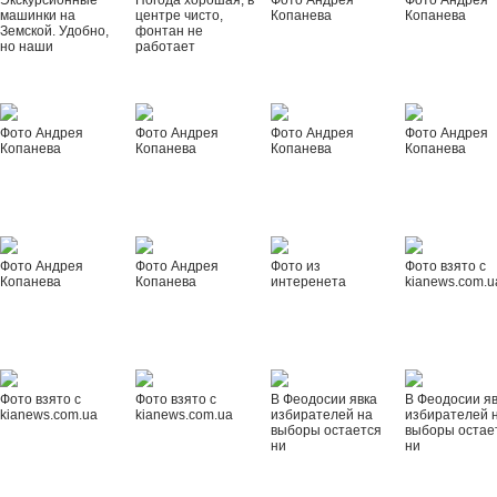
Экскурсионные
Погода хорошая, в
Фото Андрея
Фото Андрея
машинки на
центре чисто,
Копанева
Копанева
Земской. Удобно,
фонтан не
но наши
работает
Фото Андрея
Фото Андрея
Фото Андрея
Фото Андрея
Копанева
Копанева
Копанева
Копанева
Фото Андрея
Фото Андрея
Фото из
Фото взято с
Копанева
Копанева
интеренета
kianews.com.u
Фото взято с
Фото взято с
В Феодосии явка
В Феодосии я
kianews.com.ua
kianews.com.ua
избирателей на
избирателей 
выборы остается
выборы остае
ни
ни