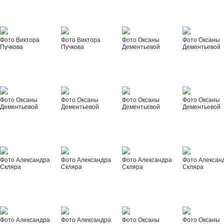
Фото Виктора
Фото Виктора
Фото Оксаны
Фото Оксаны
Пучкова
Пучкова
Дементьевой
Дементьевой
Фото Оксаны
Фото Оксаны
Фото Оксаны
Фото Оксаны
Дементьевой
Дементьевой
Дементьевой
Дементьевой
Фото Александра
Фото Александра
Фото Александра
Фото Алексан
Скляра
Скляра
Скляра
Скляра
Фото Александра
Фото Александра
Фото Оксаны
Фото Оксаны