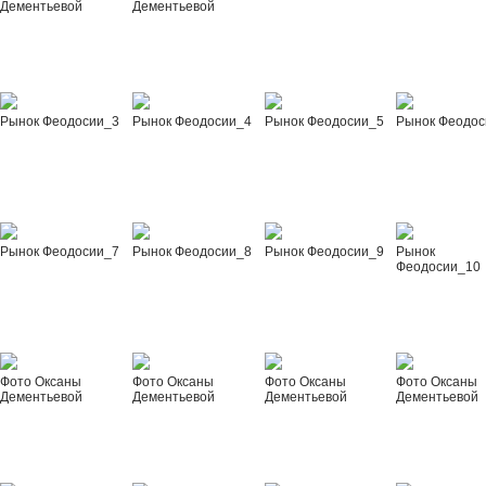
Дементьевой
Дементьевой
Рынок Феодосии_3
Рынок Феодосии_4
Рынок Феодосии_5
Рынок Феодос
Рынок Феодосии_7
Рынок Феодосии_8
Рынок Феодосии_9
Рынок
Феодосии_10
Фото Оксаны
Фото Оксаны
Фото Оксаны
Фото Оксаны
Дементьевой
Дементьевой
Дементьевой
Дементьевой