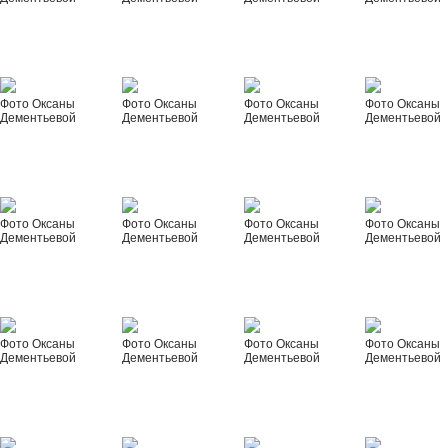
Фото Оксаны
Фото Оксаны
Фото Оксаны
Фото Оксаны
Дементьевой
Дементьевой
Дементьевой
Дементьевой
Фото Оксаны
Фото Оксаны
Фото Оксаны
Фото Оксаны
Дементьевой
Дементьевой
Дементьевой
Дементьевой
Фото Оксаны
Фото Оксаны
Фото Оксаны
Фото Оксаны
Дементьевой
Дементьевой
Дементьевой
Дементьевой