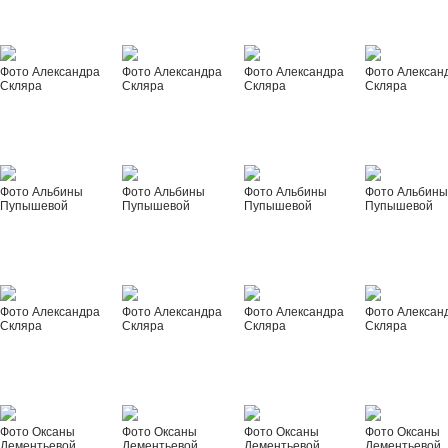
Фото Александра
Фото Александра
Фото Александра
Фото Алексан
Скляра
Скляра
Скляра
Скляра
Фото Альбины
Фото Альбины
Фото Альбины
Фото Альбин
Пупышевой
Пупышевой
Пупышевой
Пупышевой
Фото Александра
Фото Александра
Фото Александра
Фото Алексан
Скляра
Скляра
Скляра
Скляра
Фото Оксаны
Фото Оксаны
Фото Оксаны
Фото Оксаны
Дементьевой
Дементьевой
Дементьевой
Дементьевой