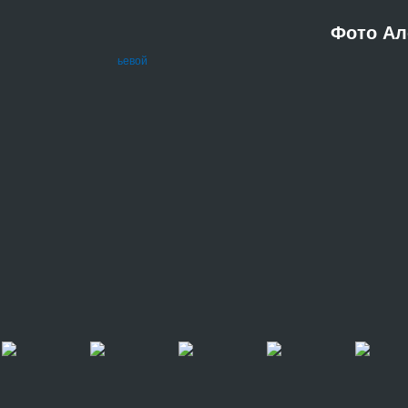
Фото Ал