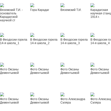
Вяземский Т.И. -
Гора Карадаг
Вяземский Т.И.
Карадагская
основатель
научная стан
Карадагской
1914 г.
научной ст
В Феодосии горела
В Феодосии горела
В Феодосии горела
В Феодосии г
14-я школа_1
14-я школа_2
14-я школа_3
14-я школа_4
Фото Оксаны
Фото Оксаны
Фото Оксаны
Фото Оксаны
Дементьевой
Дементьевой
Дементьевой
Дементьевой
Фото Оксаны
Фото Оксаны
Фото Александра
Фото Алексан
Дементьевой
Дементьевой
Скляра
Скляра