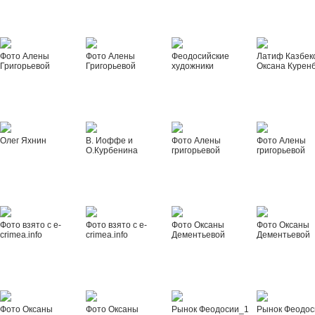
Фото Алены
Фото Алены
Феодосийские
Латиф Казбек
Григорьевой
Григорьевой
художники
Оксана Курен
Олег Яхнин
В. Иоффе и
Фото Алены
Фото Алены
О.Курбенина
григорьевой
григорьевой
Фото взято с e-
Фото взято с e-
Фото Оксаны
Фото Оксаны
crimea.info
crimea.info
Дементьевой
Дементьевой
Фото Оксаны
Фото Оксаны
Рынок Феодосии_1
Рынок Феодос