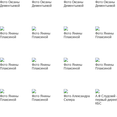
Фото Оксаны
Фото Оксаны
Фото Оксаны
Фото Оксаны
Дементьевой
Дементьевой
Дементьевой
Дементьевой
Фото Янины
Фото Янины
Фото Янины
Фото Янины
Плаксиной
Плаксиной
Плаксиной
Плаксиной
Фото Янины
Фото Янины
Фото Янины
Фото Янины
Плаксиной
Плаксиной
Плаксиной
Плаксиной
Фото Янины
Фото Янины
Фото Александра
А.Ф Слудский 
Плаксиной
Плаксиной
Скляра
первый дирек
КБС