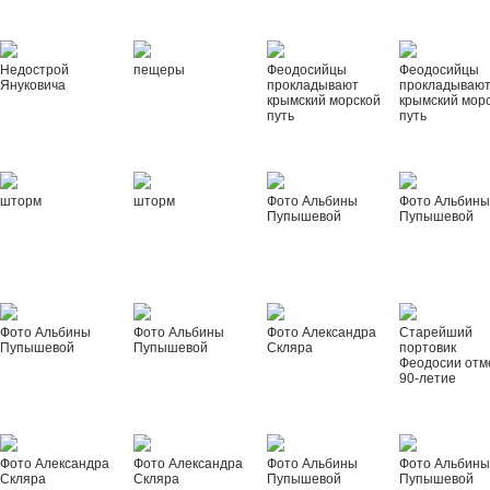
Недострой
пещеры
Феодосийцы
Феодосийцы
Януковича
прокладывают
прокладываю
крымский морской
крымский мор
путь
путь
шторм
шторм
Фото Альбины
Фото Альбин
Пупышевой
Пупышевой
Фото Альбины
Фото Альбины
Фото Александра
Старейший
Пупышевой
Пупышевой
Скляра
портовик
Феодосии отм
90-летие
Фото Александра
Фото Александра
Фото Альбины
Фото Альбин
Скляра
Скляра
Пупышевой
Пупышевой