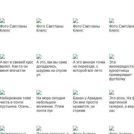
Фото Светланы
Фото Светланы
Фото Светланы
Фото Светла
Клепс
Клепс
Клепс
Клепс
А вот и свежий курс
А это, как вы сами
А это винная точка
Эта
валют. Как-то он
догадались,
на переезде, с
жизнерадостн
меня впечатли
шаурма на спуске
которой все лето
курортница
ул
примеривает
футболку
Набережная тоже
На море сегодня
Банан у Аркадии.
Это роза. На 
чиста и почти
небольшое
Он мне просто
картинной
пустынна. Осень...
волнение. Пляж
нравится, он
галереи, а вер
почти пус
стреми
зас