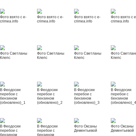
Фото взято с e-
Фото взято с e-
Фото взято с e-
Фото взято с e
crimea.info
crimea.info
crimea.info
crimea.info
Фото Светланы
Фото Светланы
Фото Светланы
Фото Светла
Клепс
Клепс
Клепс
Клепс
В Феодосии
В Феодосии
В Феодосии
В Феодосии
перебои с
перебои с
перебои с
перебои с
бензином
бензином
бензином
бензином
(обновлено)_1
(обновлено)_2
(обновлено)_3
(обновлено)_
В Феодосии
В Феодосии
Фото Оксаны
Фото Оксаны
перебои с
перебои с
Дементьевой
Дементьевой
бензином
бензином