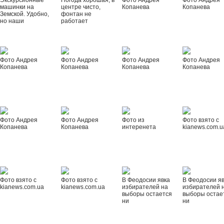
Экскурсионные
Погода хорошая, в
Фото Андрея
Фото Андрея
машинки на
центре чисто,
Копанева
Копанева
Земской. Удобно,
фонтан не
но наши
работает
Фото Андрея
Фото Андрея
Фото Андрея
Фото Андрея
Копанева
Копанева
Копанева
Копанева
Фото Андрея
Фото Андрея
Фото из
Фото взято с
Копанева
Копанева
интеренета
kianews.com.u
Фото взято с
Фото взято с
В Феодосии явка
В Феодосии я
kianews.com.ua
kianews.com.ua
избирателей на
избирателей 
выборы остается
выборы остае
ни
ни