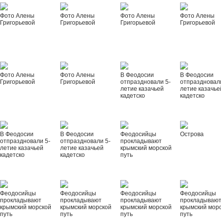
Фото Алены
Фото Алены
Фото Алены
Фото Алены
Григорьевой
Григорьевой
Григорьевой
Григорьевой
Фото Алены
Фото Алены
В Феодосии
В Феодосии
Григорьевой
Григорьевой
отпраздновали 5-
отпраздновал
летие казачьей
летие казачье
кадетско
кадетско
В Феодосии
В Феодосии
Феодосийцы
Острова
отпраздновали 5-
отпраздновали 5-
прокладывают
летие казачьей
летие казачьей
крымский морской
кадетско
кадетско
путь
Феодосийцы
Феодосийцы
Феодосийцы
Феодосийцы
прокладывают
прокладывают
прокладывают
прокладываю
крымский морской
крымский морской
крымский морской
крымский мор
путь
путь
путь
путь