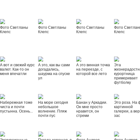
Фото Светланы
Фото Светланы
Фото Светланы
Фото Светла
Клепс
Клепс
Клепс
Клепс
А вот и свежий курс
А это, как вы сами
А это винная точка
Эта
валют. Как-то он
догадались,
на переезде, с
жизнерадостн
меня впечатли
шаурма на спуске
которой все лето
курортница
ул
примеривает
футболку
Набережная тоже
На море сегодня
Банан у Аркадии.
Это роза. На 
чиста и почти
небольшое
Он мне просто
картинной
пустынна. Осень...
волнение. Пляж
нравится, он
галереи, а вер
почти пус
стреми
зас