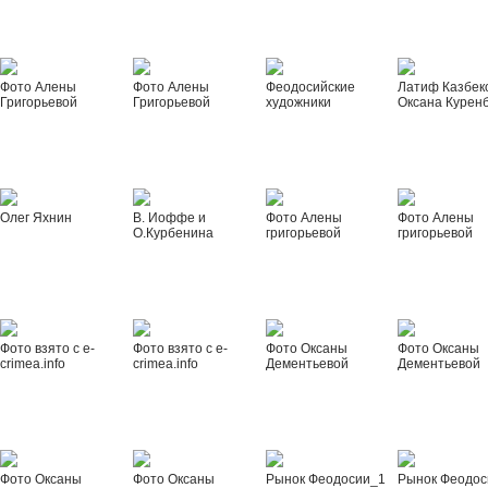
Фото Алены
Фото Алены
Феодосийские
Латиф Казбек
Григорьевой
Григорьевой
художники
Оксана Курен
Олег Яхнин
В. Иоффе и
Фото Алены
Фото Алены
О.Курбенина
григорьевой
григорьевой
Фото взято с e-
Фото взято с e-
Фото Оксаны
Фото Оксаны
crimea.info
crimea.info
Дементьевой
Дементьевой
Фото Оксаны
Фото Оксаны
Рынок Феодосии_1
Рынок Феодос