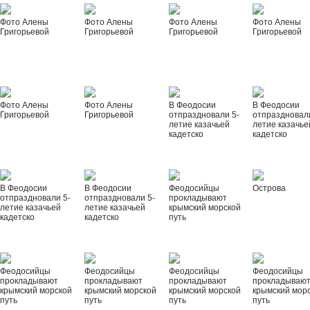
Фото Алены
Фото Алены
Фото Алены
Фото Алены
Григорьевой
Григорьевой
Григорьевой
Григорьевой
Фото Алены
Фото Алены
В Феодосии
В Феодосии
Григорьевой
Григорьевой
отпраздновали 5-
отпраздновал
летие казачьей
летие казачье
кадетско
кадетско
В Феодосии
В Феодосии
Феодосийцы
Острова
отпраздновали 5-
отпраздновали 5-
прокладывают
летие казачьей
летие казачьей
крымский морской
кадетско
кадетско
путь
Феодосийцы
Феодосийцы
Феодосийцы
Феодосийцы
прокладывают
прокладывают
прокладывают
прокладываю
крымский морской
крымский морской
крымский морской
крымский мор
путь
путь
путь
путь