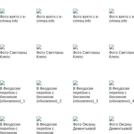
Фото взято с e-
Фото взято с e-
Фото взято с e-
Фото взято с e
crimea.info
crimea.info
crimea.info
crimea.info
Фото Светланы
Фото Светланы
Фото Светланы
Фото Светла
Клепс
Клепс
Клепс
Клепс
В Феодосии
В Феодосии
В Феодосии
В Феодосии
перебои с
перебои с
перебои с
перебои с
бензином
бензином
бензином
бензином
(обновлено)_1
(обновлено)_2
(обновлено)_3
(обновлено)_
В Феодосии
В Феодосии
Фото Оксаны
Фото Оксаны
перебои с
перебои с
Дементьевой
Дементьевой
бензином
бензином