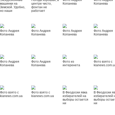
Экскурсионные
Погода хорошая, в
Фото Андрея
Фото Андрея
машинки на
центре чисто,
Копанева
Копанева
Земской. Удобно,
фонтан не
но наши
работает
Фото Андрея
Фото Андрея
Фото Андрея
Фото Андрея
Копанева
Копанева
Копанева
Копанева
Фото Андрея
Фото Андрея
Фото из
Фото взято с
Копанева
Копанева
интеренета
kianews.com.u
Фото взято с
Фото взято с
В Феодосии явка
В Феодосии я
kianews.com.ua
kianews.com.ua
избирателей на
избирателей 
выборы остается
выборы остае
ни
ни