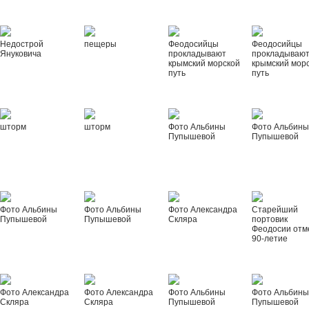
Недострой
пещеры
Феодосийцы
Феодосийцы
Януковича
прокладывают
прокладываю
крымский морской
крымский мор
путь
путь
шторм
шторм
Фото Альбины
Фото Альбин
Пупышевой
Пупышевой
Фото Альбины
Фото Альбины
Фото Александра
Старейший
Пупышевой
Пупышевой
Скляра
портовик
Феодосии отм
90-летие
Фото Александра
Фото Александра
Фото Альбины
Фото Альбин
Скляра
Скляра
Пупышевой
Пупышевой