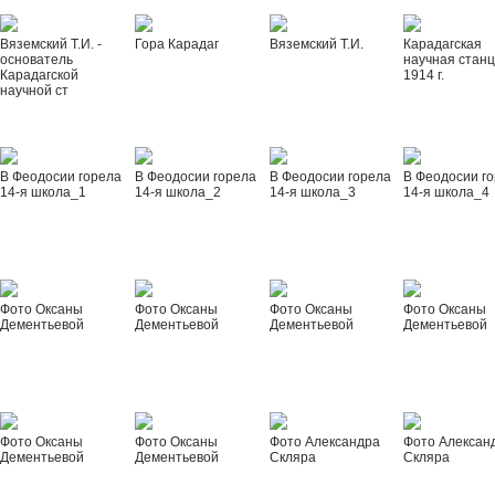
Вяземский Т.И. -
Гора Карадаг
Вяземский Т.И.
Карадагская
основатель
научная стан
Карадагской
1914 г.
научной ст
В Феодосии горела
В Феодосии горела
В Феодосии горела
В Феодосии г
14-я школа_1
14-я школа_2
14-я школа_3
14-я школа_4
Фото Оксаны
Фото Оксаны
Фото Оксаны
Фото Оксаны
Дементьевой
Дементьевой
Дементьевой
Дементьевой
Фото Оксаны
Фото Оксаны
Фото Александра
Фото Алексан
Дементьевой
Дементьевой
Скляра
Скляра