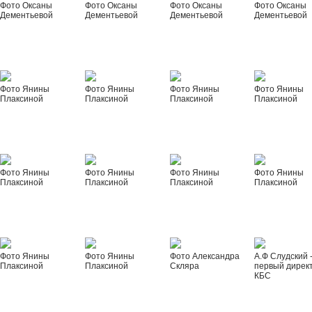
Фото Оксаны
Фото Оксаны
Фото Оксаны
Фото Оксаны
Дементьевой
Дементьевой
Дементьевой
Дементьевой
Фото Янины
Фото Янины
Фото Янины
Фото Янины
Плаксиной
Плаксиной
Плаксиной
Плаксиной
Фото Янины
Фото Янины
Фото Янины
Фото Янины
Плаксиной
Плаксиной
Плаксиной
Плаксиной
Фото Янины
Фото Янины
Фото Александра
А.Ф Слудский 
Плаксиной
Плаксиной
Скляра
первый дирек
КБС