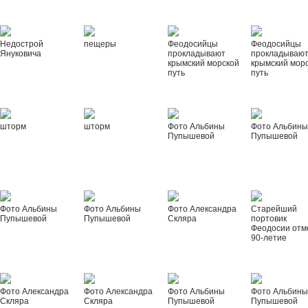
Недострой
пещеры
Феодосийцы
Феодосийцы
Януковича
прокладывают
прокладываю
крымский морской
крымский мор
путь
путь
шторм
шторм
Фото Альбины
Фото Альбин
Пупышевой
Пупышевой
Фото Альбины
Фото Альбины
Фото Александра
Старейший
Пупышевой
Пупышевой
Скляра
портовик
Феодосии отм
90-летие
Фото Александра
Фото Александра
Фото Альбины
Фото Альбин
Скляра
Скляра
Пупышевой
Пупышевой