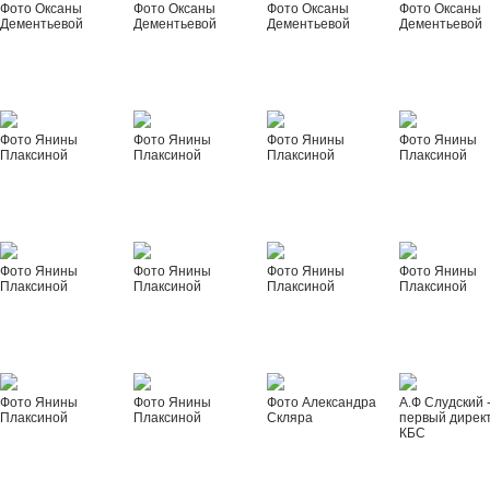
Фото Оксаны
Фото Оксаны
Фото Оксаны
Фото Оксаны
Дементьевой
Дементьевой
Дементьевой
Дементьевой
Фото Янины
Фото Янины
Фото Янины
Фото Янины
Плаксиной
Плаксиной
Плаксиной
Плаксиной
Фото Янины
Фото Янины
Фото Янины
Фото Янины
Плаксиной
Плаксиной
Плаксиной
Плаксиной
Фото Янины
Фото Янины
Фото Александра
А.Ф Слудский 
Плаксиной
Плаксиной
Скляра
первый дирек
КБС