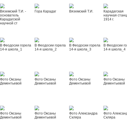
Вяземский Т.И. -
Гора Карадаг
Вяземский Т.И.
Карадагская
основатель
научная стан
Карадагской
1914 г.
научной ст
В Феодосии горела
В Феодосии горела
В Феодосии горела
В Феодосии г
14-я школа_1
14-я школа_2
14-я школа_3
14-я школа_4
Фото Оксаны
Фото Оксаны
Фото Оксаны
Фото Оксаны
Дементьевой
Дементьевой
Дементьевой
Дементьевой
Фото Оксаны
Фото Оксаны
Фото Александра
Фото Алексан
Дементьевой
Дементьевой
Скляра
Скляра