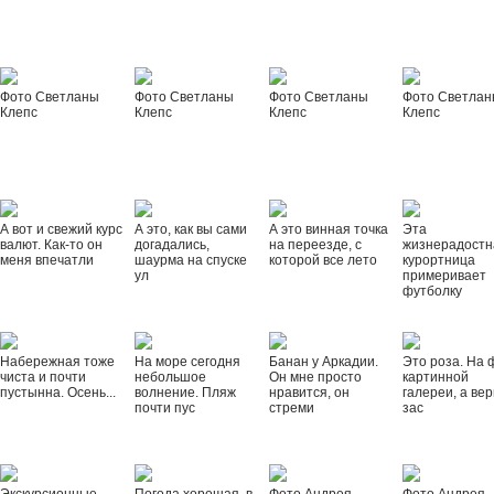
Фото Светланы
Фото Светланы
Фото Светланы
Фото Светла
Клепс
Клепс
Клепс
Клепс
А вот и свежий курс
А это, как вы сами
А это винная точка
Эта
валют. Как-то он
догадались,
на переезде, с
жизнерадостн
меня впечатли
шаурма на спуске
которой все лето
курортница
ул
примеривает
футболку
Набережная тоже
На море сегодня
Банан у Аркадии.
Это роза. На 
чиста и почти
небольшое
Он мне просто
картинной
пустынна. Осень...
волнение. Пляж
нравится, он
галереи, а вер
почти пус
стреми
зас