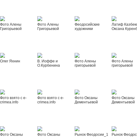
Фото Алены
Фото Алены
Феодосийские
Латиф Казбек
Григорьевой
Григорьевой
художники
Оксана Курен
Олег Яхнин
В. Иоффе и
Фото Алены
Фото Алены
О.Курбенина
григорьевой
григорьевой
Фото взято с e-
Фото взято с e-
Фото Оксаны
Фото Оксаны
crimea.info
crimea.info
Дементьевой
Дементьевой
Фото Оксаны
Фото Оксаны
Рынок Феодосии_1
Рынок Феодос