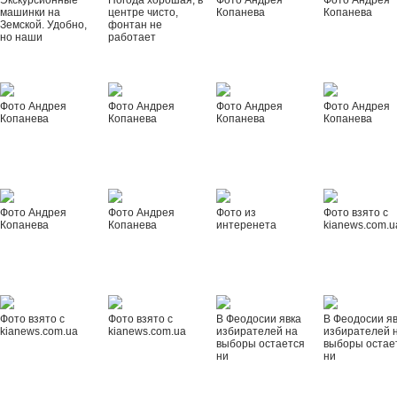
Экскурсионные
Погода хорошая, в
Фото Андрея
Фото Андрея
машинки на
центре чисто,
Копанева
Копанева
Земской. Удобно,
фонтан не
но наши
работает
Фото Андрея
Фото Андрея
Фото Андрея
Фото Андрея
Копанева
Копанева
Копанева
Копанева
Фото Андрея
Фото Андрея
Фото из
Фото взято с
Копанева
Копанева
интеренета
kianews.com.u
Фото взято с
Фото взято с
В Феодосии явка
В Феодосии я
kianews.com.ua
kianews.com.ua
избирателей на
избирателей 
выборы остается
выборы остае
ни
ни