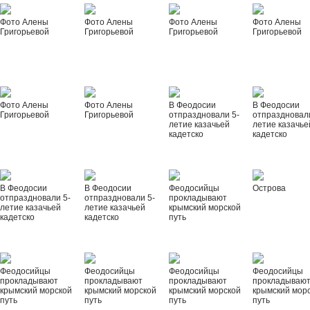
Фото Алены
Фото Алены
Фото Алены
Фото Алены
Григорьевой
Григорьевой
Григорьевой
Григорьевой
Фото Алены
Фото Алены
В Феодосии
В Феодосии
Григорьевой
Григорьевой
отпраздновали 5-
отпраздновал
летие казачьей
летие казачье
кадетско
кадетско
В Феодосии
В Феодосии
Феодосийцы
Острова
отпраздновали 5-
отпраздновали 5-
прокладывают
летие казачьей
летие казачьей
крымский морской
кадетско
кадетско
путь
Феодосийцы
Феодосийцы
Феодосийцы
Феодосийцы
прокладывают
прокладывают
прокладывают
прокладываю
крымский морской
крымский морской
крымский морской
крымский мор
путь
путь
путь
путь