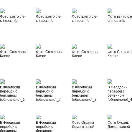
Фото взято с e-
Фото взято с e-
Фото взято с e-
Фото взято с e
crimea.info
crimea.info
crimea.info
crimea.info
Фото Светланы
Фото Светланы
Фото Светланы
Фото Светла
Клепс
Клепс
Клепс
Клепс
В Феодосии
В Феодосии
В Феодосии
В Феодосии
перебои с
перебои с
перебои с
перебои с
бензином
бензином
бензином
бензином
(обновлено)_1
(обновлено)_2
(обновлено)_3
(обновлено)_
В Феодосии
В Феодосии
Фото Оксаны
Фото Оксаны
перебои с
перебои с
Дементьевой
Дементьевой
бензином
бензином