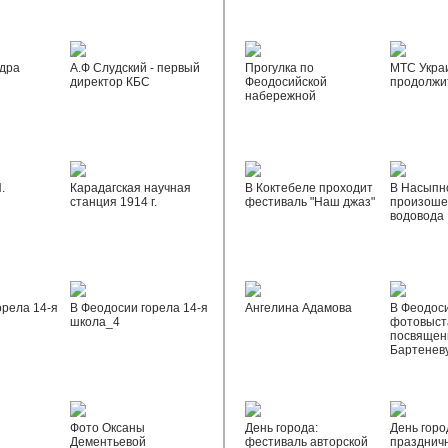
дра
А.Ф Слудский - первый
Прогулка по
МТС Укра
директор КБС
Феодосийской
продолжи
набережной
.
Карадагская научная
В Коктебеле проходит
В Насыпн
станция 1914 г.
фестиваль "Наш джаз"
произоше
водовода
орела 14-я
В Феодосии горела 14-я
Ангелина Адамова
В Феодос
школа_4
фотовыста
посвящен
Бартенев
Фото Оксаны
День города:
День горо
Дементьевой
фестиваль авторской
празднич