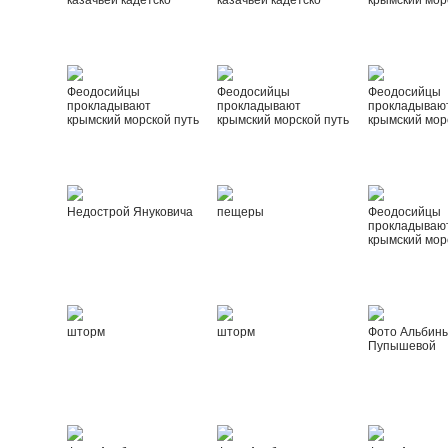
казачьей кадетско
казачьей кадетско
крымский мор
Феодосийцы
Феодосийцы
Феодосийцы
прокладывают
прокладывают
прокладываю
крымский морской путь
крымский морской путь
крымский мор
Недострой Януковича
пещеры
Феодосийцы
прокладываю
крымский мор
шторм
шторм
Фото Альбин
Пупышевой