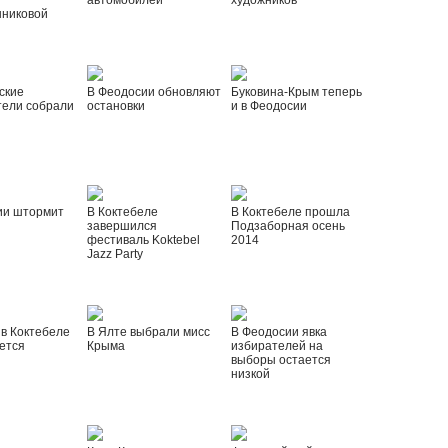
автомобилей
художников
шниковой
ские
В Феодосии обновляют
Буковина-Крым теперь
тели собрали
остановки
и в Феодосии
ии штормит
В Коктебеле
В Коктебеле прошла
завершился
Подзаборная осень
фестиваль Koktebel
2014
Jazz Party
 в Коктебеле
В Ялте выбрали мисс
В Феодосии явка
ется
Крыма
избирателей на
выборы остается
низкой