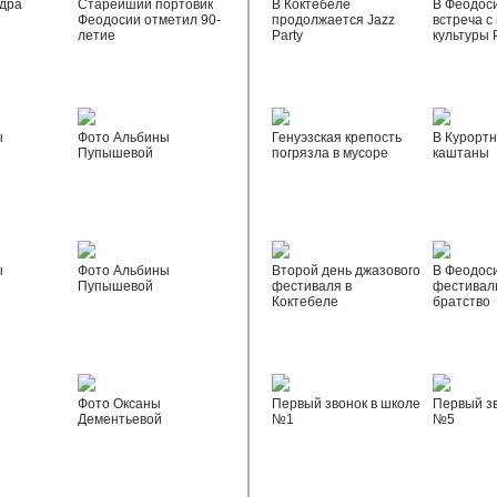
дра
Старейший портовик
В Коктебеле
В Феодос
Феодосии отметил 90-
продолжается Jazz
встреча с
летие
Party
культуры 
ы
Фото Альбины
Генуэзская крепость
В Курортн
Пупышевой
погрязла в мусоре
каштаны
ы
Фото Альбины
Второй день джазового
В Феодос
Пупышевой
фестиваля в
фестивал
Коктебеле
братство
Фото Оксаны
Первый звонок в школе
Первый зв
Дементьевой
№1
№5