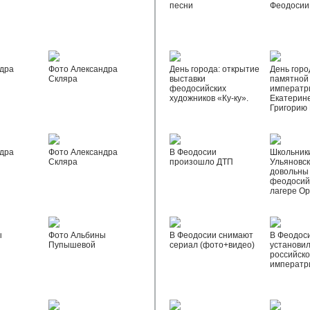
песни
Феодосии
дра
Фото Александра
День города: открытие
День горо
Скляра
выставки
памятной
феодосийских
императр
художников «Ку-ку».
Екатерине
Григорию
дра
Фото Александра
В Феодосии
Школьник
Скляра
произошло ДТП
Ульяновск
довольны
феодосий
лагере О
ы
Фото Альбины
В Феодосии снимают
В Феодос
Пупышевой
сериал (фото+видео)
установил
российск
императр