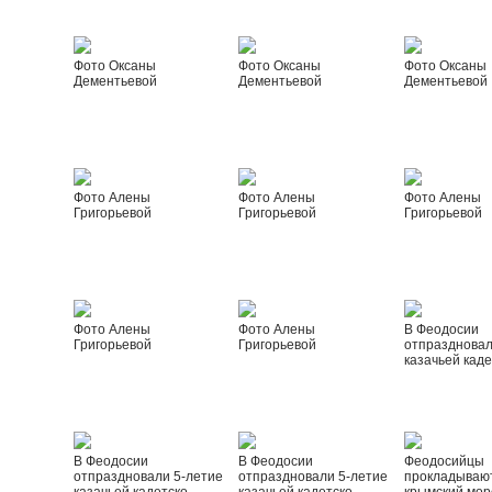
Фото Оксаны
Фото Оксаны
Фото Оксаны
Дементьевой
Дементьевой
Дементьевой
Фото Алены
Фото Алены
Фото Алены
Григорьевой
Григорьевой
Григорьевой
Фото Алены
Фото Алены
В Феодосии
Григорьевой
Григорьевой
отпраздновал
казачьей каде
В Феодосии
В Феодосии
Феодосийцы
отпраздновали 5-летие
отпраздновали 5-летие
прокладываю