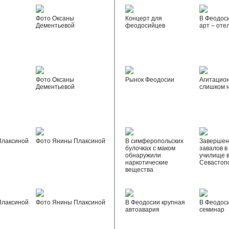
Фото Оксаны
Концерт для
В Феодос
Дементьевой
феодосийцев
арт – оте
Фото Оксаны
Рынок Феодосии
Агитацио
Дементьевой
слишком 
Плаксиной
Фото Янины Плаксиной
В симферопольских
Завершен
булочках с маком
завалов в
обнаружили
училище 
наркотические
Севастоп
вещества
Плаксиной
Фото Янины Плаксиной
В Феодосии крупная
В Феодос
автоавария
семинар