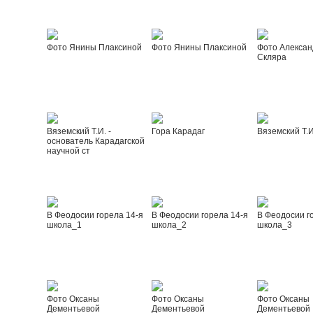
Фото Янины Плаксиной
Фото Янины Плаксиной
Фото Алексан
Скляра
Вяземский Т.И. -
Гора Карадаг
Вяземский Т.И
основатель Карадагской
научной ст
В Феодосии горела 14-я
В Феодосии горела 14-я
В Феодосии г
школа_1
школа_2
школа_3
Фото Оксаны
Фото Оксаны
Фото Оксаны
Дементьевой
Дементьевой
Дементьевой