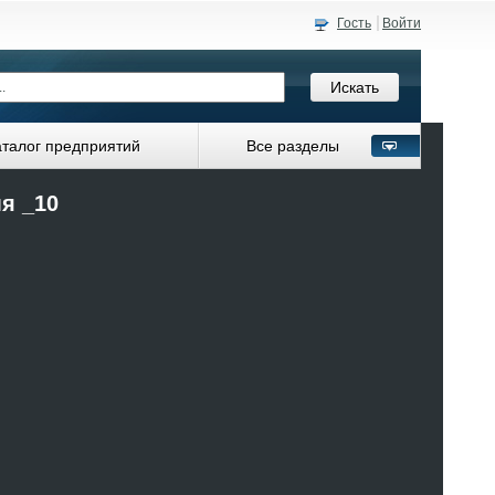
Гость
Войти
аталог предприятий
Все разделы
я _10