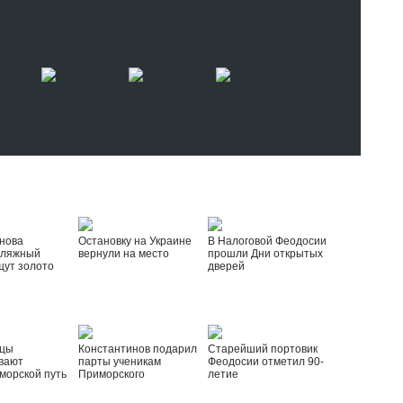
нова
Остановку на Украине
В Налоговой Феодосии
пляжный
вернули на место
прошли Дни открытых
щут золото
дверей
йцы
Константинов подарил
Старейший портовик
вают
парты ученикам
Феодосии отметил 90-
морской путь
Приморского
летие