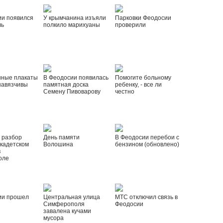
ии появился
У крымчанина изъяли
Парковки Феодосии
ль
полкило марихуаны
проверили
нные плакаты
В Феодосии появилась
Помогите больному
навязчивы
памятная доска
ребенку, - все ли
Семену Пивоварову
честно
 разбор
День памяти
В Феодосии перебои с
 кадетском
Волошина
бензином (обновлено)
в
оле
ии прошел
Центральная улица
МТС отключил связь в
Симферополя
Феодосии
завалена кучами
мусора