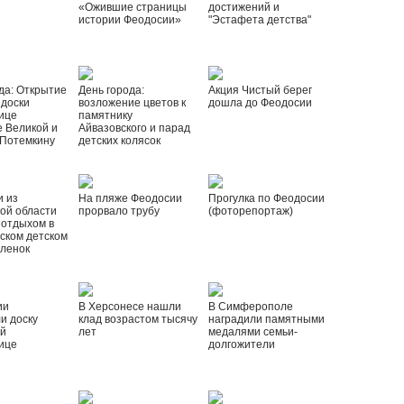
«Ожившие страницы
достижений и
истории Феодосии»
"Эстафета детства"
да: Открытие
День города:
Акция Чистый берег
 доски
возложение цветов к
дошла до Феодосии
ице
памятнику
 Великой и
Айвазовского и парад
 Потемкину
детских колясок
и из
На пляже Феодосии
Прогулка по Феодосии
ой области
прорвало трубу
(фоторепортаж)
 отдыхом в
ском детском
рленок
ии
В Херсонесе нашли
В Симферополе
и доску
клад возрастом тысячу
наградили памятными
ой
лет
медалями семьи-
ице
долгожители