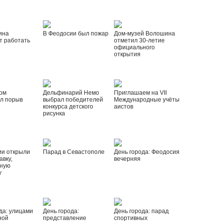
ина
В Феодосии был пожар
Дом-музей Волошина
т работать
отметил 30-летие
официального
открытия
ом
Дельфинарий Немо
Приглашаем на VII
л порыв
выбрал победителей
Международные учёты
конкурса детского
аистов
рисунка
ии открыли
Парад в Севастополе
День города: Феодосия
вку,
вечерняя
ную
у
да: улицами
День города:
День города: парад
ной
представление
спортивных