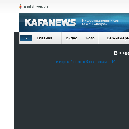
English version
Информационный сайт
газеты «Кафа»
Главная
Видео
Фото
Веб-камер
В Фе