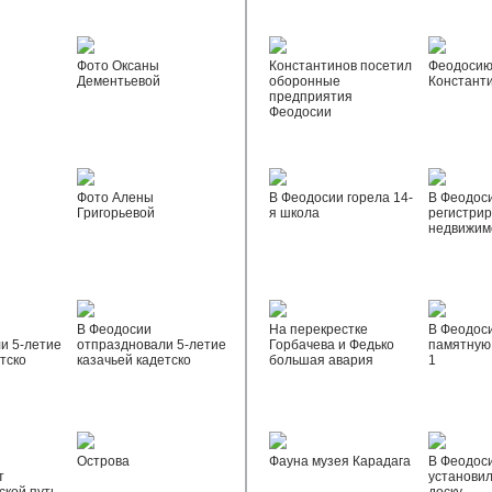
Фото Оксаны
Константинов посетил
Феодосию
Дементьевой
оборонные
Констант
предприятия
Феодосии
Фото Алены
В Феодосии горела 14-
В Феодос
Григорьевой
я школа
регистрир
недвижим
В Феодосии
На перекрестке
В Феодос
и 5-летие
отпраздновали 5-летие
Горбачева и Федько
памятную 
тско
казачьей кадетско
большая авария
1
Острова
Фауна музея Карадага
В Феодос
т
установи