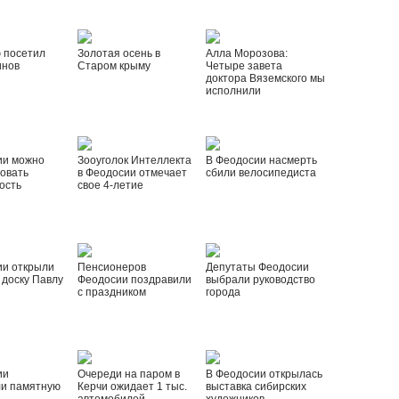
 посетил
Золотая осень в
Алла Морозова:
инов
Старом крыму
Четыре завета
доктора Вяземского мы
исполнили
ии можно
Зооуголок Интеллекта
В Феодосии насмерть
овать
в Феодосии отмечает
сбили велосипедиста
ость
свое 4-летие
ии открыли
Пенсионеров
Депутаты Феодосии
доску Павлу
Феодосии поздравили
выбрали руководство
с праздником
города
ии
Очереди на паром в
В Феодосии открылась
ли памятную
Керчи ожидает 1 тыс.
выставка сибирских