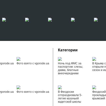
Категории
vgorode.ua
Фото взято с vgorode.ua
Ночь под ФМС за
В Крыму с
паспортом: слезы,
открыли 
давка, блатные
сезон и и
внеочередники
vgorode.ua
Фото взято с vgorode.ua
В Феодосии
Феодоси
отпраздновали 5-
проклады
летие казачьей
крымский 
кадетской школы