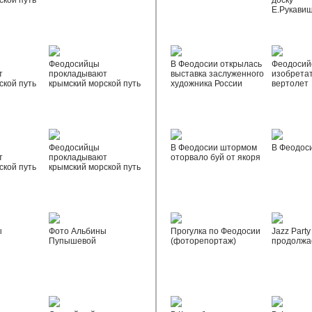
ской путь
доску
Е.Рукави
Феодосийцы
В Феодосии открылась
Феодосий
т
прокладывают
выставка заслуженного
изобрета
ской путь
крымский морской путь
художника России
вертолет
Феодосийцы
В Феодосии штормом
В Феодос
т
прокладывают
оторвало буй от якоря
ской путь
крымский морской путь
ы
Фото Альбины
Прогулка по Феодосии
Jazz Party
Пупышевой
(фоторепортаж)
продолжа