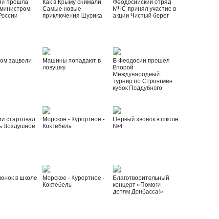
ии прошла
Как в Крыму снимали
Феодосийский отряд
 министром
Самые новые
МЧС принял участие в
России
приключения Шурика
акции Чистый берег
ом зацвели
Машины попадают в
В Феодосии прошел
ловушку
Второй
Международный
турнир по Стронгмен
кубок Поддубного
ии стартовал
Морское - Курортное -
Первый звонок в школе
ь Воздушное
Коктебель
№4
онок в школе
Морское - Курортное -
Благотворительный
Коктебель
концерт «Помоги
детям Донбасса!»