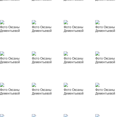
Фото Оксаны
Фото Оксаны
Фото Оксаны
Фото Оксаны
Дементьевой
Дементьевой
Дементьевой
Дементьевой
Фото Оксаны
Фото Оксаны
Фото Оксаны
Фото Оксаны
Дементьевой
Дементьевой
Дементьевой
Дементьевой
Фото Оксаны
Фото Оксаны
Фото Оксаны
Фото Оксаны
Дементьевой
Дементьевой
Дементьевой
Дементьевой