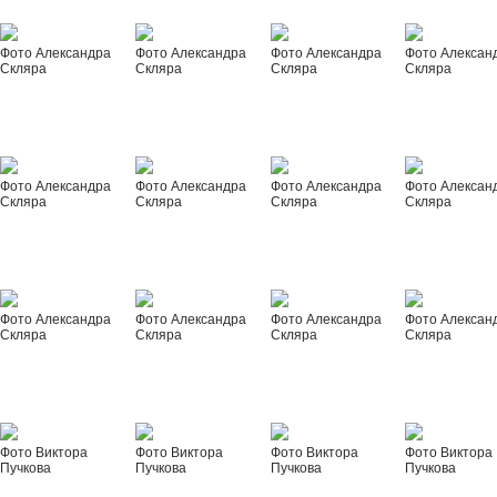
Фото Александра
Фото Александра
Фото Александра
Фото Алексан
Скляра
Скляра
Скляра
Скляра
Фото Александра
Фото Александра
Фото Александра
Фото Алексан
Скляра
Скляра
Скляра
Скляра
Фото Александра
Фото Александра
Фото Александра
Фото Алексан
Скляра
Скляра
Скляра
Скляра
Фото Виктора
Фото Виктора
Фото Виктора
Фото Виктора
Пучкова
Пучкова
Пучкова
Пучкова