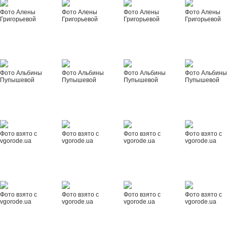
Фото Алены
Фото Алены
Фото Алены
Фото Алены
Григорьевой
Григорьевой
Григорьевой
Григорьевой
Фото Альбины
Фото Альбины
Фото Альбины
Фото Альбин
Пупышевой
Пупышевой
Пупышевой
Пупышевой
Фото взято с
Фото взято с
Фото взято с
Фото взято с
vgorode.ua
vgorode.ua
vgorode.ua
vgorode.ua
Фото взято с
Фото взято с
Фото взято с
Фото взято с
vgorode.ua
vgorode.ua
vgorode.ua
vgorode.ua