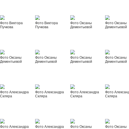
Фото Виктора
Фото Виктора
Фото Оксаны
Фото Оксаны
Пучкова
Пучкова
Дементьевой
Дементьевой
Фото Оксаны
Фото Оксаны
Фото Оксаны
Фото Оксаны
Дементьевой
Дементьевой
Дементьевой
Дементьевой
Фото Александра
Фото Александра
Фото Александра
Фото Алексан
Скляра
Скляра
Скляра
Скляра
Фото Александра
Фото Александра
Фото Оксаны
Фото Оксаны