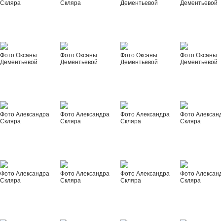
Скляра
Скляра
Дементьевой
Дементьевой
Фото Оксаны
Фото Оксаны
Фото Оксаны
Фото Оксаны
Дементьевой
Дементьевой
Дементьевой
Дементьевой
Фото Александра
Фото Александра
Фото Александра
Фото Алексан
Скляра
Скляра
Скляра
Скляра
Фото Александра
Фото Александра
Фото Александра
Фото Алексан
Скляра
Скляра
Скляра
Скляра