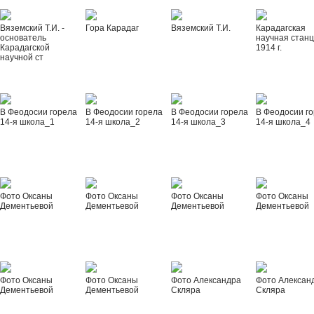
Вяземский Т.И. -
Гора Карадаг
Вяземский Т.И.
Карадагская
основатель
научная стан
Карадагской
1914 г.
научной ст
В Феодосии горела
В Феодосии горела
В Феодосии горела
В Феодосии г
14-я школа_1
14-я школа_2
14-я школа_3
14-я школа_4
Фото Оксаны
Фото Оксаны
Фото Оксаны
Фото Оксаны
Дементьевой
Дементьевой
Дементьевой
Дементьевой
Фото Оксаны
Фото Оксаны
Фото Александра
Фото Алексан
Дементьевой
Дементьевой
Скляра
Скляра