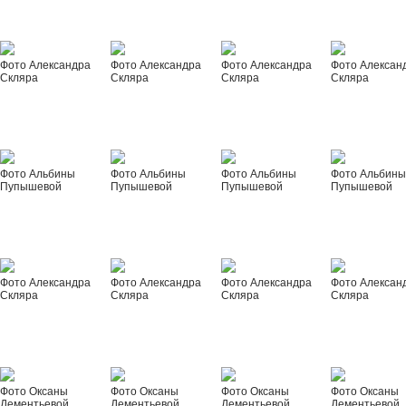
Фото Александра
Фото Александра
Фото Александра
Фото Алексан
Скляра
Скляра
Скляра
Скляра
Фото Альбины
Фото Альбины
Фото Альбины
Фото Альбин
Пупышевой
Пупышевой
Пупышевой
Пупышевой
Фото Александра
Фото Александра
Фото Александра
Фото Алексан
Скляра
Скляра
Скляра
Скляра
Фото Оксаны
Фото Оксаны
Фото Оксаны
Фото Оксаны
Дементьевой
Дементьевой
Дементьевой
Дементьевой