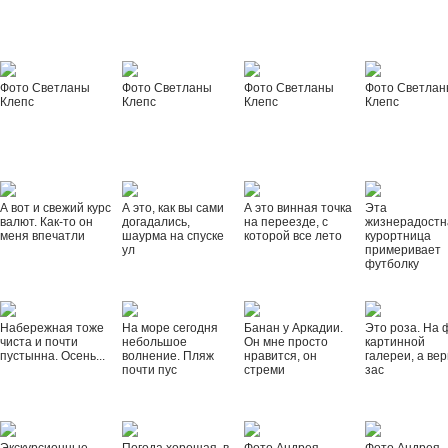
Фото Светланы
Фото Светланы
Фото Светланы
Фото Светла
Клепс
Клепс
Клепс
Клепс
А вот и свежий курс
А это, как вы сами
А это винная точка
Эта
валют. Как-то он
догадались,
на переезде, с
жизнерадостн
меня впечатли
шаурма на спуске
которой все лето
курортница
ул
примеривает
футболку
Набережная тоже
На море сегодня
Банан у Аркадии.
Это роза. На 
чиста и почти
небольшое
Он мне просто
картинной
пустынна. Осень...
волнение. Пляж
нравится, он
галереи, а вер
почти пус
стреми
зас