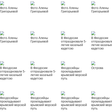
Фото Алены
Фото Алены
Фото Алены
Фото Алены
Григорьевой
Григорьевой
Григорьевой
Григорьевой
Фото Алены
Фото Алены
В Феодосии
В Феодосии
Григорьевой
Григорьевой
отпраздновали 5-
отпраздновал
летие казачьей
летие казачье
кадетско
кадетско
В Феодосии
В Феодосии
Феодосийцы
Острова
отпраздновали 5-
отпраздновали 5-
прокладывают
летие казачьей
летие казачьей
крымский морской
кадетско
кадетско
путь
Феодосийцы
Феодосийцы
Феодосийцы
Феодосийцы
прокладывают
прокладывают
прокладывают
прокладываю
крымский морской
крымский морской
крымский морской
крымский мор
путь
путь
путь
путь