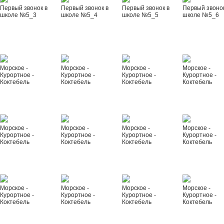
Первый звонок в
Первый звонок в
Первый звонок в
Первый звонок
школе №5_3
школе №5_4
школе №5_5
школе №5_6
Морское -
Морское -
Морское -
Морское -
Курортное -
Курортное -
Курортное -
Курортное -
Коктебель
Коктебель
Коктебель
Коктебель
Морское -
Морское -
Морское -
Морское -
Курортное -
Курортное -
Курортное -
Курортное -
Коктебель
Коктебель
Коктебель
Коктебель
Морское -
Морское -
Морское -
Морское -
Курортное -
Курортное -
Курортное -
Курортное -
Коктебель
Коктебель
Коктебель
Коктебель