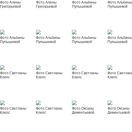
Фото Алены
Фото Алены
Фото Альбины
Фото Альбин
Григорьевой
Григорьевой
Пупышевой
Пупышевой
Фото Альбины
Фото Альбины
Фото Альбины
Фото Альбин
Пупышевой
Пупышевой
Пупышевой
Пупышевой
Фото Светланы
Фото Светланы
Фото Светланы
Фото Светла
Клепс
Клепс
Клепс
Клепс
Фото Светланы
Фото Светланы
Фото Оксаны
Фото Оксаны
Клепс
Клепс
Дементьевой
Дементьевой