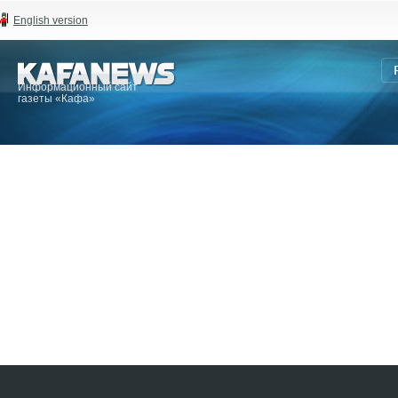
English version
Информационный сайт
газеты «Кафа»