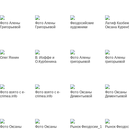
Фото Алены
Фото Алены
Феодосийские
Латиф Казбек
Григорьевой
Григорьевой
художники
Оксана Курен
Олег Яхнин
В. Иоффе и
Фото Алены
Фото Алены
О.Курбенина
григорьевой
григорьевой
Фото взято с e-
Фото взято с e-
Фото Оксаны
Фото Оксаны
crimea.info
crimea.info
Дементьевой
Дементьевой
Фото Оксаны
Фото Оксаны
Рынок Феодосии_1
Рынок Феодос