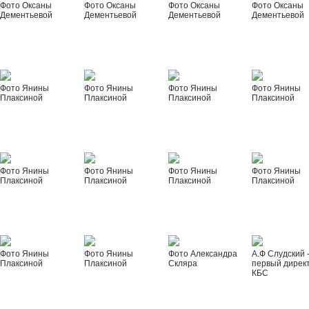
Фото Оксаны
Фото Оксаны
Фото Оксаны
Фото Оксаны
Дементьевой
Дементьевой
Дементьевой
Дементьевой
Фото Янины
Фото Янины
Фото Янины
Фото Янины
Плаксиной
Плаксиной
Плаксиной
Плаксиной
Фото Янины
Фото Янины
Фото Янины
Фото Янины
Плаксиной
Плаксиной
Плаксиной
Плаксиной
Фото Янины
Фото Янины
Фото Александра
А.Ф Слудский 
Плаксиной
Плаксиной
Скляра
первый дирек
КБС