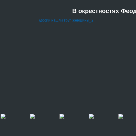
В окрестностях Фео