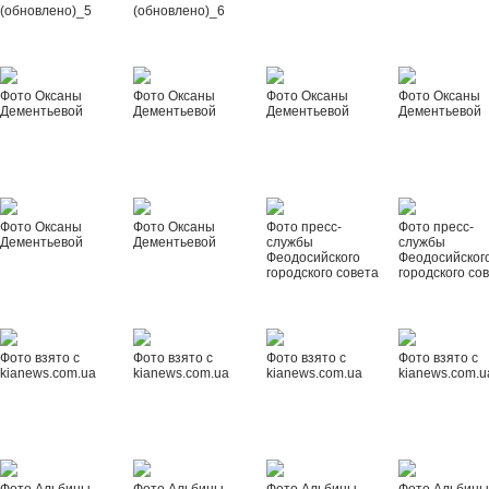
(обновлено)_5
(обновлено)_6
Фото Оксаны
Фото Оксаны
Фото Оксаны
Фото Оксаны
Дементьевой
Дементьевой
Дементьевой
Дементьевой
Фото Оксаны
Фото Оксаны
Фото пресс-
Фото пресс-
Дементьевой
Дементьевой
службы
службы
Феодосийского
Феодосийског
городского совета
городского со
Фото взято с
Фото взято с
Фото взято с
Фото взято с
kianews.com.ua
kianews.com.ua
kianews.com.ua
kianews.com.u