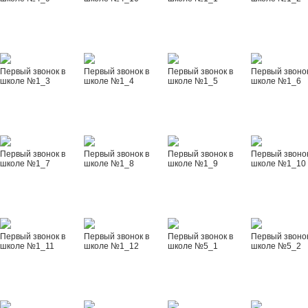
Первый звонок в
Первый звонок в
Первый звонок в
Первый звонок
школе №1_3
школе №1_4
школе №1_5
школе №1_6
Первый звонок в
Первый звонок в
Первый звонок в
Первый звонок
школе №1_7
школе №1_8
школе №1_9
школе №1_10
Первый звонок в
Первый звонок в
Первый звонок в
Первый звонок
школе №1_11
школе №1_12
школе №5_1
школе №5_2