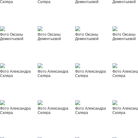
Скляра
Скляра
Дементьевой
Дементьевой
Фото Оксаны
Фото Оксаны
Фото Оксаны
Фото Оксаны
Дементьевой
Дементьевой
Дементьевой
Дементьевой
Фото Александра
Фото Александра
Фото Александра
Фото Алексан
Скляра
Скляра
Скляра
Скляра
Фото Александра
Фото Александра
Фото Александра
Фото Алексан
Скляра
Скляра
Скляра
Скляра