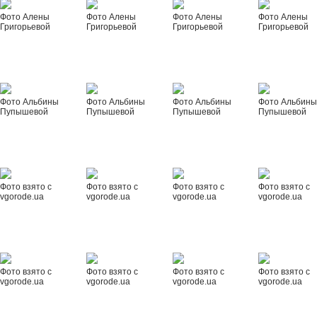
Фото Алены
Фото Алены
Фото Алены
Фото Алены
Григорьевой
Григорьевой
Григорьевой
Григорьевой
Фото Альбины
Фото Альбины
Фото Альбины
Фото Альбин
Пупышевой
Пупышевой
Пупышевой
Пупышевой
Фото взято с
Фото взято с
Фото взято с
Фото взято с
vgorode.ua
vgorode.ua
vgorode.ua
vgorode.ua
Фото взято с
Фото взято с
Фото взято с
Фото взято с
vgorode.ua
vgorode.ua
vgorode.ua
vgorode.ua