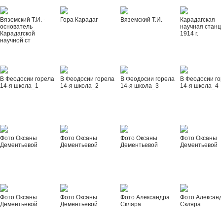
Вяземский Т.И. -
Гора Карадаг
Вяземский Т.И.
Карадагская
основатель
научная стан
Карадагской
1914 г.
научной ст
В Феодосии горела
В Феодосии горела
В Феодосии горела
В Феодосии г
14-я школа_1
14-я школа_2
14-я школа_3
14-я школа_4
Фото Оксаны
Фото Оксаны
Фото Оксаны
Фото Оксаны
Дементьевой
Дементьевой
Дементьевой
Дементьевой
Фото Оксаны
Фото Оксаны
Фото Александра
Фото Алексан
Дементьевой
Дементьевой
Скляра
Скляра