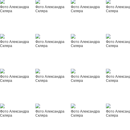
Фото Александра
Фото Александра
Фото Александра
Фото Алексан
Скляра
Скляра
Скляра
Скляра
Фото Александра
Фото Александра
Фото Александра
Фото Алексан
Скляра
Скляра
Скляра
Скляра
Фото Александра
Фото Александра
Фото Александра
Фото Алексан
Скляра
Скляра
Скляра
Скляра
Фото Александра
Фото Александра
Фото Александра
Фото Алексан
Скляра
Скляра
Скляра
Скляра