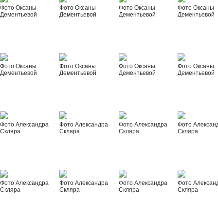
Фото Оксаны
Фото Оксаны
Фото Оксаны
Фото Оксаны
Дементьевой
Дементьевой
Дементьевой
Дементьевой
Фото Оксаны
Фото Оксаны
Фото Оксаны
Фото Оксаны
Дементьевой
Дементьевой
Дементьевой
Дементьевой
Фото Александра
Фото Александра
Фото Александра
Фото Алексан
Скляра
Скляра
Скляра
Скляра
Фото Александра
Фото Александра
Фото Александра
Фото Алексан
Скляра
Скляра
Скляра
Скляра