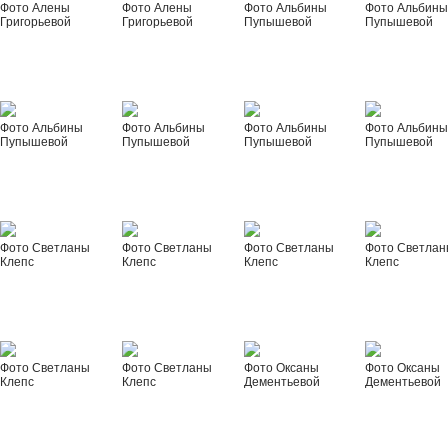
Фото Алены
Фото Алены
Фото Альбины
Фото Альбин
Григорьевой
Григорьевой
Пупышевой
Пупышевой
Фото Альбины
Фото Альбины
Фото Альбины
Фото Альбин
Пупышевой
Пупышевой
Пупышевой
Пупышевой
Фото Светланы
Фото Светланы
Фото Светланы
Фото Светла
Клепс
Клепс
Клепс
Клепс
Фото Светланы
Фото Светланы
Фото Оксаны
Фото Оксаны
Клепс
Клепс
Дементьевой
Дементьевой