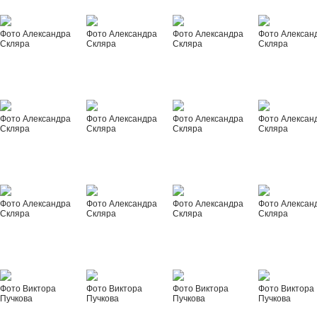
Фото Александра
Фото Александра
Фото Александра
Фото Алексан
Скляра
Скляра
Скляра
Скляра
Фото Александра
Фото Александра
Фото Александра
Фото Алексан
Скляра
Скляра
Скляра
Скляра
Фото Александра
Фото Александра
Фото Александра
Фото Алексан
Скляра
Скляра
Скляра
Скляра
Фото Виктора
Фото Виктора
Фото Виктора
Фото Виктора
Пучкова
Пучкова
Пучкова
Пучкова