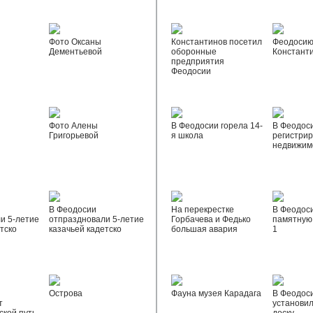
Фото Оксаны
Константинов посетил
Феодосию
Дементьевой
оборонные
Констант
предприятия
Феодосии
Фото Алены
В Феодосии горела 14-
В Феодос
Григорьевой
я школа
регистрир
недвижим
В Феодосии
На перекрестке
В Феодос
и 5-летие
отпраздновали 5-летие
Горбачева и Федько
памятную 
тско
казачьей кадетско
большая авария
1
Острова
Фауна музея Карадага
В Феодос
т
установи