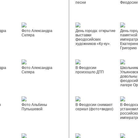
песни
Феодосии
дра
Фото Александра
День города: открытие
День горо
Скляра
выставки
памятной
феодосийских
императр
художников «Ку-ку».
Екатерине
Григорию
дра
Фото Александра
В Феодосии
Школьник
Скляра
произошло ДТП
Ульяновск
довольны
феодосий
лагере О
ы
Фото Альбины
В Феодосии снимают
В Феодос
Пупышевой
сериал (фото+видео)
установил
российск
императр