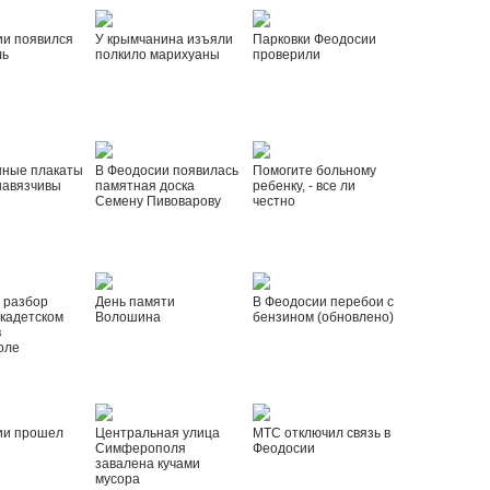
ии появился
У крымчанина изъяли
Парковки Феодосии
ль
полкило марихуаны
проверили
нные плакаты
В Феодосии появилась
Помогите больному
навязчивы
памятная доска
ребенку, - все ли
Семену Пивоварову
честно
 разбор
День памяти
В Феодосии перебои с
 кадетском
Волошина
бензином (обновлено)
в
оле
ии прошел
Центральная улица
МТС отключил связь в
Симферополя
Феодосии
завалена кучами
мусора