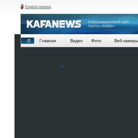
English version
Информационный сайт
газеты «Кафа»
Главная
Видео
Фото
Веб-камер