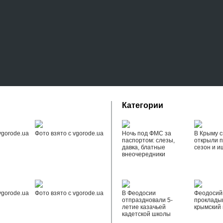
Категории
vgorode.ua
Фото взято с vgorode.ua
Ночь под ФМС за
В Крыму с
паспортом: слезы,
открыли 
давка, блатные
сезон и и
внеочередники
vgorode.ua
Фото взято с vgorode.ua
В Феодосии
Феодоси
отпраздновали 5-
проклады
летие казачьей
крымский 
кадетской школы