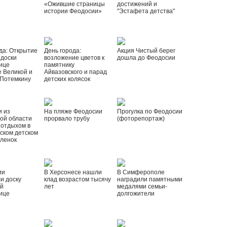
«Ожившие страницы
достижений и
истории Феодосии»
"Эстафета детства"
да: Открытие
День города:
Акция Чистый берег
 доски
возложение цветов к
дошла до Феодосии
ице
памятнику
 Великой и
Айвазовского и парад
 Потемкину
детских колясок
и из
На пляже Феодосии
Прогулка по Феодосии
ой области
прорвало трубу
(фоторепортаж)
 отдыхом в
ском детском
рленок
ии
В Херсонесе нашли
В Симферополе
и доску
клад возрастом тысячу
наградили памятными
ой
лет
медалями семьи-
ице
долгожители