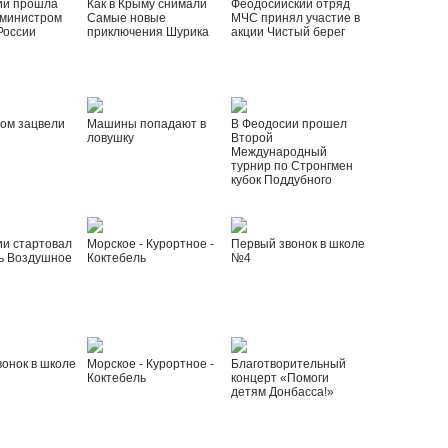
ии прошла
Как в Крыму снимали
Феодосийский отряд
 министром
Самые новые
МЧС принял участие в
России
приключения Шурика
акции Чистый берег
ом зацвели
Машины попадают в
В Феодосии прошел
ловушку
Второй
Международный
турнир по Стронгмен
кубок Поддубного
ии стартовал
Морское - Курортное -
Первый звонок в школе
ь Воздушное
Коктебель
№4
онок в школе
Морское - Курортное -
Благотворительный
Коктебель
концерт «Помоги
детям Донбасса!»