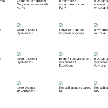
дра
Старейший портовик
В Коктебеле
В Феодос
Феодосии отметил 90-
продолжается Jazz
встреча с
летие
Party
культуры 
ы
Фото Альбины
Генуэзская крепость
В Курортн
Пупышевой
погрязла в мусоре
каштаны
ы
Фото Альбины
Второй день джазового
В Феодос
Пупышевой
фестиваля в
фестивал
Коктебеле
братство
Фото Оксаны
Первый звонок в школе
Первый зв
Дементьевой
№1
№5