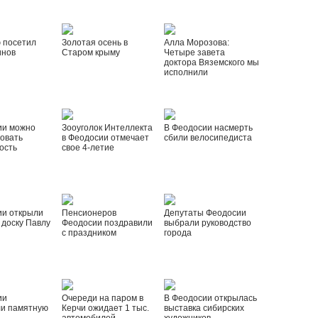
 посетил
Золотая осень в
Алла Морозова:
инов
Старом крыму
Четыре завета
доктора Вяземского мы
исполнили
ии можно
Зооуголок Интеллекта
В Феодосии насмерть
овать
в Феодосии отмечает
сбили велосипедиста
ость
свое 4-летие
ии открыли
Пенсионеров
Депутаты Феодосии
доску Павлу
Феодосии поздравили
выбрали руководство
с праздником
города
ии
Очереди на паром в
В Феодосии открылась
ли памятную
Керчи ожидает 1 тыс.
выставка сибирских