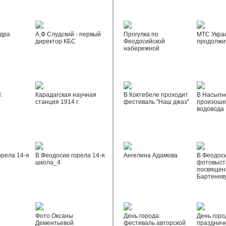
дра
А.Ф Слудский - первый
Прогулка по
МТС Укра
директор КБС
Феодосийской
продолжи
набережной
.
Карадагская научная
В Коктебеле проходит
В Насыпн
станция 1914 г.
фестиваль "Наш джаз"
произоше
водовода
орела 14-я
В Феодосии горела 14-я
Ангелина Адамова
В Феодос
школа_4
фотовыста
посвящен
Бартенев
Фото Оксаны
День города:
День горо
Дементьевой
фестиваль авторской
празднич