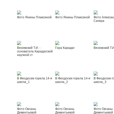
Фото Янины Плаксиной
Фото Янины Плаксиной
Фото Алексан
Скляра
Вяземский Т.И. -
Гора Карадаг
Вяземский Т.И
основатель Карадагской
научной ст
В Феодосии горела 14-я
В Феодосии горела 14-я
В Феодосии г
школа_1
школа_2
школа_3
Фото Оксаны
Фото Оксаны
Фото Оксаны
Дементьевой
Дементьевой
Дементьевой