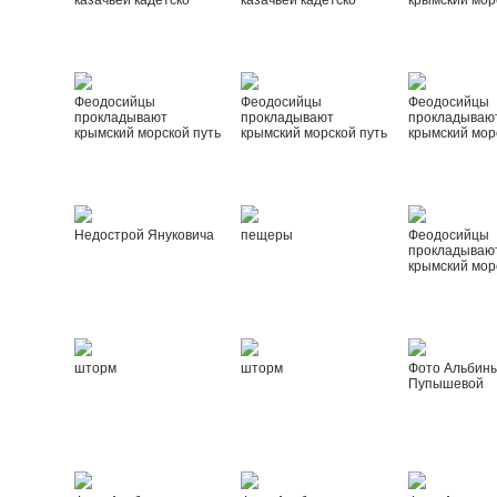
казачьей кадетско
казачьей кадетско
крымский мор
Феодосийцы
Феодосийцы
Феодосийцы
прокладывают
прокладывают
прокладываю
крымский морской путь
крымский морской путь
крымский мор
Недострой Януковича
пещеры
Феодосийцы
прокладываю
крымский мор
шторм
шторм
Фото Альбин
Пупышевой