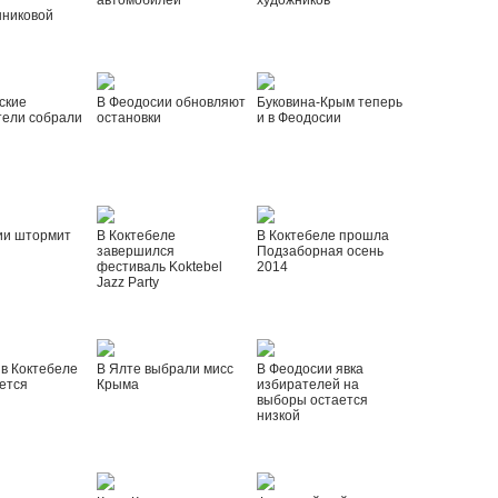
автомобилей
художников
шниковой
ские
В Феодосии обновляют
Буковина-Крым теперь
тели собрали
остановки
и в Феодосии
ии штормит
В Коктебеле
В Коктебеле прошла
завершился
Подзаборная осень
фестиваль Koktebel
2014
Jazz Party
 в Коктебеле
В Ялте выбрали мисс
В Феодосии явка
ется
Крыма
избирателей на
выборы остается
низкой