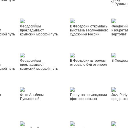
ской путь
доску
Е.Рукави
Феодосийцы
В Феодосии открылась
Феодосий
т
прокладывают
выставка заслуженного
изобрета
ской путь
крымский морской путь
художника России
вертолет
Феодосийцы
В Феодосии штормом
В Феодос
т
прокладывают
оторвало буй от якоря
ской путь
крымский морской путь
ы
Фото Альбины
Прогулка по Феодосии
Jazz Party
Пупышевой
(фоторепортаж)
продолжа