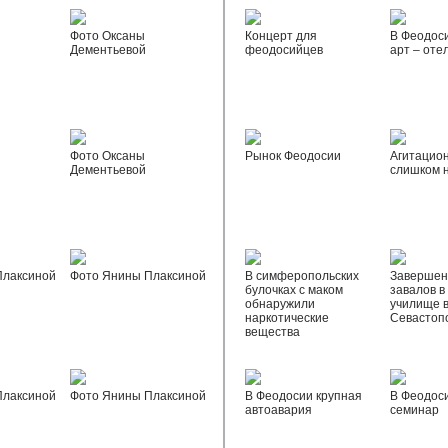
Фото Оксаны
Концерт для
В Феодос
Дементьевой
феодосийцев
арт – оте
Фото Оксаны
Рынок Феодосии
Агитацио
Дементьевой
слишком 
Плаксиной
Фото Янины Плаксиной
В симферопольских
Завершен
булочках с маком
завалов в
обнаружили
училище 
наркотические
Севастоп
вещества
Плаксиной
Фото Янины Плаксиной
В Феодосии крупная
В Феодос
автоавария
семинар