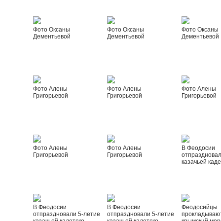
Фото Оксаны
Фото Оксаны
Фото Оксаны
Дементьевой
Дементьевой
Дементьевой
Фото Алены
Фото Алены
Фото Алены
Григорьевой
Григорьевой
Григорьевой
Фото Алены
Фото Алены
В Феодосии
Григорьевой
Григорьевой
отпраздновал
казачьей каде
В Феодосии
В Феодосии
Феодосийцы
отпраздновали 5-летие
отпраздновали 5-летие
прокладываю