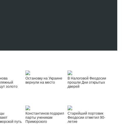
нова
Остановку на Украине
В Налоговой Феодосии
пляжный
вернули на место
прошли Дни открытых
щут золото
дверей
йцы
Константинов подарил
Старейший портовик
вают
парты ученикам
Феодосии отметил 90-
морской путь
Приморского
летие