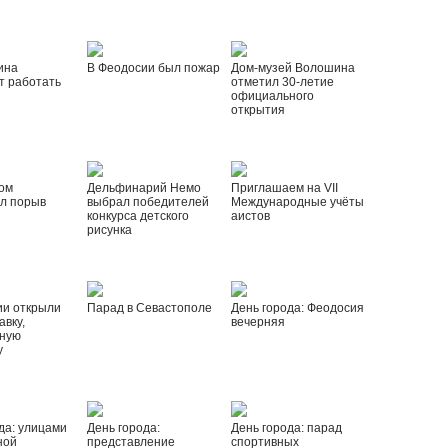
ина
В Феодосии был пожар
Дом-музей Волошина
т работать
отметил 30-летие
официального
открытия
ом
Дельфинарий Немо
Приглашаем на VII
л порыв
выбрал победителей
Международные учёты
конкурса детского
аистов
рисунка
ии открыли
Парад в Севастополе
День города: Феодосия
вку,
вечерняя
ную
у
да: улицами
День города:
День города: парад
ной
представление
спортивных