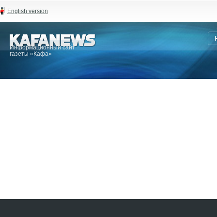
English version
Информационный сайт
газеты «Кафа»