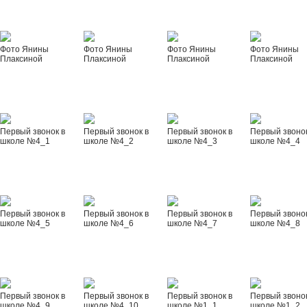
Фото Янины
Фото Янины
Фото Янины
Фото Янины
Плаксиной
Плаксиной
Плаксиной
Плаксиной
Первый звонок в
Первый звонок в
Первый звонок в
Первый звонок
школе №4_1
школе №4_2
школе №4_3
школе №4_4
Первый звонок в
Первый звонок в
Первый звонок в
Первый звонок
школе №4_5
школе №4_6
школе №4_7
школе №4_8
Первый звонок в
Первый звонок в
Первый звонок в
Первый звонок
школе №4_9
школе №4_10
школе №1_1
школе №1_2