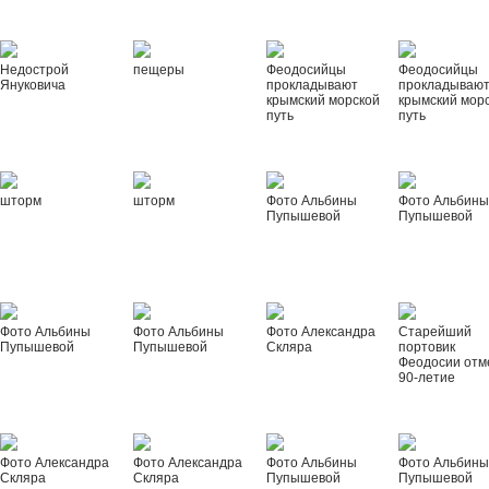
Недострой
пещеры
Феодосийцы
Феодосийцы
Януковича
прокладывают
прокладываю
крымский морской
крымский мор
путь
путь
шторм
шторм
Фото Альбины
Фото Альбин
Пупышевой
Пупышевой
Фото Альбины
Фото Альбины
Фото Александра
Старейший
Пупышевой
Пупышевой
Скляра
портовик
Феодосии отм
90-летие
Фото Александра
Фото Александра
Фото Альбины
Фото Альбин
Скляра
Скляра
Пупышевой
Пупышевой