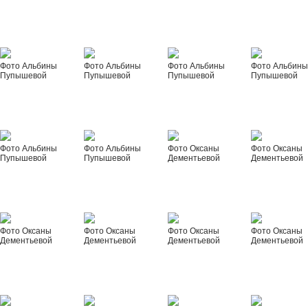
Фото Альбины
Фото Альбины
Фото Альбины
Фото Альбин
Пупышевой
Пупышевой
Пупышевой
Пупышевой
Фото Альбины
Фото Альбины
Фото Оксаны
Фото Оксаны
Пупышевой
Пупышевой
Дементьевой
Дементьевой
Фото Оксаны
Фото Оксаны
Фото Оксаны
Фото Оксаны
Дементьевой
Дементьевой
Дементьевой
Дементьевой