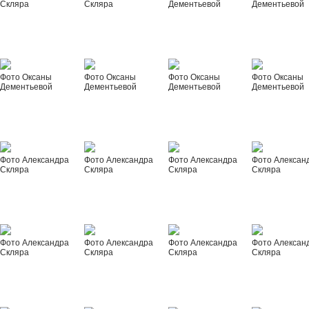
Скляра
Скляра
Дементьевой
Дементьевой
Фото Оксаны
Фото Оксаны
Фото Оксаны
Фото Оксаны
Дементьевой
Дементьевой
Дементьевой
Дементьевой
Фото Александра
Фото Александра
Фото Александра
Фото Алексан
Скляра
Скляра
Скляра
Скляра
Фото Александра
Фото Александра
Фото Александра
Фото Алексан
Скляра
Скляра
Скляра
Скляра