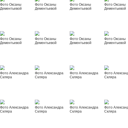
Фото Оксаны
Фото Оксаны
Фото Оксаны
Фото Оксаны
Дементьевой
Дементьевой
Дементьевой
Дементьевой
Фото Оксаны
Фото Оксаны
Фото Оксаны
Фото Оксаны
Дементьевой
Дементьевой
Дементьевой
Дементьевой
Фото Александра
Фото Александра
Фото Александра
Фото Алексан
Скляра
Скляра
Скляра
Скляра
Фото Александра
Фото Александра
Фото Александра
Фото Алексан
Скляра
Скляра
Скляра
Скляра