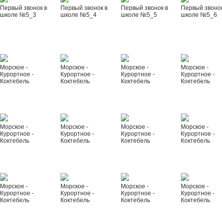
Первый звонок в
Первый звонок в
Первый звонок в
Первый звонок
школе №5_3
школе №5_4
школе №5_5
школе №5_6
Морское -
Морское -
Морское -
Морское -
Курортное -
Курортное -
Курортное -
Курортное -
Коктебель
Коктебель
Коктебель
Коктебель
Морское -
Морское -
Морское -
Морское -
Курортное -
Курортное -
Курортное -
Курортное -
Коктебель
Коктебель
Коктебель
Коктебель
Морское -
Морское -
Морское -
Морское -
Курортное -
Курортное -
Курортное -
Курортное -
Коктебель
Коктебель
Коктебель
Коктебель