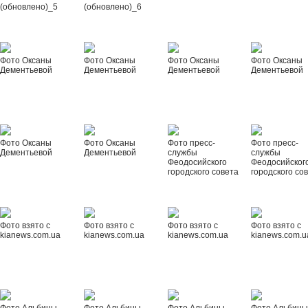
(обновлено)_5
(обновлено)_6
Фото Оксаны
Фото Оксаны
Фото Оксаны
Фото Оксаны
Дементьевой
Дементьевой
Дементьевой
Дементьевой
Фото Оксаны
Фото Оксаны
Фото пресс-
Фото пресс-
Дементьевой
Дементьевой
службы
службы
Феодосийского
Феодосийског
городского совета
городского со
Фото взято с
Фото взято с
Фото взято с
Фото взято с
kianews.com.ua
kianews.com.ua
kianews.com.ua
kianews.com.u