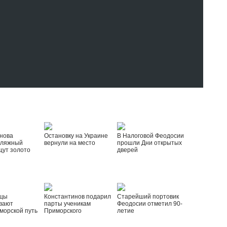
нова
Остановку на Украине
В Налоговой Феодосии
пляжный
вернули на место
прошли Дни открытых
щут золото
дверей
йцы
Константинов подарил
Старейший портовик
вают
парты ученикам
Феодосии отметил 90-
морской путь
Приморского
летие