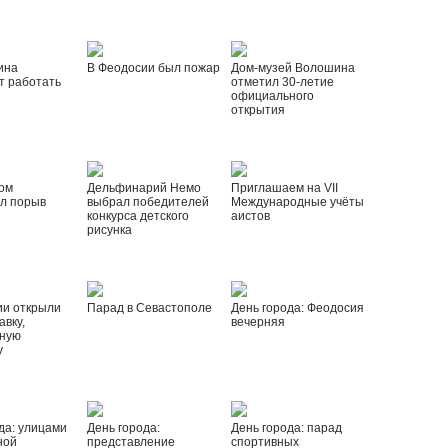
ина
В Феодосии был пожар
Дом-музей Волошина
т работать
отметил 30-летие
официального
открытия
ом
Дельфинарий Немо
Приглашаем на VII
л порыв
выбрал победителей
Международные учёты
конкурса детского
аистов
рисунка
ии открыли
Парад в Севастополе
День города: Феодосия
вку,
вечерняя
ную
у
да: улицами
День города:
День города: парад
ной
представление
спортивных