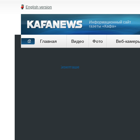
English version
Информационный сайт
газеты «Кафа»
Главная
Видео
Фото
Веб-камер