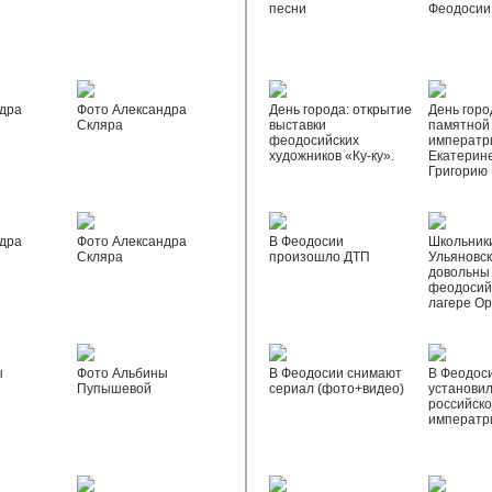
песни
Феодосии
дра
Фото Александра
День города: открытие
День горо
Скляра
выставки
памятной
феодосийских
императр
художников «Ку-ку».
Екатерине
Григорию
дра
Фото Александра
В Феодосии
Школьник
Скляра
произошло ДТП
Ульяновск
довольны
феодосий
лагере О
ы
Фото Альбины
В Феодосии снимают
В Феодос
Пупышевой
сериал (фото+видео)
установил
российск
императр