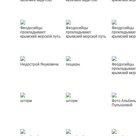
казачьей кадетско
казачьей кадетско
крымский мор
Феодосийцы
Феодосийцы
Феодосийцы
прокладывают
прокладывают
прокладываю
крымский морской путь
крымский морской путь
крымский мор
Недострой Януковича
пещеры
Феодосийцы
прокладываю
крымский мор
шторм
шторм
Фото Альбин
Пупышевой