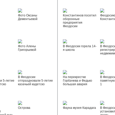
Фото Оксаны
Константинов посетил
Феодосию
Дементьевой
оборонные
Констант
предприятия
Феодосии
Фото Алены
В Феодосии горела 14-
В Феодос
Григорьевой
я школа
регистрир
недвижим
В Феодосии
На перекрестке
В Феодос
и 5-летие
отпраздновали 5-летие
Горбачева и Федько
памятную 
тско
казачьей кадетско
большая авария
1
Острова
Фауна музея Карадага
В Феодос
т
установи