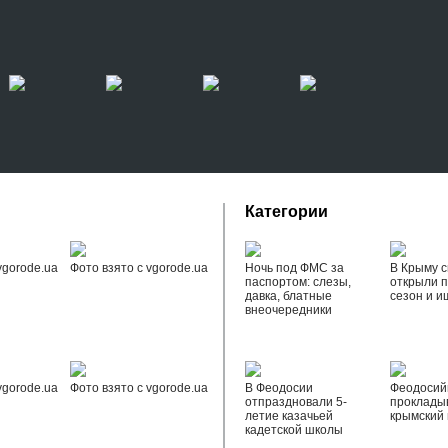
Категории
vgorode.ua
Фото взято с vgorode.ua
Ночь под ФМС за
В Крыму с
паспортом: слезы,
открыли 
давка, блатные
сезон и и
внеочередники
vgorode.ua
Фото взято с vgorode.ua
В Феодосии
Феодоси
отпраздновали 5-
проклады
летие казачьей
крымский 
кадетской школы