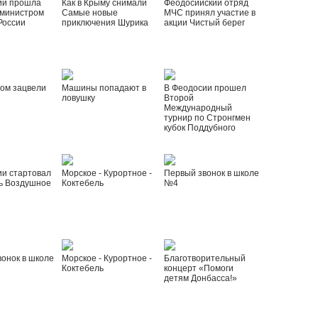
ии прошла
Как в Крыму снимали
Феодосийский отряд
 министром
Самые новые
МЧС принял участие в
России
приключения Шурика
акции Чистый берег
ом зацвели
Машины попадают в
В Феодосии прошел
ловушку
Второй
Международный
турнир по Стронгмен
кубок Поддубного
ии стартовал
Морское - Курортное -
Первый звонок в школе
ь Воздушное
Коктебель
№4
онок в школе
Морское - Курортное -
Благотворительный
Коктебель
концерт «Помоги
детям Донбасса!»