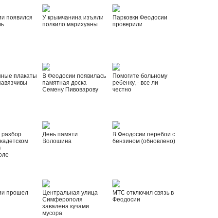
ии появился
У крымчанина изъяли
Парковки Феодосии
ль
полкило марихуаны
проверили
нные плакаты
В Феодосии появилась
Помогите больному
навязчивы
памятная доска
ребенку, - все ли
Семену Пивоварову
честно
 разбор
День памяти
В Феодосии перебои с
 кадетском
Волошина
бензином (обновлено)
в
оле
ии прошел
Центральная улица
МТС отключил связь в
Симферополя
Феодосии
завалена кучами
мусора