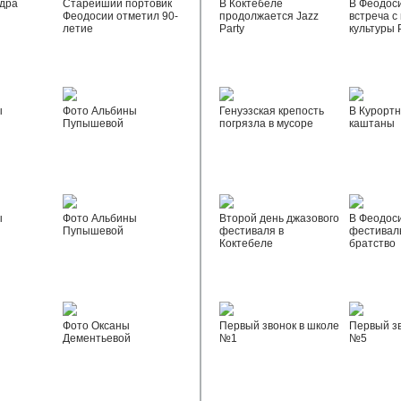
дра
Старейший портовик
В Коктебеле
В Феодос
Феодосии отметил 90-
продолжается Jazz
встреча с
летие
Party
культуры 
ы
Фото Альбины
Генуэзская крепость
В Курортн
Пупышевой
погрязла в мусоре
каштаны
ы
Фото Альбины
Второй день джазового
В Феодос
Пупышевой
фестиваля в
фестивал
Коктебеле
братство
Фото Оксаны
Первый звонок в школе
Первый зв
Дементьевой
№1
№5