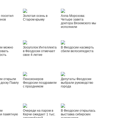
 посетил
Золотая осень в
Алла Морозова:
инов
Старом крыму
Четыре завета
доктора Вяземского мы
исполнили
ии можно
Зооуголок Интеллекта
В Феодосии насмерть
овать
в Феодосии отмечает
сбили велосипедиста
ость
свое 4-летие
ии открыли
Пенсионеров
Депутаты Феодосии
доску Павлу
Феодосии поздравили
выбрали руководство
с праздником
города
ии
Очереди на паром в
В Феодосии открылась
ли памятную
Керчи ожидает 1 тыс.
выставка сибирских