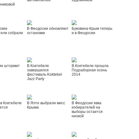
автомобилей
художников
шниковой
ские
В Феодосии обновляют
Буковина-Крым теперь
тели собрали
остановки
и в Феодосии
ии штормит
В Коктебеле
В Коктебеле прошла
завершился
Подзаборная осень
фестиваль Koktebel
2014
Jazz Party
 в Коктебеле
В Ялте выбрали мисс
В Феодосии явка
ется
Крыма
избирателей на
выборы остается
низкой