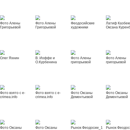
Фото Алены
Фото Алены
Феодосийские
Латиф Казбек
Григорьевой
Григорьевой
художники
Оксана Курен
Олег Яхнин
В. Иоффе и
Фото Алены
Фото Алены
О.Курбенина
григорьевой
григорьевой
Фото взято с e-
Фото взято с e-
Фото Оксаны
Фото Оксаны
crimea.info
crimea.info
Дементьевой
Дементьевой
Фото Оксаны
Фото Оксаны
Рынок Феодосии_1
Рынок Феодос