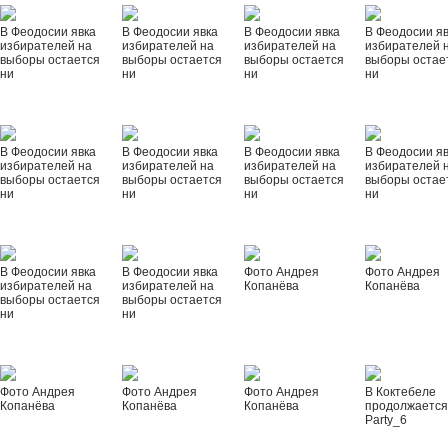
В Феодосии явка
В Феодосии явка
В Феодосии явка
В Феодосии я
избирателей на
избирателей на
избирателей на
избирателей 
выборы остается
выборы остается
выборы остается
выборы остае
ни
ни
ни
ни
В Феодосии явка
В Феодосии явка
В Феодосии явка
В Феодосии я
избирателей на
избирателей на
избирателей на
избирателей 
выборы остается
выборы остается
выборы остается
выборы остае
ни
ни
ни
ни
В Феодосии явка
В Феодосии явка
Фото Андрея
Фото Андрея
избирателей на
избирателей на
Копанёва
Копанёва
выборы остается
выборы остается
ни
ни
Фото Андрея
Фото Андрея
Фото Андрея
В Коктебеле
Копанёва
Копанёва
Копанёва
продолжается
Party_6