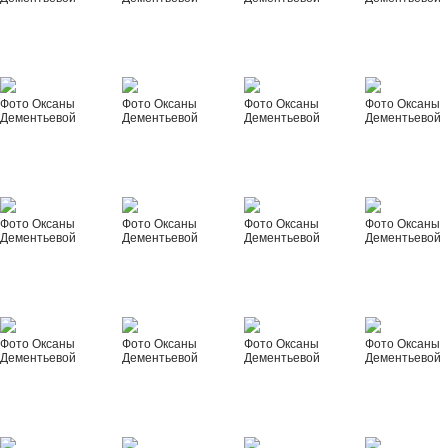
Фото Оксаны
Фото Оксаны
Фото Оксаны
Фото Оксаны
Дементьевой
Дементьевой
Дементьевой
Дементьевой
Фото Оксаны
Фото Оксаны
Фото Оксаны
Фото Оксаны
Дементьевой
Дементьевой
Дементьевой
Дементьевой
Фото Оксаны
Фото Оксаны
Фото Оксаны
Фото Оксаны
Дементьевой
Дементьевой
Дементьевой
Дементьевой