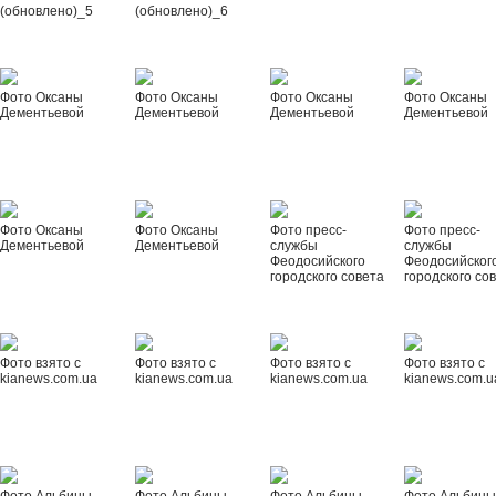
(обновлено)_5
(обновлено)_6
Фото Оксаны
Фото Оксаны
Фото Оксаны
Фото Оксаны
Дементьевой
Дементьевой
Дементьевой
Дементьевой
Фото Оксаны
Фото Оксаны
Фото пресс-
Фото пресс-
Дементьевой
Дементьевой
службы
службы
Феодосийского
Феодосийског
городского совета
городского со
Фото взято с
Фото взято с
Фото взято с
Фото взято с
kianews.com.ua
kianews.com.ua
kianews.com.ua
kianews.com.u