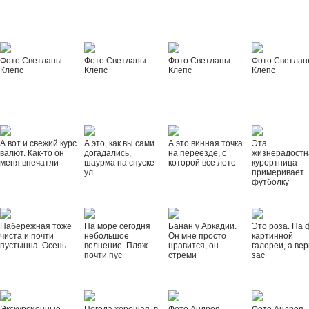
Фото Светланы
Фото Светланы
Фото Светланы
Фото Светла
Клепс
Клепс
Клепс
Клепс
А вот и свежий курс
А это, как вы сами
А это винная точка
Эта
валют. Как-то он
догадались,
на переезде, с
жизнерадостн
меня впечатли
шаурма на спуске
которой все лето
курортница
ул
примеривает
футболку
Набережная тоже
На море сегодня
Банан у Аркадии.
Это роза. На 
чиста и почти
небольшое
Он мне просто
картинной
пустынна. Осень...
волнение. Пляж
нравится, он
галереи, а вер
почти пус
стреми
зас