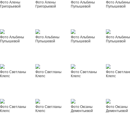
Фото Алены
Фото Алены
Фото Альбины
Фото Альбин
Григорьевой
Григорьевой
Пупышевой
Пупышевой
Фото Альбины
Фото Альбины
Фото Альбины
Фото Альбин
Пупышевой
Пупышевой
Пупышевой
Пупышевой
Фото Светланы
Фото Светланы
Фото Светланы
Фото Светла
Клепс
Клепс
Клепс
Клепс
Фото Светланы
Фото Светланы
Фото Оксаны
Фото Оксаны
Клепс
Клепс
Дементьевой
Дементьевой