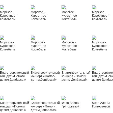
Морское -
Морское -
Морское -
Морское -
Курортное -
Курортное -
Курортное -
Курортное -
Коктебель
Коктебель
Коктебель
Коктебель
Морское -
Морское -
Морское -
Морское -
Курортное -
Курортное -
Курортное -
Курортное -
Коктебель
Коктебель
Коктебель
Коктебель
Благотворительный
Благотворительный
Благотворительный
Благотворите
концерт «Помоги
концерт «Помоги
концерт «Помоги
концерт «Пом
детям Донбасса!»
детям Донбасса!»
детям Донбасса!»
детям Донбас
Благотворительный
Благотворительный
Фото Алены
Фото Алены
концерт «Помоги
концерт «Помоги
Григорьевой
Григорьевой
детям Донбасса!»
детям Донбасса!»