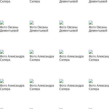
Скляра
Скляра
Дементьевой
Дементьевой
Фото Оксаны
Фото Оксаны
Фото Оксаны
Фото Оксаны
Дементьевой
Дементьевой
Дементьевой
Дементьевой
Фото Александра
Фото Александра
Фото Александра
Фото Алексан
Скляра
Скляра
Скляра
Скляра
Фото Александра
Фото Александра
Фото Александра
Фото Алексан
Скляра
Скляра
Скляра
Скляра