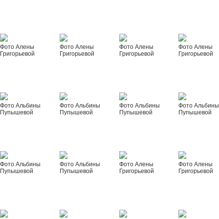
Фото Алены
Фото Алены
Фото Алены
Фото Алены
Григорьевой
Григорьевой
Григорьевой
Григорьевой
Фото Альбины
Фото Альбины
Фото Альбины
Фото Альбин
Пупышевой
Пупышевой
Пупышевой
Пупышевой
Фото Альбины
Фото Альбины
Фото Алены
Фото Алены
Пупышевой
Пупышевой
Григорьевой
Григорьевой