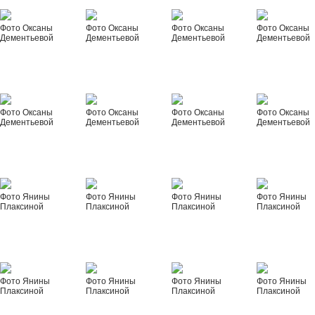
Фото Оксаны
Фото Оксаны
Фото Оксаны
Фото Оксаны
Дементьевой
Дементьевой
Дементьевой
Дементьевой
Фото Оксаны
Фото Оксаны
Фото Оксаны
Фото Оксаны
Дементьевой
Дементьевой
Дементьевой
Дементьевой
Фото Янины
Фото Янины
Фото Янины
Фото Янины
Плаксиной
Плаксиной
Плаксиной
Плаксиной
Фото Янины
Фото Янины
Фото Янины
Фото Янины
Плаксиной
Плаксиной
Плаксиной
Плаксиной