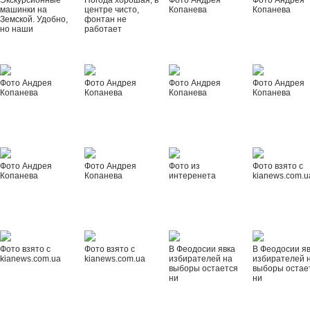
Экскурсионные
Погода хорошая, в
Фото Андрея
Фото Андрея
машинки на
центре чисто,
Копанева
Копанева
Земской. Удобно,
фонтан не
но наши
работает
Фото Андрея
Фото Андрея
Фото Андрея
Фото Андрея
Копанева
Копанева
Копанева
Копанева
Фото Андрея
Фото Андрея
Фото из
Фото взято с
Копанева
Копанева
интеренета
kianews.com.u
Фото взято с
Фото взято с
В Феодосии явка
В Феодосии я
kianews.com.ua
kianews.com.ua
избирателей на
избирателей 
выборы остается
выборы остае
ни
ни