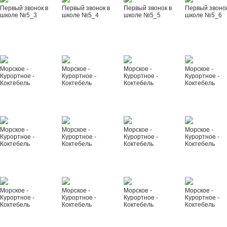
Первый звонок в
Первый звонок в
Первый звонок в
Первый звонок
школе №5_3
школе №5_4
школе №5_5
школе №5_6
Морское -
Морское -
Морское -
Морское -
Курортное -
Курортное -
Курортное -
Курортное -
Коктебель
Коктебель
Коктебель
Коктебель
Морское -
Морское -
Морское -
Морское -
Курортное -
Курортное -
Курортное -
Курортное -
Коктебель
Коктебель
Коктебель
Коктебель
Морское -
Морское -
Морское -
Морское -
Курортное -
Курортное -
Курортное -
Курортное -
Коктебель
Коктебель
Коктебель
Коктебель