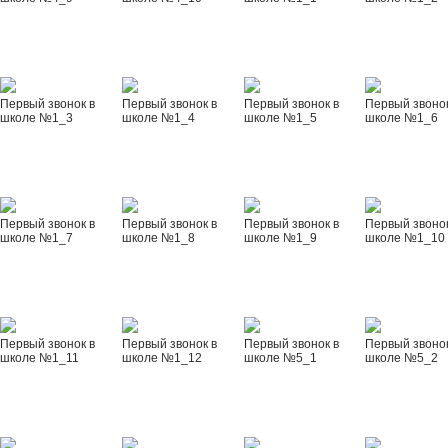
Первый звонок в
Первый звонок в
Первый звонок в
Первый звонок
школе №1_3
школе №1_4
школе №1_5
школе №1_6
Первый звонок в
Первый звонок в
Первый звонок в
Первый звонок
школе №1_7
школе №1_8
школе №1_9
школе №1_10
Первый звонок в
Первый звонок в
Первый звонок в
Первый звонок
школе №1_11
школе №1_12
школе №5_1
школе №5_2