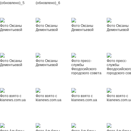
(обновлено)_5
(обновлено)_6
Фото Оксаны
Фото Оксаны
Фото Оксаны
Фото Оксаны
Дементьевой
Дементьевой
Дементьевой
Дементьевой
Фото Оксаны
Фото Оксаны
Фото пресс-
Фото пресс-
Дементьевой
Дементьевой
службы
службы
Феодосийского
Феодосийског
городского совета
городского со
Фото взято с
Фото взято с
Фото взято с
Фото взято с
kianews.com.ua
kianews.com.ua
kianews.com.ua
kianews.com.u