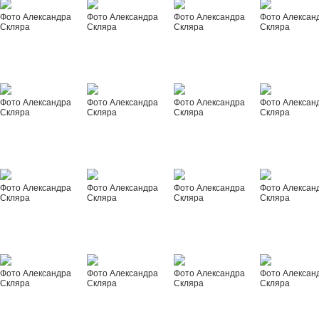
Фото Александра
Фото Александра
Фото Александра
Фото Алексан
Скляра
Скляра
Скляра
Скляра
Фото Александра
Фото Александра
Фото Александра
Фото Алексан
Скляра
Скляра
Скляра
Скляра
Фото Александра
Фото Александра
Фото Александра
Фото Алексан
Скляра
Скляра
Скляра
Скляра
Фото Александра
Фото Александра
Фото Александра
Фото Алексан
Скляра
Скляра
Скляра
Скляра