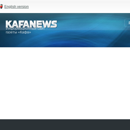
English version
Информационный сайт
газеты «Кафа»