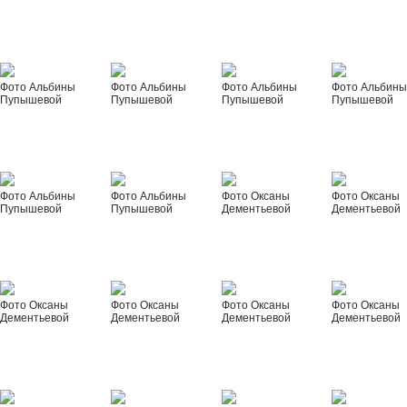
Фото Альбины
Фото Альбины
Фото Альбины
Фото Альбин
Пупышевой
Пупышевой
Пупышевой
Пупышевой
Фото Альбины
Фото Альбины
Фото Оксаны
Фото Оксаны
Пупышевой
Пупышевой
Дементьевой
Дементьевой
Фото Оксаны
Фото Оксаны
Фото Оксаны
Фото Оксаны
Дементьевой
Дементьевой
Дементьевой
Дементьевой