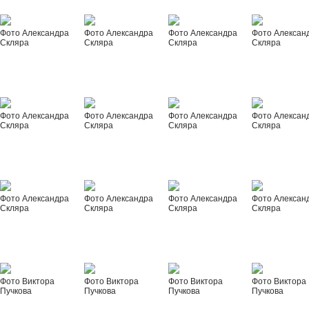
Фото Александра
Фото Александра
Фото Александра
Фото Алексан
Скляра
Скляра
Скляра
Скляра
Фото Александра
Фото Александра
Фото Александра
Фото Алексан
Скляра
Скляра
Скляра
Скляра
Фото Александра
Фото Александра
Фото Александра
Фото Алексан
Скляра
Скляра
Скляра
Скляра
Фото Виктора
Фото Виктора
Фото Виктора
Фото Виктора
Пучкова
Пучкова
Пучкова
Пучкова