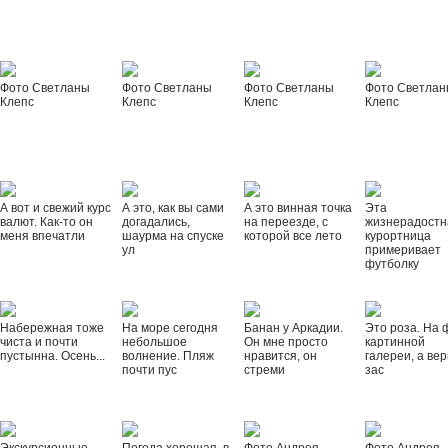
Фото Светланы
Фото Светланы
Фото Светланы
Фото Светла
Клепс
Клепс
Клепс
Клепс
А вот и свежий курс
А это, как вы сами
А это винная точка
Эта
валют. Как-то он
догадались,
на переезде, с
жизнерадостн
меня впечатли
шаурма на спуске
которой все лето
курортница
ул
примеривает
футболку
Набережная тоже
На море сегодня
Банан у Аркадии.
Это роза. На 
чиста и почти
небольшое
Он мне просто
картинной
пустынна. Осень...
волнение. Пляж
нравится, он
галереи, а вер
почти пус
стреми
зас