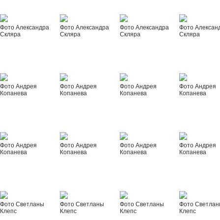
Фото Александра
Фото Александра
Фото Александра
Фото Алексан
Скляра
Скляра
Скляра
Скляра
Фото Андрея
Фото Андрея
Фото Андрея
Фото Андрея
Копанева
Копанева
Копанева
Копанева
Фото Андрея
Фото Андрея
Фото Андрея
Фото Андрея
Копанева
Копанева
Копанева
Копанева
Фото Светланы
Фото Светланы
Фото Светланы
Фото Светла
Клепс
Клепс
Клепс
Клепс