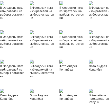
В Феодосии явка
В Феодосии явка
В Феодосии явка
В Феодосии я
избирателей на
избирателей на
избирателей на
избирателей 
выборы остается
выборы остается
выборы остается
выборы остае
ни
ни
ни
ни
В Феодосии явка
В Феодосии явка
В Феодосии явка
В Феодосии я
избирателей на
избирателей на
избирателей на
избирателей 
выборы остается
выборы остается
выборы остается
выборы остае
ни
ни
ни
ни
В Феодосии явка
В Феодосии явка
Фото Андрея
Фото Андрея
избирателей на
избирателей на
Копанёва
Копанёва
выборы остается
выборы остается
ни
ни
Фото Андрея
Фото Андрея
Фото Андрея
В Коктебеле
Копанёва
Копанёва
Копанёва
продолжается
Party_6