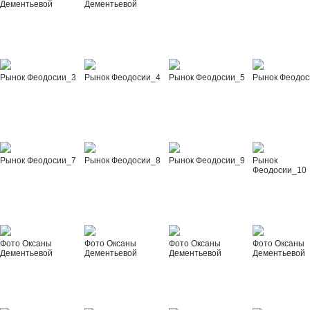
Дементьевой
Дементьевой
Рынок Феодосии_3
Рынок Феодосии_4
Рынок Феодосии_5
Рынок Феодос
Рынок Феодосии_7
Рынок Феодосии_8
Рынок Феодосии_9
Рынок
Феодосии_10
Фото Оксаны
Фото Оксаны
Фото Оксаны
Фото Оксаны
Дементьевой
Дементьевой
Дементьевой
Дементьевой