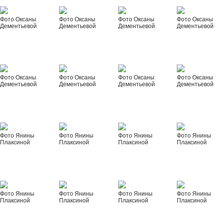
Фото Оксаны
Фото Оксаны
Фото Оксаны
Фото Оксаны
Дементьевой
Дементьевой
Дементьевой
Дементьевой
Фото Оксаны
Фото Оксаны
Фото Оксаны
Фото Оксаны
Дементьевой
Дементьевой
Дементьевой
Дементьевой
Фото Янины
Фото Янины
Фото Янины
Фото Янины
Плаксиной
Плаксиной
Плаксиной
Плаксиной
Фото Янины
Фото Янины
Фото Янины
Фото Янины
Плаксиной
Плаксиной
Плаксиной
Плаксиной