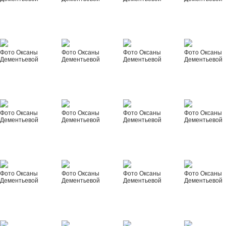
Фото Оксаны
Фото Оксаны
Фото Оксаны
Фото Оксаны
Дементьевой
Дементьевой
Дементьевой
Дементьевой
Фото Оксаны
Фото Оксаны
Фото Оксаны
Фото Оксаны
Дементьевой
Дементьевой
Дементьевой
Дементьевой
Фото Оксаны
Фото Оксаны
Фото Оксаны
Фото Оксаны
Дементьевой
Дементьевой
Дементьевой
Дементьевой