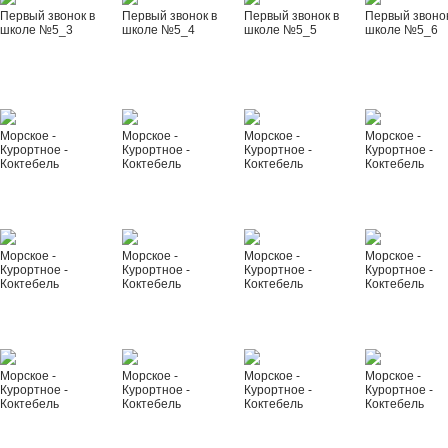
Первый звонок в
Первый звонок в
Первый звонок в
Первый звонок
школе №5_3
школе №5_4
школе №5_5
школе №5_6
Морское -
Морское -
Морское -
Морское -
Курортное -
Курортное -
Курортное -
Курортное -
Коктебель
Коктебель
Коктебель
Коктебель
Морское -
Морское -
Морское -
Морское -
Курортное -
Курортное -
Курортное -
Курортное -
Коктебель
Коктебель
Коктебель
Коктебель
Морское -
Морское -
Морское -
Морское -
Курортное -
Курортное -
Курортное -
Курортное -
Коктебель
Коктебель
Коктебель
Коктебель