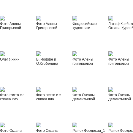
Фото Алены
Фото Алены
Феодосийские
Латиф Казбек
Григорьевой
Григорьевой
художники
Оксана Курен
Олег Яхнин
В. Иоффе и
Фото Алены
Фото Алены
О.Курбенина
григорьевой
григорьевой
Фото взято с e-
Фото взято с e-
Фото Оксаны
Фото Оксаны
crimea.info
crimea.info
Дементьевой
Дементьевой
Фото Оксаны
Фото Оксаны
Рынок Феодосии_1
Рынок Феодос