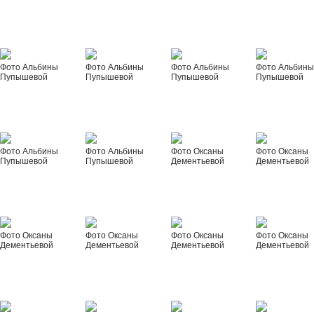
Фото Альбины
Фото Альбины
Фото Альбины
Фото Альбин
Пупышевой
Пупышевой
Пупышевой
Пупышевой
Фото Альбины
Фото Альбины
Фото Оксаны
Фото Оксаны
Пупышевой
Пупышевой
Дементьевой
Дементьевой
Фото Оксаны
Фото Оксаны
Фото Оксаны
Фото Оксаны
Дементьевой
Дементьевой
Дементьевой
Дементьевой