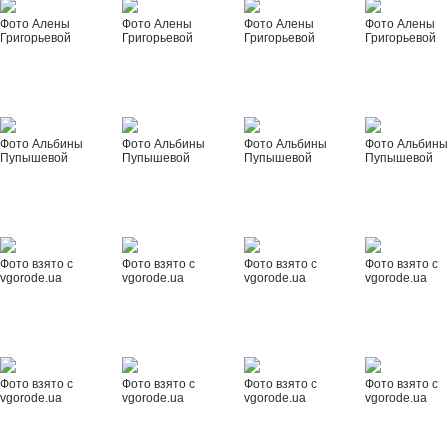
Фото Алены
Фото Алены
Фото Алены
Фото Алены
Григорьевой
Григорьевой
Григорьевой
Григорьевой
Фото Альбины
Фото Альбины
Фото Альбины
Фото Альбин
Пупышевой
Пупышевой
Пупышевой
Пупышевой
Фото взято с
Фото взято с
Фото взято с
Фото взято с
vgorode.ua
vgorode.ua
vgorode.ua
vgorode.ua
Фото взято с
Фото взято с
Фото взято с
Фото взято с
vgorode.ua
vgorode.ua
vgorode.ua
vgorode.ua