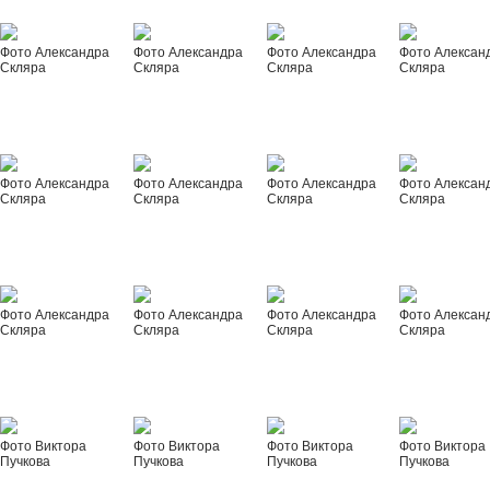
Фото Александра
Фото Александра
Фото Александра
Фото Алексан
Скляра
Скляра
Скляра
Скляра
Фото Александра
Фото Александра
Фото Александра
Фото Алексан
Скляра
Скляра
Скляра
Скляра
Фото Александра
Фото Александра
Фото Александра
Фото Алексан
Скляра
Скляра
Скляра
Скляра
Фото Виктора
Фото Виктора
Фото Виктора
Фото Виктора
Пучкова
Пучкова
Пучкова
Пучкова