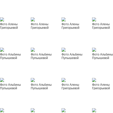
Фото Алены
Фото Алены
Фото Алены
Фото Алены
Григорьевой
Григорьевой
Григорьевой
Григорьевой
Фото Альбины
Фото Альбины
Фото Альбины
Фото Альбин
Пупышевой
Пупышевой
Пупышевой
Пупышевой
Фото Альбины
Фото Альбины
Фото Алены
Фото Алены
Пупышевой
Пупышевой
Григорьевой
Григорьевой