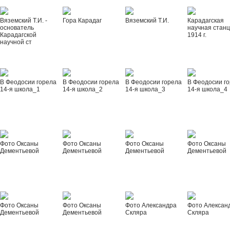
Вяземский Т.И. -
Гора Карадаг
Вяземский Т.И.
Карадагская
основатель
научная стан
Карадагской
1914 г.
научной ст
В Феодосии горела
В Феодосии горела
В Феодосии горела
В Феодосии г
14-я школа_1
14-я школа_2
14-я школа_3
14-я школа_4
Фото Оксаны
Фото Оксаны
Фото Оксаны
Фото Оксаны
Дементьевой
Дементьевой
Дементьевой
Дементьевой
Фото Оксаны
Фото Оксаны
Фото Александра
Фото Алексан
Дементьевой
Дементьевой
Скляра
Скляра