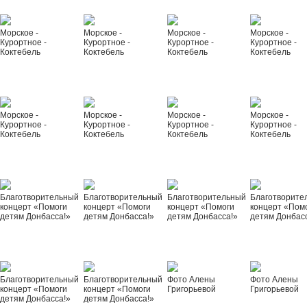
Морское -
Морское -
Морское -
Морское -
Курортное -
Курортное -
Курортное -
Курортное -
Коктебель
Коктебель
Коктебель
Коктебель
Морское -
Морское -
Морское -
Морское -
Курортное -
Курортное -
Курортное -
Курортное -
Коктебель
Коктебель
Коктебель
Коктебель
Благотворительный
Благотворительный
Благотворительный
Благотворите
концерт «Помоги
концерт «Помоги
концерт «Помоги
концерт «Пом
детям Донбасса!»
детям Донбасса!»
детям Донбасса!»
детям Донбас
Благотворительный
Благотворительный
Фото Алены
Фото Алены
концерт «Помоги
концерт «Помоги
Григорьевой
Григорьевой
детям Донбасса!»
детям Донбасса!»