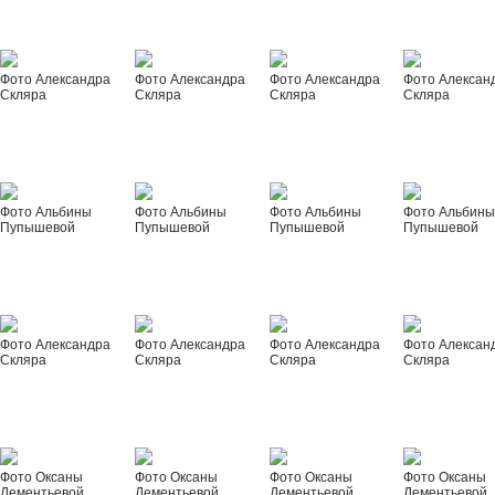
Фото Александра
Фото Александра
Фото Александра
Фото Алексан
Скляра
Скляра
Скляра
Скляра
Фото Альбины
Фото Альбины
Фото Альбины
Фото Альбин
Пупышевой
Пупышевой
Пупышевой
Пупышевой
Фото Александра
Фото Александра
Фото Александра
Фото Алексан
Скляра
Скляра
Скляра
Скляра
Фото Оксаны
Фото Оксаны
Фото Оксаны
Фото Оксаны
Дементьевой
Дементьевой
Дементьевой
Дементьевой