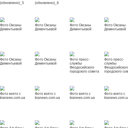
(обновлено)_5
(обновлено)_6
Фото Оксаны
Фото Оксаны
Фото Оксаны
Фото Оксаны
Дементьевой
Дементьевой
Дементьевой
Дементьевой
Фото Оксаны
Фото Оксаны
Фото пресс-
Фото пресс-
Дементьевой
Дементьевой
службы
службы
Феодосийского
Феодосийског
городского совета
городского со
Фото взято с
Фото взято с
Фото взято с
Фото взято с
kianews.com.ua
kianews.com.ua
kianews.com.ua
kianews.com.u