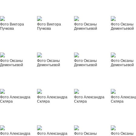
Фото Виктора
Фото Виктора
Фото Оксаны
Фото Оксаны
Пучкова
Пучкова
Дементьевой
Дементьевой
Фото Оксаны
Фото Оксаны
Фото Оксаны
Фото Оксаны
Дементьевой
Дементьевой
Дементьевой
Дементьевой
Фото Александра
Фото Александра
Фото Александра
Фото Алексан
Скляра
Скляра
Скляра
Скляра
Фото Александра
Фото Александра
Фото Оксаны
Фото Оксаны