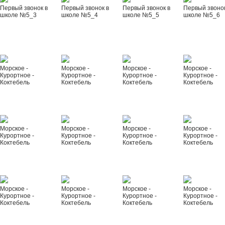
Первый звонок в
Первый звонок в
Первый звонок в
Первый звонок
школе №5_3
школе №5_4
школе №5_5
школе №5_6
Морское -
Морское -
Морское -
Морское -
Курортное -
Курортное -
Курортное -
Курортное -
Коктебель
Коктебель
Коктебель
Коктебель
Морское -
Морское -
Морское -
Морское -
Курортное -
Курортное -
Курортное -
Курортное -
Коктебель
Коктебель
Коктебель
Коктебель
Морское -
Морское -
Морское -
Морское -
Курортное -
Курортное -
Курортное -
Курортное -
Коктебель
Коктебель
Коктебель
Коктебель