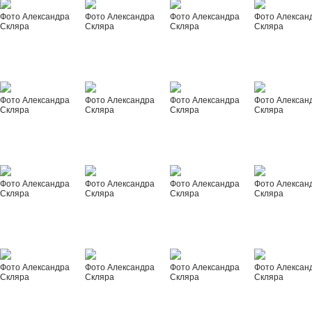
Фото Александра
Фото Александра
Фото Александра
Фото Алексан
Скляра
Скляра
Скляра
Скляра
Фото Александра
Фото Александра
Фото Александра
Фото Алексан
Скляра
Скляра
Скляра
Скляра
Фото Александра
Фото Александра
Фото Александра
Фото Алексан
Скляра
Скляра
Скляра
Скляра
Фото Александра
Фото Александра
Фото Александра
Фото Алексан
Скляра
Скляра
Скляра
Скляра