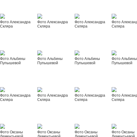
Фото Александра
Фото Александра
Фото Александра
Фото Алексан
Скляра
Скляра
Скляра
Скляра
Фото Альбины
Фото Альбины
Фото Альбины
Фото Альбин
Пупышевой
Пупышевой
Пупышевой
Пупышевой
Фото Александра
Фото Александра
Фото Александра
Фото Алексан
Скляра
Скляра
Скляра
Скляра
Фото Оксаны
Фото Оксаны
Фото Оксаны
Фото Оксаны
Дементьевой
Дементьевой
Дементьевой
Дементьевой