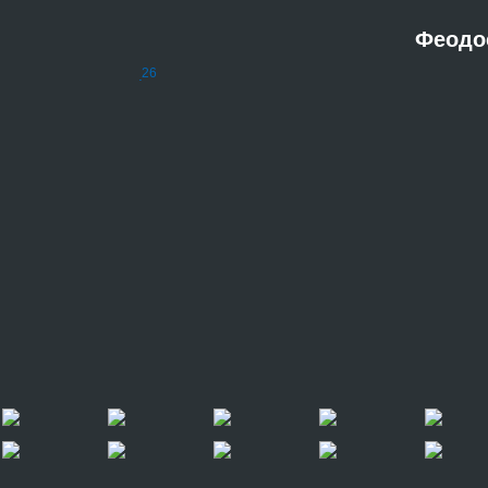
Феодо