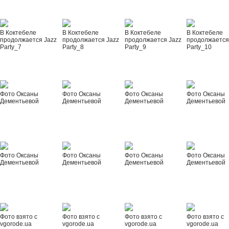
В Коктебеле
В Коктебеле
В Коктебеле
В Коктебеле
продолжается Jazz
продолжается Jazz
продолжается Jazz
продолжается
Party_7
Party_8
Party_9
Party_10
Фото Оксаны
Фото Оксаны
Фото Оксаны
Фото Оксаны
Дементьевой
Дементьевой
Дементьевой
Дементьевой
Фото Оксаны
Фото Оксаны
Фото Оксаны
Фото Оксаны
Дементьевой
Дементьевой
Дементьевой
Дементьевой
Фото взято с
Фото взято с
Фото взято с
Фото взято с
vgorode.ua
vgorode.ua
vgorode.ua
vgorode.ua