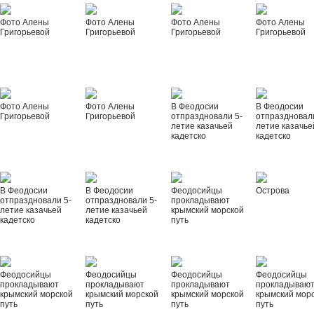
Фото Алены
Фото Алены
Фото Алены
Фото Алены
Григорьевой
Григорьевой
Григорьевой
Григорьевой
Фото Алены
Фото Алены
В Феодосии
В Феодосии
Григорьевой
Григорьевой
отпраздновали 5-
отпраздновал
летие казачьей
летие казачье
кадетско
кадетско
В Феодосии
В Феодосии
Феодосийцы
Острова
отпраздновали 5-
отпраздновали 5-
прокладывают
летие казачьей
летие казачьей
крымский морской
кадетско
кадетско
путь
Феодосийцы
Феодосийцы
Феодосийцы
Феодосийцы
прокладывают
прокладывают
прокладывают
прокладываю
крымский морской
крымский морской
крымский морской
крымский мор
путь
путь
путь
путь