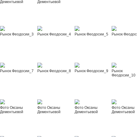
Дементьевой
Дементьевой
Рынок Феодосии_3
Рынок Феодосии_4
Рынок Феодосии_5
Рынок Феодос
Рынок Феодосии_7
Рынок Феодосии_8
Рынок Феодосии_9
Рынок
Феодосии_10
Фото Оксаны
Фото Оксаны
Фото Оксаны
Фото Оксаны
Дементьевой
Дементьевой
Дементьевой
Дементьевой