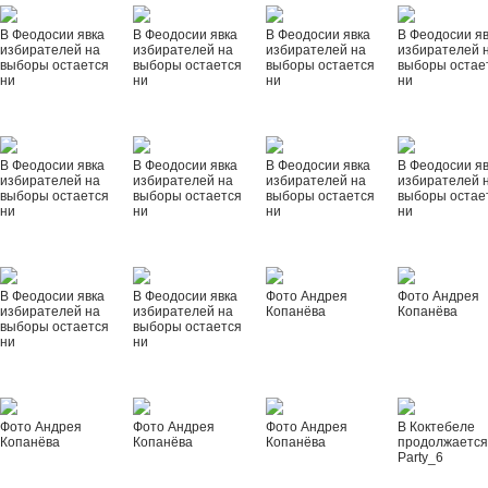
В Феодосии явка
В Феодосии явка
В Феодосии явка
В Феодосии я
избирателей на
избирателей на
избирателей на
избирателей 
выборы остается
выборы остается
выборы остается
выборы остае
ни
ни
ни
ни
В Феодосии явка
В Феодосии явка
В Феодосии явка
В Феодосии я
избирателей на
избирателей на
избирателей на
избирателей 
выборы остается
выборы остается
выборы остается
выборы остае
ни
ни
ни
ни
В Феодосии явка
В Феодосии явка
Фото Андрея
Фото Андрея
избирателей на
избирателей на
Копанёва
Копанёва
выборы остается
выборы остается
ни
ни
Фото Андрея
Фото Андрея
Фото Андрея
В Коктебеле
Копанёва
Копанёва
Копанёва
продолжается
Party_6