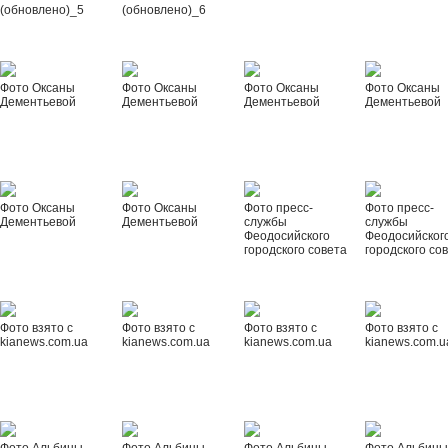
(обновлено)_5
(обновлено)_6
Фото Оксаны
Фото Оксаны
Фото Оксаны
Фото Оксаны
Дементьевой
Дементьевой
Дементьевой
Дементьевой
Фото Оксаны
Фото Оксаны
Фото пресс-
Фото пресс-
Дементьевой
Дементьевой
службы
службы
Феодосийского
Феодосийског
городского совета
городского со
Фото взято с
Фото взято с
Фото взято с
Фото взято с
kianews.com.ua
kianews.com.ua
kianews.com.ua
kianews.com.u