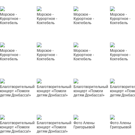
Морское -
Морское -
Морское -
Морское -
Курортное -
Курортное -
Курортное -
Курортное -
Коктебель
Коктебель
Коктебель
Коктебель
Морское -
Морское -
Морское -
Морское -
Курортное -
Курортное -
Курортное -
Курортное -
Коктебель
Коктебель
Коктебель
Коктебель
Благотворительный
Благотворительный
Благотворительный
Благотворите
концерт «Помоги
концерт «Помоги
концерт «Помоги
концерт «Пом
детям Донбасса!»
детям Донбасса!»
детям Донбасса!»
детям Донбас
Благотворительный
Благотворительный
Фото Алены
Фото Алены
концерт «Помоги
концерт «Помоги
Григорьевой
Григорьевой
детям Донбасса!»
детям Донбасса!»