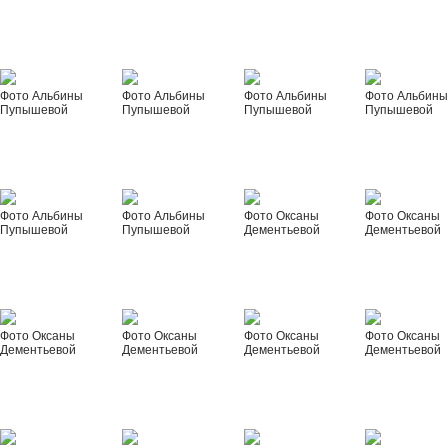
Фото Альбины
Фото Альбины
Фото Альбины
Фото Альбин
Пупышевой
Пупышевой
Пупышевой
Пупышевой
Фото Альбины
Фото Альбины
Фото Оксаны
Фото Оксаны
Пупышевой
Пупышевой
Дементьевой
Дементьевой
Фото Оксаны
Фото Оксаны
Фото Оксаны
Фото Оксаны
Дементьевой
Дементьевой
Дементьевой
Дементьевой