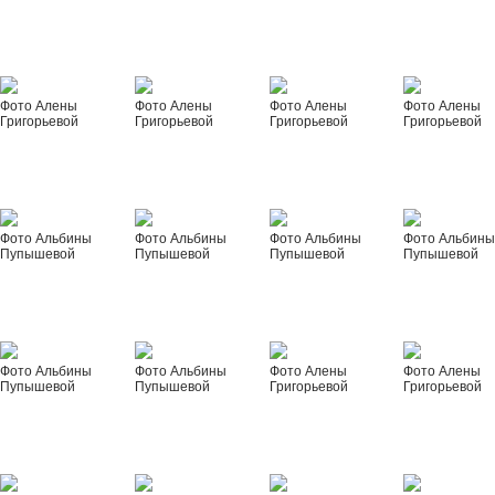
Фото Алены
Фото Алены
Фото Алены
Фото Алены
Григорьевой
Григорьевой
Григорьевой
Григорьевой
Фото Альбины
Фото Альбины
Фото Альбины
Фото Альбин
Пупышевой
Пупышевой
Пупышевой
Пупышевой
Фото Альбины
Фото Альбины
Фото Алены
Фото Алены
Пупышевой
Пупышевой
Григорьевой
Григорьевой