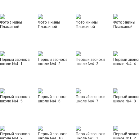
Фото Янины
Фото Янины
Фото Янины
Фото Янины
Плаксиной
Плаксиной
Плаксиной
Плаксиной
Первый звонок в
Первый звонок в
Первый звонок в
Первый звонок
школе №4_1
школе №4_2
школе №4_3
школе №4_4
Первый звонок в
Первый звонок в
Первый звонок в
Первый звонок
школе №4_5
школе №4_6
школе №4_7
школе №4_8
Первый звонок в
Первый звонок в
Первый звонок в
Первый звонок
школе №4_9
школе №4_10
школе №1_1
школе №1_2