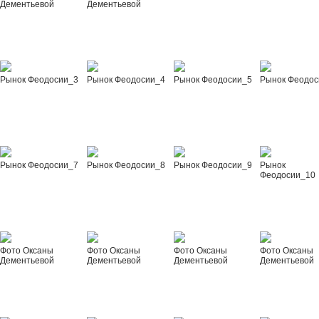
Дементьевой
Дементьевой
Рынок Феодосии_3
Рынок Феодосии_4
Рынок Феодосии_5
Рынок Феодос
Рынок Феодосии_7
Рынок Феодосии_8
Рынок Феодосии_9
Рынок
Феодосии_10
Фото Оксаны
Фото Оксаны
Фото Оксаны
Фото Оксаны
Дементьевой
Дементьевой
Дементьевой
Дементьевой