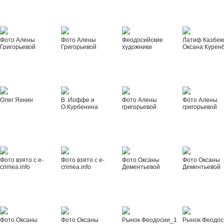
Фото Алены
Фото Алены
Феодосийские
Латиф Казбек
Григорьевой
Григорьевой
художники
Оксана Курен
Олег Яхнин
В. Иоффе и
Фото Алены
Фото Алены
О.Курбенина
григорьевой
григорьевой
Фото взято с e-
Фото взято с e-
Фото Оксаны
Фото Оксаны
crimea.info
crimea.info
Дементьевой
Дементьевой
Фото Оксаны
Фото Оксаны
Рынок Феодосии_1
Рынок Феодос