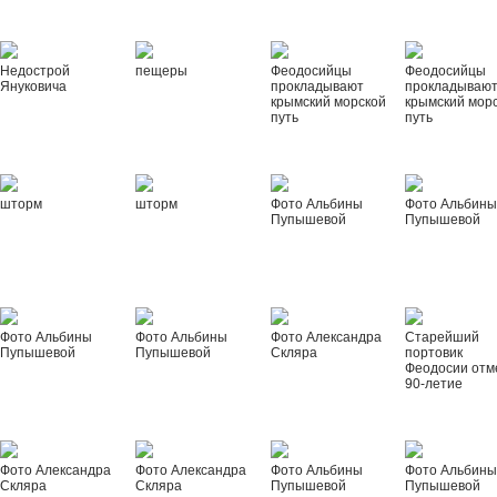
Недострой
пещеры
Феодосийцы
Феодосийцы
Януковича
прокладывают
прокладываю
крымский морской
крымский мор
путь
путь
шторм
шторм
Фото Альбины
Фото Альбин
Пупышевой
Пупышевой
Фото Альбины
Фото Альбины
Фото Александра
Старейший
Пупышевой
Пупышевой
Скляра
портовик
Феодосии отм
90-летие
Фото Александра
Фото Александра
Фото Альбины
Фото Альбин
Скляра
Скляра
Пупышевой
Пупышевой