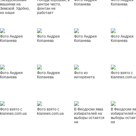
Экскурсионные
Погода хорошая, в
Фото Андрея
Фото Андрея
машинки на
центре чисто,
Копанева
Копанева
Земской. Удобно,
фонтан не
но наши
работает
Фото Андрея
Фото Андрея
Фото Андрея
Фото Андрея
Копанева
Копанева
Копанева
Копанева
Фото Андрея
Фото Андрея
Фото из
Фото взято с
Копанева
Копанева
интеренета
kianews.com.u
Фото взято с
Фото взято с
В Феодосии явка
В Феодосии я
kianews.com.ua
kianews.com.ua
избирателей на
избирателей 
выборы остается
выборы остае
ни
ни