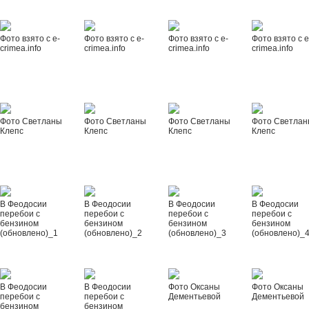
Фото взято с e-
Фото взято с e-
Фото взято с e-
Фото взято с e
crimea.info
crimea.info
crimea.info
crimea.info
Фото Светланы
Фото Светланы
Фото Светланы
Фото Светла
Клепс
Клепс
Клепс
Клепс
В Феодосии
В Феодосии
В Феодосии
В Феодосии
перебои с
перебои с
перебои с
перебои с
бензином
бензином
бензином
бензином
(обновлено)_1
(обновлено)_2
(обновлено)_3
(обновлено)_
В Феодосии
В Феодосии
Фото Оксаны
Фото Оксаны
перебои с
перебои с
Дементьевой
Дементьевой
бензином
бензином