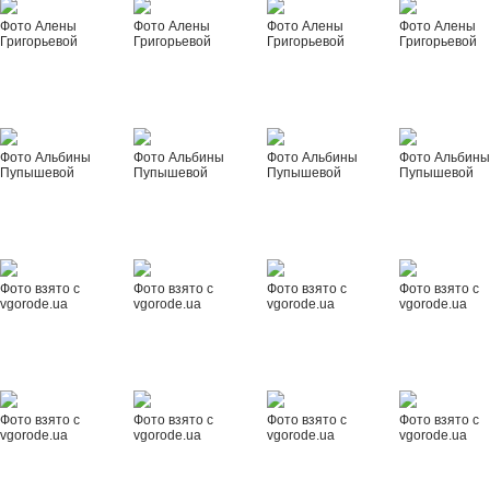
Фото Алены
Фото Алены
Фото Алены
Фото Алены
Григорьевой
Григорьевой
Григорьевой
Григорьевой
Фото Альбины
Фото Альбины
Фото Альбины
Фото Альбин
Пупышевой
Пупышевой
Пупышевой
Пупышевой
Фото взято с
Фото взято с
Фото взято с
Фото взято с
vgorode.ua
vgorode.ua
vgorode.ua
vgorode.ua
Фото взято с
Фото взято с
Фото взято с
Фото взято с
vgorode.ua
vgorode.ua
vgorode.ua
vgorode.ua