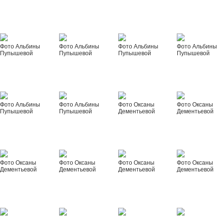
Фото Альбины
Фото Альбины
Фото Альбины
Фото Альбин
Пупышевой
Пупышевой
Пупышевой
Пупышевой
Фото Альбины
Фото Альбины
Фото Оксаны
Фото Оксаны
Пупышевой
Пупышевой
Дементьевой
Дементьевой
Фото Оксаны
Фото Оксаны
Фото Оксаны
Фото Оксаны
Дементьевой
Дементьевой
Дементьевой
Дементьевой