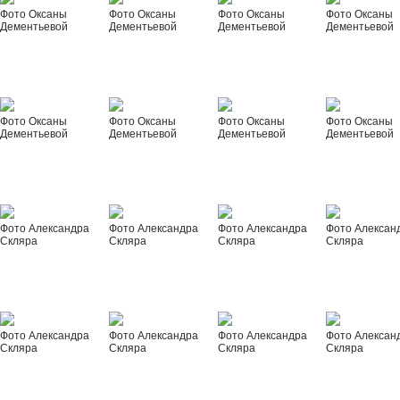
Фото Оксаны
Фото Оксаны
Фото Оксаны
Фото Оксаны
Дементьевой
Дементьевой
Дементьевой
Дементьевой
Фото Оксаны
Фото Оксаны
Фото Оксаны
Фото Оксаны
Дементьевой
Дементьевой
Дементьевой
Дементьевой
Фото Александра
Фото Александра
Фото Александра
Фото Алексан
Скляра
Скляра
Скляра
Скляра
Фото Александра
Фото Александра
Фото Александра
Фото Алексан
Скляра
Скляра
Скляра
Скляра