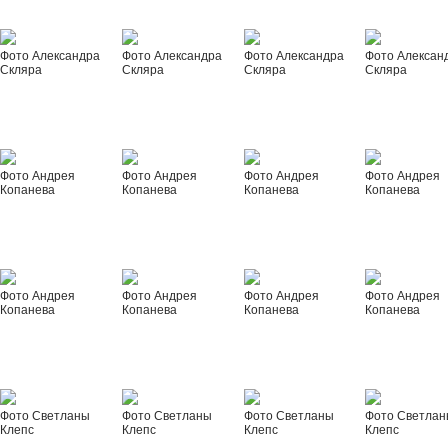
Фото Александра
Фото Александра
Фото Александра
Фото Алексан
Скляра
Скляра
Скляра
Скляра
Фото Андрея
Фото Андрея
Фото Андрея
Фото Андрея
Копанева
Копанева
Копанева
Копанева
Фото Андрея
Фото Андрея
Фото Андрея
Фото Андрея
Копанева
Копанева
Копанева
Копанева
Фото Светланы
Фото Светланы
Фото Светланы
Фото Светла
Клепс
Клепс
Клепс
Клепс