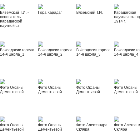
Вяземский Т.И. -
Гора Карадаг
Вяземский Т.И.
Карадагская
основатель
научная стан
Карадагской
1914 г.
научной ст
В Феодосии горела
В Феодосии горела
В Феодосии горела
В Феодосии г
14-я школа_1
14-я школа_2
14-я школа_3
14-я школа_4
Фото Оксаны
Фото Оксаны
Фото Оксаны
Фото Оксаны
Дементьевой
Дементьевой
Дементьевой
Дементьевой
Фото Оксаны
Фото Оксаны
Фото Александра
Фото Алексан
Дементьевой
Дементьевой
Скляра
Скляра