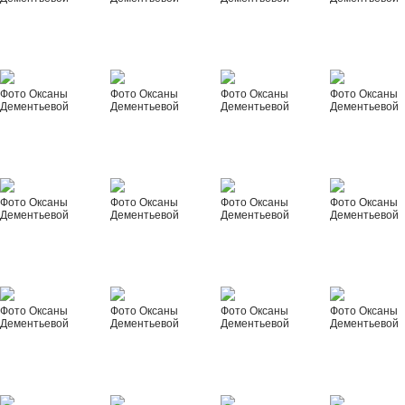
Фото Оксаны
Фото Оксаны
Фото Оксаны
Фото Оксаны
Дементьевой
Дементьевой
Дементьевой
Дементьевой
Фото Оксаны
Фото Оксаны
Фото Оксаны
Фото Оксаны
Дементьевой
Дементьевой
Дементьевой
Дементьевой
Фото Оксаны
Фото Оксаны
Фото Оксаны
Фото Оксаны
Дементьевой
Дементьевой
Дементьевой
Дементьевой