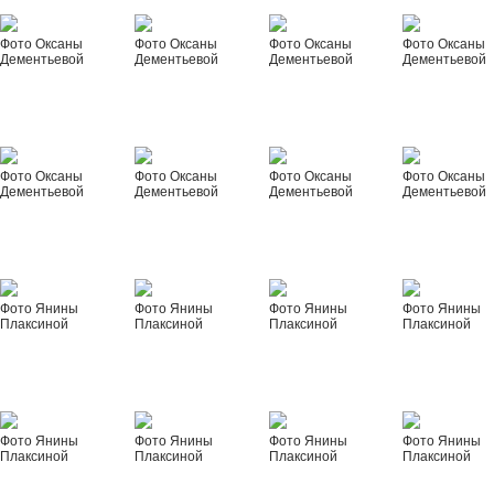
Фото Оксаны
Фото Оксаны
Фото Оксаны
Фото Оксаны
Дементьевой
Дементьевой
Дементьевой
Дементьевой
Фото Оксаны
Фото Оксаны
Фото Оксаны
Фото Оксаны
Дементьевой
Дементьевой
Дементьевой
Дементьевой
Фото Янины
Фото Янины
Фото Янины
Фото Янины
Плаксиной
Плаксиной
Плаксиной
Плаксиной
Фото Янины
Фото Янины
Фото Янины
Фото Янины
Плаксиной
Плаксиной
Плаксиной
Плаксиной