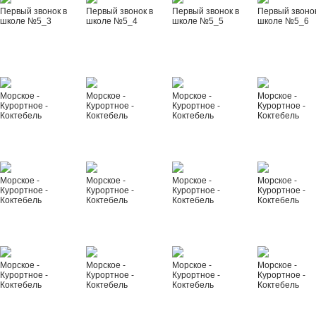
Первый звонок в
Первый звонок в
Первый звонок в
Первый звонок
школе №5_3
школе №5_4
школе №5_5
школе №5_6
Морское -
Морское -
Морское -
Морское -
Курортное -
Курортное -
Курортное -
Курортное -
Коктебель
Коктебель
Коктебель
Коктебель
Морское -
Морское -
Морское -
Морское -
Курортное -
Курортное -
Курортное -
Курортное -
Коктебель
Коктебель
Коктебель
Коктебель
Морское -
Морское -
Морское -
Морское -
Курортное -
Курортное -
Курортное -
Курортное -
Коктебель
Коктебель
Коктебель
Коктебель