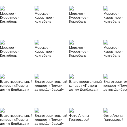
Морское -
Морское -
Морское -
Морское -
Курортное -
Курортное -
Курортное -
Курортное -
Коктебель
Коктебель
Коктебель
Коктебель
Морское -
Морское -
Морское -
Морское -
Курортное -
Курортное -
Курортное -
Курортное -
Коктебель
Коктебель
Коктебель
Коктебель
Благотворительный
Благотворительный
Благотворительный
Благотворите
концерт «Помоги
концерт «Помоги
концерт «Помоги
концерт «Пом
детям Донбасса!»
детям Донбасса!»
детям Донбасса!»
детям Донбас
Благотворительный
Благотворительный
Фото Алены
Фото Алены
концерт «Помоги
концерт «Помоги
Григорьевой
Григорьевой
детям Донбасса!»
детям Донбасса!»