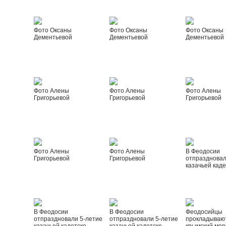
Фото Оксаны
Фото Оксаны
Фото Оксаны
Дементьевой
Дементьевой
Дементьевой
Фото Алены
Фото Алены
Фото Алены
Григорьевой
Григорьевой
Григорьевой
Фото Алены
Фото Алены
В Феодосии
Григорьевой
Григорьевой
отпраздновал
казачьей каде
В Феодосии
В Феодосии
Феодосийцы
отпраздновали 5-летие
отпраздновали 5-летие
прокладываю