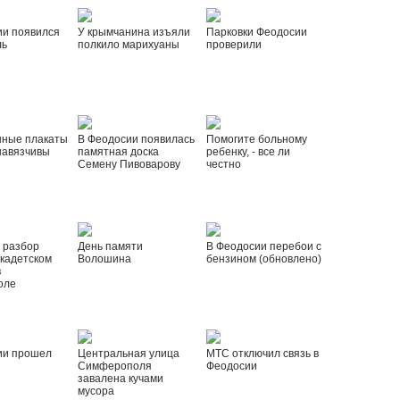
ии появился
У крымчанина изъяли
Парковки Феодосии
ль
полкило марихуаны
проверили
нные плакаты
В Феодосии появилась
Помогите больному
навязчивы
памятная доска
ребенку, - все ли
Семену Пивоварову
честно
 разбор
День памяти
В Феодосии перебои с
 кадетском
Волошина
бензином (обновлено)
в
оле
ии прошел
Центральная улица
МТС отключил связь в
Симферополя
Феодосии
завалена кучами
мусора