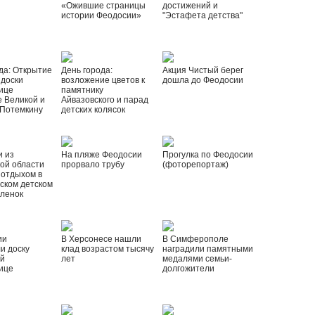
«Ожившие страницы
достижений и
истории Феодосии»
"Эстафета детства"
да: Открытие
День города:
Акция Чистый берег
 доски
возложение цветов к
дошла до Феодосии
ице
памятнику
 Великой и
Айвазовского и парад
 Потемкину
детских колясок
и из
На пляже Феодосии
Прогулка по Феодосии
ой области
прорвало трубу
(фоторепортаж)
 отдыхом в
ском детском
рленок
ии
В Херсонесе нашли
В Симферополе
и доску
клад возрастом тысячу
наградили памятными
ой
лет
медалями семьи-
ице
долгожители