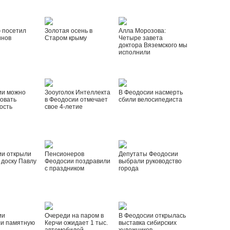
 посетил
Золотая осень в
Алла Морозова:
инов
Старом крыму
Четыре завета
доктора Вяземского мы
исполнили
ии можно
Зооуголок Интеллекта
В Феодосии насмерть
овать
в Феодосии отмечает
сбили велосипедиста
ость
свое 4-летие
ии открыли
Пенсионеров
Депутаты Феодосии
доску Павлу
Феодосии поздравили
выбрали руководство
с праздником
города
ии
Очереди на паром в
В Феодосии открылась
ли памятную
Керчи ожидает 1 тыс.
выставка сибирских