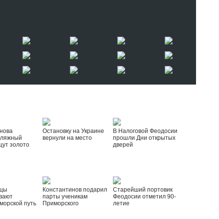
нова
Остановку на Украине
В Налоговой Феодосии
пляжный
вернули на место
прошли Дни открытых
щут золото
дверей
йцы
Константинов подарил
Старейший портовик
вают
парты ученикам
Феодосии отметил 90-
морской путь
Приморского
летие