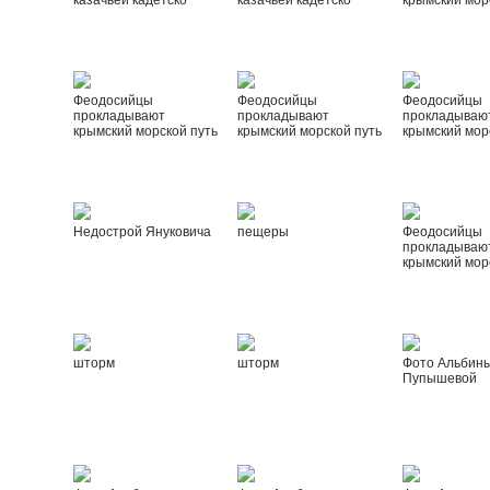
казачьей кадетско
казачьей кадетско
крымский мор
Феодосийцы
Феодосийцы
Феодосийцы
прокладывают
прокладывают
прокладываю
крымский морской путь
крымский морской путь
крымский мор
Недострой Януковича
пещеры
Феодосийцы
прокладываю
крымский мор
шторм
шторм
Фото Альбин
Пупышевой