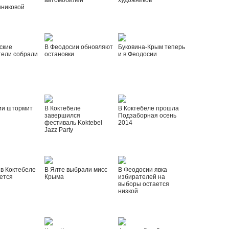
автомобилей
художников
шниковой
ские
В Феодосии обновляют
Буковина-Крым теперь
тели собрали
остановки
и в Феодосии
ии штормит
В Коктебеле
В Коктебеле прошла
завершился
Подзаборная осень
фестиваль Koktebel
2014
Jazz Party
 в Коктебеле
В Ялте выбрали мисс
В Феодосии явка
ется
Крыма
избирателей на
выборы остается
низкой