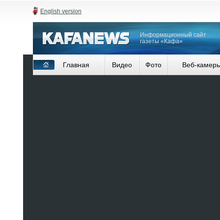
English version
Информационный сайт
газеты «Кафа»
Главная
Видео
Фото
Веб-камер