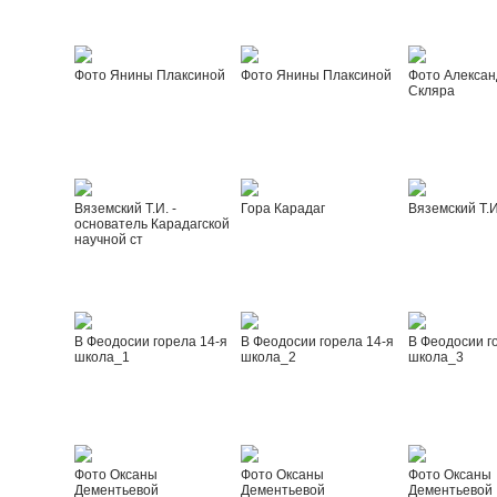
Фото Янины Плаксиной
Фото Янины Плаксиной
Фото Алексан
Скляра
Вяземский Т.И. -
Гора Карадаг
Вяземский Т.И
основатель Карадагской
научной ст
В Феодосии горела 14-я
В Феодосии горела 14-я
В Феодосии г
школа_1
школа_2
школа_3
Фото Оксаны
Фото Оксаны
Фото Оксаны
Дементьевой
Дементьевой
Дементьевой