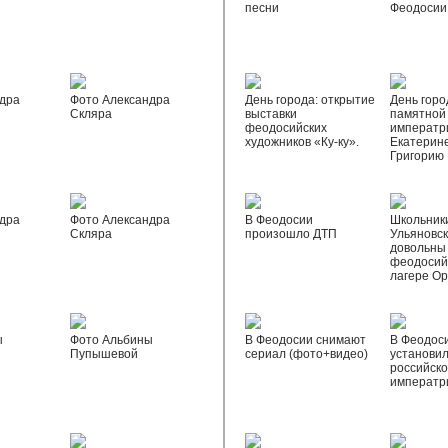
песни
Феодосии
дра
Фото Александра
День города: открытие
День горо
Скляра
выставки
памятной
феодосийских
императр
художников «Ку-ку».
Екатерине
Григорию
дра
Фото Александра
В Феодосии
Школьник
Скляра
произошло ДТП
Ульяновск
довольны
феодосий
лагере О
ы
Фото Альбины
В Феодосии снимают
В Феодос
Пупышевой
сериал (фото+видео)
установил
российск
императр