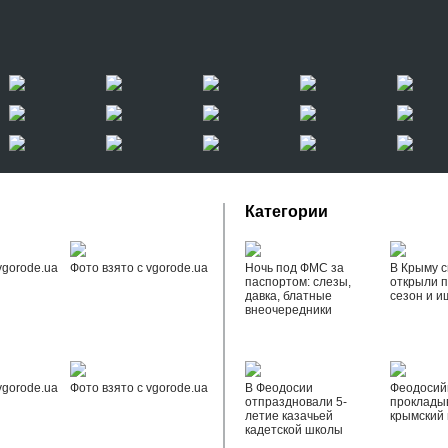
Категории
vgorode.ua
Фото взято с vgorode.ua
Ночь под ФМС за
В Крыму с
паспортом: слезы,
открыли 
давка, блатные
сезон и и
внеочередники
vgorode.ua
Фото взято с vgorode.ua
В Феодосии
Феодоси
отпраздновали 5-
проклады
летие казачьей
крымский 
кадетской школы