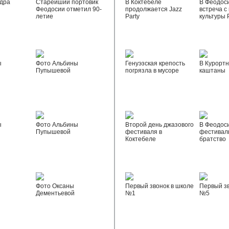
дра
Старейший портовик
В Коктебеле
В Феодос
Феодосии отметил 90-
продолжается Jazz
встреча с
летие
Party
культуры 
ы
Фото Альбины
Генуэзская крепость
В Курортн
Пупышевой
погрязла в мусоре
каштаны
ы
Фото Альбины
Второй день джазового
В Феодос
Пупышевой
фестиваля в
фестивал
Коктебеле
братство
Фото Оксаны
Первый звонок в школе
Первый зв
Дементьевой
№1
№5