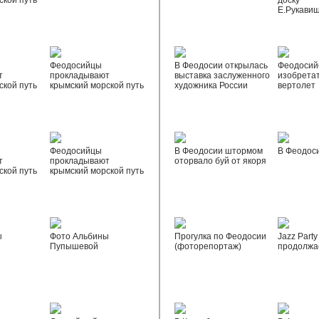
ской путь
доску
Е.Рукави
Феодосийцы
В Феодосии открылась
Феодосий
т
прокладывают
выставка заслуженного
изобрета
ской путь
крымский морской путь
художника России
вертолет
Феодосийцы
В Феодосии штормом
В Феодос
т
прокладывают
оторвало буй от якоря
ской путь
крымский морской путь
ы
Фото Альбины
Прогулка по Феодосии
Jazz Party
Пупышевой
(фоторепортаж)
продолжа