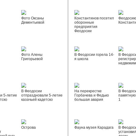
Фото Оксаны
Константинов посетил
Феодосию
Дементьевой
оборонные
Констант
предприятия
Феодосии
Фото Алены
В Феодосии горела 14-
В Феодос
Григорьевой
я школа
регистрир
недвижим
В Феодосии
На перекрестке
В Феодос
и 5-летие
отпраздновали 5-летие
Горбачева и Федько
памятную 
тско
казачьей кадетско
большая авария
1
Острова
Фауна музея Карадага
В Феодос
т
установи