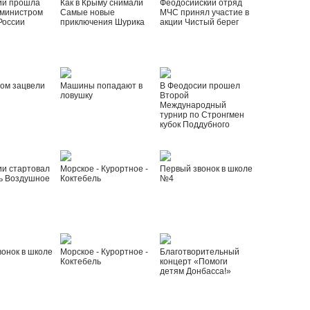
ии прошла
Как в Крыму снимали
Феодосийский отряд
 министром
Самые новые
МЧС принял участие в
России
приключения Шурика
акции Чистый берег
ом зацвели
Машины попадают в
В Феодосии прошел
ловушку
Второй
Международный
турнир по Стронгмен
кубок Поддубного
ии стартовал
Морское - Курортное -
Первый звонок в школе
ь Воздушное
Коктебель
№4
онок в школе
Морское - Курортное -
Благотворительный
Коктебель
концерт «Помоги
детям Донбасса!»