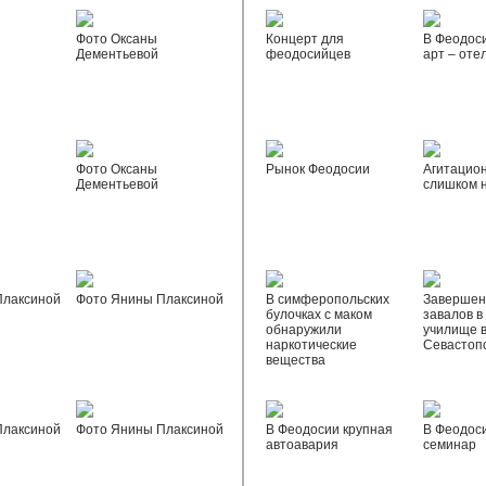
Фото Оксаны
Концерт для
В Феодос
Дементьевой
феодосийцев
арт – оте
Фото Оксаны
Рынок Феодосии
Агитацио
Дементьевой
слишком 
Плаксиной
Фото Янины Плаксиной
В симферопольских
Завершен
булочках с маком
завалов в
обнаружили
училище 
наркотические
Севастоп
вещества
Плаксиной
Фото Янины Плаксиной
В Феодосии крупная
В Феодос
автоавария
семинар