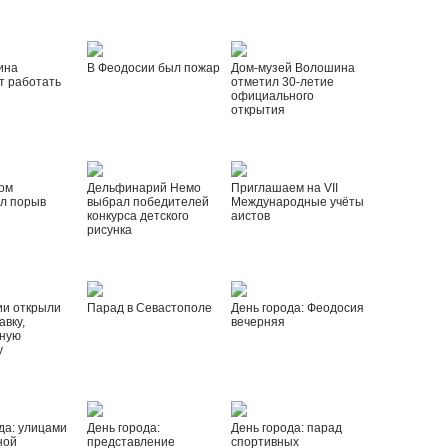
ина
В Феодосии был пожар
Дом-музей Волошина
т работать
отметил 30-летие
официального
открытия
ом
Дельфинарий Немо
Приглашаем на VII
л порыв
выбрал победителей
Международные учёты
конкурса детского
аистов
рисунка
ии открыли
Парад в Севастополе
День города: Феодосия
вку,
вечерняя
ную
у
да: улицами
День города:
День города: парад
ной
представление
спортивных