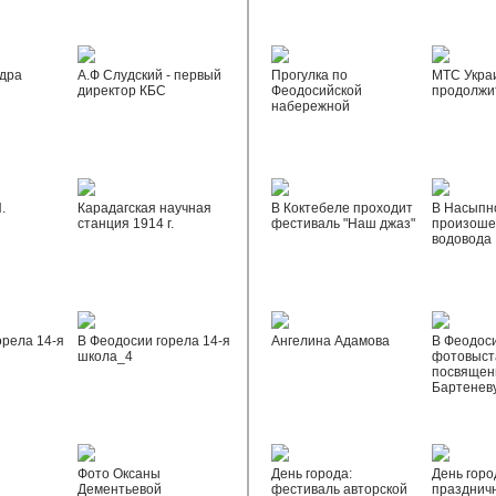
дра
А.Ф Слудский - первый
Прогулка по
МТС Укра
директор КБС
Феодосийской
продолжи
набережной
.
Карадагская научная
В Коктебеле проходит
В Насыпн
станция 1914 г.
фестиваль "Наш джаз"
произоше
водовода
орела 14-я
В Феодосии горела 14-я
Ангелина Адамова
В Феодос
школа_4
фотовыста
посвящен
Бартенев
Фото Оксаны
День города:
День горо
Дементьевой
фестиваль авторской
празднич