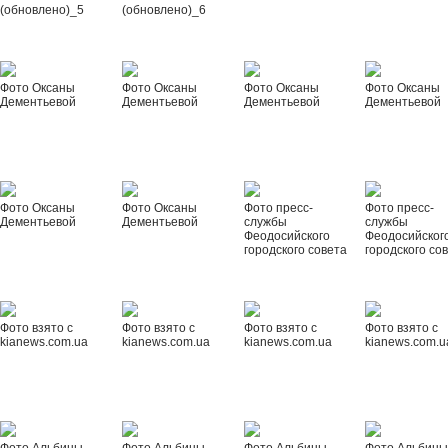
(обновлено)_5
(обновлено)_6
Фото Оксаны
Фото Оксаны
Фото Оксаны
Фото Оксаны
Дементьевой
Дементьевой
Дементьевой
Дементьевой
Фото Оксаны
Фото Оксаны
Фото пресс-
Фото пресс-
Дементьевой
Дементьевой
службы
службы
Феодосийского
Феодосийског
городского совета
городского со
Фото взято с
Фото взято с
Фото взято с
Фото взято с
kianews.com.ua
kianews.com.ua
kianews.com.ua
kianews.com.u