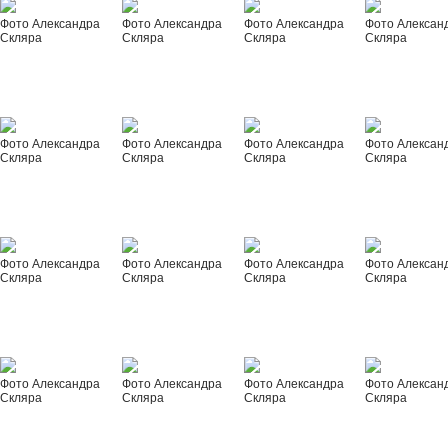
Фото Александра
Фото Александра
Фото Александра
Фото Алексан
Скляра
Скляра
Скляра
Скляра
Фото Александра
Фото Александра
Фото Александра
Фото Алексан
Скляра
Скляра
Скляра
Скляра
Фото Александра
Фото Александра
Фото Александра
Фото Алексан
Скляра
Скляра
Скляра
Скляра
Фото Александра
Фото Александра
Фото Александра
Фото Алексан
Скляра
Скляра
Скляра
Скляра