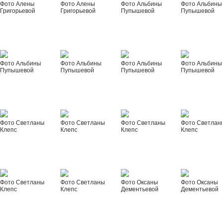
Фото Алены
Фото Алены
Фото Альбины
Фото Альбин
Григорьевой
Григорьевой
Пупышевой
Пупышевой
Фото Альбины
Фото Альбины
Фото Альбины
Фото Альбин
Пупышевой
Пупышевой
Пупышевой
Пупышевой
Фото Светланы
Фото Светланы
Фото Светланы
Фото Светла
Клепс
Клепс
Клепс
Клепс
Фото Светланы
Фото Светланы
Фото Оксаны
Фото Оксаны
Клепс
Клепс
Дементьевой
Дементьевой