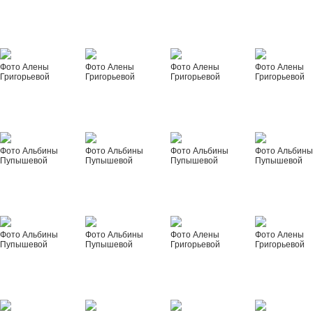
Фото Алены
Фото Алены
Фото Алены
Фото Алены
Григорьевой
Григорьевой
Григорьевой
Григорьевой
Фото Альбины
Фото Альбины
Фото Альбины
Фото Альбин
Пупышевой
Пупышевой
Пупышевой
Пупышевой
Фото Альбины
Фото Альбины
Фото Алены
Фото Алены
Пупышевой
Пупышевой
Григорьевой
Григорьевой