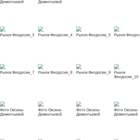
Дементьевой
Дементьевой
Рынок Феодосии_3
Рынок Феодосии_4
Рынок Феодосии_5
Рынок Феодос
Рынок Феодосии_7
Рынок Феодосии_8
Рынок Феодосии_9
Рынок
Феодосии_10
Фото Оксаны
Фото Оксаны
Фото Оксаны
Фото Оксаны
Дементьевой
Дементьевой
Дементьевой
Дементьевой