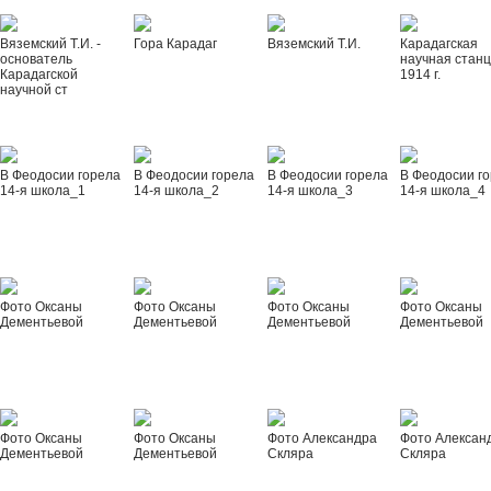
Вяземский Т.И. -
Гора Карадаг
Вяземский Т.И.
Карадагская
основатель
научная стан
Карадагской
1914 г.
научной ст
В Феодосии горела
В Феодосии горела
В Феодосии горела
В Феодосии г
14-я школа_1
14-я школа_2
14-я школа_3
14-я школа_4
Фото Оксаны
Фото Оксаны
Фото Оксаны
Фото Оксаны
Дементьевой
Дементьевой
Дементьевой
Дементьевой
Фото Оксаны
Фото Оксаны
Фото Александра
Фото Алексан
Дементьевой
Дементьевой
Скляра
Скляра