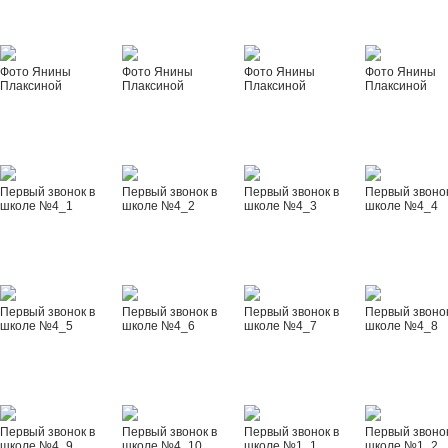
Фото Янины
Фото Янины
Фото Янины
Фото Янины
Плаксиной
Плаксиной
Плаксиной
Плаксиной
Первый звонок в
Первый звонок в
Первый звонок в
Первый звонок
школе №4_1
школе №4_2
школе №4_3
школе №4_4
Первый звонок в
Первый звонок в
Первый звонок в
Первый звонок
школе №4_5
школе №4_6
школе №4_7
школе №4_8
Первый звонок в
Первый звонок в
Первый звонок в
Первый звонок
школе №4_9
школе №4_10
школе №1_1
школе №1_2