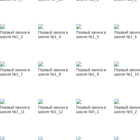
Первый звонок в
Первый звонок в
Первый звонок в
Первый звонок
школе №1_3
школе №1_4
школе №1_5
школе №1_6
Первый звонок в
Первый звонок в
Первый звонок в
Первый звонок
школе №1_7
школе №1_8
школе №1_9
школе №1_10
Первый звонок в
Первый звонок в
Первый звонок в
Первый звонок
школе №1_11
школе №1_12
школе №5_1
школе №5_2