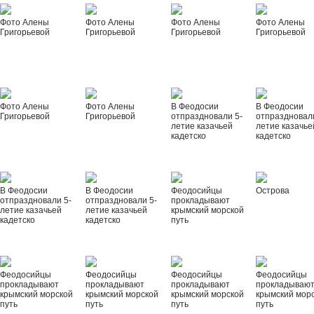
Фото Алены
Фото Алены
Фото Алены
Фото Алены
Григорьевой
Григорьевой
Григорьевой
Григорьевой
Фото Алены
Фото Алены
В Феодосии
В Феодосии
Григорьевой
Григорьевой
отпраздновали 5-
отпраздновал
летие казачьей
летие казачье
кадетско
кадетско
В Феодосии
В Феодосии
Феодосийцы
Острова
отпраздновали 5-
отпраздновали 5-
прокладывают
летие казачьей
летие казачьей
крымский морской
кадетско
кадетско
путь
Феодосийцы
Феодосийцы
Феодосийцы
Феодосийцы
прокладывают
прокладывают
прокладывают
прокладываю
крымский морской
крымский морской
крымский морской
крымский мор
путь
путь
путь
путь