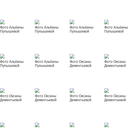
Фото Альбины
Фото Альбины
Фото Альбины
Фото Альбин
Пупышевой
Пупышевой
Пупышевой
Пупышевой
Фото Альбины
Фото Альбины
Фото Оксаны
Фото Оксаны
Пупышевой
Пупышевой
Дементьевой
Дементьевой
Фото Оксаны
Фото Оксаны
Фото Оксаны
Фото Оксаны
Дементьевой
Дементьевой
Дементьевой
Дементьевой