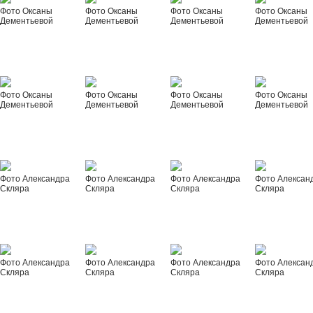
Фото Оксаны
Фото Оксаны
Фото Оксаны
Фото Оксаны
Дементьевой
Дементьевой
Дементьевой
Дементьевой
Фото Оксаны
Фото Оксаны
Фото Оксаны
Фото Оксаны
Дементьевой
Дементьевой
Дементьевой
Дементьевой
Фото Александра
Фото Александра
Фото Александра
Фото Алексан
Скляра
Скляра
Скляра
Скляра
Фото Александра
Фото Александра
Фото Александра
Фото Алексан
Скляра
Скляра
Скляра
Скляра