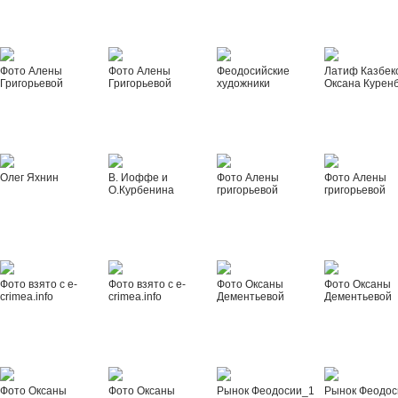
Фото Алены
Фото Алены
Феодосийские
Латиф Казбек
Григорьевой
Григорьевой
художники
Оксана Курен
Олег Яхнин
В. Иоффе и
Фото Алены
Фото Алены
О.Курбенина
григорьевой
григорьевой
Фото взято с e-
Фото взято с e-
Фото Оксаны
Фото Оксаны
crimea.info
crimea.info
Дементьевой
Дементьевой
Фото Оксаны
Фото Оксаны
Рынок Феодосии_1
Рынок Феодос