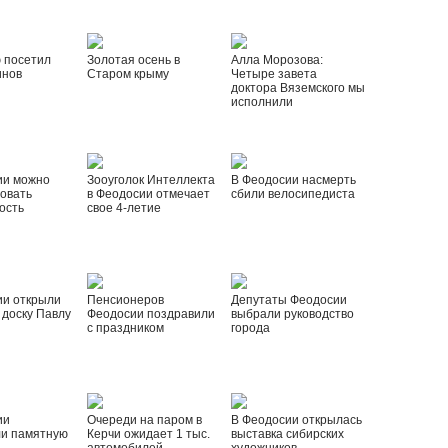
 посетил
Золотая осень в
Алла Морозова:
инов
Старом крыму
Четыре завета
доктора Вяземского мы
исполнили
ии можно
Зооуголок Интеллекта
В Феодосии насмерть
овать
в Феодосии отмечает
сбили велосипедиста
ость
свое 4-летие
ии открыли
Пенсионеров
Депутаты Феодосии
доску Павлу
Феодосии поздравили
выбрали руководство
с праздником
города
ии
Очереди на паром в
В Феодосии открылась
ли памятную
Керчи ожидает 1 тыс.
выставка сибирских