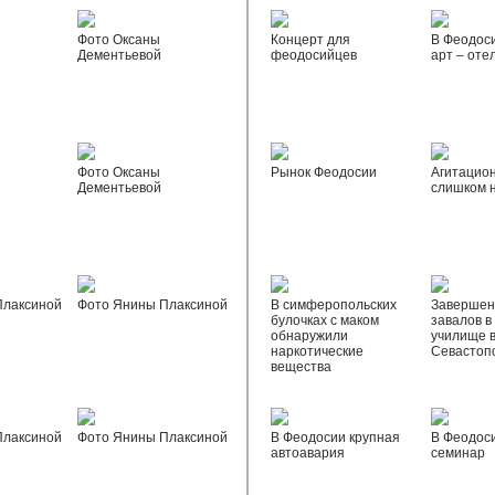
Фото Оксаны
Концерт для
В Феодос
Дементьевой
феодосийцев
арт – оте
Фото Оксаны
Рынок Феодосии
Агитацио
Дементьевой
слишком 
Плаксиной
Фото Янины Плаксиной
В симферопольских
Завершен
булочках с маком
завалов в
обнаружили
училище 
наркотические
Севастоп
вещества
Плаксиной
Фото Янины Плаксиной
В Феодосии крупная
В Феодос
автоавария
семинар