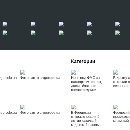
Категории
vgorode.ua
Фото взято с vgorode.ua
Ночь под ФМС за
В Крыму с
паспортом: слезы,
открыли 
давка, блатные
сезон и и
внеочередники
vgorode.ua
Фото взято с vgorode.ua
В Феодосии
Феодоси
отпраздновали 5-
проклады
летие казачьей
крымский 
кадетской школы