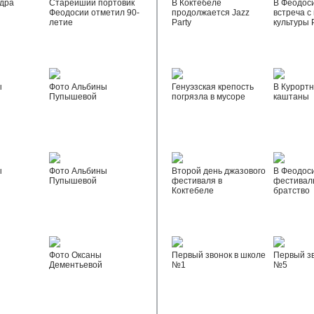
дра
Старейший портовик
В Коктебеле
В Феодос
Феодосии отметил 90-
продолжается Jazz
встреча с
летие
Party
культуры 
ы
Фото Альбины
Генуэзская крепость
В Курортн
Пупышевой
погрязла в мусоре
каштаны
ы
Фото Альбины
Второй день джазового
В Феодос
Пупышевой
фестиваля в
фестивал
Коктебеле
братство
Фото Оксаны
Первый звонок в школе
Первый зв
Дементьевой
№1
№5