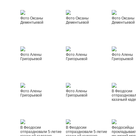
Фото Оксаны
Фото Оксаны
Фото Оксаны
Дементьевой
Дементьевой
Дементьевой
Фото Алены
Фото Алены
Фото Алены
Григорьевой
Григорьевой
Григорьевой
Фото Алены
Фото Алены
В Феодосии
Григорьевой
Григорьевой
отпраздновал
казачьей каде
В Феодосии
В Феодосии
Феодосийцы
отпраздновали 5-летие
отпраздновали 5-летие
прокладываю