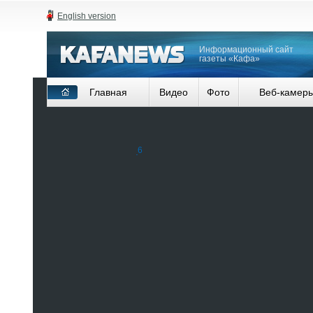
English version
Информационный сайт
газеты «Кафа»
Главная
Видео
Фото
Веб-камер