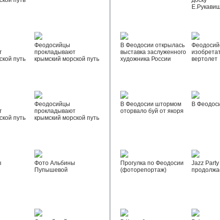
ской путь
доску
Е.Рукави
Феодосийцы
В Феодосии открылась
Феодосий
т
прокладывают
выставка заслуженного
изобрета
ской путь
крымский морской путь
художника России
вертолет
Феодосийцы
В Феодосии штормом
В Феодос
т
прокладывают
оторвало буй от якоря
ской путь
крымский морской путь
ы
Фото Альбины
Прогулка по Феодосии
Jazz Party
Пупышевой
(фоторепортаж)
продолжа