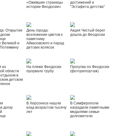
«Ожившие страницы
достижений и
истории Феодосии»
"Эстафета детства"
да: Открытие
День города:
Акция Чистый берег
 доски
возложение цветов к
дошла до Феодосии
ице
памятнику
 Великой и
Айвазовского и парад
 Потемкину
детских колясок
и из
На пляже Феодосии
Прогулка по Феодосии
ой области
прорвало трубу
(фоторепортаж)
 отдыхом в
ском детском
рленок
ии
В Херсонесе нашли
В Симферополе
и доску
клад возрастом тысячу
наградили памятными
ой
лет
медалями семьи-
ице
долгожители