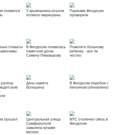
ии появился
У крымчанина изъяли
Парковки Феодосии
ль
полкило марихуаны
проверили
нные плакаты
В Феодосии появилась
Помогите больному
навязчивы
памятная доска
ребенку, - все ли
Семену Пивоварову
честно
 разбор
День памяти
В Феодосии перебои с
 кадетском
Волошина
бензином (обновлено)
в
оле
ии прошел
Центральная улица
МТС отключил связь в
Симферополя
Феодосии
завалена кучами
мусора