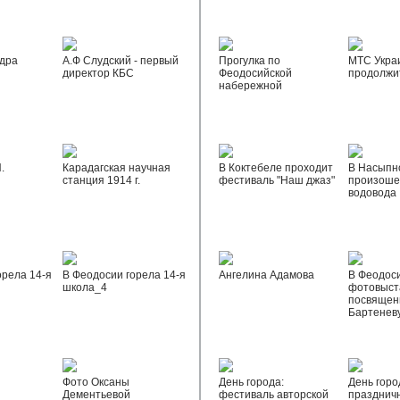
дра
А.Ф Слудский - первый
Прогулка по
МТС Укра
директор КБС
Феодосийской
продолжи
набережной
.
Карадагская научная
В Коктебеле проходит
В Насыпн
станция 1914 г.
фестиваль "Наш джаз"
произоше
водовода
орела 14-я
В Феодосии горела 14-я
Ангелина Адамова
В Феодос
школа_4
фотовыста
посвящен
Бартенев
Фото Оксаны
День города:
День горо
Дементьевой
фестиваль авторской
празднич