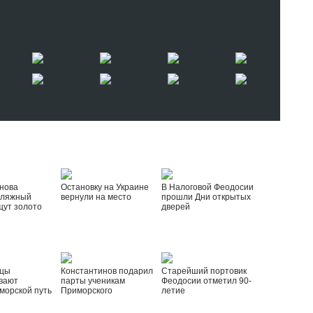
нова
Остановку на Украине
В Налоговой Феодосии
пляжный
вернули на место
прошли Дни открытых
щут золото
дверей
йцы
Константинов подарил
Старейший портовик
вают
парты ученикам
Феодосии отметил 90-
морской путь
Приморского
летие