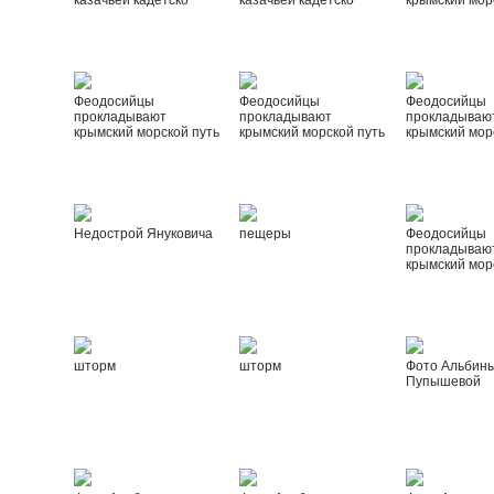
казачьей кадетско
казачьей кадетско
крымский мор
Феодосийцы
Феодосийцы
Феодосийцы
прокладывают
прокладывают
прокладываю
крымский морской путь
крымский морской путь
крымский мор
Недострой Януковича
пещеры
Феодосийцы
прокладываю
крымский мор
шторм
шторм
Фото Альбин
Пупышевой