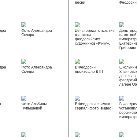
песни
Феодосии
дра
Фото Александра
День города: открытие
День горо
Скляра
выставки
памятной
феодосийских
императр
художников «Ку-ку».
Екатерине
Григорию
дра
Фото Александра
В Феодосии
Школьник
Скляра
произошло ДТП
Ульяновск
довольны
феодосий
лагере О
ы
Фото Альбины
В Феодосии снимают
В Феодос
Пупышевой
сериал (фото+видео)
установил
российск
императр