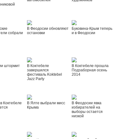
автомобилей
художников
шниковой
ские
В Феодосии обновляют
Буковина-Крым теперь
тели собрали
остановки
и в Феодосии
ии штормит
В Коктебеле
В Коктебеле прошла
завершился
Подзаборная осень
фестиваль Koktebel
2014
Jazz Party
 в Коктебеле
В Ялте выбрали мисс
В Феодосии явка
ется
Крыма
избирателей на
выборы остается
низкой