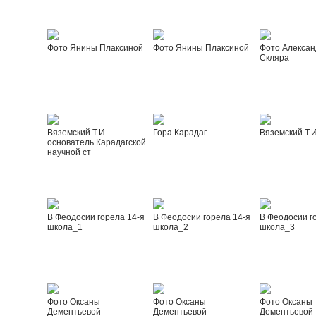
Фото Янины Плаксиной
Фото Янины Плаксиной
Фото Алексан
Скляра
Вяземский Т.И. -
Гора Карадаг
Вяземский Т.И
основатель Карадагской
научной ст
В Феодосии горела 14-я
В Феодосии горела 14-я
В Феодосии г
школа_1
школа_2
школа_3
Фото Оксаны
Фото Оксаны
Фото Оксаны
Дементьевой
Дементьевой
Дементьевой