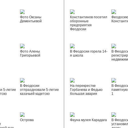
Фото Оксаны
Константинов посетил
Феодосию
Дементьевой
оборонные
Констант
предприятия
Феодосии
Фото Алены
В Феодосии горела 14-
В Феодос
Григорьевой
я школа
регистрир
недвижим
В Феодосии
На перекрестке
В Феодос
и 5-летие
отпраздновали 5-летие
Горбачева и Федько
памятную 
тско
казачьей кадетско
большая авария
1
Острова
Фауна музея Карадага
В Феодос
т
установи