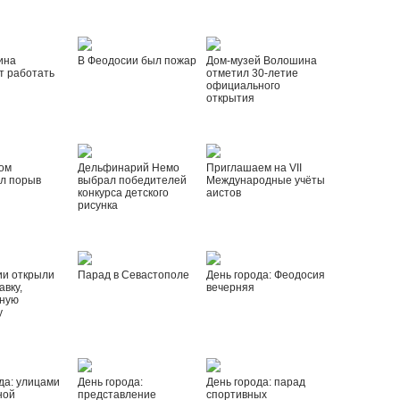
ина
В Феодосии был пожар
Дом-музей Волошина
т работать
отметил 30-летие
официального
открытия
ом
Дельфинарий Немо
Приглашаем на VII
л порыв
выбрал победителей
Международные учёты
конкурса детского
аистов
рисунка
ии открыли
Парад в Севастополе
День города: Феодосия
вку,
вечерняя
ную
у
да: улицами
День города:
День города: парад
ной
представление
спортивных