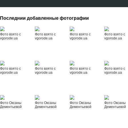
Последнии добавленные фотографии
Фото взято с
Фото взято с
Фото взято с
Фото взято с
vgorode.ua
vgorode.ua
vgorode.ua
vgorode.ua
Фото взято с
Фото взято с
Фото взято с
Фото взято с
vgorode.ua
vgorode.ua
vgorode.ua
vgorode.ua
Фото Оксаны
Фото Оксаны
Фото Оксаны
Фото Оксаны
Дементьевой
Дементьевой
Дементьевой
Дементьевой