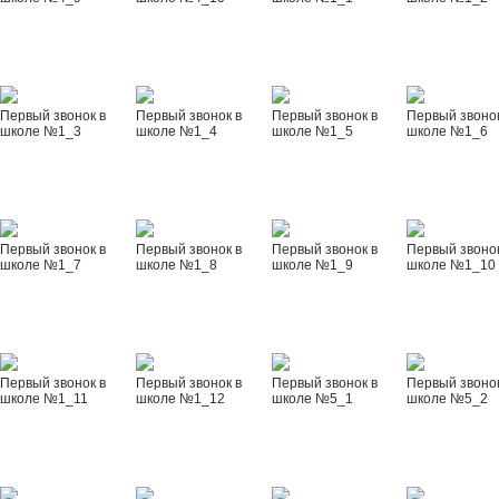
Первый звонок в
Первый звонок в
Первый звонок в
Первый звонок
школе №1_3
школе №1_4
школе №1_5
школе №1_6
Первый звонок в
Первый звонок в
Первый звонок в
Первый звонок
школе №1_7
школе №1_8
школе №1_9
школе №1_10
Первый звонок в
Первый звонок в
Первый звонок в
Первый звонок
школе №1_11
школе №1_12
школе №5_1
школе №5_2