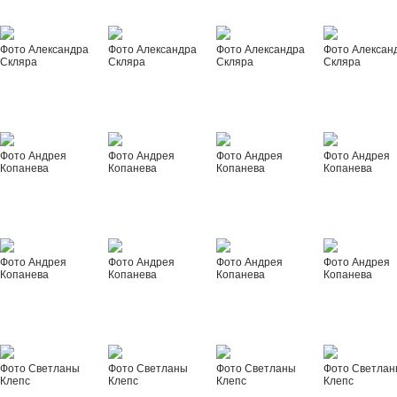
Фото Александра
Фото Александра
Фото Александра
Фото Алексан
Скляра
Скляра
Скляра
Скляра
Фото Андрея
Фото Андрея
Фото Андрея
Фото Андрея
Копанева
Копанева
Копанева
Копанева
Фото Андрея
Фото Андрея
Фото Андрея
Фото Андрея
Копанева
Копанева
Копанева
Копанева
Фото Светланы
Фото Светланы
Фото Светланы
Фото Светла
Клепс
Клепс
Клепс
Клепс