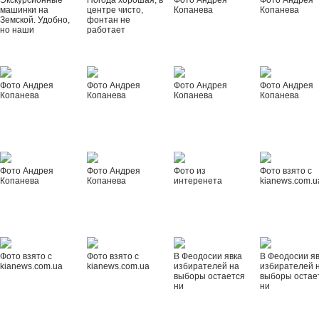
Экскурсионные
Погода хорошая, в
Фото Андрея
Фото Андрея
машинки на
центре чисто,
Копанева
Копанева
Земской. Удобно,
фонтан не
но наши
работает
Фото Андрея
Фото Андрея
Фото Андрея
Фото Андрея
Копанева
Копанева
Копанева
Копанева
Фото Андрея
Фото Андрея
Фото из
Фото взято с
Копанева
Копанева
интеренета
kianews.com.u
Фото взято с
Фото взято с
В Феодосии явка
В Феодосии я
kianews.com.ua
kianews.com.ua
избирателей на
избирателей 
выборы остается
выборы остае
ни
ни