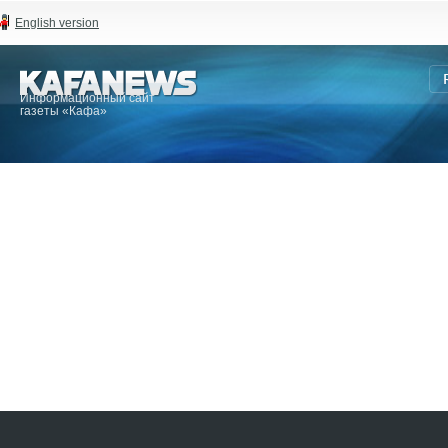
English version
Информационный сайт
газеты «Кафа»