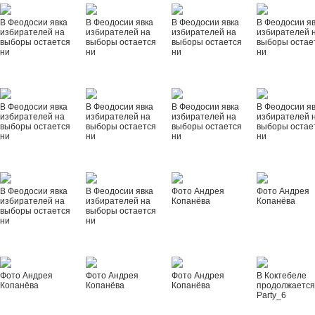
В Феодосии явка
В Феодосии явка
В Феодосии явка
В Феодосии я
избирателей на
избирателей на
избирателей на
избирателей 
выборы остается
выборы остается
выборы остается
выборы остае
ни
ни
ни
ни
В Феодосии явка
В Феодосии явка
В Феодосии явка
В Феодосии я
избирателей на
избирателей на
избирателей на
избирателей 
выборы остается
выборы остается
выборы остается
выборы остае
ни
ни
ни
ни
В Феодосии явка
В Феодосии явка
Фото Андрея
Фото Андрея
избирателей на
избирателей на
Копанёва
Копанёва
выборы остается
выборы остается
ни
ни
Фото Андрея
Фото Андрея
Фото Андрея
В Коктебеле
Копанёва
Копанёва
Копанёва
продолжается
Party_6