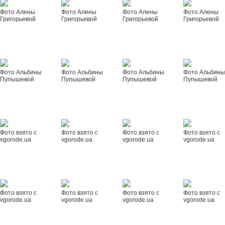
Фото Алены
Фото Алены
Фото Алены
Фото Алены
Григорьевой
Григорьевой
Григорьевой
Григорьевой
Фото Альбины
Фото Альбины
Фото Альбины
Фото Альбин
Пупышевой
Пупышевой
Пупышевой
Пупышевой
Фото взято с
Фото взято с
Фото взято с
Фото взято с
vgorode.ua
vgorode.ua
vgorode.ua
vgorode.ua
Фото взято с
Фото взято с
Фото взято с
Фото взято с
vgorode.ua
vgorode.ua
vgorode.ua
vgorode.ua