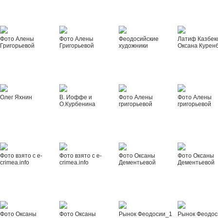
Фото Алены
Фото Алены
Феодосийские
Латиф Казбек
Григорьевой
Григорьевой
художники
Оксана Курен
Олег Яхнин
В. Иоффе и
Фото Алены
Фото Алены
О.Курбенина
григорьевой
григорьевой
Фото взято с e-
Фото взято с e-
Фото Оксаны
Фото Оксаны
crimea.info
crimea.info
Дементьевой
Дементьевой
Фото Оксаны
Фото Оксаны
Рынок Феодосии_1
Рынок Феодос