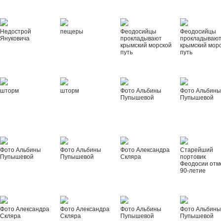
Недострой
пещеры
Феодосийцы
Феодосийцы
Януковича
прокладывают
прокладываю
крымский морской
крымский мор
путь
путь
шторм
шторм
Фото Альбины
Фото Альбин
Пупышевой
Пупышевой
Фото Альбины
Фото Альбины
Фото Александра
Старейший
Пупышевой
Пупышевой
Скляра
портовик
Феодосии отм
90-летие
Фото Александра
Фото Александра
Фото Альбины
Фото Альбин
Скляра
Скляра
Пупышевой
Пупышевой