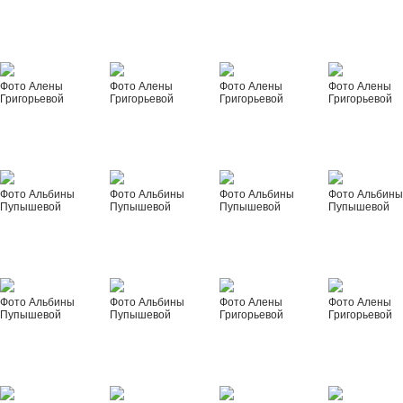
Фото Алены
Фото Алены
Фото Алены
Фото Алены
Григорьевой
Григорьевой
Григорьевой
Григорьевой
Фото Альбины
Фото Альбины
Фото Альбины
Фото Альбин
Пупышевой
Пупышевой
Пупышевой
Пупышевой
Фото Альбины
Фото Альбины
Фото Алены
Фото Алены
Пупышевой
Пупышевой
Григорьевой
Григорьевой