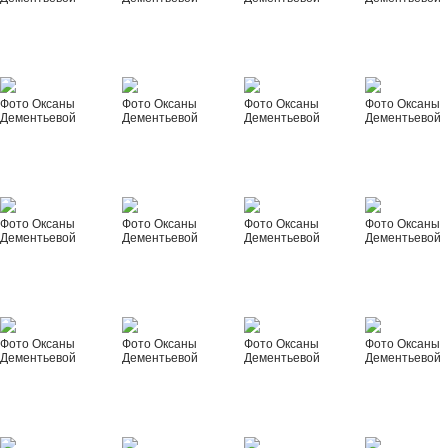
Фото Оксаны
Фото Оксаны
Фото Оксаны
Фото Оксаны
Дементьевой
Дементьевой
Дементьевой
Дементьевой
Фото Оксаны
Фото Оксаны
Фото Оксаны
Фото Оксаны
Дементьевой
Дементьевой
Дементьевой
Дементьевой
Фото Оксаны
Фото Оксаны
Фото Оксаны
Фото Оксаны
Дементьевой
Дементьевой
Дементьевой
Дементьевой