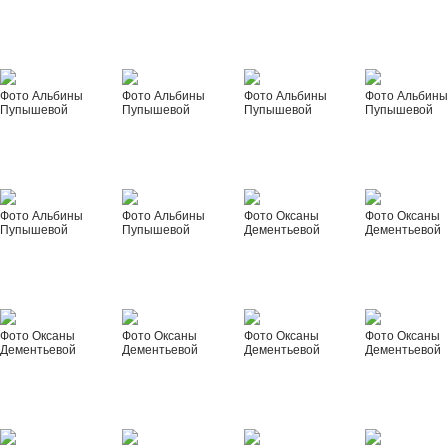
Фото Альбины
Фото Альбины
Фото Альбины
Фото Альбин
Пупышевой
Пупышевой
Пупышевой
Пупышевой
Фото Альбины
Фото Альбины
Фото Оксаны
Фото Оксаны
Пупышевой
Пупышевой
Дементьевой
Дементьевой
Фото Оксаны
Фото Оксаны
Фото Оксаны
Фото Оксаны
Дементьевой
Дементьевой
Дементьевой
Дементьевой