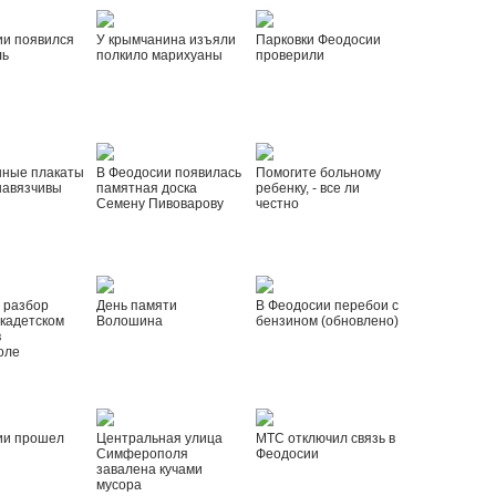
ии появился
У крымчанина изъяли
Парковки Феодосии
ль
полкило марихуаны
проверили
нные плакаты
В Феодосии появилась
Помогите больному
навязчивы
памятная доска
ребенку, - все ли
Семену Пивоварову
честно
 разбор
День памяти
В Феодосии перебои с
 кадетском
Волошина
бензином (обновлено)
в
оле
ии прошел
Центральная улица
МТС отключил связь в
Симферополя
Феодосии
завалена кучами
мусора