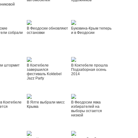
автомобилей
художников
шниковой
ские
В Феодосии обновляют
Буковина-Крым теперь
тели собрали
остановки
и в Феодосии
ии штормит
В Коктебеле
В Коктебеле прошла
завершился
Подзаборная осень
фестиваль Koktebel
2014
Jazz Party
 в Коктебеле
В Ялте выбрали мисс
В Феодосии явка
ется
Крыма
избирателей на
выборы остается
низкой