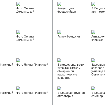
Фото Оксаны
Концерт для
В Феодос
Дементьевой
феодосийцев
арт – оте
Фото Оксаны
Рынок Феодосии
Агитацио
Дементьевой
слишком 
Плаксиной
Фото Янины Плаксиной
В симферопольских
Завершен
булочках с маком
завалов в
обнаружили
училище 
наркотические
Севастоп
вещества
Плаксиной
Фото Янины Плаксиной
В Феодосии крупная
В Феодос
автоавария
семинар