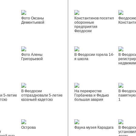
Фото Оксаны
Константинов посетил
Феодосию
Дементьевой
оборонные
Констант
предприятия
Феодосии
Фото Алены
В Феодосии горела 14-
В Феодос
Григорьевой
я школа
регистрир
недвижим
В Феодосии
На перекрестке
В Феодос
и 5-летие
отпраздновали 5-летие
Горбачева и Федько
памятную 
тско
казачьей кадетско
большая авария
1
Острова
Фауна музея Карадага
В Феодос
т
установи