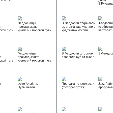
ской путь
доску
Е.Рукави
Феодосийцы
В Феодосии открылась
Феодосий
т
прокладывают
выставка заслуженного
изобрета
ской путь
крымский морской путь
художника России
вертолет
Феодосийцы
В Феодосии штормом
В Феодос
т
прокладывают
оторвало буй от якоря
ской путь
крымский морской путь
ы
Фото Альбины
Прогулка по Феодосии
Jazz Party
Пупышевой
(фоторепортаж)
продолжа