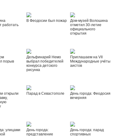
ина
В Феодосии был пожар
Дом-музей Волошина
т работать
отметил 30-летие
официального
открытия
ом
Дельфинарий Немо
Приглашаем на VII
л порыв
выбрал победителей
Международные учёты
конкурса детского
аистов
рисунка
ии открыли
Парад в Севастополе
День города: Феодосия
вку,
вечерняя
ную
у
да: улицами
День города:
День города: парад
ной
представление
спортивных