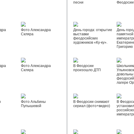
песни
Феодосии
дра
Фото Александра
День города: открытие
День горо
Скляра
выставки
памятной
феодосийских
императр
художников «Ку-ку».
Екатерине
Григорию
дра
Фото Александра
В Феодосии
Школьник
Скляра
произошло ДТП
Ульяновск
довольны
феодосий
лагере О
ы
Фото Альбины
В Феодосии снимают
В Феодос
Пупышевой
сериал (фото+видео)
установил
российск
императр