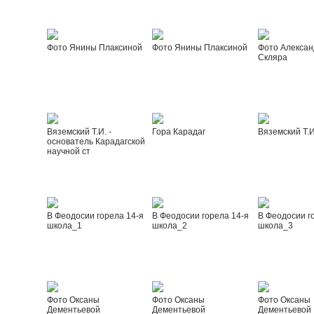
Фото Янины Плаксиной
Фото Янины Плаксиной
Фото Алексан
Скляра
Вяземский Т.И. -
Гора Карадаг
Вяземский Т.И
основатель Карадагской
научной ст
В Феодосии горела 14-я
В Феодосии горела 14-я
В Феодосии г
школа_1
школа_2
школа_3
Фото Оксаны
Фото Оксаны
Фото Оксаны
Дементьевой
Дементьевой
Дементьевой