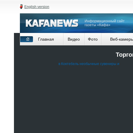
English version
Информационный сайт
газеты «Кафа»
Главная
Видео
Фото
Веб-камер
Торго