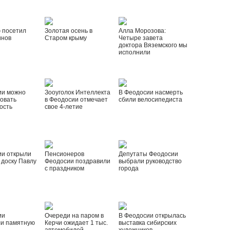
 посетил
Золотая осень в
Алла Морозова:
инов
Старом крыму
Четыре завета
доктора Вяземского мы
исполнили
ии можно
Зооуголок Интеллекта
В Феодосии насмерть
овать
в Феодосии отмечает
сбили велосипедиста
ость
свое 4-летие
ии открыли
Пенсионеров
Депутаты Феодосии
доску Павлу
Феодосии поздравили
выбрали руководство
с праздником
города
ии
Очереди на паром в
В Феодосии открылась
ли памятную
Керчи ожидает 1 тыс.
выставка сибирских