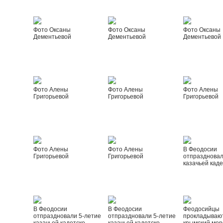
Фото Оксаны
Фото Оксаны
Фото Оксаны
Дементьевой
Дементьевой
Дементьевой
Фото Алены
Фото Алены
Фото Алены
Григорьевой
Григорьевой
Григорьевой
Фото Алены
Фото Алены
В Феодосии
Григорьевой
Григорьевой
отпраздновал
казачьей каде
В Феодосии
В Феодосии
Феодосийцы
отпраздновали 5-летие
отпраздновали 5-летие
прокладываю