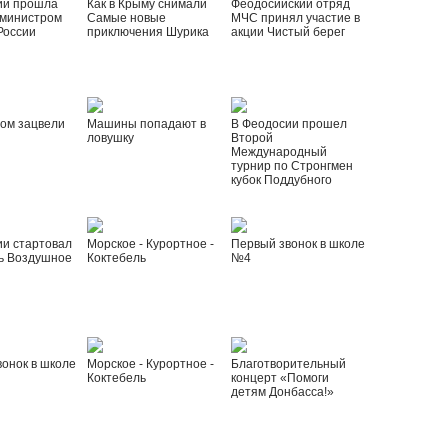
ии прошла
Как в Крыму снимали
Феодосийский отряд
 министром
Самые новые
МЧС принял участие в
России
приключения Шурика
акции Чистый берег
ом зацвели
Машины попадают в
В Феодосии прошел
ловушку
Второй
Международный
турнир по Стронгмен
кубок Поддубного
ии стартовал
Морское - Курортное -
Первый звонок в школе
ь Воздушное
Коктебель
№4
онок в школе
Морское - Курортное -
Благотворительный
Коктебель
концерт «Помоги
детям Донбасса!»