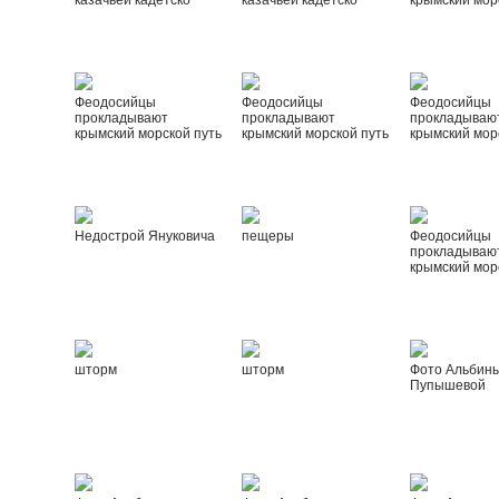
казачьей кадетско
казачьей кадетско
крымский мор
Феодосийцы
Феодосийцы
Феодосийцы
прокладывают
прокладывают
прокладываю
крымский морской путь
крымский морской путь
крымский мор
Недострой Януковича
пещеры
Феодосийцы
прокладываю
крымский мор
шторм
шторм
Фото Альбин
Пупышевой