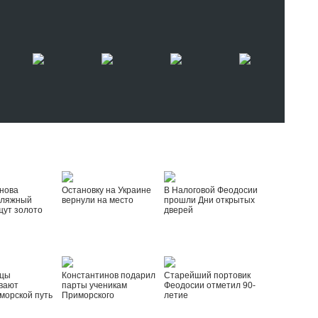
нова
Остановку на Украине
В Налоговой Феодосии
пляжный
вернули на место
прошли Дни открытых
щут золото
дверей
йцы
Константинов подарил
Старейший портовик
вают
парты ученикам
Феодосии отметил 90-
морской путь
Приморского
летие