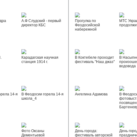
дра
А.Ф Слудский - первый
Прогулка по
МТС Укра
директор КБС
Феодосийской
продолжи
набережной
.
Карадагская научная
В Коктебеле проходит
В Насыпн
станция 1914 г.
фестиваль "Наш джаз"
произоше
водовода
орела 14-я
В Феодосии горела 14-я
Ангелина Адамова
В Феодос
школа_4
фотовыста
посвящен
Бартенев
Фото Оксаны
День города:
День горо
Дементьевой
фестиваль авторской
празднич