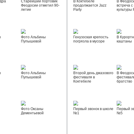
дра
Старейший портовик
В Коктебеле
В Феодос
Феодосии отметил 90-
продолжается Jazz
встреча с
летие
Party
культуры 
ы
Фото Альбины
Генуэзская крепость
В Курортн
Пупышевой
погрязла в мусоре
каштаны
ы
Фото Альбины
Второй день джазового
В Феодос
Пупышевой
фестиваля в
фестивал
Коктебеле
братство
Фото Оксаны
Первый звонок в школе
Первый зв
Дементьевой
№1
№5