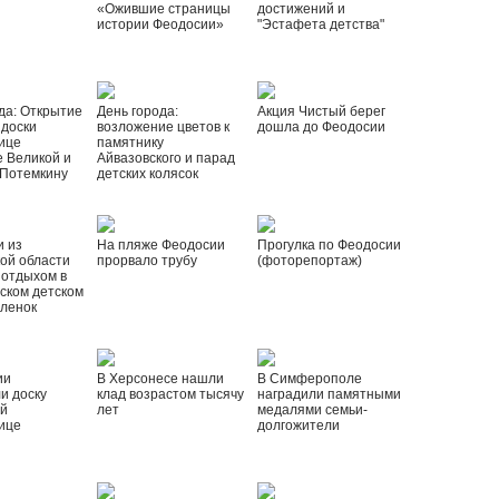
«Ожившие страницы
достижений и
истории Феодосии»
"Эстафета детства"
да: Открытие
День города:
Акция Чистый берег
 доски
возложение цветов к
дошла до Феодосии
ице
памятнику
 Великой и
Айвазовского и парад
 Потемкину
детских колясок
и из
На пляже Феодосии
Прогулка по Феодосии
ой области
прорвало трубу
(фоторепортаж)
 отдыхом в
ском детском
рленок
ии
В Херсонесе нашли
В Симферополе
и доску
клад возрастом тысячу
наградили памятными
ой
лет
медалями семьи-
ице
долгожители