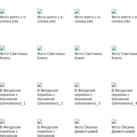
Фото взято с e-
Фото взято с e-
Фото взято с e-
Фото взято с e
crimea.info
crimea.info
crimea.info
crimea.info
Фото Светланы
Фото Светланы
Фото Светланы
Фото Светла
Клепс
Клепс
Клепс
Клепс
В Феодосии
В Феодосии
В Феодосии
В Феодосии
перебои с
перебои с
перебои с
перебои с
бензином
бензином
бензином
бензином
(обновлено)_1
(обновлено)_2
(обновлено)_3
(обновлено)_
В Феодосии
В Феодосии
Фото Оксаны
Фото Оксаны
перебои с
перебои с
Дементьевой
Дементьевой
бензином
бензином