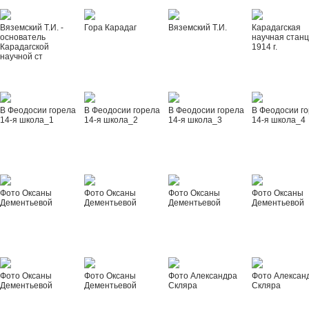
Вяземский Т.И. -
Гора Карадаг
Вяземский Т.И.
Карадагская
основатель
научная стан
Карадагской
1914 г.
научной ст
В Феодосии горела
В Феодосии горела
В Феодосии горела
В Феодосии г
14-я школа_1
14-я школа_2
14-я школа_3
14-я школа_4
Фото Оксаны
Фото Оксаны
Фото Оксаны
Фото Оксаны
Дементьевой
Дементьевой
Дементьевой
Дементьевой
Фото Оксаны
Фото Оксаны
Фото Александра
Фото Алексан
Дементьевой
Дементьевой
Скляра
Скляра