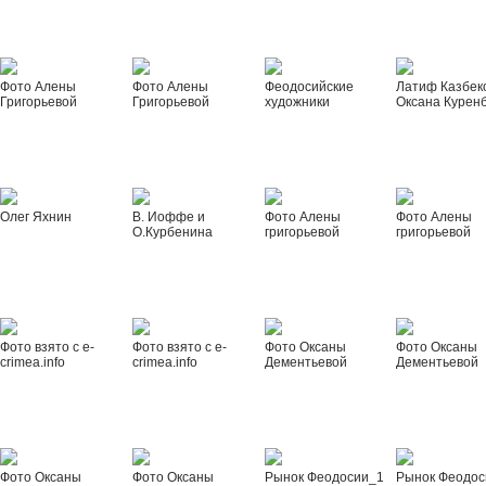
Фото Алены
Фото Алены
Феодосийские
Латиф Казбек
Григорьевой
Григорьевой
художники
Оксана Курен
Олег Яхнин
В. Иоффе и
Фото Алены
Фото Алены
О.Курбенина
григорьевой
григорьевой
Фото взято с e-
Фото взято с e-
Фото Оксаны
Фото Оксаны
crimea.info
crimea.info
Дементьевой
Дементьевой
Фото Оксаны
Фото Оксаны
Рынок Феодосии_1
Рынок Феодос