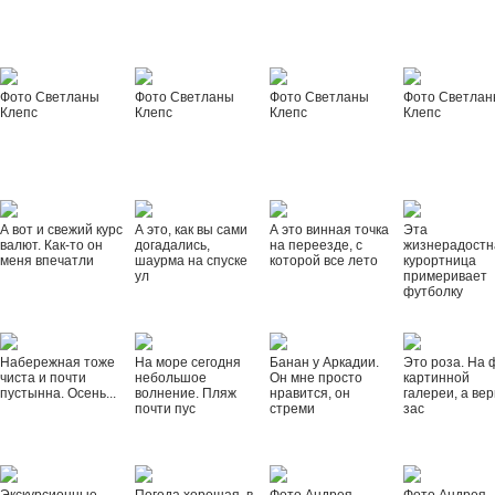
Фото Светланы
Фото Светланы
Фото Светланы
Фото Светла
Клепс
Клепс
Клепс
Клепс
А вот и свежий курс
А это, как вы сами
А это винная точка
Эта
валют. Как-то он
догадались,
на переезде, с
жизнерадостн
меня впечатли
шаурма на спуске
которой все лето
курортница
ул
примеривает
футболку
Набережная тоже
На море сегодня
Банан у Аркадии.
Это роза. На 
чиста и почти
небольшое
Он мне просто
картинной
пустынна. Осень...
волнение. Пляж
нравится, он
галереи, а вер
почти пус
стреми
зас