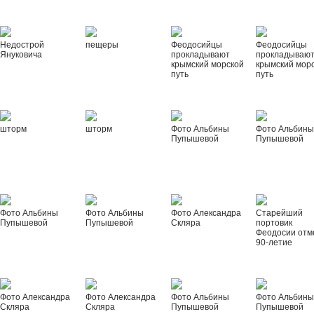
Недострой
пещеры
Феодосийцы
Феодосийцы
Януковича
прокладывают
прокладываю
крымский морской
крымский мор
путь
путь
шторм
шторм
Фото Альбины
Фото Альбин
Пупышевой
Пупышевой
Фото Альбины
Фото Альбины
Фото Александра
Старейший
Пупышевой
Пупышевой
Скляра
портовик
Феодосии отм
90-летие
Фото Александра
Фото Александра
Фото Альбины
Фото Альбин
Скляра
Скляра
Пупышевой
Пупышевой