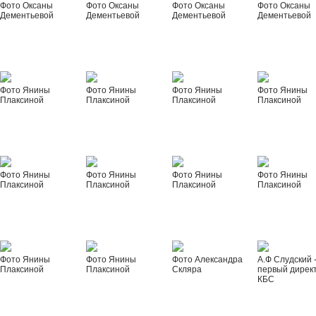
Фото Оксаны
Фото Оксаны
Фото Оксаны
Фото Оксаны
Дементьевой
Дементьевой
Дементьевой
Дементьевой
Фото Янины
Фото Янины
Фото Янины
Фото Янины
Плаксиной
Плаксиной
Плаксиной
Плаксиной
Фото Янины
Фото Янины
Фото Янины
Фото Янины
Плаксиной
Плаксиной
Плаксиной
Плаксиной
Фото Янины
Фото Янины
Фото Александра
А.Ф Слудский 
Плаксиной
Плаксиной
Скляра
первый дирек
КБС