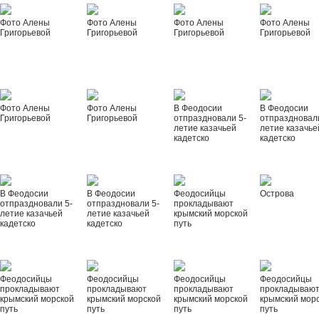
Фото Алены
Фото Алены
Фото Алены
Фото Алены
Григорьевой
Григорьевой
Григорьевой
Григорьевой
Фото Алены
Фото Алены
В Феодосии
В Феодосии
Григорьевой
Григорьевой
отпраздновали 5-
отпраздновал
летие казачьей
летие казачье
кадетско
кадетско
В Феодосии
В Феодосии
Феодосийцы
Острова
отпраздновали 5-
отпраздновали 5-
прокладывают
летие казачьей
летие казачьей
крымский морской
кадетско
кадетско
путь
Феодосийцы
Феодосийцы
Феодосийцы
Феодосийцы
прокладывают
прокладывают
прокладывают
прокладываю
крымский морской
крымский морской
крымский морской
крымский мор
путь
путь
путь
путь