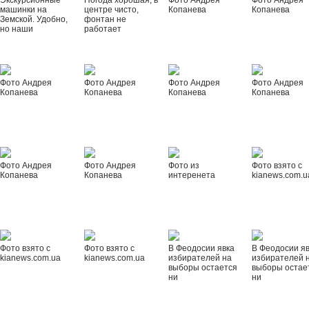
Экскурсионные
Погода хорошая, в
Фото Андрея
Фото Андрея
машинки на
центре чисто,
Копанева
Копанева
Земской. Удобно,
фонтан не
но наши
работает
Фото Андрея
Фото Андрея
Фото Андрея
Фото Андрея
Копанева
Копанева
Копанева
Копанева
Фото Андрея
Фото Андрея
Фото из
Фото взято с
Копанева
Копанева
интеренета
kianews.com.u
Фото взято с
Фото взято с
В Феодосии явка
В Феодосии я
kianews.com.ua
kianews.com.ua
избирателей на
избирателей 
выборы остается
выборы остае
ни
ни