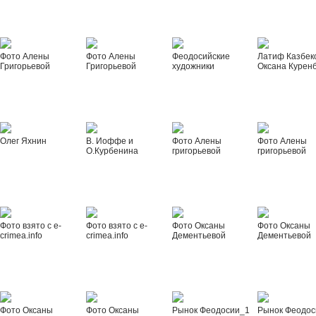
Фото Алены
Фото Алены
Феодосийские
Латиф Казбек
Григорьевой
Григорьевой
художники
Оксана Курен
Олег Яхнин
В. Иоффе и
Фото Алены
Фото Алены
О.Курбенина
григорьевой
григорьевой
Фото взято с e-
Фото взято с e-
Фото Оксаны
Фото Оксаны
crimea.info
crimea.info
Дементьевой
Дементьевой
Фото Оксаны
Фото Оксаны
Рынок Феодосии_1
Рынок Феодос