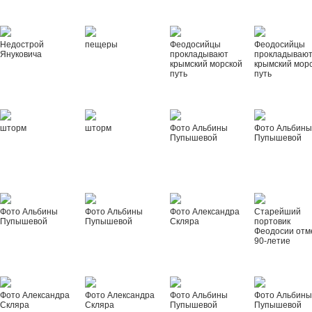
Недострой
пещеры
Феодосийцы
Феодосийцы
Януковича
прокладывают
прокладываю
крымский морской
крымский мор
путь
путь
шторм
шторм
Фото Альбины
Фото Альбин
Пупышевой
Пупышевой
Фото Альбины
Фото Альбины
Фото Александра
Старейший
Пупышевой
Пупышевой
Скляра
портовик
Феодосии отм
90-летие
Фото Александра
Фото Александра
Фото Альбины
Фото Альбин
Скляра
Скляра
Пупышевой
Пупышевой