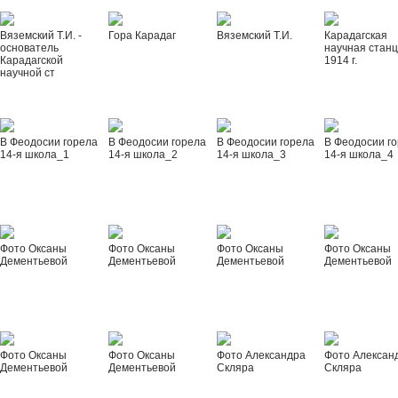
Вяземский Т.И. -
Гора Карадаг
Вяземский Т.И.
Карадагская
основатель
научная стан
Карадагской
1914 г.
научной ст
В Феодосии горела
В Феодосии горела
В Феодосии горела
В Феодосии г
14-я школа_1
14-я школа_2
14-я школа_3
14-я школа_4
Фото Оксаны
Фото Оксаны
Фото Оксаны
Фото Оксаны
Дементьевой
Дементьевой
Дементьевой
Дементьевой
Фото Оксаны
Фото Оксаны
Фото Александра
Фото Алексан
Дементьевой
Дементьевой
Скляра
Скляра