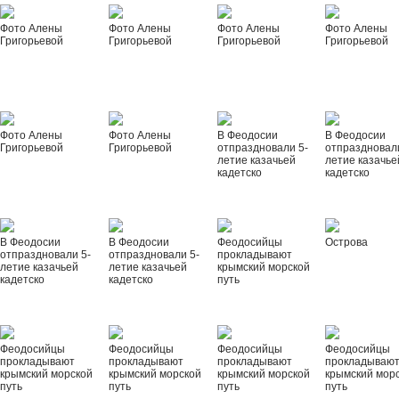
Фото Алены
Фото Алены
Фото Алены
Фото Алены
Григорьевой
Григорьевой
Григорьевой
Григорьевой
Фото Алены
Фото Алены
В Феодосии
В Феодосии
Григорьевой
Григорьевой
отпраздновали 5-
отпраздновал
летие казачьей
летие казачье
кадетско
кадетско
В Феодосии
В Феодосии
Феодосийцы
Острова
отпраздновали 5-
отпраздновали 5-
прокладывают
летие казачьей
летие казачьей
крымский морской
кадетско
кадетско
путь
Феодосийцы
Феодосийцы
Феодосийцы
Феодосийцы
прокладывают
прокладывают
прокладывают
прокладываю
крымский морской
крымский морской
крымский морской
крымский мор
путь
путь
путь
путь