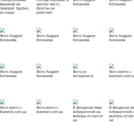
Экскурсионные
Погода хорошая, в
Фото Андрея
Фото Андрея
машинки на
центре чисто,
Копанева
Копанева
Земской. Удобно,
фонтан не
но наши
работает
Фото Андрея
Фото Андрея
Фото Андрея
Фото Андрея
Копанева
Копанева
Копанева
Копанева
Фото Андрея
Фото Андрея
Фото из
Фото взято с
Копанева
Копанева
интеренета
kianews.com.u
Фото взято с
Фото взято с
В Феодосии явка
В Феодосии я
kianews.com.ua
kianews.com.ua
избирателей на
избирателей 
выборы остается
выборы остае
ни
ни