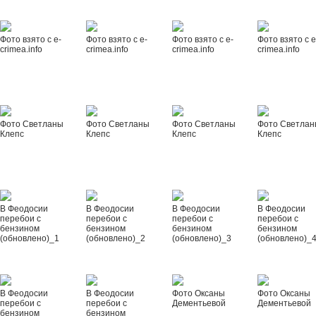
Фото взято с e-
Фото взято с e-
Фото взято с e-
Фото взято с e
crimea.info
crimea.info
crimea.info
crimea.info
Фото Светланы
Фото Светланы
Фото Светланы
Фото Светла
Клепс
Клепс
Клепс
Клепс
В Феодосии
В Феодосии
В Феодосии
В Феодосии
перебои с
перебои с
перебои с
перебои с
бензином
бензином
бензином
бензином
(обновлено)_1
(обновлено)_2
(обновлено)_3
(обновлено)_
В Феодосии
В Феодосии
Фото Оксаны
Фото Оксаны
перебои с
перебои с
Дементьевой
Дементьевой
бензином
бензином