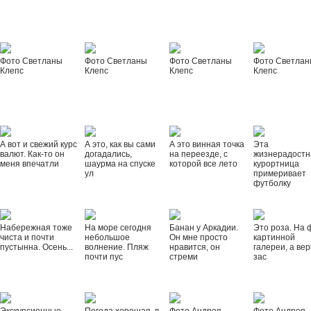
Фото Светланы
Фото Светланы
Фото Светланы
Фото Светла
Клепс
Клепс
Клепс
Клепс
А вот и свежий курс
А это, как вы сами
А это винная точка
Эта
валют. Как-то он
догадались,
на переезде, с
жизнерадостн
меня впечатли
шаурма на спуске
которой все лето
курортница
ул
примеривает
футболку
Набережная тоже
На море сегодня
Банан у Аркадии.
Это роза. На 
чиста и почти
небольшое
Он мне просто
картинной
пустынна. Осень...
волнение. Пляж
нравится, он
галереи, а вер
почти пус
стреми
зас