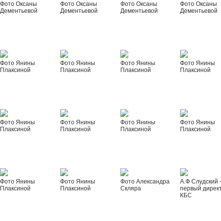
Фото Оксаны
Фото Оксаны
Фото Оксаны
Фото Оксаны
Дементьевой
Дементьевой
Дементьевой
Дементьевой
Фото Янины
Фото Янины
Фото Янины
Фото Янины
Плаксиной
Плаксиной
Плаксиной
Плаксиной
Фото Янины
Фото Янины
Фото Янины
Фото Янины
Плаксиной
Плаксиной
Плаксиной
Плаксиной
Фото Янины
Фото Янины
Фото Александра
А.Ф Слудский 
Плаксиной
Плаксиной
Скляра
первый дирек
КБС