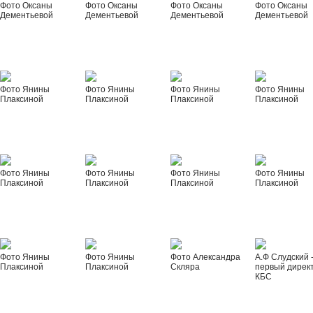
Фото Оксаны
Фото Оксаны
Фото Оксаны
Фото Оксаны
Дементьевой
Дементьевой
Дементьевой
Дементьевой
Фото Янины
Фото Янины
Фото Янины
Фото Янины
Плаксиной
Плаксиной
Плаксиной
Плаксиной
Фото Янины
Фото Янины
Фото Янины
Фото Янины
Плаксиной
Плаксиной
Плаксиной
Плаксиной
Фото Янины
Фото Янины
Фото Александра
А.Ф Слудский 
Плаксиной
Плаксиной
Скляра
первый дирек
КБС