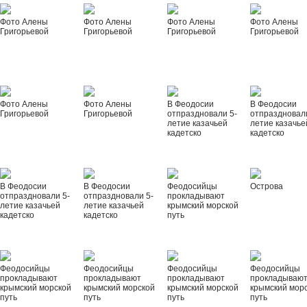
Фото Алены
Фото Алены
Фото Алены
Фото Алены
Григорьевой
Григорьевой
Григорьевой
Григорьевой
Фото Алены
Фото Алены
В Феодосии
В Феодосии
Григорьевой
Григорьевой
отпраздновали 5-
отпраздновал
летие казачьей
летие казачье
кадетско
кадетско
В Феодосии
В Феодосии
Феодосийцы
Острова
отпраздновали 5-
отпраздновали 5-
прокладывают
летие казачьей
летие казачьей
крымский морской
кадетско
кадетско
путь
Феодосийцы
Феодосийцы
Феодосийцы
Феодосийцы
прокладывают
прокладывают
прокладывают
прокладываю
крымский морской
крымский морской
крымский морской
крымский мор
путь
путь
путь
путь