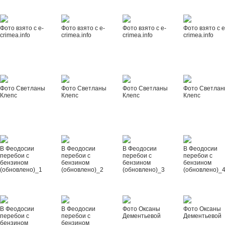
Фото взято с e-
Фото взято с e-
Фото взято с e-
Фото взято с e
crimea.info
crimea.info
crimea.info
crimea.info
Фото Светланы
Фото Светланы
Фото Светланы
Фото Светла
Клепс
Клепс
Клепс
Клепс
В Феодосии
В Феодосии
В Феодосии
В Феодосии
перебои с
перебои с
перебои с
перебои с
бензином
бензином
бензином
бензином
(обновлено)_1
(обновлено)_2
(обновлено)_3
(обновлено)_
В Феодосии
В Феодосии
Фото Оксаны
Фото Оксаны
перебои с
перебои с
Дементьевой
Дементьевой
бензином
бензином