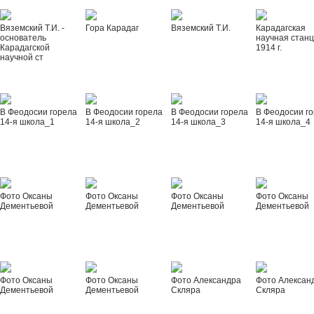
Вяземский Т.И. -
Гора Карадаг
Вяземский Т.И.
Карадагская
основатель
научная стан
Карадагской
1914 г.
научной ст
В Феодосии горела
В Феодосии горела
В Феодосии горела
В Феодосии г
14-я школа_1
14-я школа_2
14-я школа_3
14-я школа_4
Фото Оксаны
Фото Оксаны
Фото Оксаны
Фото Оксаны
Дементьевой
Дементьевой
Дементьевой
Дементьевой
Фото Оксаны
Фото Оксаны
Фото Александра
Фото Алексан
Дементьевой
Дементьевой
Скляра
Скляра