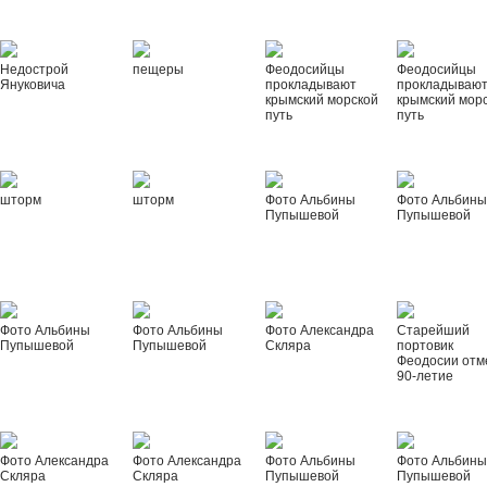
Недострой
пещеры
Феодосийцы
Феодосийцы
Януковича
прокладывают
прокладываю
крымский морской
крымский мор
путь
путь
шторм
шторм
Фото Альбины
Фото Альбин
Пупышевой
Пупышевой
Фото Альбины
Фото Альбины
Фото Александра
Старейший
Пупышевой
Пупышевой
Скляра
портовик
Феодосии отм
90-летие
Фото Александра
Фото Александра
Фото Альбины
Фото Альбин
Скляра
Скляра
Пупышевой
Пупышевой