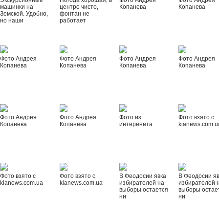
Экскурсионные
Погода хорошая, в
Фото Андрея
Фото Андрея
машинки на
центре чисто,
Копанева
Копанева
Земской. Удобно,
фонтан не
но наши
работает
Фото Андрея
Фото Андрея
Фото Андрея
Фото Андрея
Копанева
Копанева
Копанева
Копанева
Фото Андрея
Фото Андрея
Фото из
Фото взято с
Копанева
Копанева
интеренета
kianews.com.u
Фото взято с
Фото взято с
В Феодосии явка
В Феодосии я
kianews.com.ua
kianews.com.ua
избирателей на
избирателей 
выборы остается
выборы остае
ни
ни