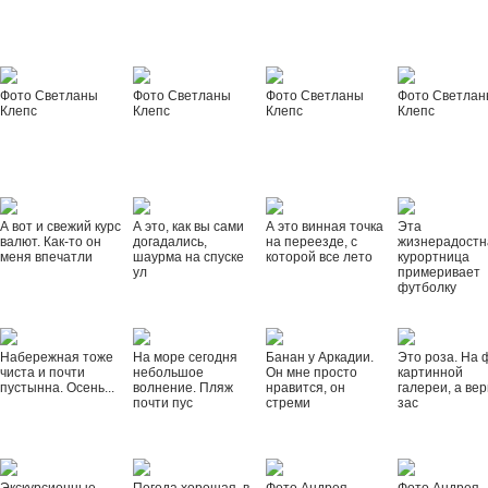
Фото Светланы
Фото Светланы
Фото Светланы
Фото Светла
Клепс
Клепс
Клепс
Клепс
А вот и свежий курс
А это, как вы сами
А это винная точка
Эта
валют. Как-то он
догадались,
на переезде, с
жизнерадостн
меня впечатли
шаурма на спуске
которой все лето
курортница
ул
примеривает
футболку
Набережная тоже
На море сегодня
Банан у Аркадии.
Это роза. На 
чиста и почти
небольшое
Он мне просто
картинной
пустынна. Осень...
волнение. Пляж
нравится, он
галереи, а вер
почти пус
стреми
зас