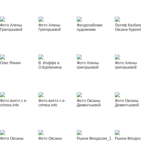
Фото Алены
Фото Алены
Феодосийские
Латиф Казбек
Григорьевой
Григорьевой
художники
Оксана Курен
Олег Яхнин
В. Иоффе и
Фото Алены
Фото Алены
О.Курбенина
григорьевой
григорьевой
Фото взято с e-
Фото взято с e-
Фото Оксаны
Фото Оксаны
crimea.info
crimea.info
Дементьевой
Дементьевой
Фото Оксаны
Фото Оксаны
Рынок Феодосии_1
Рынок Феодос