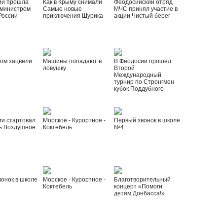
ии прошла
Как в Крыму снимали
Феодосийский отряд
 министром
Самые новые
МЧС принял участие в
России
приключения Шурика
акции Чистый берег
ом зацвели
Машины попадают в
В Феодосии прошел
ловушку
Второй
Международный
турнир по Стронгмен
кубок Поддубного
ии стартовал
Морское - Курортное -
Первый звонок в школе
ь Воздушное
Коктебель
№4
онок в школе
Морское - Курортное -
Благотворительный
Коктебель
концерт «Помоги
детям Донбасса!»