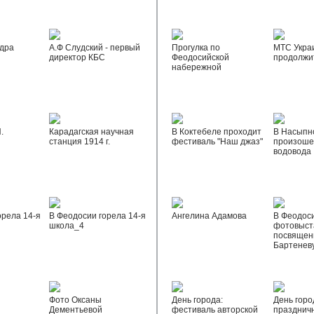
дра
А.Ф Слудский - первый
Прогулка по
МТС Укра
директор КБС
Феодосийской
продолжи
набережной
.
Карадагская научная
В Коктебеле проходит
В Насыпн
станция 1914 г.
фестиваль "Наш джаз"
произоше
водовода
орела 14-я
В Феодосии горела 14-я
Ангелина Адамова
В Феодос
школа_4
фотовыста
посвящен
Бартенев
Фото Оксаны
День города:
День горо
Дементьевой
фестиваль авторской
празднич