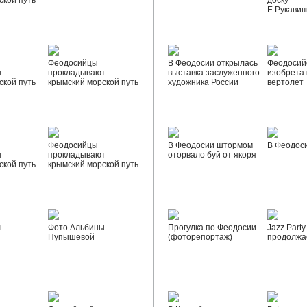
ской путь
доску
Е.Рукави
Феодосийцы
В Феодосии открылась
Феодосий
т
прокладывают
выставка заслуженного
изобрета
ской путь
крымский морской путь
художника России
вертолет
Феодосийцы
В Феодосии штормом
В Феодос
т
прокладывают
оторвало буй от якоря
ской путь
крымский морской путь
ы
Фото Альбины
Прогулка по Феодосии
Jazz Party
Пупышевой
(фоторепортаж)
продолжа