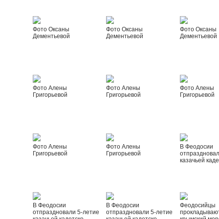
Фото Оксаны
Фото Оксаны
Фото Оксаны
Дементьевой
Дементьевой
Дементьевой
Фото Алены
Фото Алены
Фото Алены
Григорьевой
Григорьевой
Григорьевой
Фото Алены
Фото Алены
В Феодосии
Григорьевой
Григорьевой
отпраздновал
казачьей каде
В Феодосии
В Феодосии
Феодосийцы
отпраздновали 5-летие
отпраздновали 5-летие
прокладываю