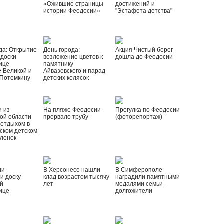
«Ожившие страницы
достижений и
истории Феодосии»
"Эстафета детства"
да: Открытие
День города:
Акция Чистый берег
 доски
возложение цветов к
дошла до Феодосии
ице
памятнику
 Великой и
Айвазовского и парад
 Потемкину
детских колясок
и из
На пляже Феодосии
Прогулка по Феодосии
ой области
прорвало трубу
(фоторепортаж)
 отдыхом в
ском детском
рленок
ии
В Херсонесе нашли
В Симферополе
и доску
клад возрастом тысячу
наградили памятными
ой
лет
медалями семьи-
ице
долгожители