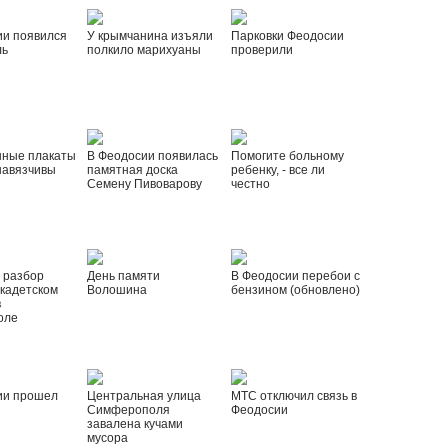
ии появился
У крымчанина изъяли
Парковки Феодосии
ль
полкило марихуаны
проверили
нные плакаты
В Феодосии появилась
Помогите больному
навязчивы
памятная доска
ребенку, - все ли
Семену Пивоварову
честно
 разбор
День памяти
В Феодосии перебои с
 кадетском
Волошина
бензином (обновлено)
в
оле
ии прошел
Центральная улица
МТС отключил связь в
Симферополя
Феодосии
завалена кучами
мусора