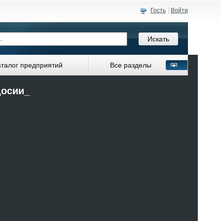
Гость
Войти
аталог предприятий
Все разделы
досии_