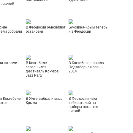
автомобилей
художников
шниковой
ские
В Феодосии обновляют
Буковина-Крым теперь
тели собрали
остановки
и в Феодосии
ии штормит
В Коктебеле
В Коктебеле прошла
завершился
Подзаборная осень
фестиваль Koktebel
2014
Jazz Party
 в Коктебеле
В Ялте выбрали мисс
В Феодосии явка
ется
Крыма
избирателей на
выборы остается
низкой