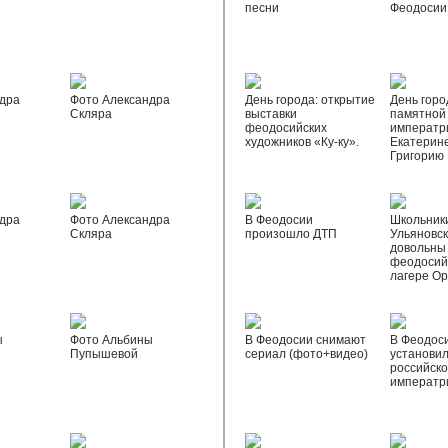
песни
Феодосии
дра
Фото Александра
День города: открытие
День горо
Скляра
выставки
памятной
феодосийских
императр
художников «Ку-ку».
Екатерине
Григорию
дра
Фото Александра
В Феодосии
Школьник
Скляра
произошло ДТП
Ульяновск
довольны
феодосий
лагере О
ы
Фото Альбины
В Феодосии снимают
В Феодос
Пупышевой
сериал (фото+видео)
установил
российск
императр