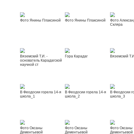
Фото Янины Плаксиной
Фото Янины Плаксиной
Фото Алексан
Скляра
Вяземский Т.И. -
Гора Карадаг
Вяземский Т.И
основатель Карадагской
научной ст
В Феодосии горела 14-я
В Феодосии горела 14-я
В Феодосии г
школа_1
школа_2
школа_3
Фото Оксаны
Фото Оксаны
Фото Оксаны
Дементьевой
Дементьевой
Дементьевой