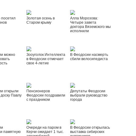
 посетил
Золотая осень в
Алла Морозова:
инов
Старом крыму
Четыре завета
доктора Вяземского мы
исполнили
ии можно
Зооуголок Интеллекта
В Феодосии насмерть
овать
в Феодосии отмечает
сбили велосипедиста
ость
свое 4-летие
ии открыли
Пенсионеров
Депутаты Феодосии
доску Павлу
Феодосии поздравили
выбрали руководство
с праздником
города
ии
Очереди на паром в
В Феодосии открылась
ли памятную
Керчи ожидает 1 тыс.
выставка сибирских