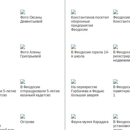
Фото Оксаны
Константинов посетил
Феодосию
Дементьевой
оборонные
Констант
предприятия
Феодосии
Фото Алены
В Феодосии горела 14-
В Феодос
Григорьевой
я школа
регистрир
недвижим
В Феодосии
На перекрестке
В Феодос
и 5-летие
отпраздновали 5-летие
Горбачева и Федько
памятную 
тско
казачьей кадетско
большая авария
1
Острова
Фауна музея Карадага
В Феодос
т
установи