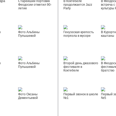
дра
Старейший портовик
В Коктебеле
В Феодос
Феодосии отметил 90-
продолжается Jazz
встреча с
летие
Party
культуры 
ы
Фото Альбины
Генуэзская крепость
В Курортн
Пупышевой
погрязла в мусоре
каштаны
ы
Фото Альбины
Второй день джазового
В Феодос
Пупышевой
фестиваля в
фестивал
Коктебеле
братство
Фото Оксаны
Первый звонок в школе
Первый зв
Дементьевой
№1
№5