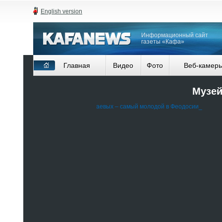
English version
Информационный сайт
газеты «Кафа»
Главная
Видео
Фото
Веб-камер
Музей