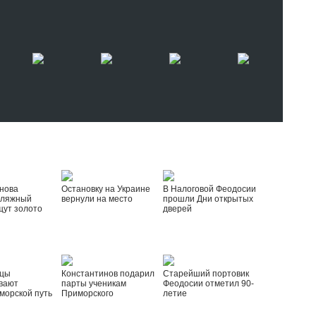
нова
Остановку на Украине
В Налоговой Феодосии
пляжный
вернули на место
прошли Дни открытых
щут золото
дверей
йцы
Константинов подарил
Старейший портовик
вают
парты ученикам
Феодосии отметил 90-
морской путь
Приморского
летие