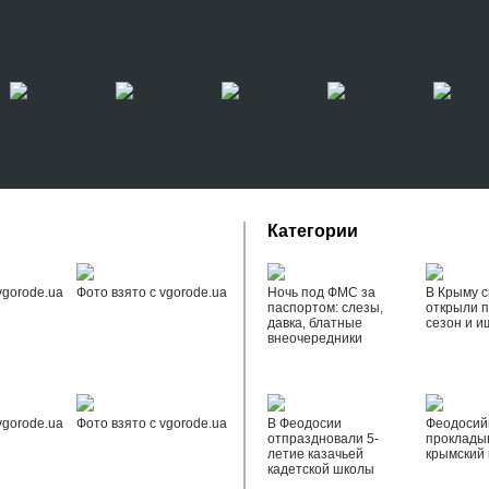
Категории
vgorode.ua
Фото взято с vgorode.ua
Ночь под ФМС за
В Крыму с
паспортом: слезы,
открыли 
давка, блатные
сезон и и
внеочередники
vgorode.ua
Фото взято с vgorode.ua
В Феодосии
Феодоси
отпраздновали 5-
проклады
летие казачьей
крымский 
кадетской школы