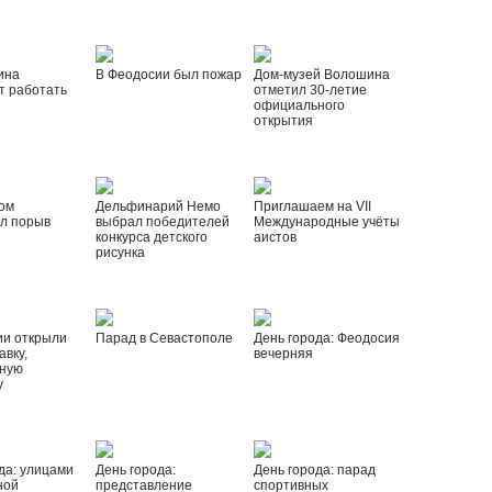
ина
В Феодосии был пожар
Дом-музей Волошина
т работать
отметил 30-летие
официального
открытия
ом
Дельфинарий Немо
Приглашаем на VII
л порыв
выбрал победителей
Международные учёты
конкурса детского
аистов
рисунка
ии открыли
Парад в Севастополе
День города: Феодосия
вку,
вечерняя
ную
у
да: улицами
День города:
День города: парад
ной
представление
спортивных