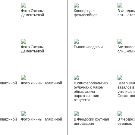
Фото Оксаны
Концерт для
В Феодос
Дементьевой
феодосийцев
арт – оте
Фото Оксаны
Рынок Феодосии
Агитацио
Дементьевой
слишком 
Плаксиной
Фото Янины Плаксиной
В симферопольских
Завершен
булочках с маком
завалов в
обнаружили
училище 
наркотические
Севастоп
вещества
Плаксиной
Фото Янины Плаксиной
В Феодосии крупная
В Феодос
автоавария
семинар