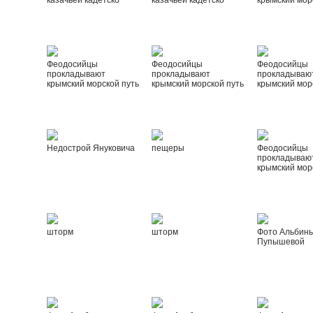
казачьей кадетско
казачьей кадетско
крымский мор
Феодосийцы
Феодосийцы
Феодосийцы
прокладывают
прокладывают
прокладываю
крымский морской путь
крымский морской путь
крымский мор
Недострой Януковича
пещеры
Феодосийцы
прокладываю
крымский мор
шторм
шторм
Фото Альбин
Пупышевой