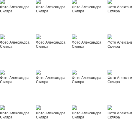
Фото Александра
Фото Александра
Фото Александра
Фото Алексан
Скляра
Скляра
Скляра
Скляра
Фото Александра
Фото Александра
Фото Александра
Фото Алексан
Скляра
Скляра
Скляра
Скляра
Фото Александра
Фото Александра
Фото Александра
Фото Алексан
Скляра
Скляра
Скляра
Скляра
Фото Александра
Фото Александра
Фото Александра
Фото Алексан
Скляра
Скляра
Скляра
Скляра