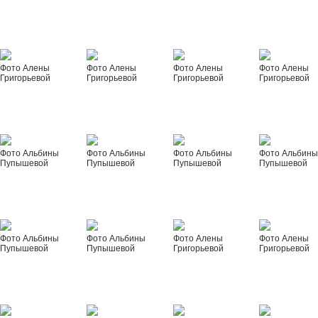
Фото Алены
Фото Алены
Фото Алены
Фото Алены
Григорьевой
Григорьевой
Григорьевой
Григорьевой
Фото Альбины
Фото Альбины
Фото Альбины
Фото Альбин
Пупышевой
Пупышевой
Пупышевой
Пупышевой
Фото Альбины
Фото Альбины
Фото Алены
Фото Алены
Пупышевой
Пупышевой
Григорьевой
Григорьевой