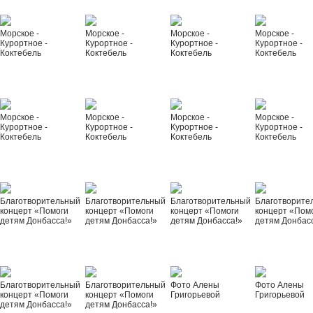
Морское -
Морское -
Морское -
Морское -
Курортное -
Курортное -
Курортное -
Курортное -
Коктебель
Коктебель
Коктебель
Коктебель
Морское -
Морское -
Морское -
Морское -
Курортное -
Курортное -
Курортное -
Курортное -
Коктебель
Коктебель
Коктебель
Коктебель
Благотворительный
Благотворительный
Благотворительный
Благотворите
концерт «Помоги
концерт «Помоги
концерт «Помоги
концерт «Пом
детям Донбасса!»
детям Донбасса!»
детям Донбасса!»
детям Донбас
Благотворительный
Благотворительный
Фото Алены
Фото Алены
концерт «Помоги
концерт «Помоги
Григорьевой
Григорьевой
детям Донбасса!»
детям Донбасса!»