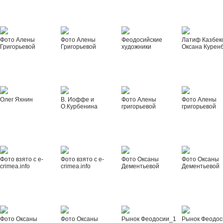
Фото Алены
Фото Алены
Феодосийские
Латиф Казбек
Григорьевой
Григорьевой
художники
Оксана Курен
Олег Яхнин
В. Иоффе и
Фото Алены
Фото Алены
О.Курбенина
григорьевой
григорьевой
Фото взято с e-
Фото взято с e-
Фото Оксаны
Фото Оксаны
crimea.info
crimea.info
Дементьевой
Дементьевой
Фото Оксаны
Фото Оксаны
Рынок Феодосии_1
Рынок Феодос