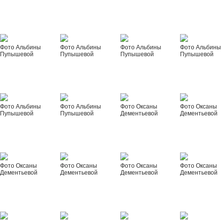
Фото Альбины
Фото Альбины
Фото Альбины
Фото Альбин
Пупышевой
Пупышевой
Пупышевой
Пупышевой
Фото Альбины
Фото Альбины
Фото Оксаны
Фото Оксаны
Пупышевой
Пупышевой
Дементьевой
Дементьевой
Фото Оксаны
Фото Оксаны
Фото Оксаны
Фото Оксаны
Дементьевой
Дементьевой
Дементьевой
Дементьевой