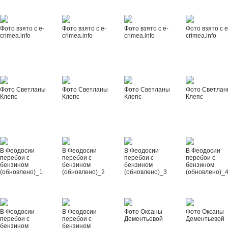
Фото взято с e-
Фото взято с e-
Фото взято с e-
Фото взято с e
crimea.info
crimea.info
crimea.info
crimea.info
Фото Светланы
Фото Светланы
Фото Светланы
Фото Светла
Клепс
Клепс
Клепс
Клепс
В Феодосии
В Феодосии
В Феодосии
В Феодосии
перебои с
перебои с
перебои с
перебои с
бензином
бензином
бензином
бензином
(обновлено)_1
(обновлено)_2
(обновлено)_3
(обновлено)_
В Феодосии
В Феодосии
Фото Оксаны
Фото Оксаны
перебои с
перебои с
Дементьевой
Дементьевой
бензином
бензином