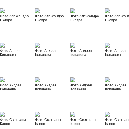
Фото Александра
Фото Александра
Фото Александра
Фото Алексан
Скляра
Скляра
Скляра
Скляра
Фото Андрея
Фото Андрея
Фото Андрея
Фото Андрея
Копанева
Копанева
Копанева
Копанева
Фото Андрея
Фото Андрея
Фото Андрея
Фото Андрея
Копанева
Копанева
Копанева
Копанева
Фото Светланы
Фото Светланы
Фото Светланы
Фото Светла
Клепс
Клепс
Клепс
Клепс