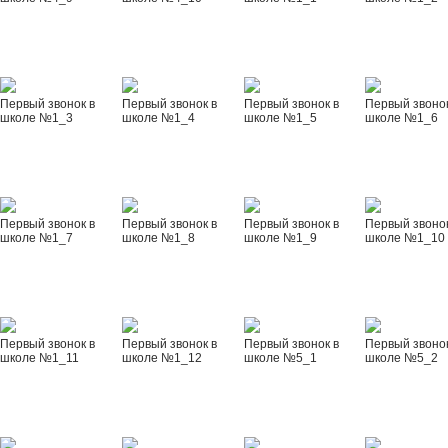
Первый звонок в
Первый звонок в
Первый звонок в
Первый звонок
школе №1_3
школе №1_4
школе №1_5
школе №1_6
Первый звонок в
Первый звонок в
Первый звонок в
Первый звонок
школе №1_7
школе №1_8
школе №1_9
школе №1_10
Первый звонок в
Первый звонок в
Первый звонок в
Первый звонок
школе №1_11
школе №1_12
школе №5_1
школе №5_2