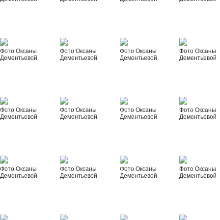
Фото Оксаны
Фото Оксаны
Фото Оксаны
Фото Оксаны
Дементьевой
Дементьевой
Дементьевой
Дементьевой
Фото Оксаны
Фото Оксаны
Фото Оксаны
Фото Оксаны
Дементьевой
Дементьевой
Дементьевой
Дементьевой
Фото Оксаны
Фото Оксаны
Фото Оксаны
Фото Оксаны
Дементьевой
Дементьевой
Дементьевой
Дементьевой