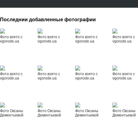
Последнии добавленные фотографии
Фото взято с
Фото взято с
Фото взято с
Фото взято с
vgorode.ua
vgorode.ua
vgorode.ua
vgorode.ua
Фото взято с
Фото взято с
Фото взято с
Фото взято с
vgorode.ua
vgorode.ua
vgorode.ua
vgorode.ua
Фото Оксаны
Фото Оксаны
Фото Оксаны
Фото Оксаны
Дементьевой
Дементьевой
Дементьевой
Дементьевой