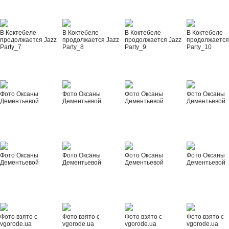
В Коктебеле
В Коктебеле
В Коктебеле
В Коктебеле
продолжается Jazz
продолжается Jazz
продолжается Jazz
продолжается
Party_7
Party_8
Party_9
Party_10
Фото Оксаны
Фото Оксаны
Фото Оксаны
Фото Оксаны
Дементьевой
Дементьевой
Дементьевой
Дементьевой
Фото Оксаны
Фото Оксаны
Фото Оксаны
Фото Оксаны
Дементьевой
Дементьевой
Дементьевой
Дементьевой
Фото взято с
Фото взято с
Фото взято с
Фото взято с
vgorode.ua
vgorode.ua
vgorode.ua
vgorode.ua