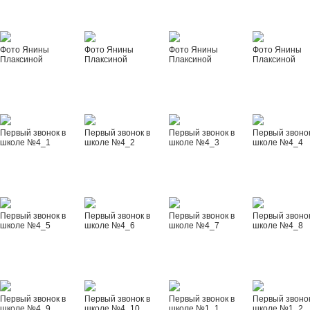
Фото Янины
Фото Янины
Фото Янины
Фото Янины
Плаксиной
Плаксиной
Плаксиной
Плаксиной
Первый звонок в
Первый звонок в
Первый звонок в
Первый звонок
школе №4_1
школе №4_2
школе №4_3
школе №4_4
Первый звонок в
Первый звонок в
Первый звонок в
Первый звонок
школе №4_5
школе №4_6
школе №4_7
школе №4_8
Первый звонок в
Первый звонок в
Первый звонок в
Первый звонок
школе №4_9
школе №4_10
школе №1_1
школе №1_2