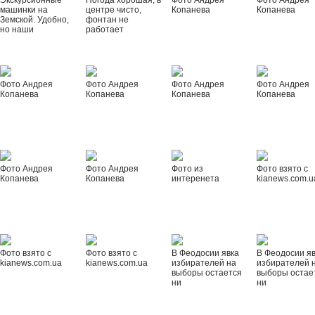
Экскурсионные
Погода хорошая, в
Фото Андрея
Фото Андрея
машинки на
центре чисто,
Копанева
Копанева
Земской. Удобно,
фонтан не
но наши
работает
Фото Андрея
Фото Андрея
Фото Андрея
Фото Андрея
Копанева
Копанева
Копанева
Копанева
Фото Андрея
Фото Андрея
Фото из
Фото взято с
Копанева
Копанева
интеренета
kianews.com.u
Фото взято с
Фото взято с
В Феодосии явка
В Феодосии я
kianews.com.ua
kianews.com.ua
избирателей на
избирателей 
выборы остается
выборы остае
ни
ни