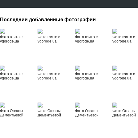
Последнии добавленные фотографии
Фото взято с
Фото взято с
Фото взято с
Фото взято с
vgorode.ua
vgorode.ua
vgorode.ua
vgorode.ua
Фото взято с
Фото взято с
Фото взято с
Фото взято с
vgorode.ua
vgorode.ua
vgorode.ua
vgorode.ua
Фото Оксаны
Фото Оксаны
Фото Оксаны
Фото Оксаны
Дементьевой
Дементьевой
Дементьевой
Дементьевой