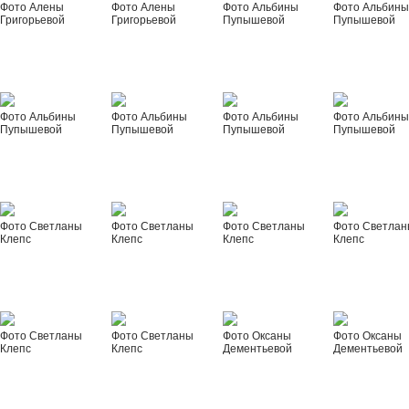
Фото Алены
Фото Алены
Фото Альбины
Фото Альбин
Григорьевой
Григорьевой
Пупышевой
Пупышевой
Фото Альбины
Фото Альбины
Фото Альбины
Фото Альбин
Пупышевой
Пупышевой
Пупышевой
Пупышевой
Фото Светланы
Фото Светланы
Фото Светланы
Фото Светла
Клепс
Клепс
Клепс
Клепс
Фото Светланы
Фото Светланы
Фото Оксаны
Фото Оксаны
Клепс
Клепс
Дементьевой
Дементьевой