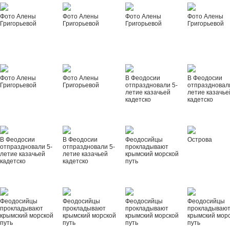
Фото Алены
Фото Алены
Фото Алены
Фото Алены
Григорьевой
Григорьевой
Григорьевой
Григорьевой
Фото Алены
Фото Алены
В Феодосии
В Феодосии
Григорьевой
Григорьевой
отпраздновали 5-
отпраздновал
летие казачьей
летие казачье
кадетско
кадетско
В Феодосии
В Феодосии
Феодосийцы
Острова
отпраздновали 5-
отпраздновали 5-
прокладывают
летие казачьей
летие казачьей
крымский морской
кадетско
кадетско
путь
Феодосийцы
Феодосийцы
Феодосийцы
Феодосийцы
прокладывают
прокладывают
прокладывают
прокладываю
крымский морской
крымский морской
крымский морской
крымский мор
путь
путь
путь
путь