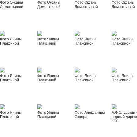
Фото Оксаны
Фото Оксаны
Фото Оксаны
Фото Оксаны
Дементьевой
Дементьевой
Дементьевой
Дементьевой
Фото Янины
Фото Янины
Фото Янины
Фото Янины
Плаксиной
Плаксиной
Плаксиной
Плаксиной
Фото Янины
Фото Янины
Фото Янины
Фото Янины
Плаксиной
Плаксиной
Плаксиной
Плаксиной
Фото Янины
Фото Янины
Фото Александра
А.Ф Слудский 
Плаксиной
Плаксиной
Скляра
первый дирек
КБС