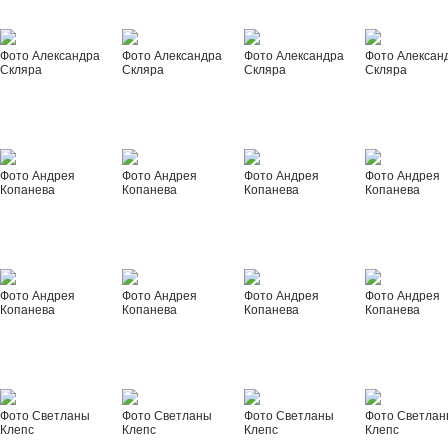
Фото Александра
Фото Александра
Фото Александра
Фото Алексан
Скляра
Скляра
Скляра
Скляра
Фото Андрея
Фото Андрея
Фото Андрея
Фото Андрея
Копанева
Копанева
Копанева
Копанева
Фото Андрея
Фото Андрея
Фото Андрея
Фото Андрея
Копанева
Копанева
Копанева
Копанева
Фото Светланы
Фото Светланы
Фото Светланы
Фото Светла
Клепс
Клепс
Клепс
Клепс