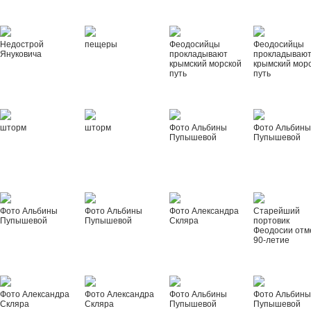
Недострой
пещеры
Феодосийцы
Феодосийцы
Януковича
прокладывают
прокладываю
крымский морской
крымский мор
путь
путь
шторм
шторм
Фото Альбины
Фото Альбин
Пупышевой
Пупышевой
Фото Альбины
Фото Альбины
Фото Александра
Старейший
Пупышевой
Пупышевой
Скляра
портовик
Феодосии отм
90-летие
Фото Александра
Фото Александра
Фото Альбины
Фото Альбин
Скляра
Скляра
Пупышевой
Пупышевой