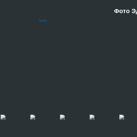
Фото Э