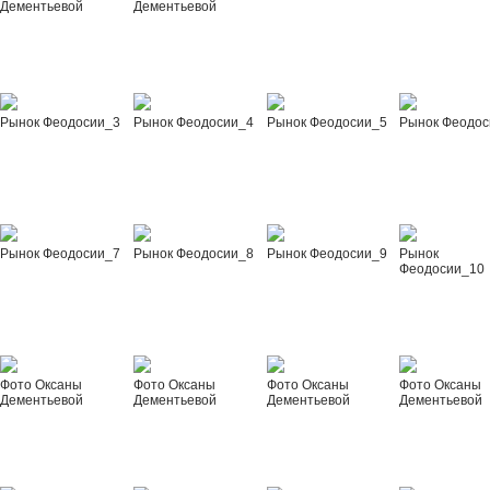
Дементьевой
Дементьевой
Рынок Феодосии_3
Рынок Феодосии_4
Рынок Феодосии_5
Рынок Феодос
Рынок Феодосии_7
Рынок Феодосии_8
Рынок Феодосии_9
Рынок
Феодосии_10
Фото Оксаны
Фото Оксаны
Фото Оксаны
Фото Оксаны
Дементьевой
Дементьевой
Дементьевой
Дементьевой