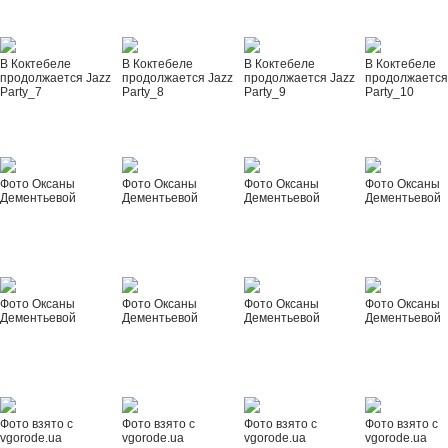
В Коктебеле
В Коктебеле
В Коктебеле
В Коктебеле
продолжается Jazz
продолжается Jazz
продолжается Jazz
продолжается
Party_7
Party_8
Party_9
Party_10
Фото Оксаны
Фото Оксаны
Фото Оксаны
Фото Оксаны
Дементьевой
Дементьевой
Дементьевой
Дементьевой
Фото Оксаны
Фото Оксаны
Фото Оксаны
Фото Оксаны
Дементьевой
Дементьевой
Дементьевой
Дементьевой
Фото взято с
Фото взято с
Фото взято с
Фото взято с
vgorode.ua
vgorode.ua
vgorode.ua
vgorode.ua