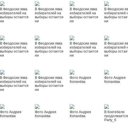
В Феодосии явка
В Феодосии явка
В Феодосии явка
В Феодосии я
избирателей на
избирателей на
избирателей на
избирателей 
выборы остается
выборы остается
выборы остается
выборы остае
ни
ни
ни
ни
В Феодосии явка
В Феодосии явка
В Феодосии явка
В Феодосии я
избирателей на
избирателей на
избирателей на
избирателей 
выборы остается
выборы остается
выборы остается
выборы остае
ни
ни
ни
ни
В Феодосии явка
В Феодосии явка
Фото Андрея
Фото Андрея
избирателей на
избирателей на
Копанёва
Копанёва
выборы остается
выборы остается
ни
ни
Фото Андрея
Фото Андрея
Фото Андрея
В Коктебеле
Копанёва
Копанёва
Копанёва
продолжается
Party_6