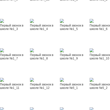
Первый звонок в
Первый звонок в
Первый звонок в
Первый звонок
школе №1_3
школе №1_4
школе №1_5
школе №1_6
Первый звонок в
Первый звонок в
Первый звонок в
Первый звонок
школе №1_7
школе №1_8
школе №1_9
школе №1_10
Первый звонок в
Первый звонок в
Первый звонок в
Первый звонок
школе №1_11
школе №1_12
школе №5_1
школе №5_2