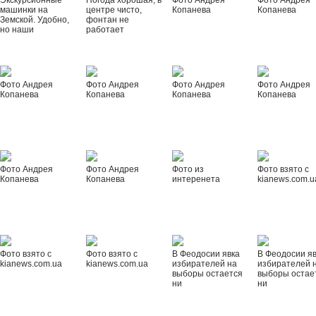
Экскурсионные
Погода хорошая, в
Фото Андрея
Фото Андрея
машинки на
центре чисто,
Копанева
Копанева
Земской. Удобно,
фонтан не
но наши
работает
Фото Андрея
Фото Андрея
Фото Андрея
Фото Андрея
Копанева
Копанева
Копанева
Копанева
Фото Андрея
Фото Андрея
Фото из
Фото взято с
Копанева
Копанева
интеренета
kianews.com.u
Фото взято с
Фото взято с
В Феодосии явка
В Феодосии я
kianews.com.ua
kianews.com.ua
избирателей на
избирателей 
выборы остается
выборы остае
ни
ни