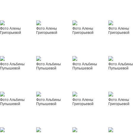
Фото Алены
Фото Алены
Фото Алены
Фото Алены
Григорьевой
Григорьевой
Григорьевой
Григорьевой
Фото Альбины
Фото Альбины
Фото Альбины
Фото Альбин
Пупышевой
Пупышевой
Пупышевой
Пупышевой
Фото Альбины
Фото Альбины
Фото Алены
Фото Алены
Пупышевой
Пупышевой
Григорьевой
Григорьевой