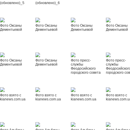
(обновлено)_5
(обновлено)_6
Фото Оксаны
Фото Оксаны
Фото Оксаны
Фото Оксаны
Дементьевой
Дементьевой
Дементьевой
Дементьевой
Фото Оксаны
Фото Оксаны
Фото пресс-
Фото пресс-
Дементьевой
Дементьевой
службы
службы
Феодосийского
Феодосийског
городского совета
городского со
Фото взято с
Фото взято с
Фото взято с
Фото взято с
kianews.com.ua
kianews.com.ua
kianews.com.ua
kianews.com.u