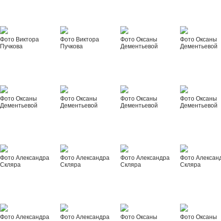
Фото Виктора
Фото Виктора
Фото Оксаны
Фото Оксаны
Пучкова
Пучкова
Дементьевой
Дементьевой
Фото Оксаны
Фото Оксаны
Фото Оксаны
Фото Оксаны
Дементьевой
Дементьевой
Дементьевой
Дементьевой
Фото Александра
Фото Александра
Фото Александра
Фото Алексан
Скляра
Скляра
Скляра
Скляра
Фото Александра
Фото Александра
Фото Оксаны
Фото Оксаны