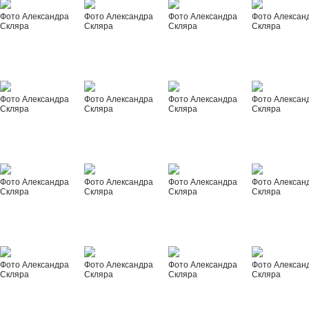
Фото Александра
Фото Александра
Фото Александра
Фото Алексан
Скляра
Скляра
Скляра
Скляра
Фото Александра
Фото Александра
Фото Александра
Фото Алексан
Скляра
Скляра
Скляра
Скляра
Фото Александра
Фото Александра
Фото Александра
Фото Алексан
Скляра
Скляра
Скляра
Скляра
Фото Александра
Фото Александра
Фото Александра
Фото Алексан
Скляра
Скляра
Скляра
Скляра