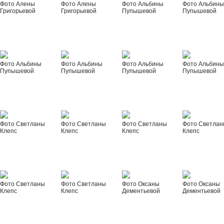
Фото Алены
Фото Алены
Фото Альбины
Фото Альбин
Григорьевой
Григорьевой
Пупышевой
Пупышевой
Фото Альбины
Фото Альбины
Фото Альбины
Фото Альбин
Пупышевой
Пупышевой
Пупышевой
Пупышевой
Фото Светланы
Фото Светланы
Фото Светланы
Фото Светла
Клепс
Клепс
Клепс
Клепс
Фото Светланы
Фото Светланы
Фото Оксаны
Фото Оксаны
Клепс
Клепс
Дементьевой
Дементьевой