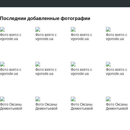
Последнии добавленные фотографии
Фото взято с
Фото взято с
Фото взято с
Фото взято с
vgorode.ua
vgorode.ua
vgorode.ua
vgorode.ua
Фото взято с
Фото взято с
Фото взято с
Фото взято с
vgorode.ua
vgorode.ua
vgorode.ua
vgorode.ua
Фото Оксаны
Фото Оксаны
Фото Оксаны
Фото Оксаны
Дементьевой
Дементьевой
Дементьевой
Дементьевой