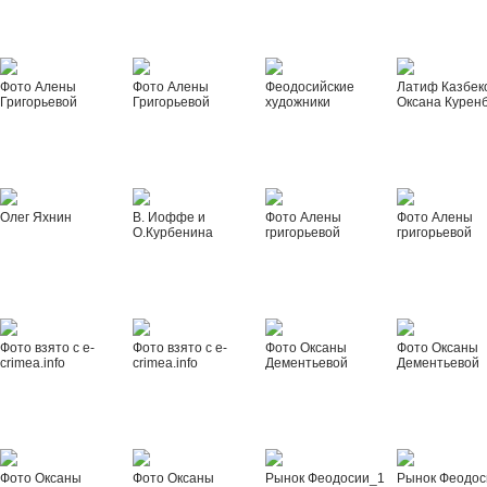
Фото Алены
Фото Алены
Феодосийские
Латиф Казбек
Григорьевой
Григорьевой
художники
Оксана Курен
Олег Яхнин
В. Иоффе и
Фото Алены
Фото Алены
О.Курбенина
григорьевой
григорьевой
Фото взято с e-
Фото взято с e-
Фото Оксаны
Фото Оксаны
crimea.info
crimea.info
Дементьевой
Дементьевой
Фото Оксаны
Фото Оксаны
Рынок Феодосии_1
Рынок Феодос