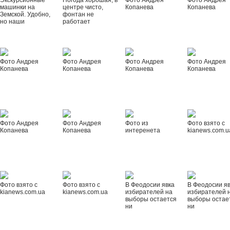
Экскурсионные
Погода хорошая, в
Фото Андрея
Фото Андрея
машинки на
центре чисто,
Копанева
Копанева
Земской. Удобно,
фонтан не
но наши
работает
Фото Андрея
Фото Андрея
Фото Андрея
Фото Андрея
Копанева
Копанева
Копанева
Копанева
Фото Андрея
Фото Андрея
Фото из
Фото взято с
Копанева
Копанева
интеренета
kianews.com.u
Фото взято с
Фото взято с
В Феодосии явка
В Феодосии я
kianews.com.ua
kianews.com.ua
избирателей на
избирателей 
выборы остается
выборы остае
ни
ни