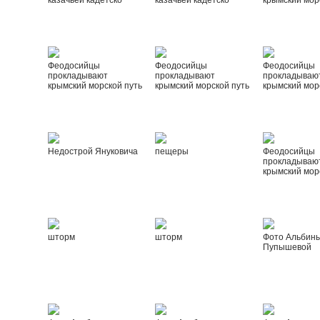
казачьей кадетско
казачьей кадетско
крымский мор
Феодосийцы
Феодосийцы
Феодосийцы
прокладывают
прокладывают
прокладываю
крымский морской путь
крымский морской путь
крымский мор
Недострой Януковича
пещеры
Феодосийцы
прокладываю
крымский мор
шторм
шторм
Фото Альбин
Пупышевой