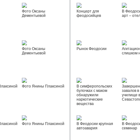
Фото Оксаны
Концерт для
В Феодос
Дементьевой
феодосийцев
арт – оте
Фото Оксаны
Рынок Феодосии
Агитацио
Дементьевой
слишком 
Плаксиной
Фото Янины Плаксиной
В симферопольских
Завершен
булочках с маком
завалов в
обнаружили
училище 
наркотические
Севастоп
вещества
Плаксиной
Фото Янины Плаксиной
В Феодосии крупная
В Феодос
автоавария
семинар