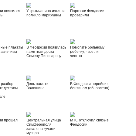
ии появился
У крымчанина изъяли
Парковки Феодосии
ль
полкило марихуаны
проверили
нные плакаты
В Феодосии появилась
Помогите больному
навязчивы
памятная доска
ребенку, - все ли
Семену Пивоварову
честно
 разбор
День памяти
В Феодосии перебои с
 кадетском
Волошина
бензином (обновлено)
в
оле
ии прошел
Центральная улица
МТС отключил связь в
Симферополя
Феодосии
завалена кучами
мусора