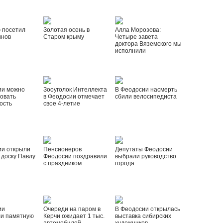
 посетил
Золотая осень в
Алла Морозова:
инов
Старом крыму
Четыре завета
доктора Вяземского мы
исполнили
ии можно
Зооуголок Интеллекта
В Феодосии насмерть
овать
в Феодосии отмечает
сбили велосипедиста
ость
свое 4-летие
ии открыли
Пенсионеров
Депутаты Феодосии
доску Павлу
Феодосии поздравили
выбрали руководство
с праздником
города
ии
Очереди на паром в
В Феодосии открылась
ли памятную
Керчи ожидает 1 тыс.
выставка сибирских