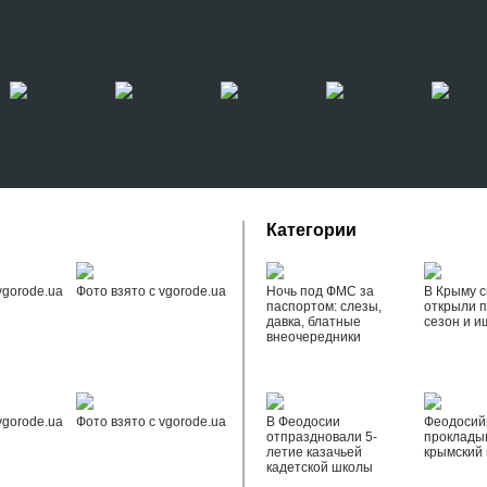
Категории
vgorode.ua
Фото взято с vgorode.ua
Ночь под ФМС за
В Крыму с
паспортом: слезы,
открыли 
давка, блатные
сезон и и
внеочередники
vgorode.ua
Фото взято с vgorode.ua
В Феодосии
Феодоси
отпраздновали 5-
проклады
летие казачьей
крымский 
кадетской школы