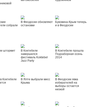
автомобилей
художников
шниковой
ские
В Феодосии обновляют
Буковина-Крым теперь
тели собрали
остановки
и в Феодосии
ии штормит
В Коктебеле
В Коктебеле прошла
завершился
Подзаборная осень
фестиваль Koktebel
2014
Jazz Party
 в Коктебеле
В Ялте выбрали мисс
В Феодосии явка
ется
Крыма
избирателей на
выборы остается
низкой