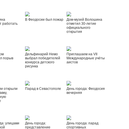
ина
В Феодосии был пожар
Дом-музей Волошина
т работать
отметил 30-летие
официального
открытия
ом
Дельфинарий Немо
Приглашаем на VII
л порыв
выбрал победителей
Международные учёты
конкурса детского
аистов
рисунка
ии открыли
Парад в Севастополе
День города: Феодосия
вку,
вечерняя
ную
у
да: улицами
День города:
День города: парад
ной
представление
спортивных