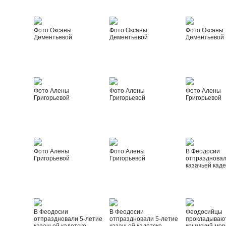
Фото Оксаны
Фото Оксаны
Фото Оксаны
Дементьевой
Дементьевой
Дементьевой
Фото Алены
Фото Алены
Фото Алены
Григорьевой
Григорьевой
Григорьевой
Фото Алены
Фото Алены
В Феодосии
Григорьевой
Григорьевой
отпраздновал
казачьей каде
В Феодосии
В Феодосии
Феодосийцы
отпраздновали 5-летие
отпраздновали 5-летие
прокладываю