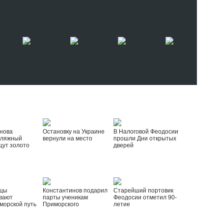
нова
Остановку на Украине
В Налоговой Феодосии
пляжный
вернули на место
прошли Дни открытых
щут золото
дверей
йцы
Константинов подарил
Старейший портовик
вают
парты ученикам
Феодосии отметил 90-
морской путь
Приморского
летие