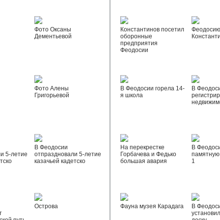
Фото Оксаны
Константинов посетил
Феодосию
Дементьевой
оборонные
Констант
предприятия
Феодосии
Фото Алены
В Феодосии горела 14-
В Феодос
Григорьевой
я школа
регистрир
недвижим
В Феодосии
На перекрестке
В Феодос
и 5-летие
отпраздновали 5-летие
Горбачева и Федько
памятную 
тско
казачьей кадетско
большая авария
1
Острова
Фауна музея Карадага
В Феодос
т
установи