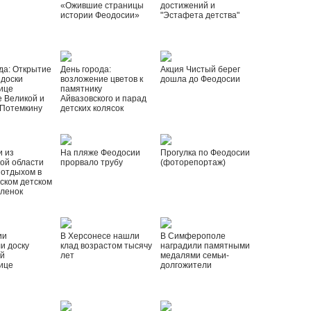
«Ожившие страницы
достижений и
истории Феодосии»
"Эстафета детства"
да: Открытие
День города:
Акция Чистый берег
 доски
возложение цветов к
дошла до Феодосии
ице
памятнику
 Великой и
Айвазовского и парад
 Потемкину
детских колясок
и из
На пляже Феодосии
Прогулка по Феодосии
ой области
прорвало трубу
(фоторепортаж)
 отдыхом в
ском детском
рленок
ии
В Херсонесе нашли
В Симферополе
и доску
клад возрастом тысячу
наградили памятными
ой
лет
медалями семьи-
ице
долгожители