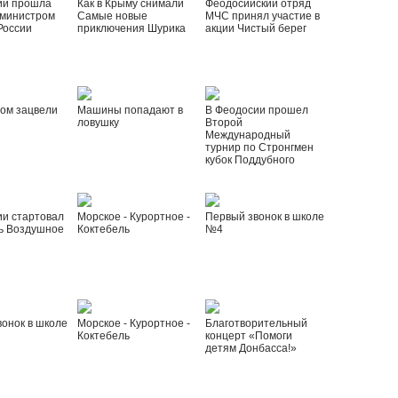
ии прошла
Как в Крыму снимали
Феодосийский отряд
 министром
Самые новые
МЧС принял участие в
России
приключения Шурика
акции Чистый берег
ом зацвели
Машины попадают в
В Феодосии прошел
ловушку
Второй
Международный
турнир по Стронгмен
кубок Поддубного
ии стартовал
Морское - Курортное -
Первый звонок в школе
ь Воздушное
Коктебель
№4
онок в школе
Морское - Курортное -
Благотворительный
Коктебель
концерт «Помоги
детям Донбасса!»