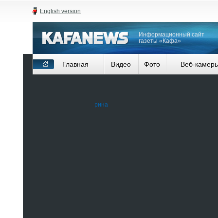
English version
Информационный сайт
газеты «Кафа»
Главная
Видео
Фото
Веб-камер