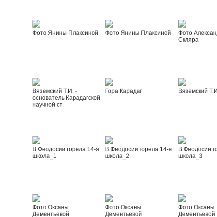
Фото Янины Плаксиной
Фото Янины Плаксиной
Фото Алексан
Скляра
Вяземский Т.И. -
Гора Карадаг
Вяземский Т.И
основатель Карадагской
научной ст
В Феодосии горела 14-я
В Феодосии горела 14-я
В Феодосии г
школа_1
школа_2
школа_3
Фото Оксаны
Фото Оксаны
Фото Оксаны
Дементьевой
Дементьевой
Дементьевой