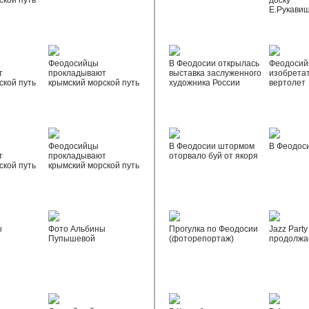
ской путь
доску
Е.Рукави
Феодосийцы
В Феодосии открылась
Феодосий
т
прокладывают
выставка заслуженного
изобрета
ской путь
крымский морской путь
художника России
вертолет
Феодосийцы
В Феодосии штормом
В Феодос
т
прокладывают
оторвало буй от якоря
ской путь
крымский морской путь
ы
Фото Альбины
Прогулка по Феодосии
Jazz Party
Пупышевой
(фоторепортаж)
продолжа