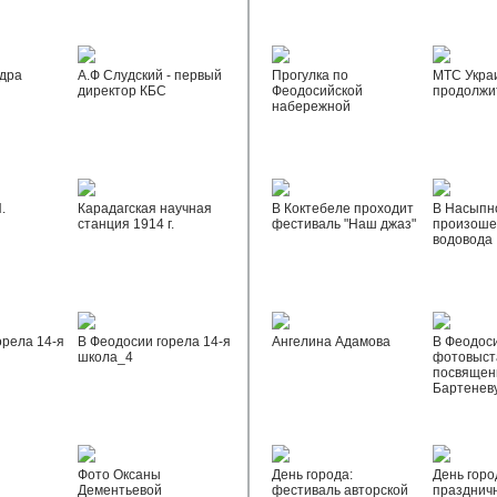
дра
А.Ф Слудский - первый
Прогулка по
МТС Укра
директор КБС
Феодосийской
продолжи
набережной
.
Карадагская научная
В Коктебеле проходит
В Насыпн
станция 1914 г.
фестиваль "Наш джаз"
произоше
водовода
орела 14-я
В Феодосии горела 14-я
Ангелина Адамова
В Феодос
школа_4
фотовыста
посвящен
Бартенев
Фото Оксаны
День города:
День горо
Дементьевой
фестиваль авторской
празднич