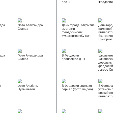
песни
Феодосии
дра
Фото Александра
День города: открытие
День горо
Скляра
выставки
памятной
феодосийских
императр
художников «Ку-ку».
Екатерине
Григорию
дра
Фото Александра
В Феодосии
Школьник
Скляра
произошло ДТП
Ульяновск
довольны
феодосий
лагере О
ы
Фото Альбины
В Феодосии снимают
В Феодос
Пупышевой
сериал (фото+видео)
установил
российск
императр