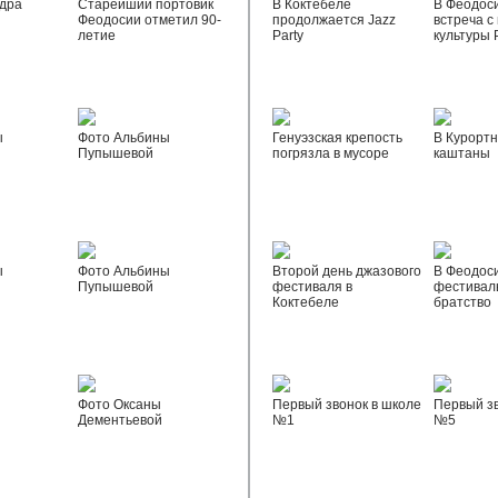
дра
Старейший портовик
В Коктебеле
В Феодос
Феодосии отметил 90-
продолжается Jazz
встреча с
летие
Party
культуры 
ы
Фото Альбины
Генуэзская крепость
В Курортн
Пупышевой
погрязла в мусоре
каштаны
ы
Фото Альбины
Второй день джазового
В Феодос
Пупышевой
фестиваля в
фестивал
Коктебеле
братство
Фото Оксаны
Первый звонок в школе
Первый зв
Дементьевой
№1
№5