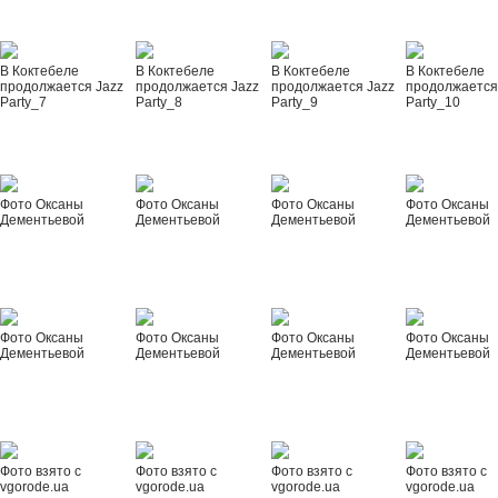
В Коктебеле
В Коктебеле
В Коктебеле
В Коктебеле
продолжается Jazz
продолжается Jazz
продолжается Jazz
продолжается
Party_7
Party_8
Party_9
Party_10
Фото Оксаны
Фото Оксаны
Фото Оксаны
Фото Оксаны
Дементьевой
Дементьевой
Дементьевой
Дементьевой
Фото Оксаны
Фото Оксаны
Фото Оксаны
Фото Оксаны
Дементьевой
Дементьевой
Дементьевой
Дементьевой
Фото взято с
Фото взято с
Фото взято с
Фото взято с
vgorode.ua
vgorode.ua
vgorode.ua
vgorode.ua