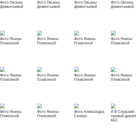
Фото Оксаны
Фото Оксаны
Фото Оксаны
Фото Оксаны
Дементьевой
Дементьевой
Дементьевой
Дементьевой
Фото Янины
Фото Янины
Фото Янины
Фото Янины
Плаксиной
Плаксиной
Плаксиной
Плаксиной
Фото Янины
Фото Янины
Фото Янины
Фото Янины
Плаксиной
Плаксиной
Плаксиной
Плаксиной
Фото Янины
Фото Янины
Фото Александра
А.Ф Слудский 
Плаксиной
Плаксиной
Скляра
первый дирек
КБС