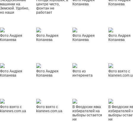
Экскурсионные
Погода хорошая, в
Фото Андрея
Фото Андрея
машинки на
центре чисто,
Копанева
Копанева
Земской. Удобно,
фонтан не
но наши
работает
Фото Андрея
Фото Андрея
Фото Андрея
Фото Андрея
Копанева
Копанева
Копанева
Копанева
Фото Андрея
Фото Андрея
Фото из
Фото взято с
Копанева
Копанева
интеренета
kianews.com.u
Фото взято с
Фото взято с
В Феодосии явка
В Феодосии я
kianews.com.ua
kianews.com.ua
избирателей на
избирателей 
выборы остается
выборы остае
ни
ни