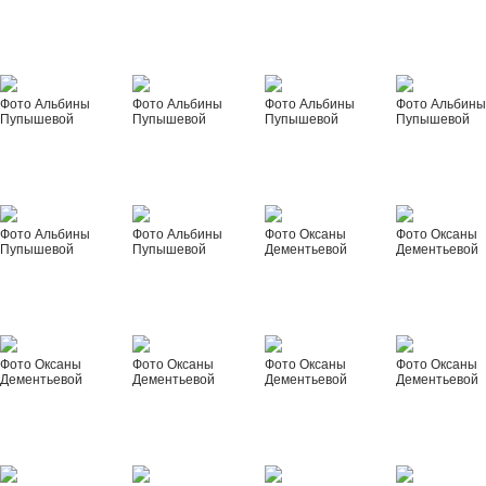
Фото Альбины
Фото Альбины
Фото Альбины
Фото Альбин
Пупышевой
Пупышевой
Пупышевой
Пупышевой
Фото Альбины
Фото Альбины
Фото Оксаны
Фото Оксаны
Пупышевой
Пупышевой
Дементьевой
Дементьевой
Фото Оксаны
Фото Оксаны
Фото Оксаны
Фото Оксаны
Дементьевой
Дементьевой
Дементьевой
Дементьевой