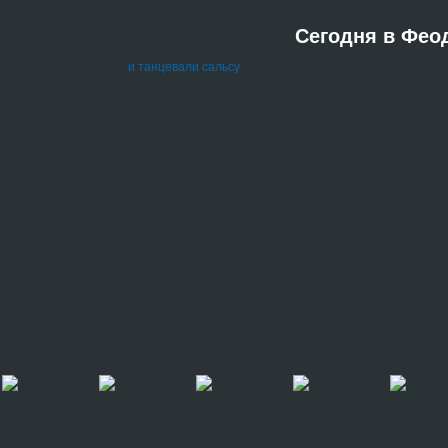
Сегодня в Фео