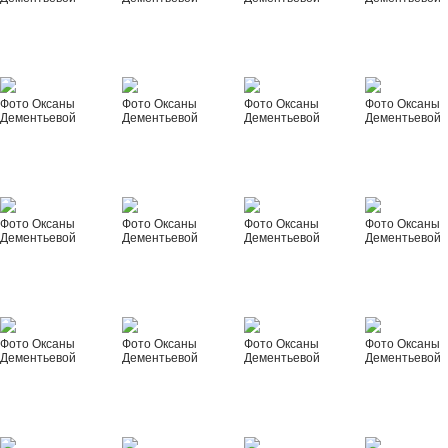
Фото Оксаны
Фото Оксаны
Фото Оксаны
Фото Оксаны
Дементьевой
Дементьевой
Дементьевой
Дементьевой
Фото Оксаны
Фото Оксаны
Фото Оксаны
Фото Оксаны
Дементьевой
Дементьевой
Дементьевой
Дементьевой
Фото Оксаны
Фото Оксаны
Фото Оксаны
Фото Оксаны
Дементьевой
Дементьевой
Дементьевой
Дементьевой