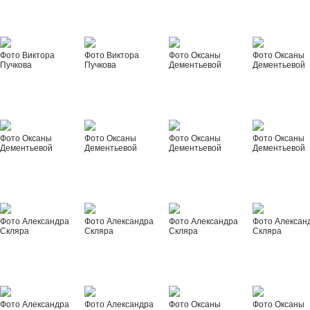
Фото Виктора
Фото Виктора
Фото Оксаны
Фото Оксаны
Пучкова
Пучкова
Дементьевой
Дементьевой
Фото Оксаны
Фото Оксаны
Фото Оксаны
Фото Оксаны
Дементьевой
Дементьевой
Дементьевой
Дементьевой
Фото Александра
Фото Александра
Фото Александра
Фото Алексан
Скляра
Скляра
Скляра
Скляра
Фото Александра
Фото Александра
Фото Оксаны
Фото Оксаны