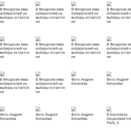
В Феодосии явка
В Феодосии явка
В Феодосии явка
В Феодосии я
избирателей на
избирателей на
избирателей на
избирателей 
выборы остается
выборы остается
выборы остается
выборы остае
ни
ни
ни
ни
В Феодосии явка
В Феодосии явка
В Феодосии явка
В Феодосии я
избирателей на
избирателей на
избирателей на
избирателей 
выборы остается
выборы остается
выборы остается
выборы остае
ни
ни
ни
ни
В Феодосии явка
В Феодосии явка
Фото Андрея
Фото Андрея
избирателей на
избирателей на
Копанёва
Копанёва
выборы остается
выборы остается
ни
ни
Фото Андрея
Фото Андрея
Фото Андрея
В Коктебеле
Копанёва
Копанёва
Копанёва
продолжается
Party_6