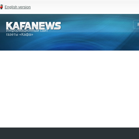
English version
Информационный сайт
газеты «Кафа»