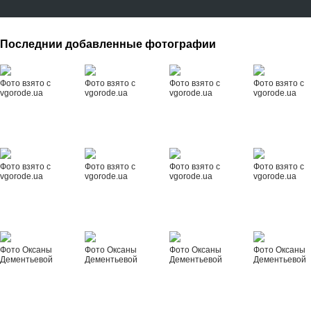
Последнии добавленные фотографии
Фото взято с
Фото взято с
Фото взято с
Фото взято с
vgorode.ua
vgorode.ua
vgorode.ua
vgorode.ua
Фото взято с
Фото взято с
Фото взято с
Фото взято с
vgorode.ua
vgorode.ua
vgorode.ua
vgorode.ua
Фото Оксаны
Фото Оксаны
Фото Оксаны
Фото Оксаны
Дементьевой
Дементьевой
Дементьевой
Дементьевой