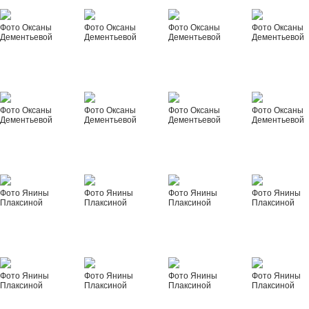
Фото Оксаны
Фото Оксаны
Фото Оксаны
Фото Оксаны
Дементьевой
Дементьевой
Дементьевой
Дементьевой
Фото Оксаны
Фото Оксаны
Фото Оксаны
Фото Оксаны
Дементьевой
Дементьевой
Дементьевой
Дементьевой
Фото Янины
Фото Янины
Фото Янины
Фото Янины
Плаксиной
Плаксиной
Плаксиной
Плаксиной
Фото Янины
Фото Янины
Фото Янины
Фото Янины
Плаксиной
Плаксиной
Плаксиной
Плаксиной