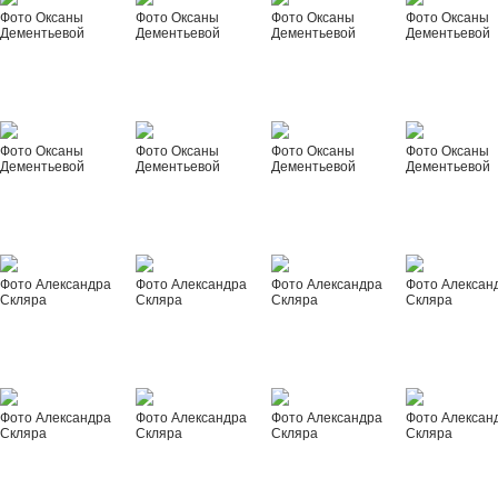
Фото Оксаны
Фото Оксаны
Фото Оксаны
Фото Оксаны
Дементьевой
Дементьевой
Дементьевой
Дементьевой
Фото Оксаны
Фото Оксаны
Фото Оксаны
Фото Оксаны
Дементьевой
Дементьевой
Дементьевой
Дементьевой
Фото Александра
Фото Александра
Фото Александра
Фото Алексан
Скляра
Скляра
Скляра
Скляра
Фото Александра
Фото Александра
Фото Александра
Фото Алексан
Скляра
Скляра
Скляра
Скляра