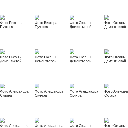
Фото Виктора
Фото Виктора
Фото Оксаны
Фото Оксаны
Пучкова
Пучкова
Дементьевой
Дементьевой
Фото Оксаны
Фото Оксаны
Фото Оксаны
Фото Оксаны
Дементьевой
Дементьевой
Дементьевой
Дементьевой
Фото Александра
Фото Александра
Фото Александра
Фото Алексан
Скляра
Скляра
Скляра
Скляра
Фото Александра
Фото Александра
Фото Оксаны
Фото Оксаны