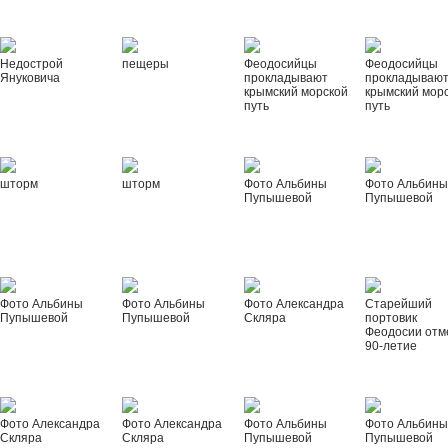
Недострой
пещеры
Феодосийцы
Феодосийцы
Януковича
прокладывают
прокладываю
крымский морской
крымский мор
путь
путь
шторм
шторм
Фото Альбины
Фото Альбин
Пупышевой
Пупышевой
Фото Альбины
Фото Альбины
Фото Александра
Старейший
Пупышевой
Пупышевой
Скляра
портовик
Феодосии отм
90-летие
Фото Александра
Фото Александра
Фото Альбины
Фото Альбин
Скляра
Скляра
Пупышевой
Пупышевой