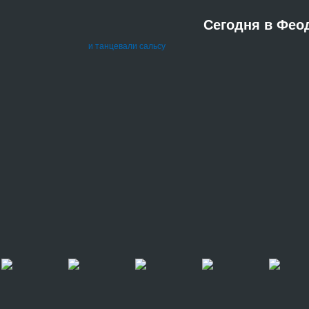
Сегодня в Фео