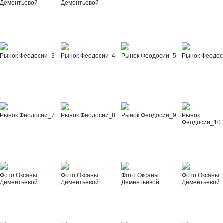
Дементьевой
Дементьевой
Рынок Феодосии_3
Рынок Феодосии_4
Рынок Феодосии_5
Рынок Феодос
Рынок Феодосии_7
Рынок Феодосии_8
Рынок Феодосии_9
Рынок
Феодосии_10
Фото Оксаны
Фото Оксаны
Фото Оксаны
Фото Оксаны
Дементьевой
Дементьевой
Дементьевой
Дементьевой