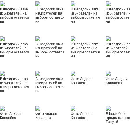
В Феодосии явка
В Феодосии явка
В Феодосии явка
В Феодосии я
избирателей на
избирателей на
избирателей на
избирателей 
выборы остается
выборы остается
выборы остается
выборы остае
ни
ни
ни
ни
В Феодосии явка
В Феодосии явка
В Феодосии явка
В Феодосии я
избирателей на
избирателей на
избирателей на
избирателей 
выборы остается
выборы остается
выборы остается
выборы остае
ни
ни
ни
ни
В Феодосии явка
В Феодосии явка
Фото Андрея
Фото Андрея
избирателей на
избирателей на
Копанёва
Копанёва
выборы остается
выборы остается
ни
ни
Фото Андрея
Фото Андрея
Фото Андрея
В Коктебеле
Копанёва
Копанёва
Копанёва
продолжается
Party_6