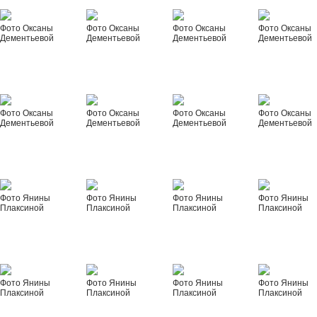
Фото Оксаны
Фото Оксаны
Фото Оксаны
Фото Оксаны
Дементьевой
Дементьевой
Дементьевой
Дементьевой
Фото Оксаны
Фото Оксаны
Фото Оксаны
Фото Оксаны
Дементьевой
Дементьевой
Дементьевой
Дементьевой
Фото Янины
Фото Янины
Фото Янины
Фото Янины
Плаксиной
Плаксиной
Плаксиной
Плаксиной
Фото Янины
Фото Янины
Фото Янины
Фото Янины
Плаксиной
Плаксиной
Плаксиной
Плаксиной