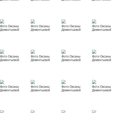
Фото Оксаны
Фото Оксаны
Фото Оксаны
Фото Оксаны
Дементьевой
Дементьевой
Дементьевой
Дементьевой
Фото Оксаны
Фото Оксаны
Фото Оксаны
Фото Оксаны
Дементьевой
Дементьевой
Дементьевой
Дементьевой
Фото Оксаны
Фото Оксаны
Фото Оксаны
Фото Оксаны
Дементьевой
Дементьевой
Дементьевой
Дементьевой