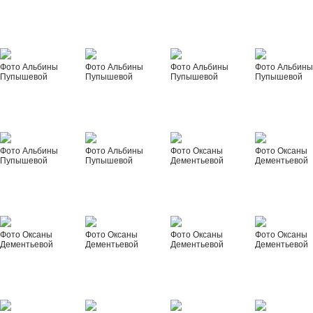
Фото Альбины
Фото Альбины
Фото Альбины
Фото Альбин
Пупышевой
Пупышевой
Пупышевой
Пупышевой
Фото Альбины
Фото Альбины
Фото Оксаны
Фото Оксаны
Пупышевой
Пупышевой
Дементьевой
Дементьевой
Фото Оксаны
Фото Оксаны
Фото Оксаны
Фото Оксаны
Дементьевой
Дементьевой
Дементьевой
Дементьевой