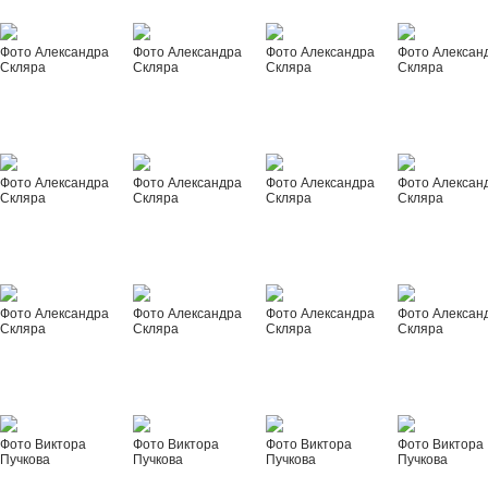
Фото Александра
Фото Александра
Фото Александра
Фото Алексан
Скляра
Скляра
Скляра
Скляра
Фото Александра
Фото Александра
Фото Александра
Фото Алексан
Скляра
Скляра
Скляра
Скляра
Фото Александра
Фото Александра
Фото Александра
Фото Алексан
Скляра
Скляра
Скляра
Скляра
Фото Виктора
Фото Виктора
Фото Виктора
Фото Виктора
Пучкова
Пучкова
Пучкова
Пучкова