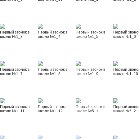
Первый звонок в
Первый звонок в
Первый звонок в
Первый звонок
школе №1_3
школе №1_4
школе №1_5
школе №1_6
Первый звонок в
Первый звонок в
Первый звонок в
Первый звонок
школе №1_7
школе №1_8
школе №1_9
школе №1_10
Первый звонок в
Первый звонок в
Первый звонок в
Первый звонок
школе №1_11
школе №1_12
школе №5_1
школе №5_2