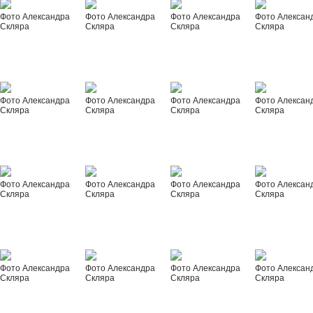
Фото Александра
Фото Александра
Фото Александра
Фото Алексан
Скляра
Скляра
Скляра
Скляра
Фото Александра
Фото Александра
Фото Александра
Фото Алексан
Скляра
Скляра
Скляра
Скляра
Фото Александра
Фото Александра
Фото Александра
Фото Алексан
Скляра
Скляра
Скляра
Скляра
Фото Александра
Фото Александра
Фото Александра
Фото Алексан
Скляра
Скляра
Скляра
Скляра