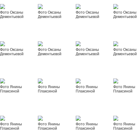
Фото Оксаны
Фото Оксаны
Фото Оксаны
Фото Оксаны
Дементьевой
Дементьевой
Дементьевой
Дементьевой
Фото Оксаны
Фото Оксаны
Фото Оксаны
Фото Оксаны
Дементьевой
Дементьевой
Дементьевой
Дементьевой
Фото Янины
Фото Янины
Фото Янины
Фото Янины
Плаксиной
Плаксиной
Плаксиной
Плаксиной
Фото Янины
Фото Янины
Фото Янины
Фото Янины
Плаксиной
Плаксиной
Плаксиной
Плаксиной