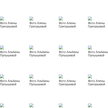
Фото Алены
Фото Алены
Фото Алены
Фото Алены
Григорьевой
Григорьевой
Григорьевой
Григорьевой
Фото Альбины
Фото Альбины
Фото Альбины
Фото Альбин
Пупышевой
Пупышевой
Пупышевой
Пупышевой
Фото Альбины
Фото Альбины
Фото Алены
Фото Алены
Пупышевой
Пупышевой
Григорьевой
Григорьевой