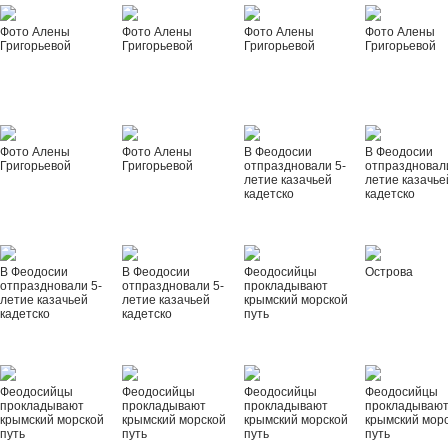
Фото Алены
Фото Алены
Фото Алены
Фото Алены
Григорьевой
Григорьевой
Григорьевой
Григорьевой
Фото Алены
Фото Алены
В Феодосии
В Феодосии
Григорьевой
Григорьевой
отпраздновали 5-
отпраздновал
летие казачьей
летие казачье
кадетско
кадетско
В Феодосии
В Феодосии
Феодосийцы
Острова
отпраздновали 5-
отпраздновали 5-
прокладывают
летие казачьей
летие казачьей
крымский морской
кадетско
кадетско
путь
Феодосийцы
Феодосийцы
Феодосийцы
Феодосийцы
прокладывают
прокладывают
прокладывают
прокладываю
крымский морской
крымский морской
крымский морской
крымский мор
путь
путь
путь
путь