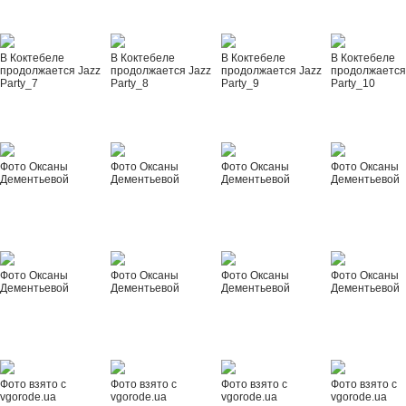
В Коктебеле
В Коктебеле
В Коктебеле
В Коктебеле
продолжается Jazz
продолжается Jazz
продолжается Jazz
продолжается
Party_7
Party_8
Party_9
Party_10
Фото Оксаны
Фото Оксаны
Фото Оксаны
Фото Оксаны
Дементьевой
Дементьевой
Дементьевой
Дементьевой
Фото Оксаны
Фото Оксаны
Фото Оксаны
Фото Оксаны
Дементьевой
Дементьевой
Дементьевой
Дементьевой
Фото взято с
Фото взято с
Фото взято с
Фото взято с
vgorode.ua
vgorode.ua
vgorode.ua
vgorode.ua