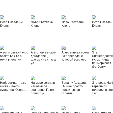
Фото Светланы
Фото Светланы
Фото Светланы
Фото Светла
Клепс
Клепс
Клепс
Клепс
А вот и свежий курс
А это, как вы сами
А это винная точка
Эта
валют. Как-то он
догадались,
на переезде, с
жизнерадостн
меня впечатли
шаурма на спуске
которой все лето
курортница
ул
примеривает
футболку
Набережная тоже
На море сегодня
Банан у Аркадии.
Это роза. На 
чиста и почти
небольшое
Он мне просто
картинной
пустынна. Осень...
волнение. Пляж
нравится, он
галереи, а вер
почти пус
стреми
зас