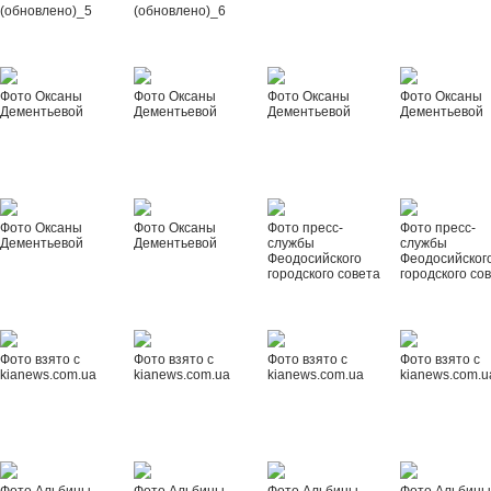
(обновлено)_5
(обновлено)_6
Фото Оксаны
Фото Оксаны
Фото Оксаны
Фото Оксаны
Дементьевой
Дементьевой
Дементьевой
Дементьевой
Фото Оксаны
Фото Оксаны
Фото пресс-
Фото пресс-
Дементьевой
Дементьевой
службы
службы
Феодосийского
Феодосийског
городского совета
городского со
Фото взято с
Фото взято с
Фото взято с
Фото взято с
kianews.com.ua
kianews.com.ua
kianews.com.ua
kianews.com.u