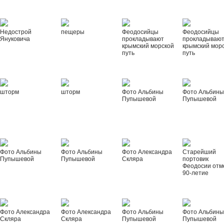
Недострой
пещеры
Феодосийцы
Феодосийцы
Януковича
прокладывают
прокладываю
крымский морской
крымский мор
путь
путь
шторм
шторм
Фото Альбины
Фото Альбин
Пупышевой
Пупышевой
Фото Альбины
Фото Альбины
Фото Александра
Старейший
Пупышевой
Пупышевой
Скляра
портовик
Феодосии отм
90-летие
Фото Александра
Фото Александра
Фото Альбины
Фото Альбин
Скляра
Скляра
Пупышевой
Пупышевой