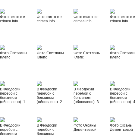
Фото взято с e-
Фото взято с e-
Фото взято с e-
Фото взято с e
crimea.info
crimea.info
crimea.info
crimea.info
Фото Светланы
Фото Светланы
Фото Светланы
Фото Светла
Клепс
Клепс
Клепс
Клепс
В Феодосии
В Феодосии
В Феодосии
В Феодосии
перебои с
перебои с
перебои с
перебои с
бензином
бензином
бензином
бензином
(обновлено)_1
(обновлено)_2
(обновлено)_3
(обновлено)_
В Феодосии
В Феодосии
Фото Оксаны
Фото Оксаны
перебои с
перебои с
Дементьевой
Дементьевой
бензином
бензином