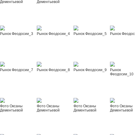
Дементьевой
Дементьевой
Рынок Феодосии_3
Рынок Феодосии_4
Рынок Феодосии_5
Рынок Феодос
Рынок Феодосии_7
Рынок Феодосии_8
Рынок Феодосии_9
Рынок
Феодосии_10
Фото Оксаны
Фото Оксаны
Фото Оксаны
Фото Оксаны
Дементьевой
Дементьевой
Дементьевой
Дементьевой