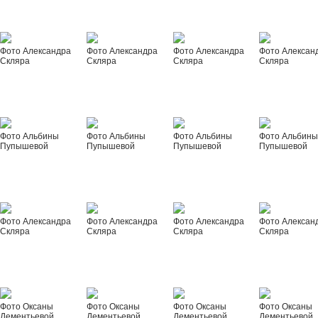
Фото Александра
Фото Александра
Фото Александра
Фото Алексан
Скляра
Скляра
Скляра
Скляра
Фото Альбины
Фото Альбины
Фото Альбины
Фото Альбин
Пупышевой
Пупышевой
Пупышевой
Пупышевой
Фото Александра
Фото Александра
Фото Александра
Фото Алексан
Скляра
Скляра
Скляра
Скляра
Фото Оксаны
Фото Оксаны
Фото Оксаны
Фото Оксаны
Дементьевой
Дементьевой
Дементьевой
Дементьевой