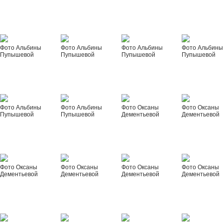
Фото Альбины
Фото Альбины
Фото Альбины
Фото Альбин
Пупышевой
Пупышевой
Пупышевой
Пупышевой
Фото Альбины
Фото Альбины
Фото Оксаны
Фото Оксаны
Пупышевой
Пупышевой
Дементьевой
Дементьевой
Фото Оксаны
Фото Оксаны
Фото Оксаны
Фото Оксаны
Дементьевой
Дементьевой
Дементьевой
Дементьевой