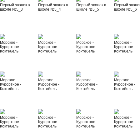
Первый звонок в
Первый звонок в
Первый звонок в
Первый звонок
школе №5_3
школе №5_4
школе №5_5
школе №5_6
Морское -
Морское -
Морское -
Морское -
Курортное -
Курортное -
Курортное -
Курортное -
Коктебель
Коктебель
Коктебель
Коктебель
Морское -
Морское -
Морское -
Морское -
Курортное -
Курортное -
Курортное -
Курортное -
Коктебель
Коктебель
Коктебель
Коктебель
Морское -
Морское -
Морское -
Морское -
Курортное -
Курортное -
Курортное -
Курортное -
Коктебель
Коктебель
Коктебель
Коктебель