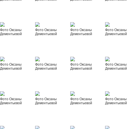
Фото Оксаны
Фото Оксаны
Фото Оксаны
Фото Оксаны
Дементьевой
Дементьевой
Дементьевой
Дементьевой
Фото Оксаны
Фото Оксаны
Фото Оксаны
Фото Оксаны
Дементьевой
Дементьевой
Дементьевой
Дементьевой
Фото Оксаны
Фото Оксаны
Фото Оксаны
Фото Оксаны
Дементьевой
Дементьевой
Дементьевой
Дементьевой