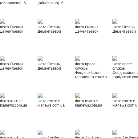
(обновлено)_5
(обновлено)_6
Фото Оксаны
Фото Оксаны
Фото Оксаны
Фото Оксаны
Дементьевой
Дементьевой
Дементьевой
Дементьевой
Фото Оксаны
Фото Оксаны
Фото пресс-
Фото пресс-
Дементьевой
Дементьевой
службы
службы
Феодосийского
Феодосийског
городского совета
городского со
Фото взято с
Фото взято с
Фото взято с
Фото взято с
kianews.com.ua
kianews.com.ua
kianews.com.ua
kianews.com.u