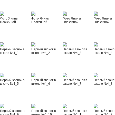
Фото Янины
Фото Янины
Фото Янины
Фото Янины
Плаксиной
Плаксиной
Плаксиной
Плаксиной
Первый звонок в
Первый звонок в
Первый звонок в
Первый звонок
школе №4_1
школе №4_2
школе №4_3
школе №4_4
Первый звонок в
Первый звонок в
Первый звонок в
Первый звонок
школе №4_5
школе №4_6
школе №4_7
школе №4_8
Первый звонок в
Первый звонок в
Первый звонок в
Первый звонок
школе №4_9
школе №4_10
школе №1_1
школе №1_2