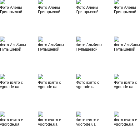
Фото Алены
Фото Алены
Фото Алены
Фото Алены
Григорьевой
Григорьевой
Григорьевой
Григорьевой
Фото Альбины
Фото Альбины
Фото Альбины
Фото Альбин
Пупышевой
Пупышевой
Пупышевой
Пупышевой
Фото взято с
Фото взято с
Фото взято с
Фото взято с
vgorode.ua
vgorode.ua
vgorode.ua
vgorode.ua
Фото взято с
Фото взято с
Фото взято с
Фото взято с
vgorode.ua
vgorode.ua
vgorode.ua
vgorode.ua