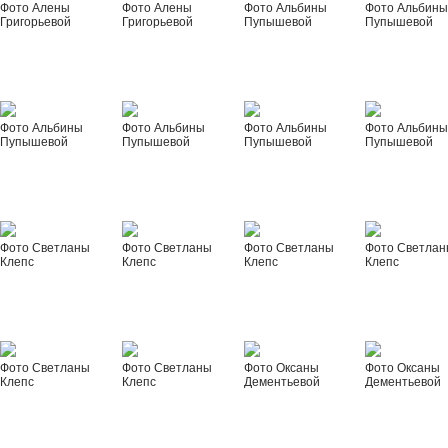
Фото Алены
Фото Алены
Фото Альбины
Фото Альбин
Григорьевой
Григорьевой
Пупышевой
Пупышевой
Фото Альбины
Фото Альбины
Фото Альбины
Фото Альбин
Пупышевой
Пупышевой
Пупышевой
Пупышевой
Фото Светланы
Фото Светланы
Фото Светланы
Фото Светла
Клепс
Клепс
Клепс
Клепс
Фото Светланы
Фото Светланы
Фото Оксаны
Фото Оксаны
Клепс
Клепс
Дементьевой
Дементьевой