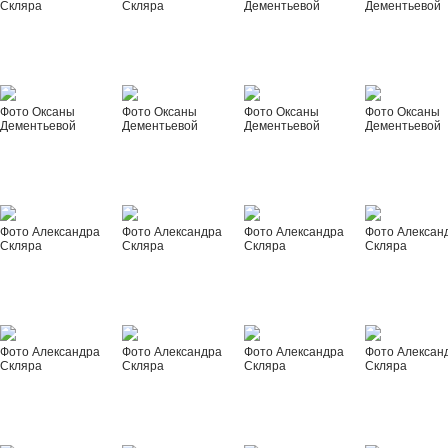
Скляра
Скляра
Дементьевой
Дементьевой
Фото Оксаны
Фото Оксаны
Фото Оксаны
Фото Оксаны
Дементьевой
Дементьевой
Дементьевой
Дементьевой
Фото Александра
Фото Александра
Фото Александра
Фото Алексан
Скляра
Скляра
Скляра
Скляра
Фото Александра
Фото Александра
Фото Александра
Фото Алексан
Скляра
Скляра
Скляра
Скляра