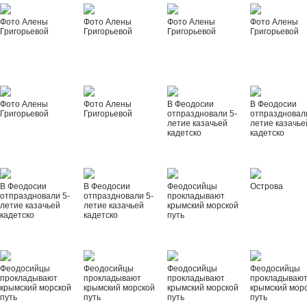
Фото Алены
Фото Алены
Фото Алены
Фото Алены
Григорьевой
Григорьевой
Григорьевой
Григорьевой
Фото Алены
Фото Алены
В Феодосии
В Феодосии
Григорьевой
Григорьевой
отпраздновали 5-
отпраздновал
летие казачьей
летие казачье
кадетско
кадетско
В Феодосии
В Феодосии
Феодосийцы
Острова
отпраздновали 5-
отпраздновали 5-
прокладывают
летие казачьей
летие казачьей
крымский морской
кадетско
кадетско
путь
Феодосийцы
Феодосийцы
Феодосийцы
Феодосийцы
прокладывают
прокладывают
прокладывают
прокладываю
крымский морской
крымский морской
крымский морской
крымский мор
путь
путь
путь
путь