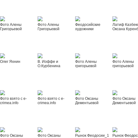
Фото Алены
Фото Алены
Феодосийские
Латиф Казбек
Григорьевой
Григорьевой
художники
Оксана Курен
Олег Яхнин
В. Иоффе и
Фото Алены
Фото Алены
О.Курбенина
григорьевой
григорьевой
Фото взято с e-
Фото взято с e-
Фото Оксаны
Фото Оксаны
crimea.info
crimea.info
Дементьевой
Дементьевой
Фото Оксаны
Фото Оксаны
Рынок Феодосии_1
Рынок Феодос