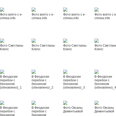
Фото взято с e-
Фото взято с e-
Фото взято с e-
Фото взято с e
crimea.info
crimea.info
crimea.info
crimea.info
Фото Светланы
Фото Светланы
Фото Светланы
Фото Светла
Клепс
Клепс
Клепс
Клепс
В Феодосии
В Феодосии
В Феодосии
В Феодосии
перебои с
перебои с
перебои с
перебои с
бензином
бензином
бензином
бензином
(обновлено)_1
(обновлено)_2
(обновлено)_3
(обновлено)_
В Феодосии
В Феодосии
Фото Оксаны
Фото Оксаны
перебои с
перебои с
Дементьевой
Дементьевой
бензином
бензином