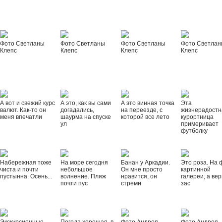
Фото Светланы
Фото Светланы
Фото Светланы
Фото Светла
Клепс
Клепс
Клепс
Клепс
А вот и свежий курс
А это, как вы сами
А это винная точка
Эта
валют. Как-то он
догадались,
на переезде, с
жизнерадостн
меня впечатли
шаурма на спуске
которой все лето
курортница
ул
примеривает
футболку
Набережная тоже
На море сегодня
Банан у Аркадии.
Это роза. На 
чиста и почти
небольшое
Он мне просто
картинной
пустынна. Осень...
волнение. Пляж
нравится, он
галереи, а вер
почти пус
стреми
зас