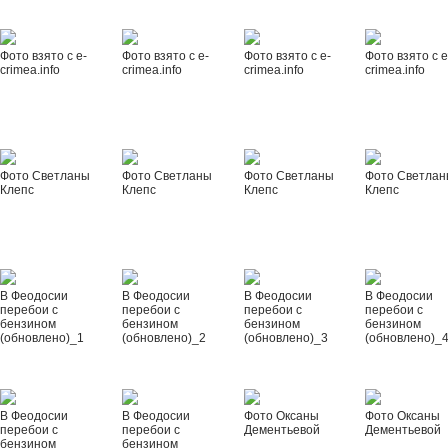
Фото взято с e-
Фото взято с e-
Фото взято с e-
Фото взято с e
crimea.info
crimea.info
crimea.info
crimea.info
Фото Светланы
Фото Светланы
Фото Светланы
Фото Светла
Клепс
Клепс
Клепс
Клепс
В Феодосии
В Феодосии
В Феодосии
В Феодосии
перебои с
перебои с
перебои с
перебои с
бензином
бензином
бензином
бензином
(обновлено)_1
(обновлено)_2
(обновлено)_3
(обновлено)_
В Феодосии
В Феодосии
Фото Оксаны
Фото Оксаны
перебои с
перебои с
Дементьевой
Дементьевой
бензином
бензином