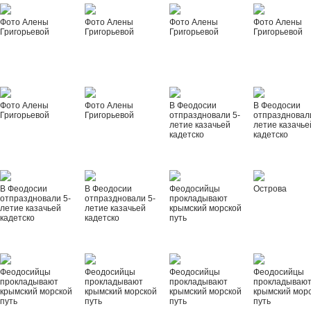
Фото Алены
Фото Алены
Фото Алены
Фото Алены
Григорьевой
Григорьевой
Григорьевой
Григорьевой
Фото Алены
Фото Алены
В Феодосии
В Феодосии
Григорьевой
Григорьевой
отпраздновали 5-
отпраздновал
летие казачьей
летие казачье
кадетско
кадетско
В Феодосии
В Феодосии
Феодосийцы
Острова
отпраздновали 5-
отпраздновали 5-
прокладывают
летие казачьей
летие казачьей
крымский морской
кадетско
кадетско
путь
Феодосийцы
Феодосийцы
Феодосийцы
Феодосийцы
прокладывают
прокладывают
прокладывают
прокладываю
крымский морской
крымский морской
крымский морской
крымский мор
путь
путь
путь
путь