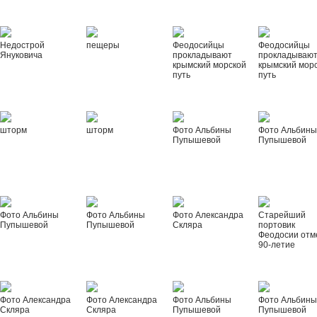
Недострой
пещеры
Феодосийцы
Феодосийцы
Януковича
прокладывают
прокладываю
крымский морской
крымский мор
путь
путь
шторм
шторм
Фото Альбины
Фото Альбин
Пупышевой
Пупышевой
Фото Альбины
Фото Альбины
Фото Александра
Старейший
Пупышевой
Пупышевой
Скляра
портовик
Феодосии отм
90-летие
Фото Александра
Фото Александра
Фото Альбины
Фото Альбин
Скляра
Скляра
Пупышевой
Пупышевой