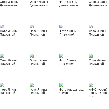
Фото Оксаны
Фото Оксаны
Фото Оксаны
Фото Оксаны
Дементьевой
Дементьевой
Дементьевой
Дементьевой
Фото Янины
Фото Янины
Фото Янины
Фото Янины
Плаксиной
Плаксиной
Плаксиной
Плаксиной
Фото Янины
Фото Янины
Фото Янины
Фото Янины
Плаксиной
Плаксиной
Плаксиной
Плаксиной
Фото Янины
Фото Янины
Фото Александра
А.Ф Слудский 
Плаксиной
Плаксиной
Скляра
первый дирек
КБС