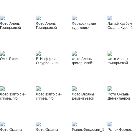
Фото Алены
Фото Алены
Феодосийские
Латиф Казбек
Григорьевой
Григорьевой
художники
Оксана Курен
Олег Яхнин
В. Иоффе и
Фото Алены
Фото Алены
О.Курбенина
григорьевой
григорьевой
Фото взято с e-
Фото взято с e-
Фото Оксаны
Фото Оксаны
crimea.info
crimea.info
Дементьевой
Дементьевой
Фото Оксаны
Фото Оксаны
Рынок Феодосии_1
Рынок Феодос