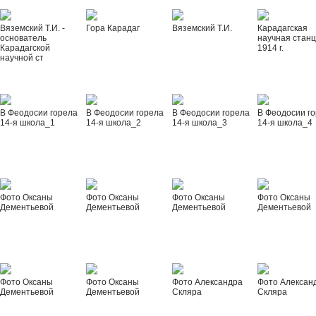
Вяземский Т.И. -
Гора Карадаг
Вяземский Т.И.
Карадагская
основатель
научная стан
Карадагской
1914 г.
научной ст
В Феодосии горела
В Феодосии горела
В Феодосии горела
В Феодосии г
14-я школа_1
14-я школа_2
14-я школа_3
14-я школа_4
Фото Оксаны
Фото Оксаны
Фото Оксаны
Фото Оксаны
Дементьевой
Дементьевой
Дементьевой
Дементьевой
Фото Оксаны
Фото Оксаны
Фото Александра
Фото Алексан
Дементьевой
Дементьевой
Скляра
Скляра