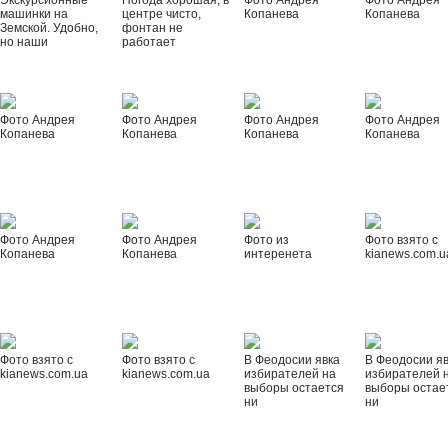
Экскурсионные
Погода хорошая, в
Фото Андрея
Фото Андрея
машинки на
центре чисто,
Копанева
Копанева
Земской. Удобно,
фонтан не
но наши
работает
Фото Андрея
Фото Андрея
Фото Андрея
Фото Андрея
Копанева
Копанева
Копанева
Копанева
Фото Андрея
Фото Андрея
Фото из
Фото взято с
Копанева
Копанева
интеренета
kianews.com.u
Фото взято с
Фото взято с
В Феодосии явка
В Феодосии я
kianews.com.ua
kianews.com.ua
избирателей на
избирателей 
выборы остается
выборы остае
ни
ни