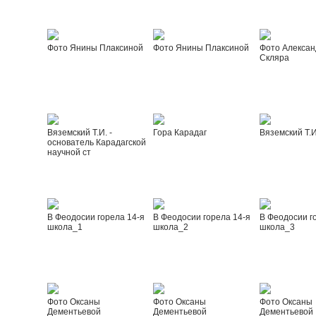
Фото Янины Плаксиной
Фото Янины Плаксиной
Фото Алексан
Скляра
Вяземский Т.И. -
Гора Карадаг
Вяземский Т.И
основатель Карадагской
научной ст
В Феодосии горела 14-я
В Феодосии горела 14-я
В Феодосии г
школа_1
школа_2
школа_3
Фото Оксаны
Фото Оксаны
Фото Оксаны
Дементьевой
Дементьевой
Дементьевой