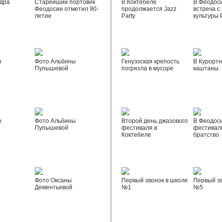
дра
Старейший портовик
В Коктебеле
В Феодос
Феодосии отметил 90-
продолжается Jazz
встреча с
летие
Party
культуры 
ы
Фото Альбины
Генуэзская крепость
В Курортн
Пупышевой
погрязла в мусоре
каштаны
ы
Фото Альбины
Второй день джазового
В Феодос
Пупышевой
фестиваля в
фестивал
Коктебеле
братство
Фото Оксаны
Первый звонок в школе
Первый зв
Дементьевой
№1
№5