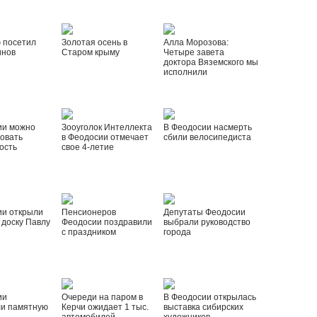
 посетил
Золотая осень в
Алла Морозова:
инов
Старом крыму
Четыре завета
доктора Вяземского мы
исполнили
ии можно
Зооуголок Интеллекта
В Феодосии насмерть
овать
в Феодосии отмечает
сбили велосипедиста
ость
свое 4-летие
ии открыли
Пенсионеров
Депутаты Феодосии
доску Павлу
Феодосии поздравили
выбрали руководство
с праздником
города
ии
Очереди на паром в
В Феодосии открылась
ли памятную
Керчи ожидает 1 тыс.
выставка сибирских