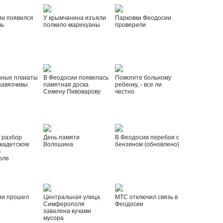
ии появился
У крымчанина изъяли
Парковки Феодосии
ль
полкило марихуаны
проверили
нные плакаты
В Феодосии появилась
Помогите больному
навязчивы
памятная доска
ребенку, - все ли
Семену Пивоварову
честно
 разбор
День памяти
В Феодосии перебои с
 кадетском
Волошина
бензином (обновлено)
в
оле
ии прошел
Центральная улица
МТС отключил связь в
Симферополя
Феодосии
завалена кучами
мусора