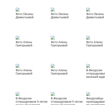
Фото Оксаны
Фото Оксаны
Фото Оксаны
Дементьевой
Дементьевой
Дементьевой
Фото Алены
Фото Алены
Фото Алены
Григорьевой
Григорьевой
Григорьевой
Фото Алены
Фото Алены
В Феодосии
Григорьевой
Григорьевой
отпраздновал
казачьей каде
В Феодосии
В Феодосии
Феодосийцы
отпраздновали 5-летие
отпраздновали 5-летие
прокладываю