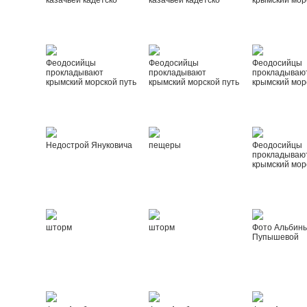
казачьей кадетско
казачьей кадетско
крымский мор
Феодосийцы
Феодосийцы
Феодосийцы
прокладывают
прокладывают
прокладываю
крымский морской путь
крымский морской путь
крымский мор
Недострой Януковича
пещеры
Феодосийцы
прокладываю
крымский мор
шторм
шторм
Фото Альбин
Пупышевой