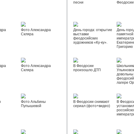
песни
Феодосии
дра
Фото Александра
День города: открытие
День горо
Скляра
выставки
памятной
феодосийских
императр
художников «Ку-ку».
Екатерине
Григорию
дра
Фото Александра
В Феодосии
Школьник
Скляра
произошло ДТП
Ульяновск
довольны
феодосий
лагере О
ы
Фото Альбины
В Феодосии снимают
В Феодос
Пупышевой
сериал (фото+видео)
установил
российск
императр