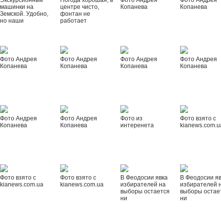
Экскурсионные
Погода хорошая, в
Фото Андрея
Фото Андрея
машинки на
центре чисто,
Копанева
Копанева
Земской. Удобно,
фонтан не
но наши
работает
Фото Андрея
Фото Андрея
Фото Андрея
Фото Андрея
Копанева
Копанева
Копанева
Копанева
Фото Андрея
Фото Андрея
Фото из
Фото взято с
Копанева
Копанева
интеренета
kianews.com.u
Фото взято с
Фото взято с
В Феодосии явка
В Феодосии я
kianews.com.ua
kianews.com.ua
избирателей на
избирателей 
выборы остается
выборы остае
ни
ни