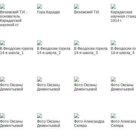
Вяземский Т.И. -
Гора Карадаг
Вяземский Т.И.
Карадагская
основатель
научная стан
Карадагской
1914 г.
научной ст
В Феодосии горела
В Феодосии горела
В Феодосии горела
В Феодосии г
14-я школа_1
14-я школа_2
14-я школа_3
14-я школа_4
Фото Оксаны
Фото Оксаны
Фото Оксаны
Фото Оксаны
Дементьевой
Дементьевой
Дементьевой
Дементьевой
Фото Оксаны
Фото Оксаны
Фото Александра
Фото Алексан
Дементьевой
Дементьевой
Скляра
Скляра