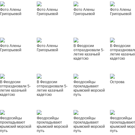
Фото Алены
Фото Алены
Фото Алены
Фото Алены
Григорьевой
Григорьевой
Григорьевой
Григорьевой
Фото Алены
Фото Алены
В Феодосии
В Феодосии
Григорьевой
Григорьевой
отпраздновали 5-
отпраздновал
летие казачьей
летие казачье
кадетско
кадетско
В Феодосии
В Феодосии
Феодосийцы
Острова
отпраздновали 5-
отпраздновали 5-
прокладывают
летие казачьей
летие казачьей
крымский морской
кадетско
кадетско
путь
Феодосийцы
Феодосийцы
Феодосийцы
Феодосийцы
прокладывают
прокладывают
прокладывают
прокладываю
крымский морской
крымский морской
крымский морской
крымский мор
путь
путь
путь
путь