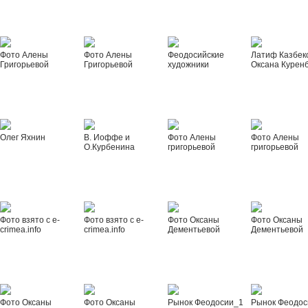
Фото Алены
Фото Алены
Феодосийские
Латиф Казбек
Григорьевой
Григорьевой
художники
Оксана Курен
Олег Яхнин
В. Иоффе и
Фото Алены
Фото Алены
О.Курбенина
григорьевой
григорьевой
Фото взято с e-
Фото взято с e-
Фото Оксаны
Фото Оксаны
crimea.info
crimea.info
Дементьевой
Дементьевой
Фото Оксаны
Фото Оксаны
Рынок Феодосии_1
Рынок Феодос