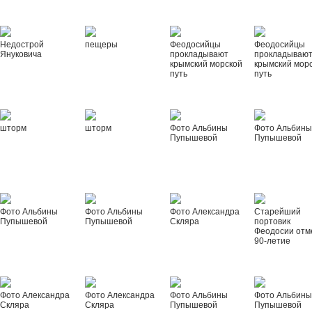
Недострой
пещеры
Феодосийцы
Феодосийцы
Януковича
прокладывают
прокладываю
крымский морской
крымский мор
путь
путь
шторм
шторм
Фото Альбины
Фото Альбин
Пупышевой
Пупышевой
Фото Альбины
Фото Альбины
Фото Александра
Старейший
Пупышевой
Пупышевой
Скляра
портовик
Феодосии отм
90-летие
Фото Александра
Фото Александра
Фото Альбины
Фото Альбин
Скляра
Скляра
Пупышевой
Пупышевой