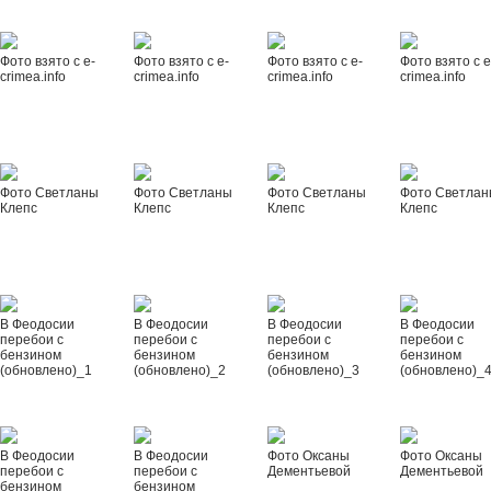
Фото взято с e-
Фото взято с e-
Фото взято с e-
Фото взято с e
crimea.info
crimea.info
crimea.info
crimea.info
Фото Светланы
Фото Светланы
Фото Светланы
Фото Светла
Клепс
Клепс
Клепс
Клепс
В Феодосии
В Феодосии
В Феодосии
В Феодосии
перебои с
перебои с
перебои с
перебои с
бензином
бензином
бензином
бензином
(обновлено)_1
(обновлено)_2
(обновлено)_3
(обновлено)_
В Феодосии
В Феодосии
Фото Оксаны
Фото Оксаны
перебои с
перебои с
Дементьевой
Дементьевой
бензином
бензином