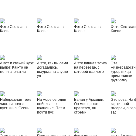
Фото Светланы
Фото Светланы
Фото Светланы
Фото Светла
Клепс
Клепс
Клепс
Клепс
А вот и свежий курс
А это, как вы сами
А это винная точка
Эта
валют. Как-то он
догадались,
на переезде, с
жизнерадостн
меня впечатли
шаурма на спуске
которой все лето
курортница
ул
примеривает
футболку
Набережная тоже
На море сегодня
Банан у Аркадии.
Это роза. На 
чиста и почти
небольшое
Он мне просто
картинной
пустынна. Осень...
волнение. Пляж
нравится, он
галереи, а вер
почти пус
стреми
зас