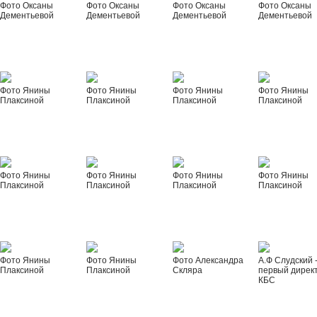
Фото Оксаны
Фото Оксаны
Фото Оксаны
Фото Оксаны
Дементьевой
Дементьевой
Дементьевой
Дементьевой
Фото Янины
Фото Янины
Фото Янины
Фото Янины
Плаксиной
Плаксиной
Плаксиной
Плаксиной
Фото Янины
Фото Янины
Фото Янины
Фото Янины
Плаксиной
Плаксиной
Плаксиной
Плаксиной
Фото Янины
Фото Янины
Фото Александра
А.Ф Слудский 
Плаксиной
Плаксиной
Скляра
первый дирек
КБС