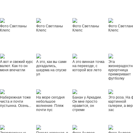
Фото Светланы
Фото Светланы
Фото Светланы
Фото Светла
Клепс
Клепс
Клепс
Клепс
А вот и свежий курс
А это, как вы сами
А это винная точка
Эта
валют. Как-то он
догадались,
на переезде, с
жизнерадостн
меня впечатли
шаурма на спуске
которой все лето
курортница
ул
примеривает
футболку
Набережная тоже
На море сегодня
Банан у Аркадии.
Это роза. На 
чиста и почти
небольшое
Он мне просто
картинной
пустынна. Осень...
волнение. Пляж
нравится, он
галереи, а вер
почти пус
стреми
зас