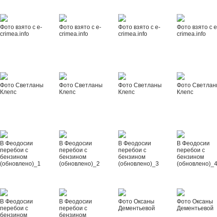
Фото взято с e-
Фото взято с e-
Фото взято с e-
Фото взято с e
crimea.info
crimea.info
crimea.info
crimea.info
Фото Светланы
Фото Светланы
Фото Светланы
Фото Светла
Клепс
Клепс
Клепс
Клепс
В Феодосии
В Феодосии
В Феодосии
В Феодосии
перебои с
перебои с
перебои с
перебои с
бензином
бензином
бензином
бензином
(обновлено)_1
(обновлено)_2
(обновлено)_3
(обновлено)_
В Феодосии
В Феодосии
Фото Оксаны
Фото Оксаны
перебои с
перебои с
Дементьевой
Дементьевой
бензином
бензином