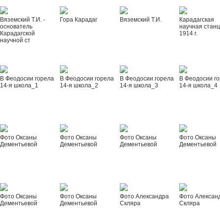
Вяземский Т.И. -
Гора Карадаг
Вяземский Т.И.
Карадагская
основатель
научная стан
Карадагской
1914 г.
научной ст
В Феодосии горела
В Феодосии горела
В Феодосии горела
В Феодосии г
14-я школа_1
14-я школа_2
14-я школа_3
14-я школа_4
Фото Оксаны
Фото Оксаны
Фото Оксаны
Фото Оксаны
Дементьевой
Дементьевой
Дементьевой
Дементьевой
Фото Оксаны
Фото Оксаны
Фото Александра
Фото Алексан
Дементьевой
Дементьевой
Скляра
Скляра