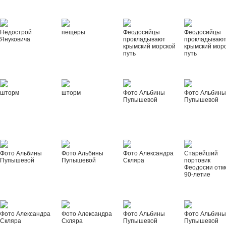
Недострой
пещеры
Феодосийцы
Феодосийцы
Януковича
прокладывают
прокладываю
крымский морской
крымский мор
путь
путь
шторм
шторм
Фото Альбины
Фото Альбин
Пупышевой
Пупышевой
Фото Альбины
Фото Альбины
Фото Александра
Старейший
Пупышевой
Пупышевой
Скляра
портовик
Феодосии отм
90-летие
Фото Александра
Фото Александра
Фото Альбины
Фото Альбин
Скляра
Скляра
Пупышевой
Пупышевой