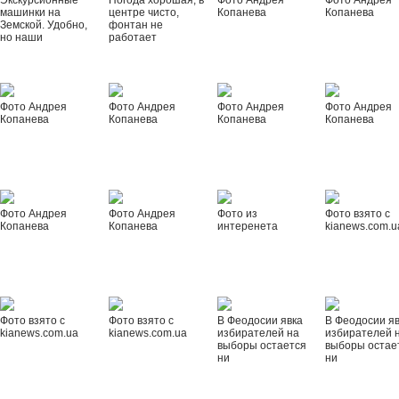
Экскурсионные
Погода хорошая, в
Фото Андрея
Фото Андрея
машинки на
центре чисто,
Копанева
Копанева
Земской. Удобно,
фонтан не
но наши
работает
Фото Андрея
Фото Андрея
Фото Андрея
Фото Андрея
Копанева
Копанева
Копанева
Копанева
Фото Андрея
Фото Андрея
Фото из
Фото взято с
Копанева
Копанева
интеренета
kianews.com.u
Фото взято с
Фото взято с
В Феодосии явка
В Феодосии я
kianews.com.ua
kianews.com.ua
избирателей на
избирателей 
выборы остается
выборы остае
ни
ни