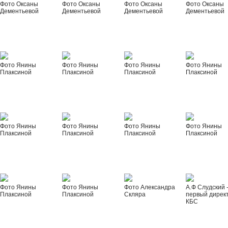
Фото Оксаны
Фото Оксаны
Фото Оксаны
Фото Оксаны
Дементьевой
Дементьевой
Дементьевой
Дементьевой
Фото Янины
Фото Янины
Фото Янины
Фото Янины
Плаксиной
Плаксиной
Плаксиной
Плаксиной
Фото Янины
Фото Янины
Фото Янины
Фото Янины
Плаксиной
Плаксиной
Плаксиной
Плаксиной
Фото Янины
Фото Янины
Фото Александра
А.Ф Слудский 
Плаксиной
Плаксиной
Скляра
первый дирек
КБС