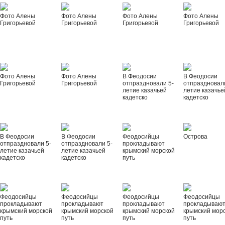
Фото Алены
Фото Алены
Фото Алены
Фото Алены
Григорьевой
Григорьевой
Григорьевой
Григорьевой
Фото Алены
Фото Алены
В Феодосии
В Феодосии
Григорьевой
Григорьевой
отпраздновали 5-
отпраздновал
летие казачьей
летие казачье
кадетско
кадетско
В Феодосии
В Феодосии
Феодосийцы
Острова
отпраздновали 5-
отпраздновали 5-
прокладывают
летие казачьей
летие казачьей
крымский морской
кадетско
кадетско
путь
Феодосийцы
Феодосийцы
Феодосийцы
Феодосийцы
прокладывают
прокладывают
прокладывают
прокладываю
крымский морской
крымский морской
крымский морской
крымский мор
путь
путь
путь
путь