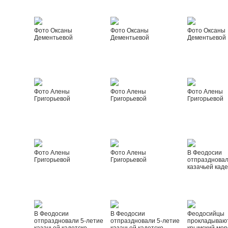
Фото Оксаны
Фото Оксаны
Фото Оксаны
Дементьевой
Дементьевой
Дементьевой
Фото Алены
Фото Алены
Фото Алены
Григорьевой
Григорьевой
Григорьевой
Фото Алены
Фото Алены
В Феодосии
Григорьевой
Григорьевой
отпраздновал
казачьей каде
В Феодосии
В Феодосии
Феодосийцы
отпраздновали 5-летие
отпраздновали 5-летие
прокладываю