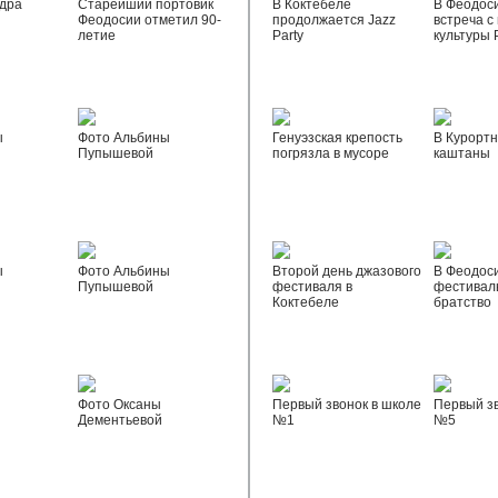
дра
Старейший портовик
В Коктебеле
В Феодос
Феодосии отметил 90-
продолжается Jazz
встреча с
летие
Party
культуры 
ы
Фото Альбины
Генуэзская крепость
В Курортн
Пупышевой
погрязла в мусоре
каштаны
ы
Фото Альбины
Второй день джазового
В Феодос
Пупышевой
фестиваля в
фестивал
Коктебеле
братство
Фото Оксаны
Первый звонок в школе
Первый зв
Дементьевой
№1
№5