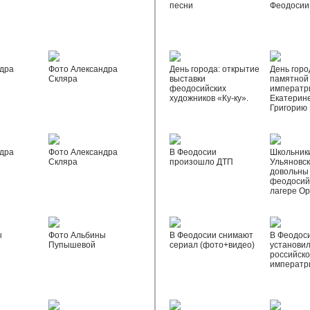
песни
Феодосии
дра
Фото Александра
День города: открытие
День горо
Скляра
выставки
памятной
феодосийских
императр
художников «Ку-ку».
Екатерине
Григорию
дра
Фото Александра
В Феодосии
Школьник
Скляра
произошло ДТП
Ульяновск
довольны
феодосий
лагере О
ы
Фото Альбины
В Феодосии снимают
В Феодос
Пупышевой
сериал (фото+видео)
установил
российск
императр