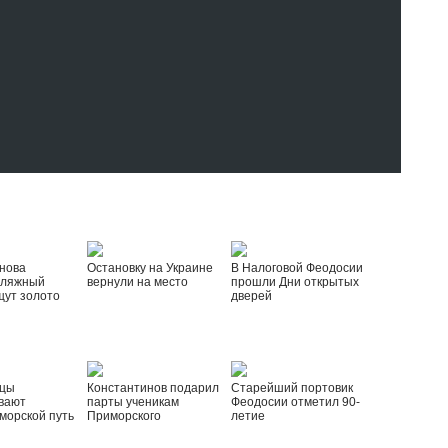
нова
Остановку на Украине
В Налоговой Феодосии
пляжный
вернули на место
прошли Дни открытых
щут золото
дверей
йцы
Константинов подарил
Старейший портовик
вают
парты ученикам
Феодосии отметил 90-
морской путь
Приморского
летие