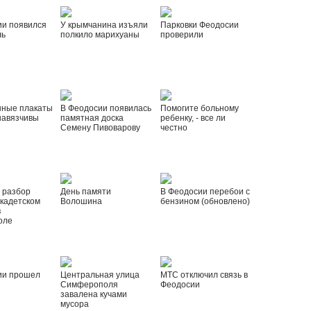
ии появился
У крымчанина изъяли
Парковки Феодосии
ль
полкило марихуаны
проверили
нные плакаты
В Феодосии появилась
Помогите больному
навязчивы
памятная доска
ребенку, - все ли
Семену Пивоварову
честно
 разбор
День памяти
В Феодосии перебои с
 кадетском
Волошина
бензином (обновлено)
в
оле
ии прошел
Центральная улица
МТС отключил связь в
Симферополя
Феодосии
завалена кучами
мусора