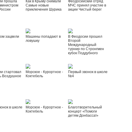
ии прошла
Как в Крыму снимали
Феодосийский отряд
 министром
Самые новые
МЧС принял участие в
России
приключения Шурика
акции Чистый берег
ом зацвели
Машины попадают в
В Феодосии прошел
ловушку
Второй
Международный
турнир по Стронгмен
кубок Поддубного
ии стартовал
Морское - Курортное -
Первый звонок в школе
ь Воздушное
Коктебель
№4
онок в школе
Морское - Курортное -
Благотворительный
Коктебель
концерт «Помоги
детям Донбасса!»