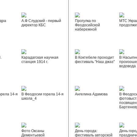
дра
А.Ф Слудский - первый
Прогулка по
МТС Укра
директор КБС
Феодосийской
продолжи
набережной
.
Карадагская научная
В Коктебеле проходит
В Насыпн
станция 1914 г.
фестиваль "Наш джаз"
произоше
водовода
орела 14-я
В Феодосии горела 14-я
Ангелина Адамова
В Феодос
школа_4
фотовыста
посвящен
Бартенев
Фото Оксаны
День города:
День горо
Дементьевой
фестиваль авторской
празднич