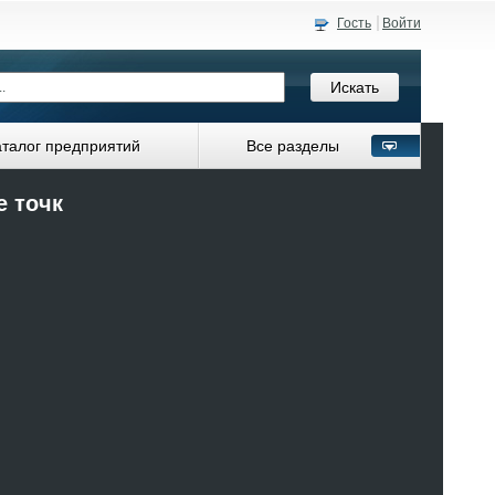
Гость
Войти
аталог предприятий
Все разделы
е точк