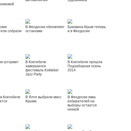
автомобилей
художников
шниковой
ские
В Феодосии обновляют
Буковина-Крым теперь
тели собрали
остановки
и в Феодосии
ии штормит
В Коктебеле
В Коктебеле прошла
завершился
Подзаборная осень
фестиваль Koktebel
2014
Jazz Party
 в Коктебеле
В Ялте выбрали мисс
В Феодосии явка
ется
Крыма
избирателей на
выборы остается
низкой