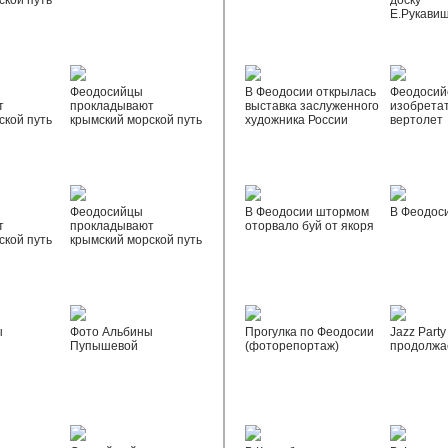
ской путь
доску
Е.Рукави
Феодосийцы
В Феодосии открылась
Феодосий
т
прокладывают
выставка заслуженного
изобрета
ской путь
крымский морской путь
художника России
вертолет
Феодосийцы
В Феодосии штормом
В Феодос
т
прокладывают
оторвало буй от якоря
ской путь
крымский морской путь
ы
Фото Альбины
Прогулка по Феодосии
Jazz Party
Пупышевой
(фоторепортаж)
продолжа