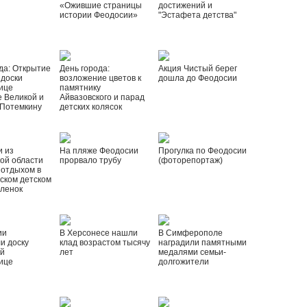
«Ожившие страницы
достижений и
истории Феодосии»
"Эстафета детства"
да: Открытие
День города:
Акция Чистый берег
 доски
возложение цветов к
дошла до Феодосии
ице
памятнику
 Великой и
Айвазовского и парад
 Потемкину
детских колясок
и из
На пляже Феодосии
Прогулка по Феодосии
ой области
прорвало трубу
(фоторепортаж)
 отдыхом в
ском детском
рленок
ии
В Херсонесе нашли
В Симферополе
и доску
клад возрастом тысячу
наградили памятными
ой
лет
медалями семьи-
ице
долгожители