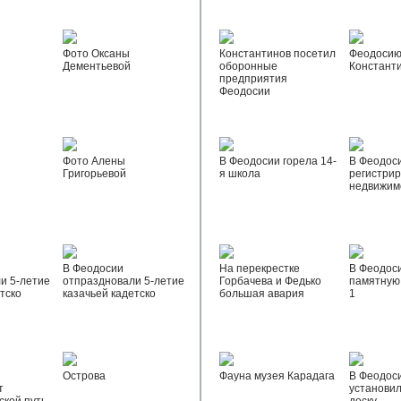
Фото Оксаны
Константинов посетил
Феодосию
Дементьевой
оборонные
Констант
предприятия
Феодосии
Фото Алены
В Феодосии горела 14-
В Феодос
Григорьевой
я школа
регистрир
недвижим
В Феодосии
На перекрестке
В Феодос
и 5-летие
отпраздновали 5-летие
Горбачева и Федько
памятную 
тско
казачьей кадетско
большая авария
1
Острова
Фауна музея Карадага
В Феодос
т
установи