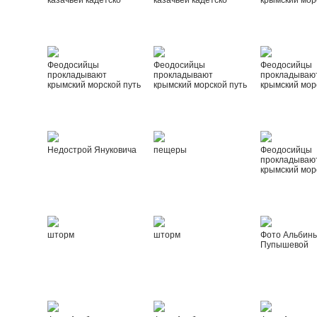
казачьей кадетско
казачьей кадетско
крымский мор
Феодосийцы
Феодосийцы
Феодосийцы
прокладывают
прокладывают
прокладываю
крымский морской путь
крымский морской путь
крымский мор
Недострой Януковича
пещеры
Феодосийцы
прокладываю
крымский мор
шторм
шторм
Фото Альбин
Пупышевой