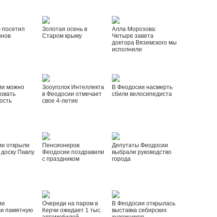
 посетил
Золотая осень в
Алла Морозова:
инов
Старом крыму
Четыре завета
доктора Вяземского мы
исполнили
ии можно
Зооуголок Интеллекта
В Феодосии насмерть
овать
в Феодосии отмечает
сбили велосипедиста
ость
свое 4-летие
ии открыли
Пенсионеров
Депутаты Феодосии
доску Павлу
Феодосии поздравили
выбрали руководство
с праздником
города
ии
Очереди на паром в
В Феодосии открылась
ли памятную
Керчи ожидает 1 тыс.
выставка сибирских