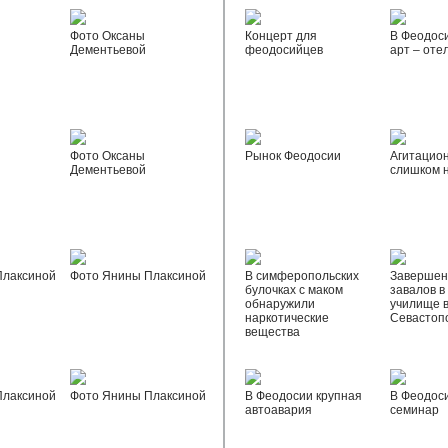
Фото Оксаны
Концерт для
В Феодос
Дементьевой
феодосийцев
арт – оте
Фото Оксаны
Рынок Феодосии
Агитацио
Дементьевой
слишком 
Плаксиной
Фото Янины Плаксиной
В симферопольских
Завершен
булочках с маком
завалов в
обнаружили
училище 
наркотические
Севастоп
вещества
Плаксиной
Фото Янины Плаксиной
В Феодосии крупная
В Феодос
автоавария
семинар