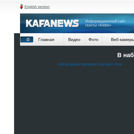
English version
Информационный сайт
газеты «Кафа»
Главная
Видео
Фото
Веб-камер
В наб