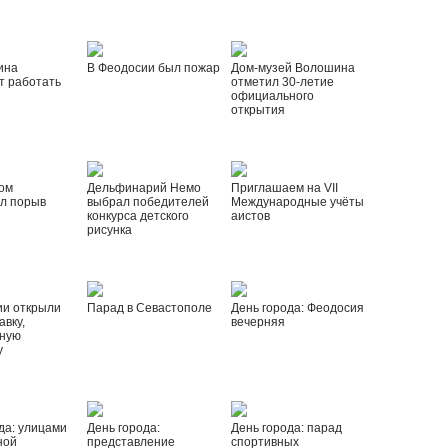
ина
В Феодосии был пожар
Дом-музей Волошина
т работать
отметил 30-летие
официального
открытия
ом
Дельфинарий Немо
Приглашаем на VII
л порыв
выбрал победителей
Международные учёты
конкурса детского
аистов
рисунка
ии открыли
Парад в Севастополе
День города: Феодосия
вку,
вечерняя
ную
у
да: улицами
День города:
День города: парад
ной
представление
спортивных