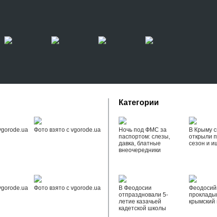
Категории
vgorode.ua
Фото взято с vgorode.ua
Ночь под ФМС за
В Крыму с
паспортом: слезы,
открыли 
давка, блатные
сезон и и
внеочередники
vgorode.ua
Фото взято с vgorode.ua
В Феодосии
Феодоси
отпраздновали 5-
проклады
летие казачьей
крымский 
кадетской школы