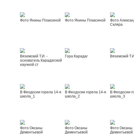
Фото Янины Плаксиной
Фото Янины Плаксиной
Фото Алексан
Скляра
Вяземский Т.И. -
Гора Карадаг
Вяземский Т.И
основатель Карадагской
научной ст
В Феодосии горела 14-я
В Феодосии горела 14-я
В Феодосии г
школа_1
школа_2
школа_3
Фото Оксаны
Фото Оксаны
Фото Оксаны
Дементьевой
Дементьевой
Дементьевой