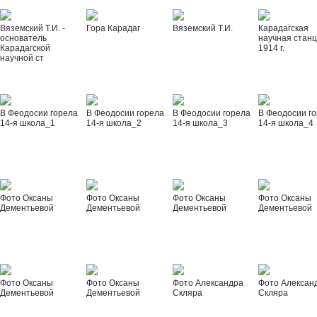
Вяземский Т.И. -
Гора Карадаг
Вяземский Т.И.
Карадагская
основатель
научная стан
Карадагской
1914 г.
научной ст
В Феодосии горела
В Феодосии горела
В Феодосии горела
В Феодосии г
14-я школа_1
14-я школа_2
14-я школа_3
14-я школа_4
Фото Оксаны
Фото Оксаны
Фото Оксаны
Фото Оксаны
Дементьевой
Дементьевой
Дементьевой
Дементьевой
Фото Оксаны
Фото Оксаны
Фото Александра
Фото Алексан
Дементьевой
Дементьевой
Скляра
Скляра