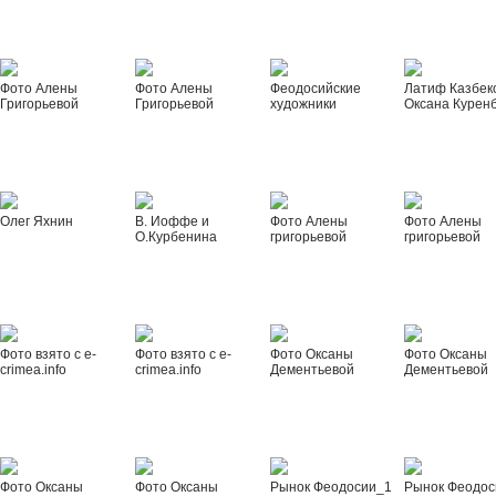
Фото Алены
Фото Алены
Феодосийские
Латиф Казбек
Григорьевой
Григорьевой
художники
Оксана Курен
Олег Яхнин
В. Иоффе и
Фото Алены
Фото Алены
О.Курбенина
григорьевой
григорьевой
Фото взято с e-
Фото взято с e-
Фото Оксаны
Фото Оксаны
crimea.info
crimea.info
Дементьевой
Дементьевой
Фото Оксаны
Фото Оксаны
Рынок Феодосии_1
Рынок Феодос