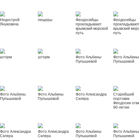
Недострой
пещеры
Феодосийцы
Феодосийцы
Януковича
прокладывают
прокладываю
крымский морской
крымский мор
путь
путь
шторм
шторм
Фото Альбины
Фото Альбин
Пупышевой
Пупышевой
Фото Альбины
Фото Альбины
Фото Александра
Старейший
Пупышевой
Пупышевой
Скляра
портовик
Феодосии отм
90-летие
Фото Александра
Фото Александра
Фото Альбины
Фото Альбин
Скляра
Скляра
Пупышевой
Пупышевой