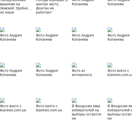
Экскурсионные
Погода хорошая, в
Фото Андрея
Фото Андрея
машинки на
центре чисто,
Копанева
Копанева
Земской. Удобно,
фонтан не
но наши
работает
Фото Андрея
Фото Андрея
Фото Андрея
Фото Андрея
Копанева
Копанева
Копанева
Копанева
Фото Андрея
Фото Андрея
Фото из
Фото взято с
Копанева
Копанева
интеренета
kianews.com.u
Фото взято с
Фото взято с
В Феодосии явка
В Феодосии я
kianews.com.ua
kianews.com.ua
избирателей на
избирателей 
выборы остается
выборы остае
ни
ни