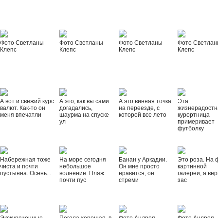
Фото Светланы
Фото Светланы
Фото Светланы
Фото Светла
Клепс
Клепс
Клепс
Клепс
А вот и свежий курс
А это, как вы сами
А это винная точка
Эта
валют. Как-то он
догадались,
на переезде, с
жизнерадостн
меня впечатли
шаурма на спуске
которой все лето
курортница
ул
примеривает
футболку
Набережная тоже
На море сегодня
Банан у Аркадии.
Это роза. На 
чиста и почти
небольшое
Он мне просто
картинной
пустынна. Осень...
волнение. Пляж
нравится, он
галереи, а вер
почти пус
стреми
зас