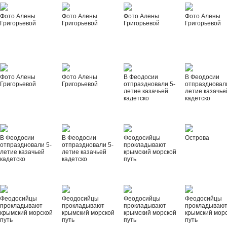
Фото Алены
Фото Алены
Фото Алены
Фото Алены
Григорьевой
Григорьевой
Григорьевой
Григорьевой
Фото Алены
Фото Алены
В Феодосии
В Феодосии
Григорьевой
Григорьевой
отпраздновали 5-
отпраздновал
летие казачьей
летие казачье
кадетско
кадетско
В Феодосии
В Феодосии
Феодосийцы
Острова
отпраздновали 5-
отпраздновали 5-
прокладывают
летие казачьей
летие казачьей
крымский морской
кадетско
кадетско
путь
Феодосийцы
Феодосийцы
Феодосийцы
Феодосийцы
прокладывают
прокладывают
прокладывают
прокладываю
крымский морской
крымский морской
крымский морской
крымский мор
путь
путь
путь
путь