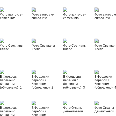
Фото взято с e-
Фото взято с e-
Фото взято с e-
Фото взято с e
crimea.info
crimea.info
crimea.info
crimea.info
Фото Светланы
Фото Светланы
Фото Светланы
Фото Светла
Клепс
Клепс
Клепс
Клепс
В Феодосии
В Феодосии
В Феодосии
В Феодосии
перебои с
перебои с
перебои с
перебои с
бензином
бензином
бензином
бензином
(обновлено)_1
(обновлено)_2
(обновлено)_3
(обновлено)_
В Феодосии
В Феодосии
Фото Оксаны
Фото Оксаны
перебои с
перебои с
Дементьевой
Дементьевой
бензином
бензином