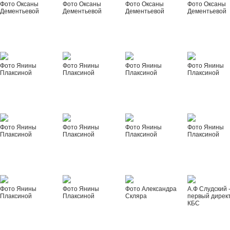
Фото Оксаны
Фото Оксаны
Фото Оксаны
Фото Оксаны
Дементьевой
Дементьевой
Дементьевой
Дементьевой
Фото Янины
Фото Янины
Фото Янины
Фото Янины
Плаксиной
Плаксиной
Плаксиной
Плаксиной
Фото Янины
Фото Янины
Фото Янины
Фото Янины
Плаксиной
Плаксиной
Плаксиной
Плаксиной
Фото Янины
Фото Янины
Фото Александра
А.Ф Слудский 
Плаксиной
Плаксиной
Скляра
первый дирек
КБС