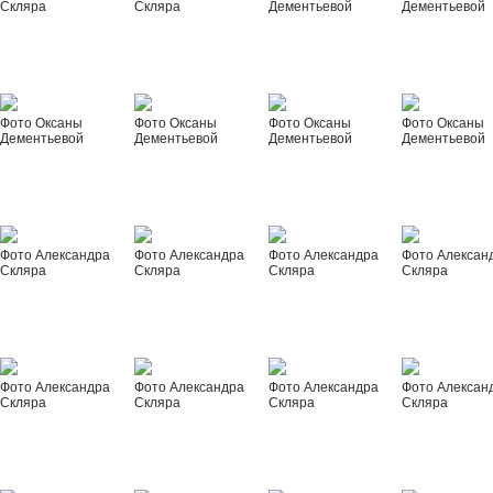
Скляра
Скляра
Дементьевой
Дементьевой
Фото Оксаны
Фото Оксаны
Фото Оксаны
Фото Оксаны
Дементьевой
Дементьевой
Дементьевой
Дементьевой
Фото Александра
Фото Александра
Фото Александра
Фото Алексан
Скляра
Скляра
Скляра
Скляра
Фото Александра
Фото Александра
Фото Александра
Фото Алексан
Скляра
Скляра
Скляра
Скляра