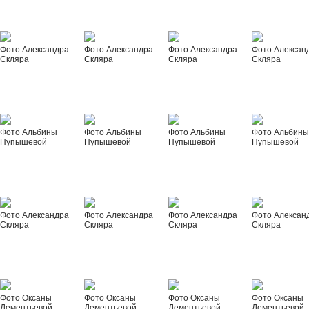
Фото Александра
Фото Александра
Фото Александра
Фото Алексан
Скляра
Скляра
Скляра
Скляра
Фото Альбины
Фото Альбины
Фото Альбины
Фото Альбин
Пупышевой
Пупышевой
Пупышевой
Пупышевой
Фото Александра
Фото Александра
Фото Александра
Фото Алексан
Скляра
Скляра
Скляра
Скляра
Фото Оксаны
Фото Оксаны
Фото Оксаны
Фото Оксаны
Дементьевой
Дементьевой
Дементьевой
Дементьевой