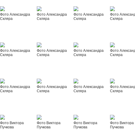
Фото Александра
Фото Александра
Фото Александра
Фото Алексан
Скляра
Скляра
Скляра
Скляра
Фото Александра
Фото Александра
Фото Александра
Фото Алексан
Скляра
Скляра
Скляра
Скляра
Фото Александра
Фото Александра
Фото Александра
Фото Алексан
Скляра
Скляра
Скляра
Скляра
Фото Виктора
Фото Виктора
Фото Виктора
Фото Виктора
Пучкова
Пучкова
Пучкова
Пучкова