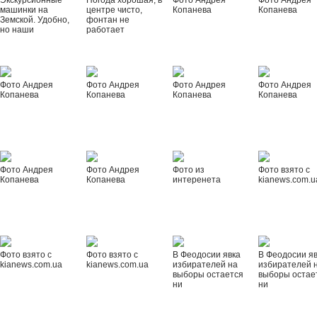
Экскурсионные
Погода хорошая, в
Фото Андрея
Фото Андрея
машинки на
центре чисто,
Копанева
Копанева
Земской. Удобно,
фонтан не
но наши
работает
Фото Андрея
Фото Андрея
Фото Андрея
Фото Андрея
Копанева
Копанева
Копанева
Копанева
Фото Андрея
Фото Андрея
Фото из
Фото взято с
Копанева
Копанева
интеренета
kianews.com.u
Фото взято с
Фото взято с
В Феодосии явка
В Феодосии я
kianews.com.ua
kianews.com.ua
избирателей на
избирателей 
выборы остается
выборы остае
ни
ни