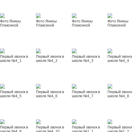
Фото Янины
Фото Янины
Фото Янины
Фото Янины
Плаксиной
Плаксиной
Плаксиной
Плаксиной
Первый звонок в
Первый звонок в
Первый звонок в
Первый звонок
школе №4_1
школе №4_2
школе №4_3
школе №4_4
Первый звонок в
Первый звонок в
Первый звонок в
Первый звонок
школе №4_5
школе №4_6
школе №4_7
школе №4_8
Первый звонок в
Первый звонок в
Первый звонок в
Первый звонок
школе №4_9
школе №4_10
школе №1_1
школе №1_2