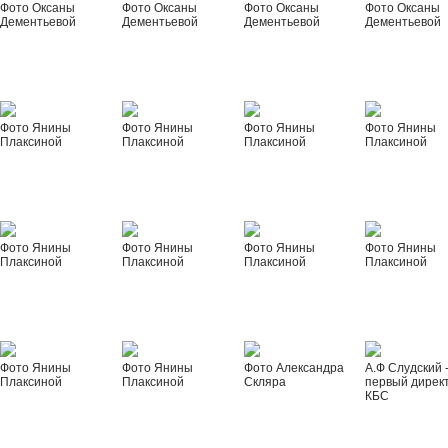
Фото Оксаны
Фото Оксаны
Фото Оксаны
Фото Оксаны
Дементьевой
Дементьевой
Дементьевой
Дементьевой
Фото Янины
Фото Янины
Фото Янины
Фото Янины
Плаксиной
Плаксиной
Плаксиной
Плаксиной
Фото Янины
Фото Янины
Фото Янины
Фото Янины
Плаксиной
Плаксиной
Плаксиной
Плаксиной
Фото Янины
Фото Янины
Фото Александра
А.Ф Слудский 
Плаксиной
Плаксиной
Скляра
первый дирек
КБС