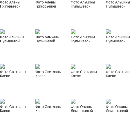
Фото Алены
Фото Алены
Фото Альбины
Фото Альбин
Григорьевой
Григорьевой
Пупышевой
Пупышевой
Фото Альбины
Фото Альбины
Фото Альбины
Фото Альбин
Пупышевой
Пупышевой
Пупышевой
Пупышевой
Фото Светланы
Фото Светланы
Фото Светланы
Фото Светла
Клепс
Клепс
Клепс
Клепс
Фото Светланы
Фото Светланы
Фото Оксаны
Фото Оксаны
Клепс
Клепс
Дементьевой
Дементьевой