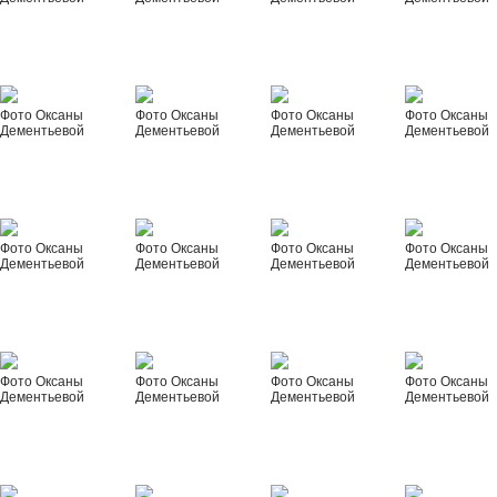
Фото Оксаны
Фото Оксаны
Фото Оксаны
Фото Оксаны
Дементьевой
Дементьевой
Дементьевой
Дементьевой
Фото Оксаны
Фото Оксаны
Фото Оксаны
Фото Оксаны
Дементьевой
Дементьевой
Дементьевой
Дементьевой
Фото Оксаны
Фото Оксаны
Фото Оксаны
Фото Оксаны
Дементьевой
Дементьевой
Дементьевой
Дементьевой