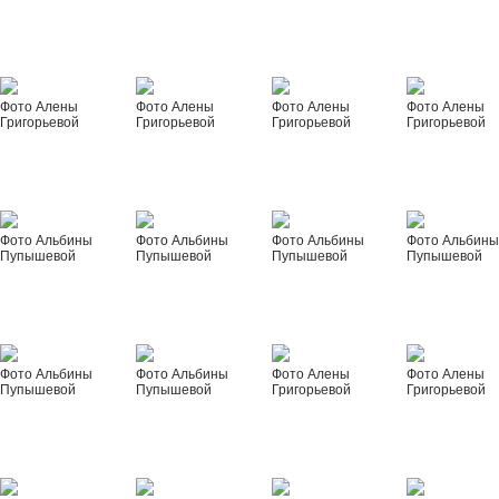
Фото Алены
Фото Алены
Фото Алены
Фото Алены
Григорьевой
Григорьевой
Григорьевой
Григорьевой
Фото Альбины
Фото Альбины
Фото Альбины
Фото Альбин
Пупышевой
Пупышевой
Пупышевой
Пупышевой
Фото Альбины
Фото Альбины
Фото Алены
Фото Алены
Пупышевой
Пупышевой
Григорьевой
Григорьевой