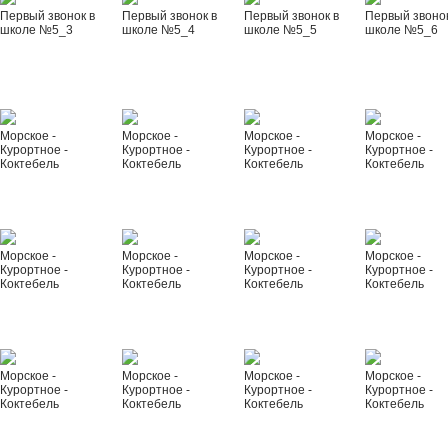
Первый звонок в
Первый звонок в
Первый звонок в
Первый звонок
школе №5_3
школе №5_4
школе №5_5
школе №5_6
Морское -
Морское -
Морское -
Морское -
Курортное -
Курортное -
Курортное -
Курортное -
Коктебель
Коктебель
Коктебель
Коктебель
Морское -
Морское -
Морское -
Морское -
Курортное -
Курортное -
Курортное -
Курортное -
Коктебель
Коктебель
Коктебель
Коктебель
Морское -
Морское -
Морское -
Морское -
Курортное -
Курортное -
Курортное -
Курортное -
Коктебель
Коктебель
Коктебель
Коктебель