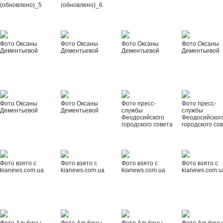
(обновлено)_5
(обновлено)_6
Фото Оксаны
Фото Оксаны
Фото Оксаны
Фото Оксаны
Дементьевой
Дементьевой
Дементьевой
Дементьевой
Фото Оксаны
Фото Оксаны
Фото пресс-
Фото пресс-
Дементьевой
Дементьевой
службы
службы
Феодосийского
Феодосийског
городского совета
городского со
Фото взято с
Фото взято с
Фото взято с
Фото взято с
kianews.com.ua
kianews.com.ua
kianews.com.ua
kianews.com.u