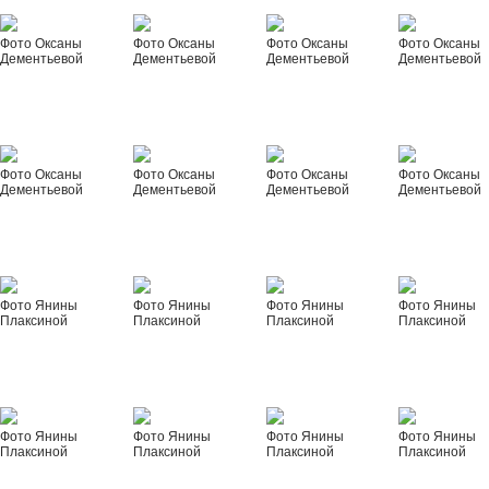
Фото Оксаны
Фото Оксаны
Фото Оксаны
Фото Оксаны
Дементьевой
Дементьевой
Дементьевой
Дементьевой
Фото Оксаны
Фото Оксаны
Фото Оксаны
Фото Оксаны
Дементьевой
Дементьевой
Дементьевой
Дементьевой
Фото Янины
Фото Янины
Фото Янины
Фото Янины
Плаксиной
Плаксиной
Плаксиной
Плаксиной
Фото Янины
Фото Янины
Фото Янины
Фото Янины
Плаксиной
Плаксиной
Плаксиной
Плаксиной