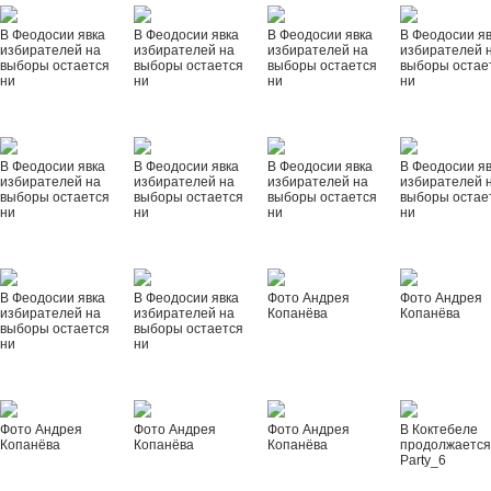
В Феодосии явка
В Феодосии явка
В Феодосии явка
В Феодосии я
избирателей на
избирателей на
избирателей на
избирателей 
выборы остается
выборы остается
выборы остается
выборы остае
ни
ни
ни
ни
В Феодосии явка
В Феодосии явка
В Феодосии явка
В Феодосии я
избирателей на
избирателей на
избирателей на
избирателей 
выборы остается
выборы остается
выборы остается
выборы остае
ни
ни
ни
ни
В Феодосии явка
В Феодосии явка
Фото Андрея
Фото Андрея
избирателей на
избирателей на
Копанёва
Копанёва
выборы остается
выборы остается
ни
ни
Фото Андрея
Фото Андрея
Фото Андрея
В Коктебеле
Копанёва
Копанёва
Копанёва
продолжается
Party_6