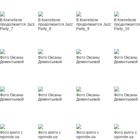
В Коктебеле
В Коктебеле
В Коктебеле
В Коктебеле
продолжается Jazz
продолжается Jazz
продолжается Jazz
продолжается
Party_7
Party_8
Party_9
Party_10
Фото Оксаны
Фото Оксаны
Фото Оксаны
Фото Оксаны
Дементьевой
Дементьевой
Дементьевой
Дементьевой
Фото Оксаны
Фото Оксаны
Фото Оксаны
Фото Оксаны
Дементьевой
Дементьевой
Дементьевой
Дементьевой
Фото взято с
Фото взято с
Фото взято с
Фото взято с
vgorode.ua
vgorode.ua
vgorode.ua
vgorode.ua