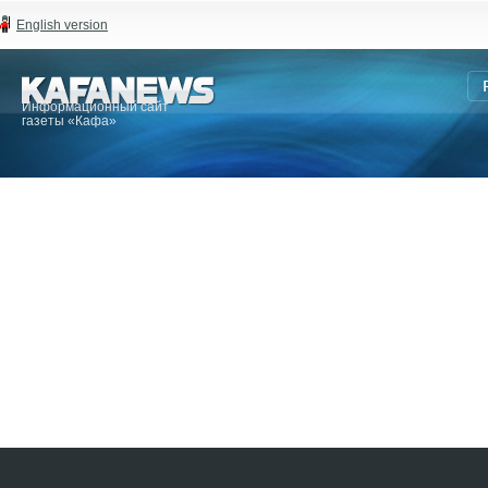
English version
Информационный сайт
газеты «Кафа»