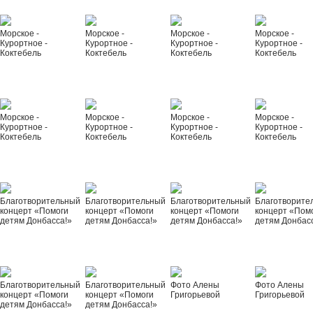
Морское -
Морское -
Морское -
Морское -
Курортное -
Курортное -
Курортное -
Курортное -
Коктебель
Коктебель
Коктебель
Коктебель
Морское -
Морское -
Морское -
Морское -
Курортное -
Курортное -
Курортное -
Курортное -
Коктебель
Коктебель
Коктебель
Коктебель
Благотворительный
Благотворительный
Благотворительный
Благотворите
концерт «Помоги
концерт «Помоги
концерт «Помоги
концерт «Пом
детям Донбасса!»
детям Донбасса!»
детям Донбасса!»
детям Донбас
Благотворительный
Благотворительный
Фото Алены
Фото Алены
концерт «Помоги
концерт «Помоги
Григорьевой
Григорьевой
детям Донбасса!»
детям Донбасса!»