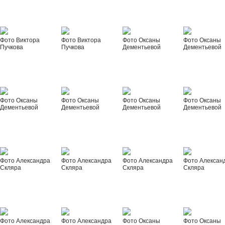
Фото Виктора
Фото Виктора
Фото Оксаны
Фото Оксаны
Пучкова
Пучкова
Дементьевой
Дементьевой
Фото Оксаны
Фото Оксаны
Фото Оксаны
Фото Оксаны
Дементьевой
Дементьевой
Дементьевой
Дементьевой
Фото Александра
Фото Александра
Фото Александра
Фото Алексан
Скляра
Скляра
Скляра
Скляра
Фото Александра
Фото Александра
Фото Оксаны
Фото Оксаны