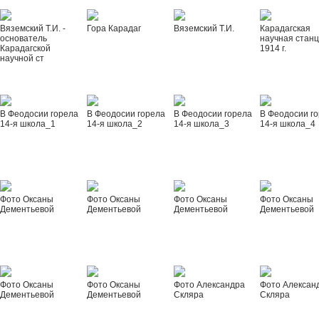
Вяземский Т.И. -
Гора Карадаг
Вяземский Т.И.
Карадагская
основатель
научная стан
Карадагской
1914 г.
научной ст
В Феодосии горела
В Феодосии горела
В Феодосии горела
В Феодосии г
14-я школа_1
14-я школа_2
14-я школа_3
14-я школа_4
Фото Оксаны
Фото Оксаны
Фото Оксаны
Фото Оксаны
Дементьевой
Дементьевой
Дементьевой
Дементьевой
Фото Оксаны
Фото Оксаны
Фото Александра
Фото Алексан
Дементьевой
Дементьевой
Скляра
Скляра