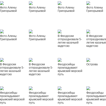
Фото Алены
Фото Алены
Фото Алены
Фото Алены
Григорьевой
Григорьевой
Григорьевой
Григорьевой
Фото Алены
Фото Алены
В Феодосии
В Феодосии
Григорьевой
Григорьевой
отпраздновали 5-
отпраздновал
летие казачьей
летие казачье
кадетско
кадетско
В Феодосии
В Феодосии
Феодосийцы
Острова
отпраздновали 5-
отпраздновали 5-
прокладывают
летие казачьей
летие казачьей
крымский морской
кадетско
кадетско
путь
Феодосийцы
Феодосийцы
Феодосийцы
Феодосийцы
прокладывают
прокладывают
прокладывают
прокладываю
крымский морской
крымский морской
крымский морской
крымский мор
путь
путь
путь
путь