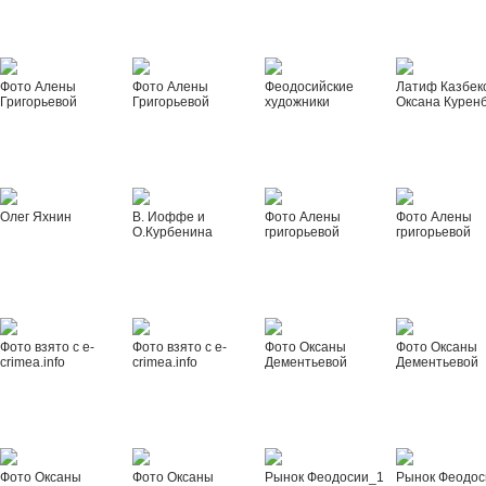
Фото Алены
Фото Алены
Феодосийские
Латиф Казбек
Григорьевой
Григорьевой
художники
Оксана Курен
Олег Яхнин
В. Иоффе и
Фото Алены
Фото Алены
О.Курбенина
григорьевой
григорьевой
Фото взято с e-
Фото взято с e-
Фото Оксаны
Фото Оксаны
crimea.info
crimea.info
Дементьевой
Дементьевой
Фото Оксаны
Фото Оксаны
Рынок Феодосии_1
Рынок Феодос