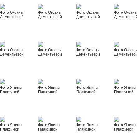
Фото Оксаны
Фото Оксаны
Фото Оксаны
Фото Оксаны
Дементьевой
Дементьевой
Дементьевой
Дементьевой
Фото Оксаны
Фото Оксаны
Фото Оксаны
Фото Оксаны
Дементьевой
Дементьевой
Дементьевой
Дементьевой
Фото Янины
Фото Янины
Фото Янины
Фото Янины
Плаксиной
Плаксиной
Плаксиной
Плаксиной
Фото Янины
Фото Янины
Фото Янины
Фото Янины
Плаксиной
Плаксиной
Плаксиной
Плаксиной