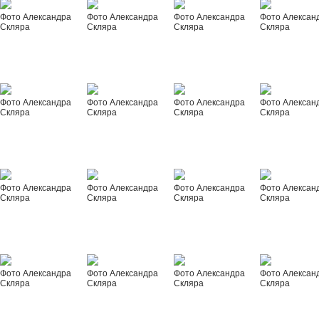
Фото Александра
Фото Александра
Фото Александра
Фото Алексан
Скляра
Скляра
Скляра
Скляра
Фото Александра
Фото Александра
Фото Александра
Фото Алексан
Скляра
Скляра
Скляра
Скляра
Фото Александра
Фото Александра
Фото Александра
Фото Алексан
Скляра
Скляра
Скляра
Скляра
Фото Александра
Фото Александра
Фото Александра
Фото Алексан
Скляра
Скляра
Скляра
Скляра