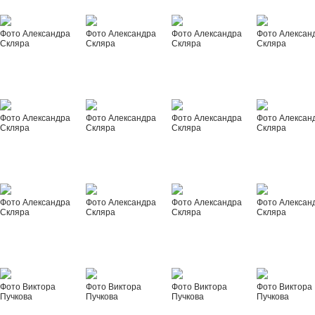
Фото Александра
Фото Александра
Фото Александра
Фото Алексан
Скляра
Скляра
Скляра
Скляра
Фото Александра
Фото Александра
Фото Александра
Фото Алексан
Скляра
Скляра
Скляра
Скляра
Фото Александра
Фото Александра
Фото Александра
Фото Алексан
Скляра
Скляра
Скляра
Скляра
Фото Виктора
Фото Виктора
Фото Виктора
Фото Виктора
Пучкова
Пучкова
Пучкова
Пучкова