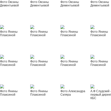
Фото Оксаны
Фото Оксаны
Фото Оксаны
Фото Оксаны
Дементьевой
Дементьевой
Дементьевой
Дементьевой
Фото Янины
Фото Янины
Фото Янины
Фото Янины
Плаксиной
Плаксиной
Плаксиной
Плаксиной
Фото Янины
Фото Янины
Фото Янины
Фото Янины
Плаксиной
Плаксиной
Плаксиной
Плаксиной
Фото Янины
Фото Янины
Фото Александра
А.Ф Слудский 
Плаксиной
Плаксиной
Скляра
первый дирек
КБС