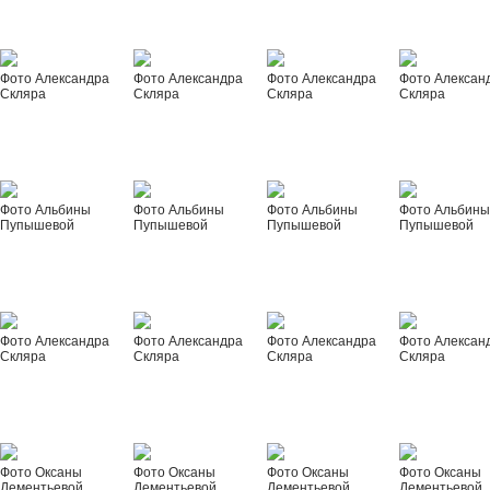
Фото Александра
Фото Александра
Фото Александра
Фото Алексан
Скляра
Скляра
Скляра
Скляра
Фото Альбины
Фото Альбины
Фото Альбины
Фото Альбин
Пупышевой
Пупышевой
Пупышевой
Пупышевой
Фото Александра
Фото Александра
Фото Александра
Фото Алексан
Скляра
Скляра
Скляра
Скляра
Фото Оксаны
Фото Оксаны
Фото Оксаны
Фото Оксаны
Дементьевой
Дементьевой
Дементьевой
Дементьевой