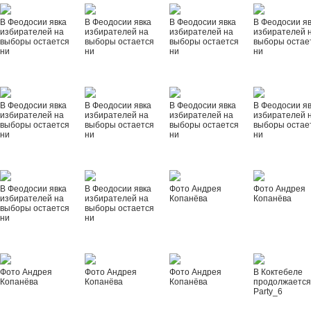
В Феодосии явка
В Феодосии явка
В Феодосии явка
В Феодосии я
избирателей на
избирателей на
избирателей на
избирателей 
выборы остается
выборы остается
выборы остается
выборы остае
ни
ни
ни
ни
В Феодосии явка
В Феодосии явка
В Феодосии явка
В Феодосии я
избирателей на
избирателей на
избирателей на
избирателей 
выборы остается
выборы остается
выборы остается
выборы остае
ни
ни
ни
ни
В Феодосии явка
В Феодосии явка
Фото Андрея
Фото Андрея
избирателей на
избирателей на
Копанёва
Копанёва
выборы остается
выборы остается
ни
ни
Фото Андрея
Фото Андрея
Фото Андрея
В Коктебеле
Копанёва
Копанёва
Копанёва
продолжается
Party_6