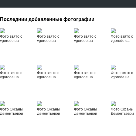
Последнии добавленные фотографии
Фото взято с
Фото взято с
Фото взято с
Фото взято с
vgorode.ua
vgorode.ua
vgorode.ua
vgorode.ua
Фото взято с
Фото взято с
Фото взято с
Фото взято с
vgorode.ua
vgorode.ua
vgorode.ua
vgorode.ua
Фото Оксаны
Фото Оксаны
Фото Оксаны
Фото Оксаны
Дементьевой
Дементьевой
Дементьевой
Дементьевой