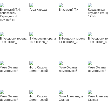
Вяземский Т.И. -
Гора Карадаг
Вяземский Т.И.
Карадагская
основатель
научная стан
Карадагской
1914 г.
научной ст
В Феодосии горела
В Феодосии горела
В Феодосии горела
В Феодосии г
14-я школа_1
14-я школа_2
14-я школа_3
14-я школа_4
Фото Оксаны
Фото Оксаны
Фото Оксаны
Фото Оксаны
Дементьевой
Дементьевой
Дементьевой
Дементьевой
Фото Оксаны
Фото Оксаны
Фото Александра
Фото Алексан
Дементьевой
Дементьевой
Скляра
Скляра