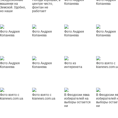
Экскурсионные
Погода хорошая, в
Фото Андрея
Фото Андрея
машинки на
центре чисто,
Копанева
Копанева
Земской. Удобно,
фонтан не
но наши
работает
Фото Андрея
Фото Андрея
Фото Андрея
Фото Андрея
Копанева
Копанева
Копанева
Копанева
Фото Андрея
Фото Андрея
Фото из
Фото взято с
Копанева
Копанева
интеренета
kianews.com.u
Фото взято с
Фото взято с
В Феодосии явка
В Феодосии я
kianews.com.ua
kianews.com.ua
избирателей на
избирателей 
выборы остается
выборы остае
ни
ни