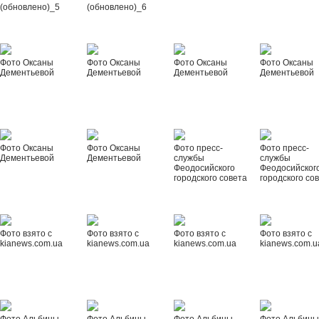
(обновлено)_5
(обновлено)_6
Фото Оксаны
Фото Оксаны
Фото Оксаны
Фото Оксаны
Дементьевой
Дементьевой
Дементьевой
Дементьевой
Фото Оксаны
Фото Оксаны
Фото пресс-
Фото пресс-
Дементьевой
Дементьевой
службы
службы
Феодосийского
Феодосийског
городского совета
городского со
Фото взято с
Фото взято с
Фото взято с
Фото взято с
kianews.com.ua
kianews.com.ua
kianews.com.ua
kianews.com.u