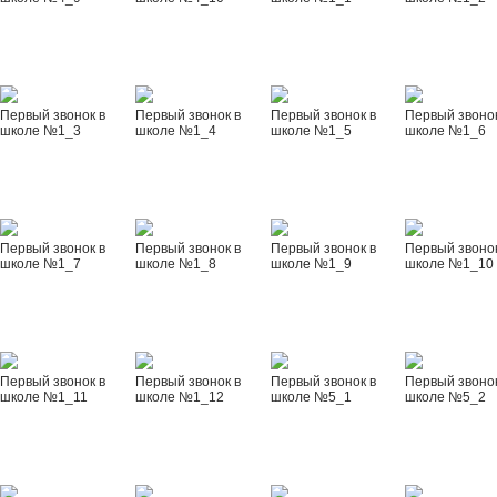
Первый звонок в
Первый звонок в
Первый звонок в
Первый звонок
школе №1_3
школе №1_4
школе №1_5
школе №1_6
Первый звонок в
Первый звонок в
Первый звонок в
Первый звонок
школе №1_7
школе №1_8
школе №1_9
школе №1_10
Первый звонок в
Первый звонок в
Первый звонок в
Первый звонок
школе №1_11
школе №1_12
школе №5_1
школе №5_2