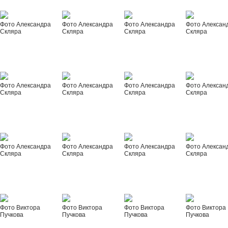
Фото Александра
Фото Александра
Фото Александра
Фото Алексан
Скляра
Скляра
Скляра
Скляра
Фото Александра
Фото Александра
Фото Александра
Фото Алексан
Скляра
Скляра
Скляра
Скляра
Фото Александра
Фото Александра
Фото Александра
Фото Алексан
Скляра
Скляра
Скляра
Скляра
Фото Виктора
Фото Виктора
Фото Виктора
Фото Виктора
Пучкова
Пучкова
Пучкова
Пучкова