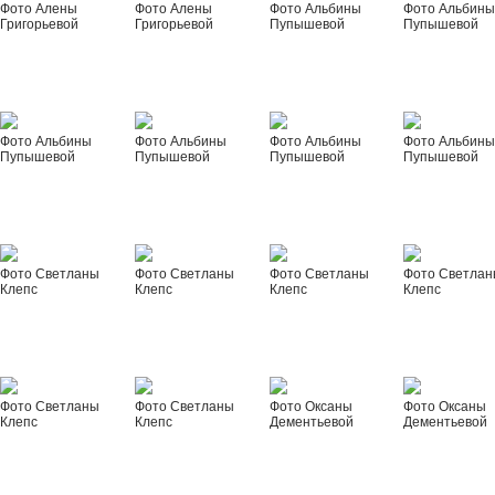
Фото Алены
Фото Алены
Фото Альбины
Фото Альбин
Григорьевой
Григорьевой
Пупышевой
Пупышевой
Фото Альбины
Фото Альбины
Фото Альбины
Фото Альбин
Пупышевой
Пупышевой
Пупышевой
Пупышевой
Фото Светланы
Фото Светланы
Фото Светланы
Фото Светла
Клепс
Клепс
Клепс
Клепс
Фото Светланы
Фото Светланы
Фото Оксаны
Фото Оксаны
Клепс
Клепс
Дементьевой
Дементьевой