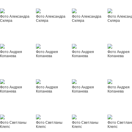
Фото Александра
Фото Александра
Фото Александра
Фото Алексан
Скляра
Скляра
Скляра
Скляра
Фото Андрея
Фото Андрея
Фото Андрея
Фото Андрея
Копанева
Копанева
Копанева
Копанева
Фото Андрея
Фото Андрея
Фото Андрея
Фото Андрея
Копанева
Копанева
Копанева
Копанева
Фото Светланы
Фото Светланы
Фото Светланы
Фото Светла
Клепс
Клепс
Клепс
Клепс