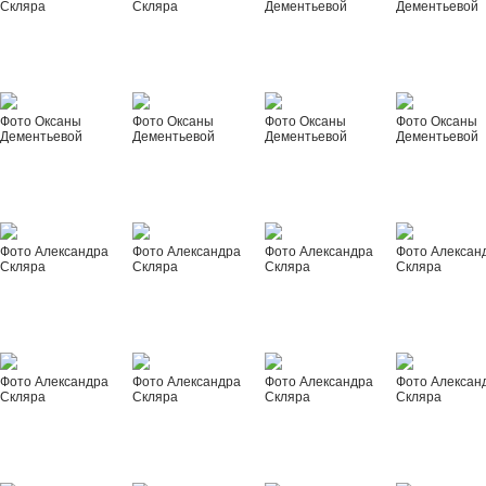
Скляра
Скляра
Дементьевой
Дементьевой
Фото Оксаны
Фото Оксаны
Фото Оксаны
Фото Оксаны
Дементьевой
Дементьевой
Дементьевой
Дементьевой
Фото Александра
Фото Александра
Фото Александра
Фото Алексан
Скляра
Скляра
Скляра
Скляра
Фото Александра
Фото Александра
Фото Александра
Фото Алексан
Скляра
Скляра
Скляра
Скляра