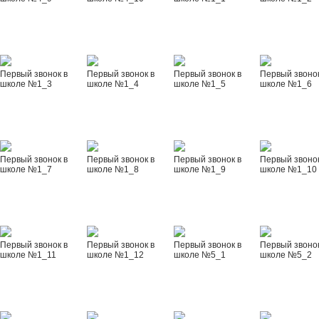
Первый звонок в
Первый звонок в
Первый звонок в
Первый звонок
школе №1_3
школе №1_4
школе №1_5
школе №1_6
Первый звонок в
Первый звонок в
Первый звонок в
Первый звонок
школе №1_7
школе №1_8
школе №1_9
школе №1_10
Первый звонок в
Первый звонок в
Первый звонок в
Первый звонок
школе №1_11
школе №1_12
школе №5_1
школе №5_2