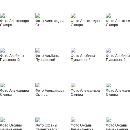
Фото Александра
Фото Александра
Фото Александра
Фото Алексан
Скляра
Скляра
Скляра
Скляра
Фото Альбины
Фото Альбины
Фото Альбины
Фото Альбин
Пупышевой
Пупышевой
Пупышевой
Пупышевой
Фото Александра
Фото Александра
Фото Александра
Фото Алексан
Скляра
Скляра
Скляра
Скляра
Фото Оксаны
Фото Оксаны
Фото Оксаны
Фото Оксаны
Дементьевой
Дементьевой
Дементьевой
Дементьевой