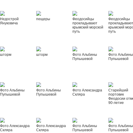
Недострой
пещеры
Феодосийцы
Феодосийцы
Януковича
прокладывают
прокладываю
крымский морской
крымский мор
путь
путь
шторм
шторм
Фото Альбины
Фото Альбин
Пупышевой
Пупышевой
Фото Альбины
Фото Альбины
Фото Александра
Старейший
Пупышевой
Пупышевой
Скляра
портовик
Феодосии отм
90-летие
Фото Александра
Фото Александра
Фото Альбины
Фото Альбин
Скляра
Скляра
Пупышевой
Пупышевой