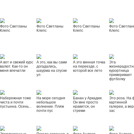
Фото Светланы
Фото Светланы
Фото Светланы
Фото Светла
Клепс
Клепс
Клепс
Клепс
А вот и свежий курс
А это, как вы сами
А это винная точка
Эта
валют. Как-то он
догадались,
на переезде, с
жизнерадостн
меня впечатли
шаурма на спуске
которой все лето
курортница
ул
примеривает
футболку
Набережная тоже
На море сегодня
Банан у Аркадии.
Это роза. На 
чиста и почти
небольшое
Он мне просто
картинной
пустынна. Осень...
волнение. Пляж
нравится, он
галереи, а вер
почти пус
стреми
зас