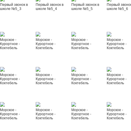
Первый звонок в
Первый звонок в
Первый звонок в
Первый звонок
школе №5_3
школе №5_4
школе №5_5
школе №5_6
Морское -
Морское -
Морское -
Морское -
Курортное -
Курортное -
Курортное -
Курортное -
Коктебель
Коктебель
Коктебель
Коктебель
Морское -
Морское -
Морское -
Морское -
Курортное -
Курортное -
Курортное -
Курортное -
Коктебель
Коктебель
Коктебель
Коктебель
Морское -
Морское -
Морское -
Морское -
Курортное -
Курортное -
Курортное -
Курортное -
Коктебель
Коктебель
Коктебель
Коктебель