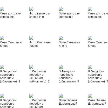
Фото взято с e-
Фото взято с e-
Фото взято с e-
Фото взято с e
crimea.info
crimea.info
crimea.info
crimea.info
Фото Светланы
Фото Светланы
Фото Светланы
Фото Светла
Клепс
Клепс
Клепс
Клепс
В Феодосии
В Феодосии
В Феодосии
В Феодосии
перебои с
перебои с
перебои с
перебои с
бензином
бензином
бензином
бензином
(обновлено)_1
(обновлено)_2
(обновлено)_3
(обновлено)_
В Феодосии
В Феодосии
Фото Оксаны
Фото Оксаны
перебои с
перебои с
Дементьевой
Дементьевой
бензином
бензином