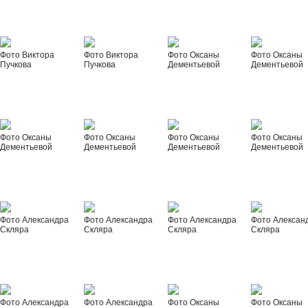
Фото Виктора
Фото Виктора
Фото Оксаны
Фото Оксаны
Пучкова
Пучкова
Дементьевой
Дементьевой
Фото Оксаны
Фото Оксаны
Фото Оксаны
Фото Оксаны
Дементьевой
Дементьевой
Дементьевой
Дементьевой
Фото Александра
Фото Александра
Фото Александра
Фото Алексан
Скляра
Скляра
Скляра
Скляра
Фото Александра
Фото Александра
Фото Оксаны
Фото Оксаны