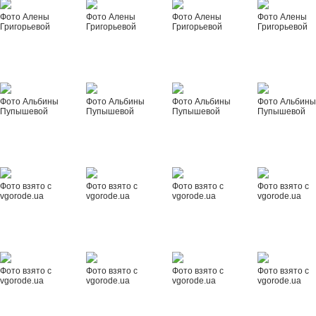
Фото Алены
Фото Алены
Фото Алены
Фото Алены
Григорьевой
Григорьевой
Григорьевой
Григорьевой
Фото Альбины
Фото Альбины
Фото Альбины
Фото Альбин
Пупышевой
Пупышевой
Пупышевой
Пупышевой
Фото взято с
Фото взято с
Фото взято с
Фото взято с
vgorode.ua
vgorode.ua
vgorode.ua
vgorode.ua
Фото взято с
Фото взято с
Фото взято с
Фото взято с
vgorode.ua
vgorode.ua
vgorode.ua
vgorode.ua