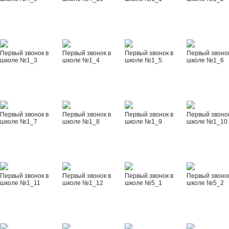
Первый звонок в
Первый звонок в
Первый звонок в
Первый звонок
школе №1_3
школе №1_4
школе №1_5
школе №1_6
Первый звонок в
Первый звонок в
Первый звонок в
Первый звонок
школе №1_7
школе №1_8
школе №1_9
школе №1_10
Первый звонок в
Первый звонок в
Первый звонок в
Первый звонок
школе №1_11
школе №1_12
школе №5_1
школе №5_2