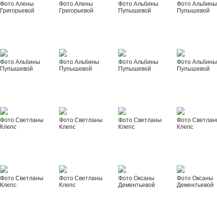
Фото Алены
Фото Алены
Фото Альбины
Фото Альбин
Григорьевой
Григорьевой
Пупышевой
Пупышевой
Фото Альбины
Фото Альбины
Фото Альбины
Фото Альбин
Пупышевой
Пупышевой
Пупышевой
Пупышевой
Фото Светланы
Фото Светланы
Фото Светланы
Фото Светла
Клепс
Клепс
Клепс
Клепс
Фото Светланы
Фото Светланы
Фото Оксаны
Фото Оксаны
Клепс
Клепс
Дементьевой
Дементьевой