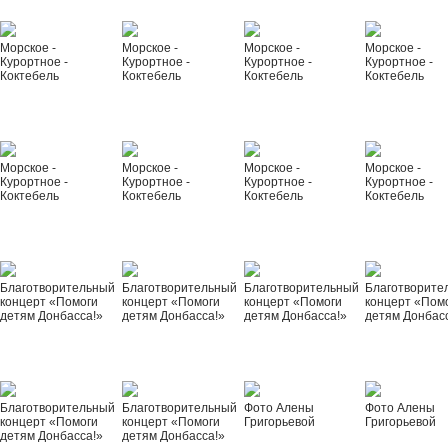
Морское -
Морское -
Морское -
Морское -
Курортное -
Курортное -
Курортное -
Курортное -
Коктебель
Коктебель
Коктебель
Коктебель
Морское -
Морское -
Морское -
Морское -
Курортное -
Курортное -
Курортное -
Курортное -
Коктебель
Коктебель
Коктебель
Коктебель
Благотворительный
Благотворительный
Благотворительный
Благотворите
концерт «Помоги
концерт «Помоги
концерт «Помоги
концерт «Пом
детям Донбасса!»
детям Донбасса!»
детям Донбасса!»
детям Донбас
Благотворительный
Благотворительный
Фото Алены
Фото Алены
концерт «Помоги
концерт «Помоги
Григорьевой
Григорьевой
детям Донбасса!»
детям Донбасса!»