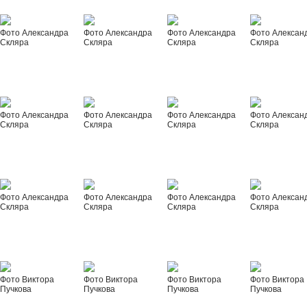
Фото Александра
Фото Александра
Фото Александра
Фото Алексан
Скляра
Скляра
Скляра
Скляра
Фото Александра
Фото Александра
Фото Александра
Фото Алексан
Скляра
Скляра
Скляра
Скляра
Фото Александра
Фото Александра
Фото Александра
Фото Алексан
Скляра
Скляра
Скляра
Скляра
Фото Виктора
Фото Виктора
Фото Виктора
Фото Виктора
Пучкова
Пучкова
Пучкова
Пучкова