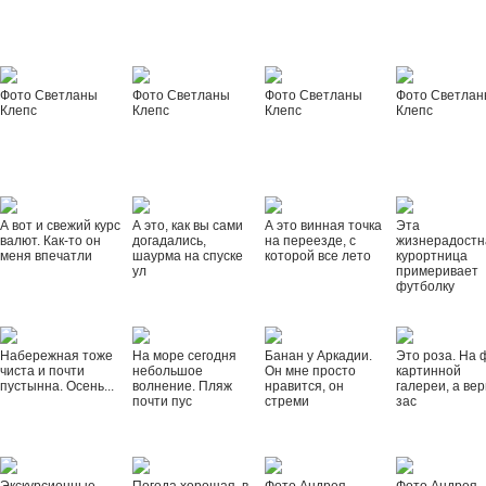
Фото Светланы
Фото Светланы
Фото Светланы
Фото Светла
Клепс
Клепс
Клепс
Клепс
А вот и свежий курс
А это, как вы сами
А это винная точка
Эта
валют. Как-то он
догадались,
на переезде, с
жизнерадостн
меня впечатли
шаурма на спуске
которой все лето
курортница
ул
примеривает
футболку
Набережная тоже
На море сегодня
Банан у Аркадии.
Это роза. На 
чиста и почти
небольшое
Он мне просто
картинной
пустынна. Осень...
волнение. Пляж
нравится, он
галереи, а вер
почти пус
стреми
зас