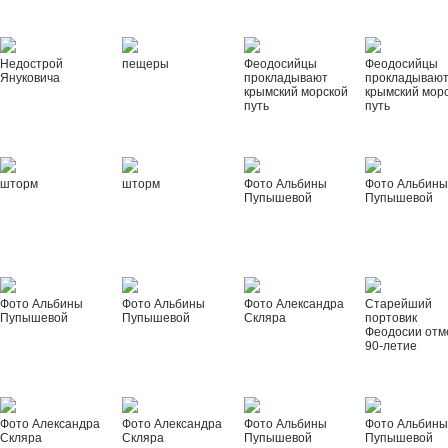
Недострой
пещеры
Феодосийцы
Феодосийцы
Януковича
прокладывают
прокладываю
крымский морской
крымский мор
путь
путь
шторм
шторм
Фото Альбины
Фото Альбин
Пупышевой
Пупышевой
Фото Альбины
Фото Альбины
Фото Александра
Старейший
Пупышевой
Пупышевой
Скляра
портовик
Феодосии отм
90-летие
Фото Александра
Фото Александра
Фото Альбины
Фото Альбин
Скляра
Скляра
Пупышевой
Пупышевой