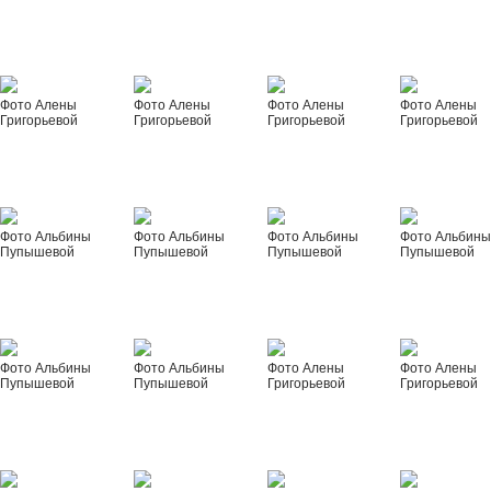
Фото Алены
Фото Алены
Фото Алены
Фото Алены
Григорьевой
Григорьевой
Григорьевой
Григорьевой
Фото Альбины
Фото Альбины
Фото Альбины
Фото Альбин
Пупышевой
Пупышевой
Пупышевой
Пупышевой
Фото Альбины
Фото Альбины
Фото Алены
Фото Алены
Пупышевой
Пупышевой
Григорьевой
Григорьевой