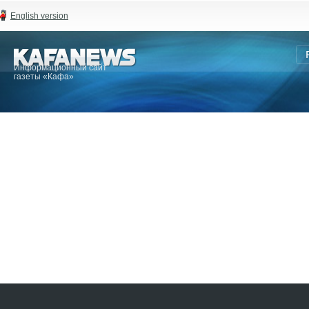
English version
Информационный сайт
газеты «Кафа»