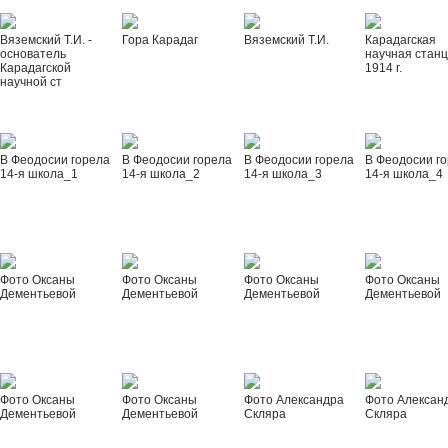
Вяземский Т.И. -
Гора Карадаг
Вяземский Т.И.
Карадагская
основатель
научная стан
Карадагской
1914 г.
научной ст
В Феодосии горела
В Феодосии горела
В Феодосии горела
В Феодосии г
14-я школа_1
14-я школа_2
14-я школа_3
14-я школа_4
Фото Оксаны
Фото Оксаны
Фото Оксаны
Фото Оксаны
Дементьевой
Дементьевой
Дементьевой
Дементьевой
Фото Оксаны
Фото Оксаны
Фото Александра
Фото Алексан
Дементьевой
Дементьевой
Скляра
Скляра