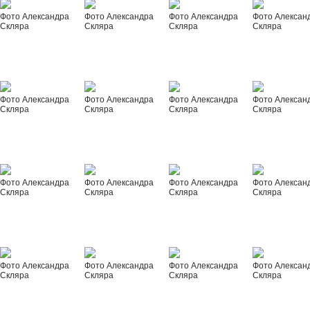
Фото Александра
Фото Александра
Фото Александра
Фото Алексан
Скляра
Скляра
Скляра
Скляра
Фото Александра
Фото Александра
Фото Александра
Фото Алексан
Скляра
Скляра
Скляра
Скляра
Фото Александра
Фото Александра
Фото Александра
Фото Алексан
Скляра
Скляра
Скляра
Скляра
Фото Александра
Фото Александра
Фото Александра
Фото Алексан
Скляра
Скляра
Скляра
Скляра