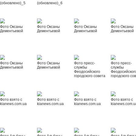
(обновлено)_5
(обновлено)_6
Фото Оксаны
Фото Оксаны
Фото Оксаны
Фото Оксаны
Дементьевой
Дементьевой
Дементьевой
Дементьевой
Фото Оксаны
Фото Оксаны
Фото пресс-
Фото пресс-
Дементьевой
Дементьевой
службы
службы
Феодосийского
Феодосийског
городского совета
городского со
Фото взято с
Фото взято с
Фото взято с
Фото взято с
kianews.com.ua
kianews.com.ua
kianews.com.ua
kianews.com.u