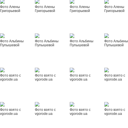
Фото Алены
Фото Алены
Фото Алены
Фото Алены
Григорьевой
Григорьевой
Григорьевой
Григорьевой
Фото Альбины
Фото Альбины
Фото Альбины
Фото Альбин
Пупышевой
Пупышевой
Пупышевой
Пупышевой
Фото взято с
Фото взято с
Фото взято с
Фото взято с
vgorode.ua
vgorode.ua
vgorode.ua
vgorode.ua
Фото взято с
Фото взято с
Фото взято с
Фото взято с
vgorode.ua
vgorode.ua
vgorode.ua
vgorode.ua