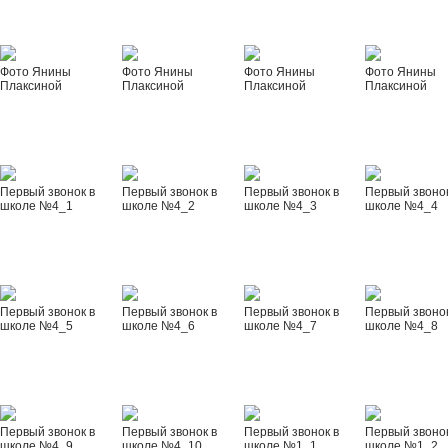
Фото Янины
Фото Янины
Фото Янины
Фото Янины
Плаксиной
Плаксиной
Плаксиной
Плаксиной
Первый звонок в
Первый звонок в
Первый звонок в
Первый звонок
школе №4_1
школе №4_2
школе №4_3
школе №4_4
Первый звонок в
Первый звонок в
Первый звонок в
Первый звонок
школе №4_5
школе №4_6
школе №4_7
школе №4_8
Первый звонок в
Первый звонок в
Первый звонок в
Первый звонок
школе №4_9
школе №4_10
школе №1_1
школе №1_2