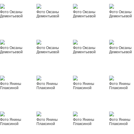
Фото Оксаны
Фото Оксаны
Фото Оксаны
Фото Оксаны
Дементьевой
Дементьевой
Дементьевой
Дементьевой
Фото Оксаны
Фото Оксаны
Фото Оксаны
Фото Оксаны
Дементьевой
Дементьевой
Дементьевой
Дементьевой
Фото Янины
Фото Янины
Фото Янины
Фото Янины
Плаксиной
Плаксиной
Плаксиной
Плаксиной
Фото Янины
Фото Янины
Фото Янины
Фото Янины
Плаксиной
Плаксиной
Плаксиной
Плаксиной