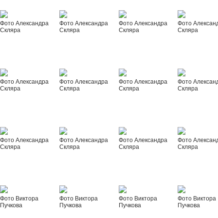
Фото Александра
Фото Александра
Фото Александра
Фото Алексан
Скляра
Скляра
Скляра
Скляра
Фото Александра
Фото Александра
Фото Александра
Фото Алексан
Скляра
Скляра
Скляра
Скляра
Фото Александра
Фото Александра
Фото Александра
Фото Алексан
Скляра
Скляра
Скляра
Скляра
Фото Виктора
Фото Виктора
Фото Виктора
Фото Виктора
Пучкова
Пучкова
Пучкова
Пучкова