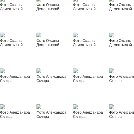
Фото Оксаны
Фото Оксаны
Фото Оксаны
Фото Оксаны
Дементьевой
Дементьевой
Дементьевой
Дементьевой
Фото Оксаны
Фото Оксаны
Фото Оксаны
Фото Оксаны
Дементьевой
Дементьевой
Дементьевой
Дементьевой
Фото Александра
Фото Александра
Фото Александра
Фото Алексан
Скляра
Скляра
Скляра
Скляра
Фото Александра
Фото Александра
Фото Александра
Фото Алексан
Скляра
Скляра
Скляра
Скляра