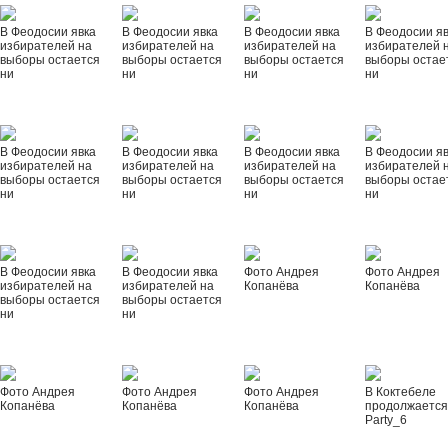
В Феодосии явка
В Феодосии явка
В Феодосии явка
В Феодосии я
избирателей на
избирателей на
избирателей на
избирателей 
выборы остается
выборы остается
выборы остается
выборы остае
ни
ни
ни
ни
В Феодосии явка
В Феодосии явка
В Феодосии явка
В Феодосии я
избирателей на
избирателей на
избирателей на
избирателей 
выборы остается
выборы остается
выборы остается
выборы остае
ни
ни
ни
ни
В Феодосии явка
В Феодосии явка
Фото Андрея
Фото Андрея
избирателей на
избирателей на
Копанёва
Копанёва
выборы остается
выборы остается
ни
ни
Фото Андрея
Фото Андрея
Фото Андрея
В Коктебеле
Копанёва
Копанёва
Копанёва
продолжается
Party_6