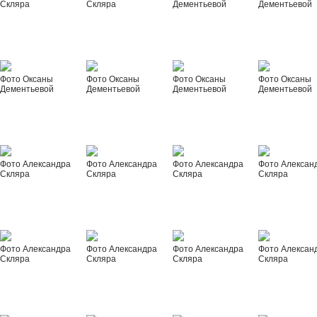
Скляра
Скляра
Дементьевой
Дементьевой
Фото Оксаны
Фото Оксаны
Фото Оксаны
Фото Оксаны
Дементьевой
Дементьевой
Дементьевой
Дементьевой
Фото Александра
Фото Александра
Фото Александра
Фото Алексан
Скляра
Скляра
Скляра
Скляра
Фото Александра
Фото Александра
Фото Александра
Фото Алексан
Скляра
Скляра
Скляра
Скляра