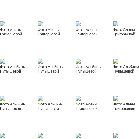
Фото Алены
Фото Алены
Фото Алены
Фото Алены
Григорьевой
Григорьевой
Григорьевой
Григорьевой
Фото Альбины
Фото Альбины
Фото Альбины
Фото Альбин
Пупышевой
Пупышевой
Пупышевой
Пупышевой
Фото Альбины
Фото Альбины
Фото Алены
Фото Алены
Пупышевой
Пупышевой
Григорьевой
Григорьевой