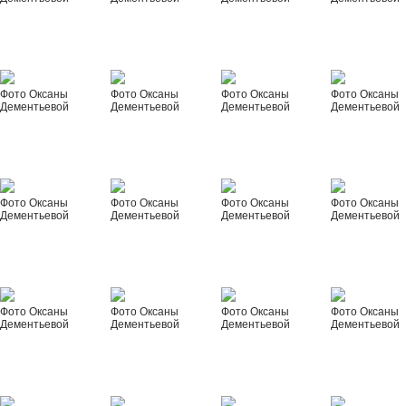
Фото Оксаны
Фото Оксаны
Фото Оксаны
Фото Оксаны
Дементьевой
Дементьевой
Дементьевой
Дементьевой
Фото Оксаны
Фото Оксаны
Фото Оксаны
Фото Оксаны
Дементьевой
Дементьевой
Дементьевой
Дементьевой
Фото Оксаны
Фото Оксаны
Фото Оксаны
Фото Оксаны
Дементьевой
Дементьевой
Дементьевой
Дементьевой