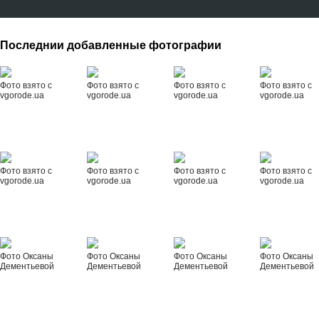
Последнии добавленные фотографии
Фото взято с
Фото взято с
Фото взято с
Фото взято с
vgorode.ua
vgorode.ua
vgorode.ua
vgorode.ua
Фото взято с
Фото взято с
Фото взято с
Фото взято с
vgorode.ua
vgorode.ua
vgorode.ua
vgorode.ua
Фото Оксаны
Фото Оксаны
Фото Оксаны
Фото Оксаны
Дементьевой
Дементьевой
Дементьевой
Дементьевой