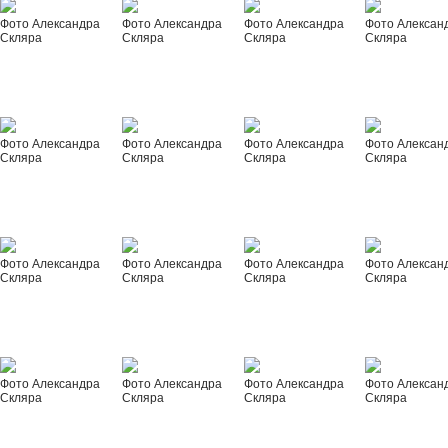
Фото Александра
Фото Александра
Фото Александра
Фото Алексан
Скляра
Скляра
Скляра
Скляра
Фото Александра
Фото Александра
Фото Александра
Фото Алексан
Скляра
Скляра
Скляра
Скляра
Фото Александра
Фото Александра
Фото Александра
Фото Алексан
Скляра
Скляра
Скляра
Скляра
Фото Александра
Фото Александра
Фото Александра
Фото Алексан
Скляра
Скляра
Скляра
Скляра