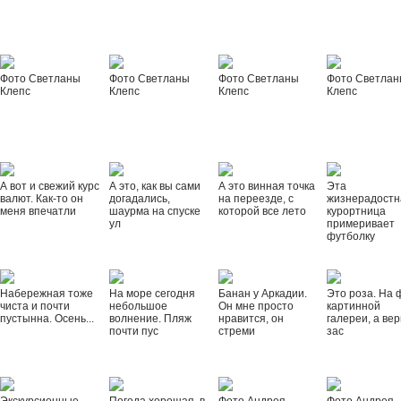
Фото Светланы
Фото Светланы
Фото Светланы
Фото Светла
Клепс
Клепс
Клепс
Клепс
А вот и свежий курс
А это, как вы сами
А это винная точка
Эта
валют. Как-то он
догадались,
на переезде, с
жизнерадостн
меня впечатли
шаурма на спуске
которой все лето
курортница
ул
примеривает
футболку
Набережная тоже
На море сегодня
Банан у Аркадии.
Это роза. На 
чиста и почти
небольшое
Он мне просто
картинной
пустынна. Осень...
волнение. Пляж
нравится, он
галереи, а вер
почти пус
стреми
зас