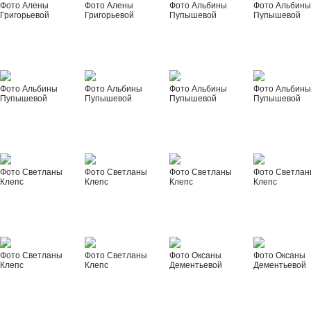
Фото Алены
Фото Алены
Фото Альбины
Фото Альбин
Григорьевой
Григорьевой
Пупышевой
Пупышевой
Фото Альбины
Фото Альбины
Фото Альбины
Фото Альбин
Пупышевой
Пупышевой
Пупышевой
Пупышевой
Фото Светланы
Фото Светланы
Фото Светланы
Фото Светла
Клепс
Клепс
Клепс
Клепс
Фото Светланы
Фото Светланы
Фото Оксаны
Фото Оксаны
Клепс
Клепс
Дементьевой
Дементьевой