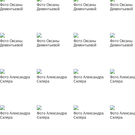
Фото Оксаны
Фото Оксаны
Фото Оксаны
Фото Оксаны
Дементьевой
Дементьевой
Дементьевой
Дементьевой
Фото Оксаны
Фото Оксаны
Фото Оксаны
Фото Оксаны
Дементьевой
Дементьевой
Дементьевой
Дементьевой
Фото Александра
Фото Александра
Фото Александра
Фото Алексан
Скляра
Скляра
Скляра
Скляра
Фото Александра
Фото Александра
Фото Александра
Фото Алексан
Скляра
Скляра
Скляра
Скляра