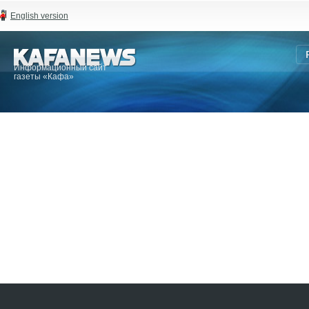
English version
Информационный сайт
газеты «Кафа»