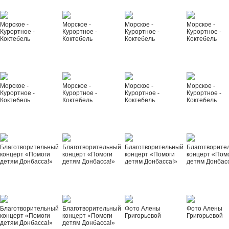
Морское -
Морское -
Морское -
Морское -
Курортное -
Курортное -
Курортное -
Курортное -
Коктебель
Коктебель
Коктебель
Коктебель
Морское -
Морское -
Морское -
Морское -
Курортное -
Курортное -
Курортное -
Курортное -
Коктебель
Коктебель
Коктебель
Коктебель
Благотворительный
Благотворительный
Благотворительный
Благотворите
концерт «Помоги
концерт «Помоги
концерт «Помоги
концерт «Пом
детям Донбасса!»
детям Донбасса!»
детям Донбасса!»
детям Донбас
Благотворительный
Благотворительный
Фото Алены
Фото Алены
концерт «Помоги
концерт «Помоги
Григорьевой
Григорьевой
детям Донбасса!»
детям Донбасса!»