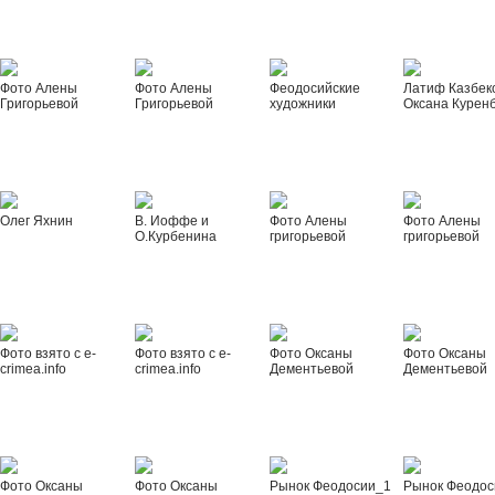
Фото Алены
Фото Алены
Феодосийские
Латиф Казбек
Григорьевой
Григорьевой
художники
Оксана Курен
Олег Яхнин
В. Иоффе и
Фото Алены
Фото Алены
О.Курбенина
григорьевой
григорьевой
Фото взято с e-
Фото взято с e-
Фото Оксаны
Фото Оксаны
crimea.info
crimea.info
Дементьевой
Дементьевой
Фото Оксаны
Фото Оксаны
Рынок Феодосии_1
Рынок Феодос