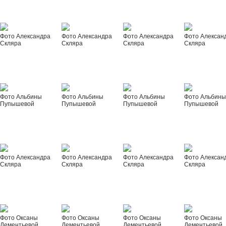
Фото Александра
Фото Александра
Фото Александра
Фото Алексан
Скляра
Скляра
Скляра
Скляра
Фото Альбины
Фото Альбины
Фото Альбины
Фото Альбин
Пупышевой
Пупышевой
Пупышевой
Пупышевой
Фото Александра
Фото Александра
Фото Александра
Фото Алексан
Скляра
Скляра
Скляра
Скляра
Фото Оксаны
Фото Оксаны
Фото Оксаны
Фото Оксаны
Дементьевой
Дементьевой
Дементьевой
Дементьевой