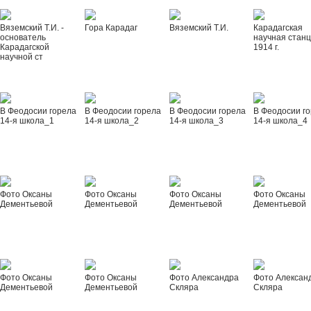
Вяземский Т.И. -
Гора Карадаг
Вяземский Т.И.
Карадагская
основатель
научная стан
Карадагской
1914 г.
научной ст
В Феодосии горела
В Феодосии горела
В Феодосии горела
В Феодосии г
14-я школа_1
14-я школа_2
14-я школа_3
14-я школа_4
Фото Оксаны
Фото Оксаны
Фото Оксаны
Фото Оксаны
Дементьевой
Дементьевой
Дементьевой
Дементьевой
Фото Оксаны
Фото Оксаны
Фото Александра
Фото Алексан
Дементьевой
Дементьевой
Скляра
Скляра