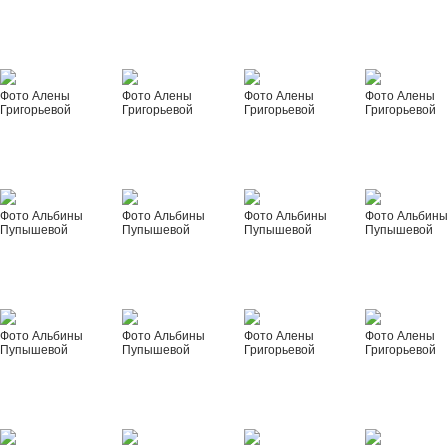
Фото Алены
Фото Алены
Фото Алены
Фото Алены
Григорьевой
Григорьевой
Григорьевой
Григорьевой
Фото Альбины
Фото Альбины
Фото Альбины
Фото Альбин
Пупышевой
Пупышевой
Пупышевой
Пупышевой
Фото Альбины
Фото Альбины
Фото Алены
Фото Алены
Пупышевой
Пупышевой
Григорьевой
Григорьевой